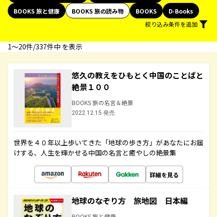
BOOKS 旅と健康
BOOKS 旅の読み物
BOOKS
D-Books
絞り込み条件を追加
1〜20件/337件中 を表示
悠久の教えをひもとく中国のことばと
絶景１００
BOOKS 旅の名言＆絶景
2022.12.15 発売
世界を４０年以上歩いてきた「地球の歩き方」があなたにお届
けする、人生を輝かせる中国の名言と癒やしの絶景集
詳細を見る
地球のなぞり方 旅地図 日本編
BOOKS 旅と健康