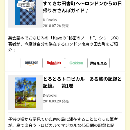
すてきな田舎町へ～ロンドンからの日
帰りおさんぽガイド♪
D-Books
2018.07.26 発売
英会話本でおなじみの「Kayoの“秘密のノート”」シリーズの
著者が、今度は自分の滞在するロンドン南東の田舎町をご紹
介！
詳細を見る
とろとろトロピカル ある旅の記録と
記憶。 第1巻
D-Books
2018.03.29 発売
子供の頃から夢見ていた南の島に滞在することになった筆者
が、島で出合うトロピカルでマジカルな45日間の記録と記