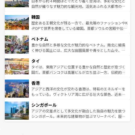
人々、おいしいローカルフードやハワイアンミュージッ
ク）、タスマニアの美しい原生林やケアンズの熱帯雨林な
日本から約４時間ほどでたどり着く台湾は、多彩な文化と
ク、伝統的なフラダンスなど、すべてがハワイの魅力を彩
ど、見どころがたくさん。また、カフェやワイン、オージ
自然が織りなす魅力的な観光地。活気あふれる大都市の台
っている。訪れるたびに新しい発見と感動が待っているハ
ービーフなどの食文化も豊かで、美味しいものであふれて
北やノスタルジックな町並みが人気な九份（ジォウフェ
ワイを、存分に味わってほしい。 なお、新着のハワイ情報
韓国
いる。アクティビティも充実しており、サーフィンやダイ
ン）、静ひつな山岳地帯である台湾東部など、都市の喧騒
は
コンテンツ一覧
を参照してほしい。
ビング、ハイキングなど、アウトドア好きにはたまらな
と山間の静けさが共存しており、訪れる人に新しい発見と
歴史ある王朝文化が残る一方で、最先端のファッションやK
い。オーストラリアの多彩な魅力を存分に味わいつくそ
驚きをもたらしてくれる。また、奥深い台湾の食文化も魅
-POPで世界を席巻している韓国。首都ソウルの宮殿や伝統
う。 なお、新着のオーストラリア情報は
コンテンツ一覧
を
力で、夜市などの屋台グルメから高級料理、ヘルシーで美
家屋が並ぶエリアでは韓国の歴史と文化に浸ることがで
参照してほしい。
ベトナム
容にもいいと評判のスイーツなど、バラエティ豊かな料理
き、地方に足を延ばせば四季折々の自然美を楽しむことが
が味わえる。 なお、新着の台湾情報は
コンテンツ一覧
を参
できる。そして、キムチや焼肉、絶品のストリートフード
豊かな自然と多様な文化が魅力的なベトナム。南北に細長
照してほしい。
まで、さまざまな韓国料理が待っている。夜には、韓国な
く伸びる国土には、広大な田園風景や青々とした山々、世
らではのナイトライフも堪能できる。あたたかいホスピタ
界遺産に登録された壮大な自然景観が点在し、都市部では
タイ
リティに包まれながら、韓国の多彩な魅力を心ゆくまで味
急速な発展と共に伝統が息づく。ハノイの古い町並みやホ
わってみてほしい。 なお、新着の韓国情報は
コンテンツ一
ーチミン市のフランス統治時代の建物も、独特の雰囲気を
タイは、東南アジアに位置する豊かな自然と歴史が息づく
覧
を参照してほしい。
醸し出している。また、バラエティの豊かさとおいしさで
国だ。首都バンコクは高層ビルが立ち並ぶ一方、伝統的な
世界中の食通を魅了してやまないベトナム料理も魅力のひ
寺院や市場がいたるところに点在し、古きよき文化と現代
香港
とつ。フォーやバインミー、ベトナムコーヒーなどは、ぜ
の活気が交差している。北部ではチェンマイなどの山岳地
ひ現地で味わいたい。どの地域を訪れてもあたたかい人々
帯で自然と触れ合い、南部ではプーケットやクラビの美し
アジアと西洋の文化が交わる香港は、特有のエネルギーを
が旅行者を迎えてくれるので、きっと忘れられない旅にな
いビーチでリゾート気分を楽しむことができる。タイ料理
もっている。ヴィクトリア湾に広がる壮大な景色、近未来
るはずだ。 なお、新着のベトナム情報は
コンテンツ一覧
を
は世界的に有名で、屋台から高級レストランまで味覚を刺
的なアートスポット、そして歴史と現代が融合した町並
参照してほしい。
シンガポール
激する。気候は一年中温暖で、どの季節にも異なる楽しみ
み、どこを訪れても感動するはず。観光スポットが密集し
が待っている。親しみやすいタイの人々、仏教を中心とし
ており、効率よく見どころを回れるのも魅力。息をのむよ
アジアの交差点として多文化が融合した独自の魅力を放つ
た文化、そして多様な観光資源が、訪れる旅人を魅了し続
うな絶景から文化的な体験まで、香港を存分に楽しみ尽く
シンガポール。未来的な建築物が並ぶマリーナベイ、歴史
ける。 なお、新着のタイ情報は
コンテンツ一覧
を参照して
そう。 なお、新着の香港情報は
コンテンツ一覧
を参照して
と伝統を感じられるエスニックタウン、多数の緑豊かな公
ほしい。
ほしい。
園や自然保護区など、自然が調和した近代的な景観と文化
の多様性あふれるカラフルな町は、どこを歩いても新しい