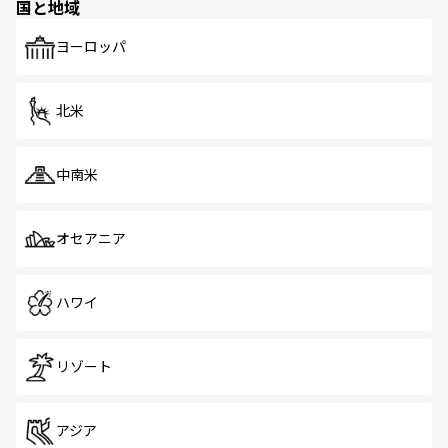
国と地域
発見がある。さらに、治安のよさや充実した公共交通機関
も、旅行者にとっては魅力的なポイント。グルメも豊富
で、ホーカーズは地元の風情を楽しめる外せないスポット
ヨーロッパ
だ。訪れる人を飽きさせないシンガポールで、多様な魅力
を体感しよう。 なお、新着のシンガポール情報は
コンテン
ツ一覧
を参照してほしい。
北米
中南米
オセアニア
ハワイ
リゾート
アジア