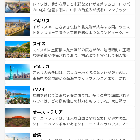
せる。地方によって風土や気候が異なるスペインはその個
聖堂、美しいビーチ、そして豊かな自然が、訪れる者を心
ドイツは、豊かな歴史と多彩な文化が交差するヨーロッパ
性で訪れる人を魅了する。 なお、新着のスペイン情報は
コ
から魅了する。また、フランスは美食の国としても知ら
の中心に位置する国。中世の街並みが残るロマンチック街
ンテンツ一覧
を参照してほしい。
れ、フランス料理はユネスコ無形文化遺産にも登録されて
道から、未来を先取りするようなモダンな都市まで多様な
イギリス
いる。シャンパンの発祥地であるランス、プロヴァンスの
顔を持つこの国は、どこを歩いても飽きることがない。ベ
香り高いラベンダー畑など、多彩な楽しみ方が可能だ。さ
ルリンの文化的活気、バイエルン州のアルプスの絶景、そ
イギリスは、古きよき伝統と最先端が共存する国。ウェス
らに、パリ以外の地域にも魅力が溢れており、どの街角に
してライン川沿いのワイン畑といった風景は必見。ビール
トミンスター寺院や大英博物館のようなランドマーク、歴
も豊かな歴史と文化が息づいている。パリ以外の個性あふ
とソーセージを味わいながら地元の人と過ごす楽しい時間
史ある大学都市、美しい丘陵地帯や牧歌的な風景など、エ
れる地方に足を運ぶとそれぞれで全く異なる文化を体験で
スイス
は、お酒好きな人にはぜひ体験してほしい。 なお、新着の
リアごとに異なる魅力がある。また、優雅なアフタヌーン
きるだろう。 なお、新着のフランス情報は
コンテンツ一覧
ドイツ情報は
コンテンツ一覧
を参照してほしい。
ティー、ビール好きにはたまらない英国パブ、サッカー観
スイスの国土面積は九州ほどの広さだが、運行時刻が正確
を参照してほしい。
戦など、本場だからこそできる体験も豊富。イギリスを旅
な交通網が整備されており、初心者でも安心して個人旅行
して楽しみつくそう。 なお、新着のイギリス情報は
コンテ
を楽しめる。日本同様に時刻表どおりの旅が可能だ。中世
アメリカ
ンツ一覧
を参照してほしい。
の建物がそのまま残る町や、スイスならではのユニークな
博物館もあり、アルプス観光だけでなく町歩きも満喫する
アメリカ合衆国は、広大な土地と多様な文化が魅力の国。
ことができる。国民の所得が高いため物価も高いが、旅行
東海岸の都市部から西海岸のカリフォルニアまで、訪れる
者向けの交通パス提供のサービスもあり、うまく活用すれ
場所ごとに異なる風景と体験が待っている。ニューヨーク
ハワイ
ば市内交通費無料で観光を楽しむこともできる。 なお、新
のような巨大都市は、観光、ショッピング、エンターテイ
着のスイス情報は
コンテンツ一覧
を参照してほしい。
ンメントが詰まった刺激的なスポットだ。一方、アメリカ
年間を通じて温暖な気候に恵まれ、多くの島で構成される
西部には大自然が広がり、グランドキャニオンやイエロー
ハワイは、どの島も独自の魅力をもっている。大自然の神
ストーン国立公園といった絶景が堪能できる。さらに、南
秘を感じたいなら、火山が生み出した壮大な景観を誇るハ
オーストラリア
部のニューオーリンズでは、音楽と美食が融合した独特の
ワイ島は見逃せない。また、定番の観光地といえばオアフ
文化が魅力。旅行者はアメリカの各地域で異なる魅力を楽
島だが、静かな自然を求めるならマウイ島やカウアイ島が
オーストラリアは、壮大な自然と多様な文化が魅力の国。
しみながら、その多様性と豊かな歴史を感じることができ
おすすめ。エメラルドグリーンに輝く海をはじめ、豊かな
シドニーのシンボルであるシドニー・オペラハウス、オー
るだろう。車でのロードトリップや列車の旅も、アメリカ
文化や歴史が息づいている。「アロハスピリット」と呼ば
ストラリア東海岸北部に広がる大サンゴ礁地帯グレートバ
ならではの贅沢な旅のスタイルだ。 なお、新着のアメリカ
台湾
れるおもてなしの心で訪れる人々を迎えてくれるハワイの
リアリーフや大陸中央部にそびえるウルル（エアーズロッ
情報は
コンテンツ一覧
を参照してほしい。