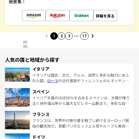
絶景集！
詳細を見る
…
1
2
3
17
AD
AD
人気の国と地域から探す
イタリア
イタリアは歴史、文化、グルメ、自然と多彩な魅力にあふ
れた国。
ローマ
の古代遺跡やフィレンツェのルネッサンス
美術、ヴェネツィアの運河など、歴史あるスポットはもち
スペイン
ろん、トスカーナの美しい田園風景やアマルフィ海岸の絶
景など、自然景観も見逃せない。観光の合間には、本場の
イベリア半島のほぼ80％を占めるスペインは、太陽が降り
ピザやパスタなど、絶品のイタリア料理を堪能することも
注ぐ地中海沿岸から雄大なピレネー山脈まで、多彩な自然
できる。朝目覚めてから夜眠るまで、すべての瞬間を楽し
と文化が詰まったヨーロッパ屈指の旅行先だ。多様な地域
フランス
ませてくれるイタリアで、忘れられない旅をしてみよう！
文化が根付くこの国では、情熱的なフラメンコ、熱気あふ
なお、新着のイタリア情報は
コンテンツ一覧
を参照してほ
れる闘牛、そして美味しいタパスが生活の一部となってい
フランスは、世界中の旅行者を魅了し続けるヨーロッパ屈
しい。
る。首都マドリードの洗練された雰囲気や、バルセロナの
指の観光地だ。首都パリのエッフェル塔やルーブル美術館
アートに溢れた街角から、地方では古代ローマ遺跡や中世
といった象徴的なスポットから、田舎町の古風な美しさま
ドイツ
の城塞都市、穏やかなビーチリゾートまで多彩な表情を見
で、幅広い魅力が詰まっている。華麗な宮殿、歴史的な大