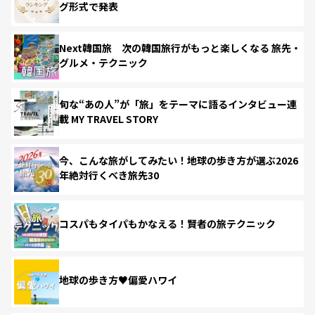
グ形式で発表
Next韓国旅 次の韓国旅行がもっと楽しくなる 旅先・
グルメ・テクニック
旬な“あの人”が「旅」をテーマに語るインタビュー連
載 MY TRAVEL STORY
今、こんな旅がしてみたい！地球の歩き方が選ぶ2026
年絶対行くべき旅先30
コスパもタイパもかなえる！賢者の旅テクニック
地球の歩き方♥偏愛ハワイ