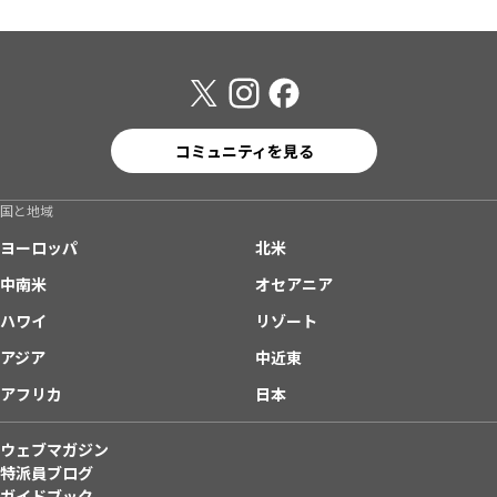
コミュニティを見る
国と地域
ヨーロッパ
北米
中南米
オセアニア
ハワイ
リゾート
アジア
中近東
アフリカ
日本
ウェブマガジン
特派員ブログ
ガイドブック