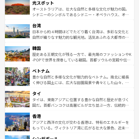
文化が魅力。旅行者はアメリカの各地域で異なる魅力を楽
島だが、静かな自然を求めるならマウイ島やカウアイ島が
光スポット
しみながら、その多様性と豊かな歴史を感じることができ
おすすめ。エメラルドグリーンに輝く海をはじめ、豊かな
オーストラリアは、壮大な自然と多様な文化が魅力の国。
るだろう。車でのロードトリップや列車の旅も、アメリカ
文化や歴史が息づいている。「アロハスピリット」と呼ば
シドニーのシンボルであるシドニー・オペラハウス、オー
ならではの贅沢な旅のスタイルだ。 なお、新着のアメリカ
れるおもてなしの心で訪れる人々を迎えてくれるハワイの
ストラリア東海岸北部に広がる大サンゴ礁地帯グレートバ
情報は
コンテンツ一覧
を参照してほしい。
人々、おいしいローカルフードやハワイアンミュージッ
台湾
リアリーフや大陸中央部にそびえるウルル（エアーズロッ
ク、伝統的なフラダンスなど、すべてがハワイの魅力を彩
ク）、タスマニアの美しい原生林やケアンズの熱帯雨林な
日本から約４時間ほどでたどり着く台湾は、多彩な文化と
っている。訪れるたびに新しい発見と感動が待っているハ
ど、見どころがたくさん。また、カフェやワイン、オージ
自然が織りなす魅力的な観光地。活気あふれる大都市の台
ワイを、存分に味わってほしい。 なお、新着のハワイ情報
ービーフなどの食文化も豊かで、美味しいものであふれて
北やノスタルジックな町並みが人気な九份（ジォウフェ
は
コンテンツ一覧
を参照してほしい。
韓国
いる。アクティビティも充実しており、サーフィンやダイ
ン）、静ひつな山岳地帯である台湾東部など、都市の喧騒
ビング、ハイキングなど、アウトドア好きにはたまらな
と山間の静けさが共存しており、訪れる人に新しい発見と
歴史ある王朝文化が残る一方で、最先端のファッションやK
い。オーストラリアの多彩な魅力を存分に味わいつくそ
驚きをもたらしてくれる。また、奥深い台湾の食文化も魅
-POPで世界を席巻している韓国。首都ソウルの宮殿や伝統
う。 なお、新着のオーストラリア情報は
コンテンツ一覧
を
力で、夜市などの屋台グルメから高級料理、ヘルシーで美
家屋が並ぶエリアでは韓国の歴史と文化に浸ることがで
参照してほしい。
ベトナム
容にもいいと評判のスイーツなど、バラエティ豊かな料理
き、地方に足を延ばせば四季折々の自然美を楽しむことが
が味わえる。 なお、新着の台湾情報は
コンテンツ一覧
を参
できる。そして、キムチや焼肉、絶品のストリートフード
豊かな自然と多様な文化が魅力的なベトナム。南北に細長
照してほしい。
まで、さまざまな韓国料理が待っている。夜には、韓国な
く伸びる国土には、広大な田園風景や青々とした山々、世
らではのナイトライフも堪能できる。あたたかいホスピタ
界遺産に登録された壮大な自然景観が点在し、都市部では
タイ
リティに包まれながら、韓国の多彩な魅力を心ゆくまで味
急速な発展と共に伝統が息づく。ハノイの古い町並みやホ
わってみてほしい。 なお、新着の韓国情報は
コンテンツ一
ーチミン市のフランス統治時代の建物も、独特の雰囲気を
タイは、東南アジアに位置する豊かな自然と歴史が息づく
覧
を参照してほしい。
醸し出している。また、バラエティの豊かさとおいしさで
国だ。首都バンコクは高層ビルが立ち並ぶ一方、伝統的な
世界中の食通を魅了してやまないベトナム料理も魅力のひ
寺院や市場がいたるところに点在し、古きよき文化と現代
香港
とつ。フォーやバインミー、ベトナムコーヒーなどは、ぜ
の活気が交差している。北部ではチェンマイなどの山岳地
ひ現地で味わいたい。どの地域を訪れてもあたたかい人々
帯で自然と触れ合い、南部ではプーケットやクラビの美し
アジアと西洋の文化が交わる香港は、特有のエネルギーを
が旅行者を迎えてくれるので、きっと忘れられない旅にな
いビーチでリゾート気分を楽しむことができる。タイ料理
もっている。ヴィクトリア湾に広がる壮大な景色、近未来
るはずだ。 なお、新着のベトナム情報は
コンテンツ一覧
を
は世界的に有名で、屋台から高級レストランまで味覚を刺
的なアートスポット、そして歴史と現代が融合した町並
参照してほしい。
シンガポール
激する。気候は一年中温暖で、どの季節にも異なる楽しみ
み、どこを訪れても感動するはず。観光スポットが密集し