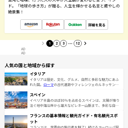
ド。「地球の歩き方」が贈る、人生を輝かせる名言と癒やしの
絶景集！
詳細を見る
…
1
2
3
12
AD
AD
人気の国と地域から探す
イタリア
イタリアは歴史、文化、グルメ、自然と多彩な魅力にあふ
れた国。
ローマ
の古代遺跡やフィレンツェのルネッサンス
美術、ヴェネツィアの運河など、歴史あるスポットはもち
スペイン
ろん、トスカーナの美しい田園風景やアマルフィ海岸の絶
景など、自然景観も見逃せない。観光の合間には、本場の
イベリア半島のほぼ80％を占めるスペインは、太陽が降り
ピザやパスタなど、絶品のイタリア料理を堪能することも
注ぐ地中海沿岸から雄大なピレネー山脈まで、多彩な自然
できる。朝目覚めてから夜眠るまで、すべての瞬間を楽し
と文化が詰まったヨーロッパ屈指の旅行先だ。多様な地域
フランスの基本情報と観光ガイド・有名観光スポ
ませてくれるイタリアで、忘れられない旅をしてみよう！
文化が根付くこの国では、情熱的なフラメンコ、熱気あふ
なお、新着のイタリア情報は
コンテンツ一覧
を参照してほ
れる闘牛、そして美味しいタパスが生活の一部となってい
ット
しい。
る。首都マドリードの洗練された雰囲気や、バルセロナの
フランスは、世界中の旅行者を魅了し続けるヨーロッパ屈