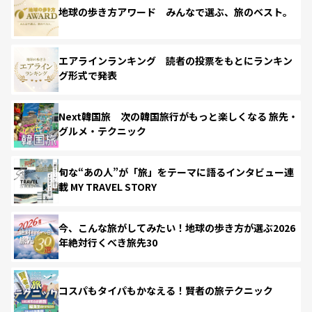
地球の歩き方アワード みんなで選ぶ、旅のベスト。
エアラインランキング 読者の投票をもとにランキン
グ形式で発表
Next韓国旅 次の韓国旅行がもっと楽しくなる 旅先・
グルメ・テクニック
旬な“あの人”が「旅」をテーマに語るインタビュー連
載 MY TRAVEL STORY
今、こんな旅がしてみたい！地球の歩き方が選ぶ2026
年絶対行くべき旅先30
コスパもタイパもかなえる！賢者の旅テクニック