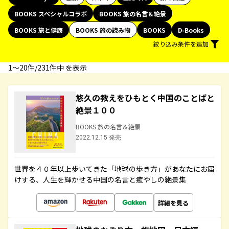
BOOKS スペシャルコラボ
BOOKS 旅の名言＆絶景
BOOKS 旅と健康
BOOKS 旅の読み物
BOOKS
D-Books
絞り込み条件を追加
1〜20件/231件中 を表示
悠久の教えをひもとく中国のことばと
絶景１００
BOOKS 旅の名言＆絶景
2022.12.15 発売
世界を４０年以上歩いてきた「地球の歩き方」があなたにお届
けする、人生を輝かせる中国の名言と癒やしの絶景集
詳細を見る