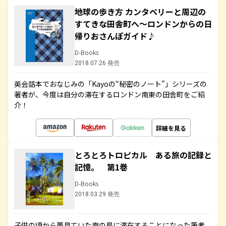
地球の歩き方 カンタベリーと周辺の
すてきな田舎町へ～ロンドンからの日
帰りおさんぽガイド♪
D-Books
2018.07.26 発売
英会話本でおなじみの「Kayoの“秘密のノート”」シリーズの
著者が、今度は自分の滞在するロンドン南東の田舎町をご紹
介！
詳細を見る
とろとろトロピカル ある旅の記録と
記憶。 第1巻
D-Books
2018.03.29 発売
子供の頃から夢見ていた南の島に滞在することになった筆者