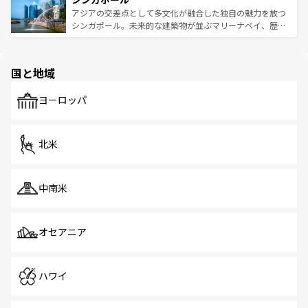
が待っている。親しみやすいタイの人々、仏教を中心とし
ており、効率よく見どころを回れるのも魅力。息をのむよ
アジアの交差点として多文化が融合した独自の魅力を放つ
た文化、そして多様な観光資源が、訪れる旅人を魅了し続
うな絶景から文化的な体験まで、香港を存分に楽しみ尽く
シンガポール。未来的な建築物が並ぶマリーナベイ、歴史
ける。 なお、新着のタイ情報は
コンテンツ一覧
を参照して
そう。 なお、新着の香港情報は
コンテンツ一覧
を参照して
と伝統を感じられるエスニックタウン、多数の緑豊かな公
ほしい。
ほしい。
園や自然保護区など、自然が調和した近代的な景観と文化
の多様性あふれるカラフルな町は、どこを歩いても新しい
国と地域
発見がある。さらに、治安のよさや充実した公共交通機関
も、旅行者にとっては魅力的なポイント。グルメも豊富
で、ホーカーズは地元の風情を楽しめる外せないスポット
ヨーロッパ
だ。訪れる人を飽きさせないシンガポールで、多様な魅力
を体感しよう。 なお、新着のシンガポール情報は
コンテン
ツ一覧
を参照してほしい。
北米
中南米
オセアニア
ハワイ