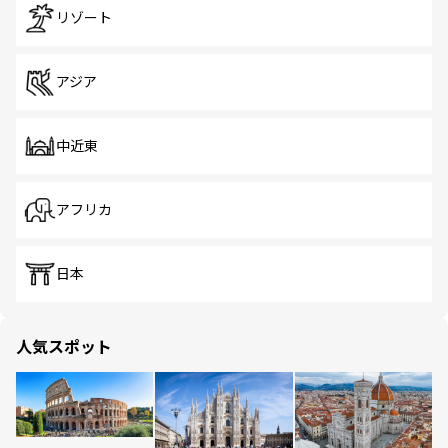
リゾート
アジア
中近東
アフリカ
日本
人気スポット