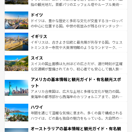
アートに溢れた街角から、地方では古代ローマ遺跡や中世
指の観光地だ。首都パリのエッフェル塔やルーブル美術館
の城塞都市、穏やかなビーチリゾートまで多彩な表情を見
といった象徴的なスポットから、田舎町の古風な美しさま
せる。地方によって風土や気候が異なるスペインはその個
ドイツ
で、幅広い魅力が詰まっている。華麗な宮殿、歴史的な大
性で訪れる人を魅了する。 なお、新着のスペイン情報は
コ
聖堂、美しいビーチ、そして豊かな自然が、訪れる者を心
ドイツは、豊かな歴史と多彩な文化が交差するヨーロッパ
ンテンツ一覧
を参照してほしい。
から魅了する。また、フランスは美食の国としても知ら
の中心に位置する国。中世の街並みが残るロマンチック街
れ、フランス料理はユネスコ無形文化遺産にも登録されて
道から、未来を先取りするようなモダンな都市まで多様な
イギリス
いる。シャンパンの発祥地であるランス、プロヴァンスの
顔を持つこの国は、どこを歩いても飽きることがない。ベ
香り高いラベンダー畑など、多彩な楽しみ方が可能だ。さ
ルリンの文化的活気、バイエルン州のアルプスの絶景、そ
イギリスは、古きよき伝統と最先端が共存する国。ウェス
らに、パリ以外の地域にも魅力が溢れており、どの街角に
してライン川沿いのワイン畑といった風景は必見。ビール
トミンスター寺院や大英博物館のようなランドマーク、歴
も豊かな歴史と文化が息づいている。パリ以外の個性あふ
とソーセージを味わいながら地元の人と過ごす楽しい時間
史ある大学都市、美しい丘陵地帯や牧歌的な風景など、エ
れる地方に足を運ぶとそれぞれで全く異なる文化を体験で
スイス
は、お酒好きな人にはぜひ体験してほしい。 なお、新着の
リアごとに異なる魅力がある。また、優雅なアフタヌーン
きるだろう。 なお、新着のフランス情報は
コンテンツ一覧
ドイツ情報は
コンテンツ一覧
を参照してほしい。
ティー、ビール好きにはたまらない英国パブ、サッカー観
スイスの国土面積は九州ほどの広さだが、運行時刻が正確
を参照してほしい。
戦など、本場だからこそできる体験も豊富。イギリスを旅
な交通網が整備されており、初心者でも安心して個人旅行
して楽しみつくそう。 なお、新着のイギリス情報は
コンテ
を楽しめる。日本同様に時刻表どおりの旅が可能だ。中世
アメリカの基本情報と観光ガイド・有名観光スポ
ンツ一覧
を参照してほしい。
の建物がそのまま残る町や、スイスならではのユニークな
博物館もあり、アルプス観光だけでなく町歩きも満喫する
ット
ことができる。国民の所得が高いため物価も高いが、旅行
アメリカ合衆国は、広大な土地と多様な文化が魅力の国。
者向けの交通パス提供のサービスもあり、うまく活用すれ
東海岸の都市部から西海岸のカリフォルニアまで、訪れる
ば市内交通費無料で観光を楽しむこともできる。 なお、新
場所ごとに異なる風景と体験が待っている。ニューヨーク
着のスイス情報は
コンテンツ一覧
を参照してほしい。
ハワイ
のような巨大都市は、観光、ショッピング、エンターテイ
ンメントが詰まった刺激的なスポットだ。一方、アメリカ
年間を通じて温暖な気候に恵まれ、多くの島で構成される
西部には大自然が広がり、グランドキャニオンやイエロー
ハワイは、どの島も独自の魅力をもっている。大自然の神
ストーン国立公園といった絶景が堪能できる。さらに、南
秘を感じたいなら、火山が生み出した壮大な景観を誇るハ
オーストラリアの基本情報と観光ガイド・有名観
部のニューオーリンズでは、音楽と美食が融合した独特の
ワイ島は見逃せない。また、定番の観光地といえばオアフ