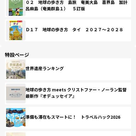
０２ 地球の歩き方 島旅 奄美大島 喜界島 加計
呂麻島（奄美群島１） ５訂版
Ｄ１７ 地球の歩き方 タイ ２０２７～２０２８
特設ページ
世界遺産ランキング
地球の歩き方 meets クリストファー・ノーラン監督
最新作『オデュッセイア』
準備も滞在もスマートに！ トラベルハック2026