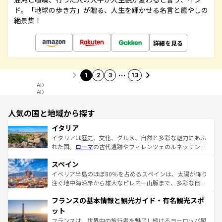
ド。「地球の歩き方」が贈る、人生を輝かせる名言と癒やしの
絶景集！
詳細を見る
…
1
2
3
13
AD
AD
人気の国と地域から探す
イタリア
イタリアは歴史、文化、グルメ、自然と多彩な魅力にあふ
れた国。
ローマ
の古代遺跡やフィレンツェのルネッサンス
美術、ヴェネツィアの運河など、歴史あるスポットはもち
スペイン
ろん、トスカーナの美しい田園風景やアマルフィ海岸の絶
景など、自然景観も見逃せない。観光の合間には、本場の
イベリア半島のほぼ80％を占めるスペインは、太陽が降り
ピザやパスタなど、絶品のイタリア料理を堪能することも
注ぐ地中海沿岸から雄大なピレネー山脈まで、多彩な自然
できる。朝目覚めてから夜眠るまで、すべての瞬間を楽し
と文化が詰まったヨーロッパ屈指の旅行先だ。多様な地域
フランスの基本情報と観光ガイド・有名観光スポ
ませてくれるイタリアで、忘れられない旅をしてみよう！
文化が根付くこの国では、情熱的なフラメンコ、熱気あふ
なお、新着のイタリア情報は
コンテンツ一覧
を参照してほ
れる闘牛、そして美味しいタパスが生活の一部となってい
ット
しい。
る。首都マドリードの洗練された雰囲気や、バルセロナの
フランスは、世界中の旅行者を魅了し続けるヨーロッパ屈