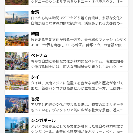
しみながら、その多様性と豊かな歴史を感じることができ
おすすめ。エメラルドグリーンに輝く海をはじめ、豊かな
シドニーのシンボルであるシドニー・オペラハウス、オー
るだろう。車でのロードトリップや列車の旅も、アメリカ
文化や歴史が息づいている。「アロハスピリット」と呼ば
ストラリア東海岸北部に広がる大サンゴ礁地帯グレートバ
ならではの贅沢な旅のスタイルだ。 なお、新着のアメリカ
台湾
れるおもてなしの心で訪れる人々を迎えてくれるハワイの
リアリーフや大陸中央部にそびえるウルル（エアーズロッ
情報は
コンテンツ一覧
を参照してほしい。
人々、おいしいローカルフードやハワイアンミュージッ
ク）、タスマニアの美しい原生林やケアンズの熱帯雨林な
日本から約４時間ほどでたどり着く台湾は、多彩な文化と
ク、伝統的なフラダンスなど、すべてがハワイの魅力を彩
ど、見どころがたくさん。また、カフェやワイン、オージ
自然が織りなす魅力的な観光地。活気あふれる大都市の台
っている。訪れるたびに新しい発見と感動が待っているハ
ービーフなどの食文化も豊かで、美味しいものであふれて
北やノスタルジックな町並みが人気な九份（ジォウフェ
ワイを、存分に味わってほしい。 なお、新着のハワイ情報
韓国
いる。アクティビティも充実しており、サーフィンやダイ
ン）、静ひつな山岳地帯である台湾東部など、都市の喧騒
は
コンテンツ一覧
を参照してほしい。
ビング、ハイキングなど、アウトドア好きにはたまらな
と山間の静けさが共存しており、訪れる人に新しい発見と
歴史ある王朝文化が残る一方で、最先端のファッションやK
い。オーストラリアの多彩な魅力を存分に味わいつくそ
驚きをもたらしてくれる。また、奥深い台湾の食文化も魅
-POPで世界を席巻している韓国。首都ソウルの宮殿や伝統
う。 なお、新着のオーストラリア情報は
コンテンツ一覧
を
力で、夜市などの屋台グルメから高級料理、ヘルシーで美
家屋が並ぶエリアでは韓国の歴史と文化に浸ることがで
参照してほしい。
ベトナム
容にもいいと評判のスイーツなど、バラエティ豊かな料理
き、地方に足を延ばせば四季折々の自然美を楽しむことが
が味わえる。 なお、新着の台湾情報は
コンテンツ一覧
を参
できる。そして、キムチや焼肉、絶品のストリートフード
豊かな自然と多様な文化が魅力的なベトナム。南北に細長
照してほしい。
まで、さまざまな韓国料理が待っている。夜には、韓国な
く伸びる国土には、広大な田園風景や青々とした山々、世
らではのナイトライフも堪能できる。あたたかいホスピタ
界遺産に登録された壮大な自然景観が点在し、都市部では
タイ
リティに包まれながら、韓国の多彩な魅力を心ゆくまで味
急速な発展と共に伝統が息づく。ハノイの古い町並みやホ
わってみてほしい。 なお、新着の韓国情報は
コンテンツ一
ーチミン市のフランス統治時代の建物も、独特の雰囲気を
タイは、東南アジアに位置する豊かな自然と歴史が息づく
覧
を参照してほしい。
醸し出している。また、バラエティの豊かさとおいしさで
国だ。首都バンコクは高層ビルが立ち並ぶ一方、伝統的な
世界中の食通を魅了してやまないベトナム料理も魅力のひ
寺院や市場がいたるところに点在し、古きよき文化と現代
香港
とつ。フォーやバインミー、ベトナムコーヒーなどは、ぜ
の活気が交差している。北部ではチェンマイなどの山岳地
ひ現地で味わいたい。どの地域を訪れてもあたたかい人々
帯で自然と触れ合い、南部ではプーケットやクラビの美し
アジアと西洋の文化が交わる香港は、特有のエネルギーを
が旅行者を迎えてくれるので、きっと忘れられない旅にな
いビーチでリゾート気分を楽しむことができる。タイ料理
もっている。ヴィクトリア湾に広がる壮大な景色、近未来
るはずだ。 なお、新着のベトナム情報は
コンテンツ一覧
を
は世界的に有名で、屋台から高級レストランまで味覚を刺
的なアートスポット、そして歴史と現代が融合した町並
参照してほしい。
シンガポール
激する。気候は一年中温暖で、どの季節にも異なる楽しみ
み、どこを訪れても感動するはず。観光スポットが密集し
が待っている。親しみやすいタイの人々、仏教を中心とし
ており、効率よく見どころを回れるのも魅力。息をのむよ
アジアの交差点として多文化が融合した独自の魅力を放つ
た文化、そして多様な観光資源が、訪れる旅人を魅了し続
うな絶景から文化的な体験まで、香港を存分に楽しみ尽く
シンガポール。未来的な建築物が並ぶマリーナベイ、歴史