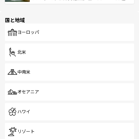
ける。 なお、新着のタイ情報は
コンテンツ一覧
を参照して
そう。 なお、新着の香港情報は
コンテンツ一覧
を参照して
と伝統を感じられるエスニックタウン、多数の緑豊かな公
ほしい。
ほしい。
園や自然保護区など、自然が調和した近代的な景観と文化
の多様性あふれるカラフルな町は、どこを歩いても新しい
国と地域
発見がある。さらに、治安のよさや充実した公共交通機関
も、旅行者にとっては魅力的なポイント。グルメも豊富
で、ホーカーズは地元の風情を楽しめる外せないスポット
ヨーロッパ
だ。訪れる人を飽きさせないシンガポールで、多様な魅力
を体感しよう。 なお、新着のシンガポール情報は
コンテン
ツ一覧
を参照してほしい。
北米
中南米
オセアニア
ハワイ
リゾート