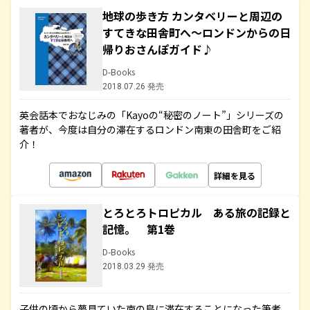
地球の歩き方 カンタベリーと周辺の
すてきな田舎町へ～ロンドンからの日
帰りおさんぽガイド♪
D-Books
2018.07.26 発売
英会話本でおなじみの「Kayoの“秘密のノート”」シリーズの
著者が、今度は自分の滞在するロンドン南東の田舎町をご紹
介！
詳細を見る
とろとろトロピカル ある旅の記録と
記憶。 第1巻
D-Books
2018.03.29 発売
子供の頃から夢見ていた南の島に滞在することになった筆者