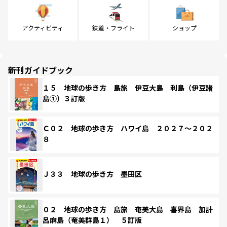
アクティビティ
鉄道・フライト
ショップ
新刊ガイドブック
１５ 地球の歩き方 島旅 伊豆大島 利島（伊豆諸
島①）３訂版
Ｃ０２ 地球の歩き方 ハワイ島 ２０２７～２０２
８
Ｊ３３ 地球の歩き方 墨田区
０２ 地球の歩き方 島旅 奄美大島 喜界島 加計
呂麻島（奄美群島１） ５訂版