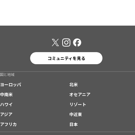
コミュニティを見る
国と地域
ヨーロッパ
北米
中南米
オセアニア
ハワイ
リゾート
アジア
中近東
アフリカ
日本