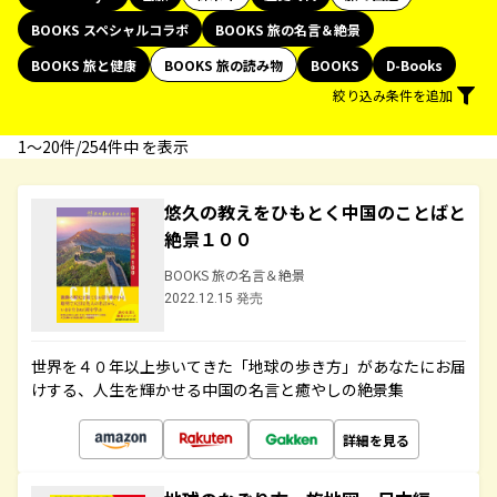
BOOKS スペシャルコラボ
BOOKS 旅の名言＆絶景
BOOKS 旅と健康
BOOKS 旅の読み物
BOOKS
D-Books
絞り込み条件を追加
1〜20件/254件中 を表示
悠久の教えをひもとく中国のことばと
絶景１００
BOOKS 旅の名言＆絶景
2022.12.15 発売
世界を４０年以上歩いてきた「地球の歩き方」があなたにお届
けする、人生を輝かせる中国の名言と癒やしの絶景集
詳細を見る