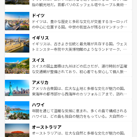
アートに溢れた街角から、地方では古代ローマ遺跡や中世
指の観光地だ。首都パリのエッフェル塔やルーブル美術館
の城塞都市、穏やかなビーチリゾートまで多彩な表情を見
といった象徴的なスポットから、田舎町の古風な美しさま
せる。地方によって風土や気候が異なるスペインはその個
ドイツ
で、幅広い魅力が詰まっている。華麗な宮殿、歴史的な大
性で訪れる人を魅了する。 なお、新着のスペイン情報は
コ
聖堂、美しいビーチ、そして豊かな自然が、訪れる者を心
ドイツは、豊かな歴史と多彩な文化が交差するヨーロッパ
ンテンツ一覧
を参照してほしい。
から魅了する。また、フランスは美食の国としても知ら
の中心に位置する国。中世の街並みが残るロマンチック街
れ、フランス料理はユネスコ無形文化遺産にも登録されて
道から、未来を先取りするようなモダンな都市まで多様な
イギリス
いる。シャンパンの発祥地であるランス、プロヴァンスの
顔を持つこの国は、どこを歩いても飽きることがない。ベ
香り高いラベンダー畑など、多彩な楽しみ方が可能だ。さ
ルリンの文化的活気、バイエルン州のアルプスの絶景、そ
イギリスは、古きよき伝統と最先端が共存する国。ウェス
らに、パリ以外の地域にも魅力が溢れており、どの街角に
してライン川沿いのワイン畑といった風景は必見。ビール
トミンスター寺院や大英博物館のようなランドマーク、歴
も豊かな歴史と文化が息づいている。パリ以外の個性あふ
とソーセージを味わいながら地元の人と過ごす楽しい時間
史ある大学都市、美しい丘陵地帯や牧歌的な風景など、エ
れる地方に足を運ぶとそれぞれで全く異なる文化を体験で
スイス
は、お酒好きな人にはぜひ体験してほしい。 なお、新着の
リアごとに異なる魅力がある。また、優雅なアフタヌーン
きるだろう。 なお、新着のフランス情報は
コンテンツ一覧
ドイツ情報は
コンテンツ一覧
を参照してほしい。
ティー、ビール好きにはたまらない英国パブ、サッカー観
スイスの国土面積は九州ほどの広さだが、運行時刻が正確
を参照してほしい。
戦など、本場だからこそできる体験も豊富。イギリスを旅
な交通網が整備されており、初心者でも安心して個人旅行
して楽しみつくそう。 なお、新着のイギリス情報は
コンテ
を楽しめる。日本同様に時刻表どおりの旅が可能だ。中世
アメリカ
ンツ一覧
を参照してほしい。
の建物がそのまま残る町や、スイスならではのユニークな
博物館もあり、アルプス観光だけでなく町歩きも満喫する
アメリカ合衆国は、広大な土地と多様な文化が魅力の国。
ことができる。国民の所得が高いため物価も高いが、旅行
東海岸の都市部から西海岸のカリフォルニアまで、訪れる
者向けの交通パス提供のサービスもあり、うまく活用すれ
場所ごとに異なる風景と体験が待っている。ニューヨーク
ハワイ
ば市内交通費無料で観光を楽しむこともできる。 なお、新
のような巨大都市は、観光、ショッピング、エンターテイ
着のスイス情報は
コンテンツ一覧
を参照してほしい。
ンメントが詰まった刺激的なスポットだ。一方、アメリカ
年間を通じて温暖な気候に恵まれ、多くの島で構成される
西部には大自然が広がり、グランドキャニオンやイエロー
ハワイは、どの島も独自の魅力をもっている。大自然の神
ストーン国立公園といった絶景が堪能できる。さらに、南
秘を感じたいなら、火山が生み出した壮大な景観を誇るハ
オーストラリア
部のニューオーリンズでは、音楽と美食が融合した独特の
ワイ島は見逃せない。また、定番の観光地といえばオアフ
文化が魅力。旅行者はアメリカの各地域で異なる魅力を楽
島だが、静かな自然を求めるならマウイ島やカウアイ島が
オーストラリアは、壮大な自然と多様な文化が魅力の国。