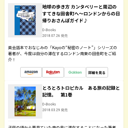
地球の歩き方 カンタベリーと周辺の
すてきな田舎町へ～ロンドンからの日
帰りおさんぽガイド♪
D-Books
2018.07.26 発売
英会話本でおなじみの「Kayoの“秘密のノート”」シリーズの
著者が、今度は自分の滞在するロンドン南東の田舎町をご紹
介！
詳細を見る
とろとろトロピカル ある旅の記録と
記憶。 第1巻
D-Books
2018.03.29 発売
子供の頃から夢見ていた南の島に滞在することになった筆者