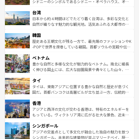
しみながら、その多様性と豊かな歴史を感じることができ
おすすめ。エメラルドグリーンに輝く海をはじめ、豊かな
シドニーのシンボルであるシドニー・オペラハウス、オー
るだろう。車でのロードトリップや列車の旅も、アメリカ
文化や歴史が息づいている。「アロハスピリット」と呼ば
ストラリア東海岸北部に広がる大サンゴ礁地帯グレートバ
ならではの贅沢な旅のスタイルだ。 なお、新着のアメリカ
台湾
れるおもてなしの心で訪れる人々を迎えてくれるハワイの
リアリーフや大陸中央部にそびえるウルル（エアーズロッ
情報は
コンテンツ一覧
を参照してほしい。
人々、おいしいローカルフードやハワイアンミュージッ
ク）、タスマニアの美しい原生林やケアンズの熱帯雨林な
日本から約４時間ほどでたどり着く台湾は、多彩な文化と
ク、伝統的なフラダンスなど、すべてがハワイの魅力を彩
ど、見どころがたくさん。また、カフェやワイン、オージ
自然が織りなす魅力的な観光地。活気あふれる大都市の台
っている。訪れるたびに新しい発見と感動が待っているハ
ービーフなどの食文化も豊かで、美味しいものであふれて
北やノスタルジックな町並みが人気な九份（ジォウフェ
ワイを、存分に味わってほしい。 なお、新着のハワイ情報
韓国
いる。アクティビティも充実しており、サーフィンやダイ
ン）、静ひつな山岳地帯である台湾東部など、都市の喧騒
は
コンテンツ一覧
を参照してほしい。
ビング、ハイキングなど、アウトドア好きにはたまらな
と山間の静けさが共存しており、訪れる人に新しい発見と
歴史ある王朝文化が残る一方で、最先端のファッションやK
い。オーストラリアの多彩な魅力を存分に味わいつくそ
驚きをもたらしてくれる。また、奥深い台湾の食文化も魅
-POPで世界を席巻している韓国。首都ソウルの宮殿や伝統
う。 なお、新着のオーストラリア情報は
コンテンツ一覧
を
力で、夜市などの屋台グルメから高級料理、ヘルシーで美
家屋が並ぶエリアでは韓国の歴史と文化に浸ることがで
参照してほしい。
ベトナム
容にもいいと評判のスイーツなど、バラエティ豊かな料理
き、地方に足を延ばせば四季折々の自然美を楽しむことが
が味わえる。 なお、新着の台湾情報は
コンテンツ一覧
を参
できる。そして、キムチや焼肉、絶品のストリートフード
豊かな自然と多様な文化が魅力的なベトナム。南北に細長
照してほしい。
まで、さまざまな韓国料理が待っている。夜には、韓国な
く伸びる国土には、広大な田園風景や青々とした山々、世
らではのナイトライフも堪能できる。あたたかいホスピタ
界遺産に登録された壮大な自然景観が点在し、都市部では
タイ
リティに包まれながら、韓国の多彩な魅力を心ゆくまで味
急速な発展と共に伝統が息づく。ハノイの古い町並みやホ
わってみてほしい。 なお、新着の韓国情報は
コンテンツ一
ーチミン市のフランス統治時代の建物も、独特の雰囲気を
タイは、東南アジアに位置する豊かな自然と歴史が息づく
覧
を参照してほしい。
醸し出している。また、バラエティの豊かさとおいしさで
国だ。首都バンコクは高層ビルが立ち並ぶ一方、伝統的な
世界中の食通を魅了してやまないベトナム料理も魅力のひ
寺院や市場がいたるところに点在し、古きよき文化と現代
香港
とつ。フォーやバインミー、ベトナムコーヒーなどは、ぜ
の活気が交差している。北部ではチェンマイなどの山岳地
ひ現地で味わいたい。どの地域を訪れてもあたたかい人々
帯で自然と触れ合い、南部ではプーケットやクラビの美し
アジアと西洋の文化が交わる香港は、特有のエネルギーを
が旅行者を迎えてくれるので、きっと忘れられない旅にな
いビーチでリゾート気分を楽しむことができる。タイ料理
もっている。ヴィクトリア湾に広がる壮大な景色、近未来
るはずだ。 なお、新着のベトナム情報は
コンテンツ一覧
を
は世界的に有名で、屋台から高級レストランまで味覚を刺
的なアートスポット、そして歴史と現代が融合した町並
参照してほしい。
シンガポール
激する。気候は一年中温暖で、どの季節にも異なる楽しみ
み、どこを訪れても感動するはず。観光スポットが密集し
が待っている。親しみやすいタイの人々、仏教を中心とし
ており、効率よく見どころを回れるのも魅力。息をのむよ
アジアの交差点として多文化が融合した独自の魅力を放つ
た文化、そして多様な観光資源が、訪れる旅人を魅了し続
うな絶景から文化的な体験まで、香港を存分に楽しみ尽く
シンガポール。未来的な建築物が並ぶマリーナベイ、歴史