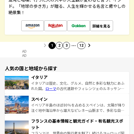
ド。「地球の歩き方」が贈る、人生を輝かせる名言と癒やしの
絶景集！
詳細を見る
…
1
2
3
12
AD
AD
人気の国と地域から探す
イタリア
イタリアは歴史、文化、グルメ、自然と多彩な魅力にあふ
れた国。
ローマ
の古代遺跡やフィレンツェのルネッサンス
美術、ヴェネツィアの運河など、歴史あるスポットはもち
スペイン
ろん、トスカーナの美しい田園風景やアマルフィ海岸の絶
景など、自然景観も見逃せない。観光の合間には、本場の
イベリア半島のほぼ80％を占めるスペインは、太陽が降り
ピザやパスタなど、絶品のイタリア料理を堪能することも
注ぐ地中海沿岸から雄大なピレネー山脈まで、多彩な自然
できる。朝目覚めてから夜眠るまで、すべての瞬間を楽し
と文化が詰まったヨーロッパ屈指の旅行先だ。多様な地域
フランスの基本情報と観光ガイド・有名観光スポ
ませてくれるイタリアで、忘れられない旅をしてみよう！
文化が根付くこの国では、情熱的なフラメンコ、熱気あふ
なお、新着のイタリア情報は
コンテンツ一覧
を参照してほ
れる闘牛、そして美味しいタパスが生活の一部となってい
ット
しい。
る。首都マドリードの洗練された雰囲気や、バルセロナの
フランスは、世界中の旅行者を魅了し続けるヨーロッパ屈