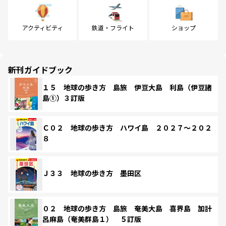
アクティビティ
鉄道・フライト
ショップ
新刊ガイドブック
１５ 地球の歩き方 島旅 伊豆大島 利島（伊豆諸
島①）３訂版
Ｃ０２ 地球の歩き方 ハワイ島 ２０２７～２０２
８
Ｊ３３ 地球の歩き方 墨田区
０２ 地球の歩き方 島旅 奄美大島 喜界島 加計
呂麻島（奄美群島１） ５訂版