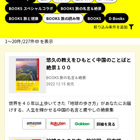
BOOKS スペシャルコラボ
BOOKS 旅の名言＆絶景
BOOKS 旅と健康
BOOKS 旅の読み物
BOOKS
D-Books
絞り込み条件を追加
1〜20件/227件中 を表示
悠久の教えをひもとく中国のことばと
絶景１００
BOOKS 旅の名言＆絶景
2022.12.15 発売
世界を４０年以上歩いてきた「地球の歩き方」があなたにお届
けする、人生を輝かせる中国の名言と癒やしの絶景集
詳細を見る