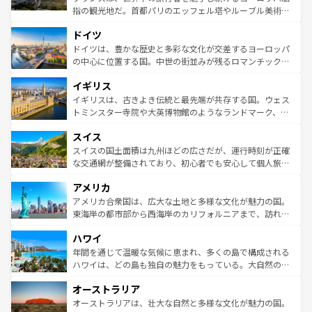
アートに溢れた街角から、地方では古代ローマ遺跡や中世
指の観光地だ。首都パリのエッフェル塔やルーブル美術館
の城塞都市、穏やかなビーチリゾートまで多彩な表情を見
といった象徴的なスポットから、田舎町の古風な美しさま
せる。地方によって風土や気候が異なるスペインはその個
ドイツ
で、幅広い魅力が詰まっている。華麗な宮殿、歴史的な大
性で訪れる人を魅了する。 なお、新着のスペイン情報は
コ
聖堂、美しいビーチ、そして豊かな自然が、訪れる者を心
ドイツは、豊かな歴史と多彩な文化が交差するヨーロッパ
ンテンツ一覧
を参照してほしい。
から魅了する。また、フランスは美食の国としても知ら
の中心に位置する国。中世の街並みが残るロマンチック街
れ、フランス料理はユネスコ無形文化遺産にも登録されて
道から、未来を先取りするようなモダンな都市まで多様な
イギリス
いる。シャンパンの発祥地であるランス、プロヴァンスの
顔を持つこの国は、どこを歩いても飽きることがない。ベ
香り高いラベンダー畑など、多彩な楽しみ方が可能だ。さ
ルリンの文化的活気、バイエルン州のアルプスの絶景、そ
イギリスは、古きよき伝統と最先端が共存する国。ウェス
らに、パリ以外の地域にも魅力が溢れており、どの街角に
してライン川沿いのワイン畑といった風景は必見。ビール
トミンスター寺院や大英博物館のようなランドマーク、歴
も豊かな歴史と文化が息づいている。パリ以外の個性あふ
とソーセージを味わいながら地元の人と過ごす楽しい時間
史ある大学都市、美しい丘陵地帯や牧歌的な風景など、エ
れる地方に足を運ぶとそれぞれで全く異なる文化を体験で
スイス
は、お酒好きな人にはぜひ体験してほしい。 なお、新着の
リアごとに異なる魅力がある。また、優雅なアフタヌーン
きるだろう。 なお、新着のフランス情報は
コンテンツ一覧
ドイツ情報は
コンテンツ一覧
を参照してほしい。
ティー、ビール好きにはたまらない英国パブ、サッカー観
スイスの国土面積は九州ほどの広さだが、運行時刻が正確
を参照してほしい。
戦など、本場だからこそできる体験も豊富。イギリスを旅
な交通網が整備されており、初心者でも安心して個人旅行
して楽しみつくそう。 なお、新着のイギリス情報は
コンテ
を楽しめる。日本同様に時刻表どおりの旅が可能だ。中世
アメリカ
ンツ一覧
を参照してほしい。
の建物がそのまま残る町や、スイスならではのユニークな
博物館もあり、アルプス観光だけでなく町歩きも満喫する
アメリカ合衆国は、広大な土地と多様な文化が魅力の国。
ことができる。国民の所得が高いため物価も高いが、旅行
東海岸の都市部から西海岸のカリフォルニアまで、訪れる
者向けの交通パス提供のサービスもあり、うまく活用すれ
場所ごとに異なる風景と体験が待っている。ニューヨーク
ハワイ
ば市内交通費無料で観光を楽しむこともできる。 なお、新
のような巨大都市は、観光、ショッピング、エンターテイ
着のスイス情報は
コンテンツ一覧
を参照してほしい。
ンメントが詰まった刺激的なスポットだ。一方、アメリカ
年間を通じて温暖な気候に恵まれ、多くの島で構成される
西部には大自然が広がり、グランドキャニオンやイエロー
ハワイは、どの島も独自の魅力をもっている。大自然の神
ストーン国立公園といった絶景が堪能できる。さらに、南
秘を感じたいなら、火山が生み出した壮大な景観を誇るハ
オーストラリア
部のニューオーリンズでは、音楽と美食が融合した独特の
ワイ島は見逃せない。また、定番の観光地といえばオアフ
文化が魅力。旅行者はアメリカの各地域で異なる魅力を楽
島だが、静かな自然を求めるならマウイ島やカウアイ島が
オーストラリアは、壮大な自然と多様な文化が魅力の国。