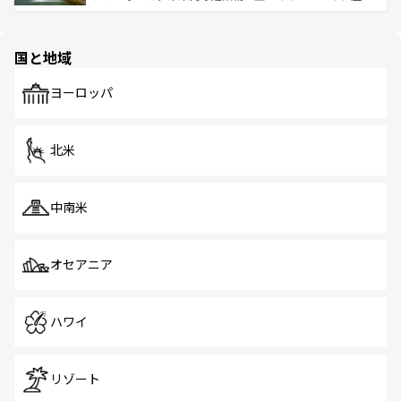
ける。 なお、新着のタイ情報は
コンテンツ一覧
を参照して
そう。 なお、新着の香港情報は
コンテンツ一覧
を参照して
と伝統を感じられるエスニックタウン、多数の緑豊かな公
ほしい。
ほしい。
園や自然保護区など、自然が調和した近代的な景観と文化
の多様性あふれるカラフルな町は、どこを歩いても新しい
国と地域
発見がある。さらに、治安のよさや充実した公共交通機関
も、旅行者にとっては魅力的なポイント。グルメも豊富
で、ホーカーズは地元の風情を楽しめる外せないスポット
ヨーロッパ
だ。訪れる人を飽きさせないシンガポールで、多様な魅力
を体感しよう。 なお、新着のシンガポール情報は
コンテン
ツ一覧
を参照してほしい。
北米
中南米
オセアニア
ハワイ
リゾート