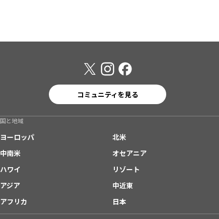
コミュニティを見る
国と地域
ヨーロッパ
北米
中南米
オセアニア
ハワイ
リゾート
アジア
中近東
アフリカ
日本