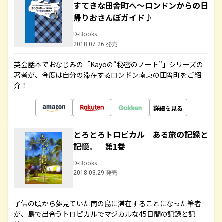
すてきな田舎町へ～ロンドンからの日
帰りおさんぽガイド♪
D-Books
2018.07.26 発売
英会話本でおなじみの「Kayoの“秘密のノート”」シリーズの
著者が、今度は自分の滞在するロンドン南東の田舎町をご紹
介！
詳細を見る
とろとろトロピカル ある旅の記録と
記憶。 第1巻
D-Books
2018.03.29 発売
子供の頃から夢見ていた南の島に滞在することになった筆者
が、島で出合うトロピカルでマジカルな45日間の記録と記