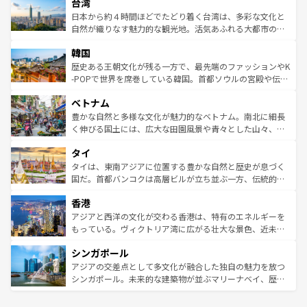
ならではの贅沢な旅のスタイルだ。 なお、新着のアメリカ
台湾
れるおもてなしの心で訪れる人々を迎えてくれるハワイの
リアリーフや大陸中央部にそびえるウルル（エアーズロッ
情報は
コンテンツ一覧
を参照してほしい。
人々、おいしいローカルフードやハワイアンミュージッ
ク）、タスマニアの美しい原生林やケアンズの熱帯雨林な
日本から約４時間ほどでたどり着く台湾は、多彩な文化と
ク、伝統的なフラダンスなど、すべてがハワイの魅力を彩
ど、見どころがたくさん。また、カフェやワイン、オージ
自然が織りなす魅力的な観光地。活気あふれる大都市の台
っている。訪れるたびに新しい発見と感動が待っているハ
ービーフなどの食文化も豊かで、美味しいものであふれて
北やノスタルジックな町並みが人気な九份（ジォウフェ
ワイを、存分に味わってほしい。 なお、新着のハワイ情報
韓国
いる。アクティビティも充実しており、サーフィンやダイ
ン）、静ひつな山岳地帯である台湾東部など、都市の喧騒
は
コンテンツ一覧
を参照してほしい。
ビング、ハイキングなど、アウトドア好きにはたまらな
と山間の静けさが共存しており、訪れる人に新しい発見と
歴史ある王朝文化が残る一方で、最先端のファッションやK
い。オーストラリアの多彩な魅力を存分に味わいつくそ
驚きをもたらしてくれる。また、奥深い台湾の食文化も魅
-POPで世界を席巻している韓国。首都ソウルの宮殿や伝統
う。 なお、新着のオーストラリア情報は
コンテンツ一覧
を
力で、夜市などの屋台グルメから高級料理、ヘルシーで美
家屋が並ぶエリアでは韓国の歴史と文化に浸ることがで
参照してほしい。
ベトナム
容にもいいと評判のスイーツなど、バラエティ豊かな料理
き、地方に足を延ばせば四季折々の自然美を楽しむことが
が味わえる。 なお、新着の台湾情報は
コンテンツ一覧
を参
できる。そして、キムチや焼肉、絶品のストリートフード
豊かな自然と多様な文化が魅力的なベトナム。南北に細長
照してほしい。
まで、さまざまな韓国料理が待っている。夜には、韓国な
く伸びる国土には、広大な田園風景や青々とした山々、世
らではのナイトライフも堪能できる。あたたかいホスピタ
界遺産に登録された壮大な自然景観が点在し、都市部では
タイ
リティに包まれながら、韓国の多彩な魅力を心ゆくまで味
急速な発展と共に伝統が息づく。ハノイの古い町並みやホ
わってみてほしい。 なお、新着の韓国情報は
コンテンツ一
ーチミン市のフランス統治時代の建物も、独特の雰囲気を
タイは、東南アジアに位置する豊かな自然と歴史が息づく
覧
を参照してほしい。
醸し出している。また、バラエティの豊かさとおいしさで
国だ。首都バンコクは高層ビルが立ち並ぶ一方、伝統的な
世界中の食通を魅了してやまないベトナム料理も魅力のひ
寺院や市場がいたるところに点在し、古きよき文化と現代
香港
とつ。フォーやバインミー、ベトナムコーヒーなどは、ぜ
の活気が交差している。北部ではチェンマイなどの山岳地
ひ現地で味わいたい。どの地域を訪れてもあたたかい人々
帯で自然と触れ合い、南部ではプーケットやクラビの美し
アジアと西洋の文化が交わる香港は、特有のエネルギーを
が旅行者を迎えてくれるので、きっと忘れられない旅にな
いビーチでリゾート気分を楽しむことができる。タイ料理
もっている。ヴィクトリア湾に広がる壮大な景色、近未来
るはずだ。 なお、新着のベトナム情報は
コンテンツ一覧
を
は世界的に有名で、屋台から高級レストランまで味覚を刺
的なアートスポット、そして歴史と現代が融合した町並
参照してほしい。
シンガポール
激する。気候は一年中温暖で、どの季節にも異なる楽しみ
み、どこを訪れても感動するはず。観光スポットが密集し
が待っている。親しみやすいタイの人々、仏教を中心とし
ており、効率よく見どころを回れるのも魅力。息をのむよ
アジアの交差点として多文化が融合した独自の魅力を放つ
た文化、そして多様な観光資源が、訪れる旅人を魅了し続
うな絶景から文化的な体験まで、香港を存分に楽しみ尽く
シンガポール。未来的な建築物が並ぶマリーナベイ、歴史
ける。 なお、新着のタイ情報は
コンテンツ一覧
を参照して
そう。 なお、新着の香港情報は
コンテンツ一覧
を参照して
と伝統を感じられるエスニックタウン、多数の緑豊かな公
ほしい。
ほしい。
園や自然保護区など、自然が調和した近代的な景観と文化