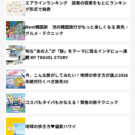
エアラインランキング 読者の投票をもとにランキン
グ形式で発表
Next韓国旅 次の韓国旅行がもっと楽しくなる 旅先・
グルメ・テクニック
旬な“あの人”が「旅」をテーマに語るインタビュー連
載 MY TRAVEL STORY
今、こんな旅がしてみたい！地球の歩き方が選ぶ2026
年絶対行くべき旅先30
コスパもタイパもかなえる！賢者の旅テクニック
地球の歩き方♥偏愛ハワイ