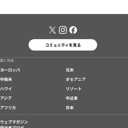
コミュニティを見る
国と地域
ヨーロッパ
北米
中南米
オセアニア
ハワイ
リゾート
アジア
中近東
アフリカ
日本
ウェブマガジン
特派員ブログ