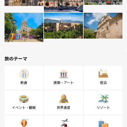
旅のテーマ
飲食
建築・アート
宿泊
イベント・観戦
世界遺産
リゾート