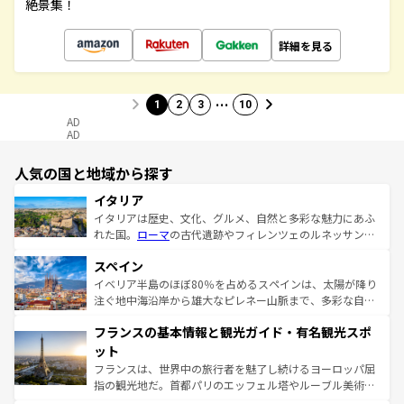
絶景集！
詳細を見る
…
1
2
3
10
AD
AD
人気の国と地域から探す
イタリア
イタリアは歴史、文化、グルメ、自然と多彩な魅力にあふ
れた国。
ローマ
の古代遺跡やフィレンツェのルネッサンス
美術、ヴェネツィアの運河など、歴史あるスポットはもち
スペイン
ろん、トスカーナの美しい田園風景やアマルフィ海岸の絶
景など、自然景観も見逃せない。観光の合間には、本場の
イベリア半島のほぼ80％を占めるスペインは、太陽が降り
ピザやパスタなど、絶品のイタリア料理を堪能することも
注ぐ地中海沿岸から雄大なピレネー山脈まで、多彩な自然
できる。朝目覚めてから夜眠るまで、すべての瞬間を楽し
と文化が詰まったヨーロッパ屈指の旅行先だ。多様な地域
フランスの基本情報と観光ガイド・有名観光スポ
ませてくれるイタリアで、忘れられない旅をしてみよう！
文化が根付くこの国では、情熱的なフラメンコ、熱気あふ
なお、新着のイタリア情報は
コンテンツ一覧
を参照してほ
れる闘牛、そして美味しいタパスが生活の一部となってい
ット
しい。
る。首都マドリードの洗練された雰囲気や、バルセロナの
フランスは、世界中の旅行者を魅了し続けるヨーロッパ屈
アートに溢れた街角から、地方では古代ローマ遺跡や中世
指の観光地だ。首都パリのエッフェル塔やルーブル美術館
の城塞都市、穏やかなビーチリゾートまで多彩な表情を見
といった象徴的なスポットから、田舎町の古風な美しさま