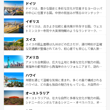
せる。地方によって風土や気候が異なるスペインはその個
ドイツ
で、幅広い魅力が詰まっている。華麗な宮殿、歴史的な大
性で訪れる人を魅了する。 なお、新着のスペイン情報は
コ
聖堂、美しいビーチ、そして豊かな自然が、訪れる者を心
ドイツは、豊かな歴史と多彩な文化が交差するヨーロッパ
ンテンツ一覧
を参照してほしい。
から魅了する。また、フランスは美食の国としても知ら
の中心に位置する国。中世の街並みが残るロマンチック街
れ、フランス料理はユネスコ無形文化遺産にも登録されて
道から、未来を先取りするようなモダンな都市まで多様な
イギリス
いる。シャンパンの発祥地であるランス、プロヴァンスの
顔を持つこの国は、どこを歩いても飽きることがない。ベ
香り高いラベンダー畑など、多彩な楽しみ方が可能だ。さ
ルリンの文化的活気、バイエルン州のアルプスの絶景、そ
イギリスは、古きよき伝統と最先端が共存する国。ウェス
らに、パリ以外の地域にも魅力が溢れており、どの街角に
してライン川沿いのワイン畑といった風景は必見。ビール
トミンスター寺院や大英博物館のようなランドマーク、歴
も豊かな歴史と文化が息づいている。パリ以外の個性あふ
とソーセージを味わいながら地元の人と過ごす楽しい時間
史ある大学都市、美しい丘陵地帯や牧歌的な風景など、エ
れる地方に足を運ぶとそれぞれで全く異なる文化を体験で
スイス
は、お酒好きな人にはぜひ体験してほしい。 なお、新着の
リアごとに異なる魅力がある。また、優雅なアフタヌーン
きるだろう。 なお、新着のフランス情報は
コンテンツ一覧
ドイツ情報は
コンテンツ一覧
を参照してほしい。
ティー、ビール好きにはたまらない英国パブ、サッカー観
スイスの国土面積は九州ほどの広さだが、運行時刻が正確
を参照してほしい。
戦など、本場だからこそできる体験も豊富。イギリスを旅
な交通網が整備されており、初心者でも安心して個人旅行
して楽しみつくそう。 なお、新着のイギリス情報は
コンテ
を楽しめる。日本同様に時刻表どおりの旅が可能だ。中世
アメリカ
ンツ一覧
を参照してほしい。
の建物がそのまま残る町や、スイスならではのユニークな
博物館もあり、アルプス観光だけでなく町歩きも満喫する
アメリカ合衆国は、広大な土地と多様な文化が魅力の国。
ことができる。国民の所得が高いため物価も高いが、旅行
東海岸の都市部から西海岸のカリフォルニアまで、訪れる
者向けの交通パス提供のサービスもあり、うまく活用すれ
場所ごとに異なる風景と体験が待っている。ニューヨーク
ハワイ
ば市内交通費無料で観光を楽しむこともできる。 なお、新
のような巨大都市は、観光、ショッピング、エンターテイ
着のスイス情報は
コンテンツ一覧
を参照してほしい。
ンメントが詰まった刺激的なスポットだ。一方、アメリカ
年間を通じて温暖な気候に恵まれ、多くの島で構成される
西部には大自然が広がり、グランドキャニオンやイエロー
ハワイは、どの島も独自の魅力をもっている。大自然の神
ストーン国立公園といった絶景が堪能できる。さらに、南
秘を感じたいなら、火山が生み出した壮大な景観を誇るハ
オーストラリア
部のニューオーリンズでは、音楽と美食が融合した独特の
ワイ島は見逃せない。また、定番の観光地といえばオアフ
文化が魅力。旅行者はアメリカの各地域で異なる魅力を楽
島だが、静かな自然を求めるならマウイ島やカウアイ島が
オーストラリアは、壮大な自然と多様な文化が魅力の国。
しみながら、その多様性と豊かな歴史を感じることができ
おすすめ。エメラルドグリーンに輝く海をはじめ、豊かな
シドニーのシンボルであるシドニー・オペラハウス、オー
るだろう。車でのロードトリップや列車の旅も、アメリカ
文化や歴史が息づいている。「アロハスピリット」と呼ば
ストラリア東海岸北部に広がる大サンゴ礁地帯グレートバ