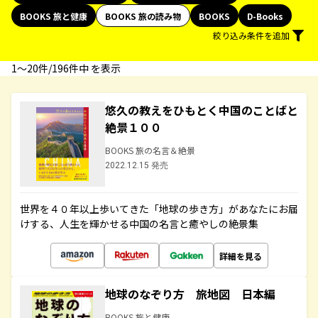
BOOKS 旅と健康
BOOKS 旅の読み物
BOOKS
D-Books
絞り込み条件を追加
1〜20件/196件中 を表示
悠久の教えをひもとく中国のことばと
絶景１００
BOOKS 旅の名言＆絶景
2022.12.15 発売
世界を４０年以上歩いてきた「地球の歩き方」があなたにお届
けする、人生を輝かせる中国の名言と癒やしの絶景集
詳細を見る
地球のなぞり方 旅地図 日本編
BOOKS 旅と健康