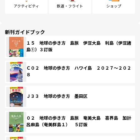
アクティビティ
鉄道・フライト
ショップ
新刊ガイドブック
１５ 地球の歩き方 島旅 伊豆大島 利島（伊豆諸
島①）３訂版
Ｃ０２ 地球の歩き方 ハワイ島 ２０２７～２０２
８
Ｊ３３ 地球の歩き方 墨田区
０２ 地球の歩き方 島旅 奄美大島 喜界島 加計
呂麻島（奄美群島１） ５訂版