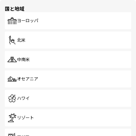
の多様性あふれるカラフルな町は、どこを歩いても新しい
国と地域
発見がある。さらに、治安のよさや充実した公共交通機関
も、旅行者にとっては魅力的なポイント。グルメも豊富
で、ホーカーズは地元の風情を楽しめる外せないスポット
ヨーロッパ
だ。訪れる人を飽きさせないシンガポールで、多様な魅力
を体感しよう。 なお、新着のシンガポール情報は
コンテン
ツ一覧
を参照してほしい。
北米
中南米
オセアニア
ハワイ
リゾート