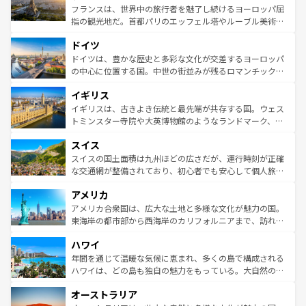
しい。
る。首都マドリードの洗練された雰囲気や、バルセロナの
フランスは、世界中の旅行者を魅了し続けるヨーロッパ屈
アートに溢れた街角から、地方では古代ローマ遺跡や中世
指の観光地だ。首都パリのエッフェル塔やルーブル美術館
の城塞都市、穏やかなビーチリゾートまで多彩な表情を見
といった象徴的なスポットから、田舎町の古風な美しさま
せる。地方によって風土や気候が異なるスペインはその個
ドイツ
で、幅広い魅力が詰まっている。華麗な宮殿、歴史的な大
性で訪れる人を魅了する。 なお、新着のスペイン情報は
コ
聖堂、美しいビーチ、そして豊かな自然が、訪れる者を心
ドイツは、豊かな歴史と多彩な文化が交差するヨーロッパ
ンテンツ一覧
を参照してほしい。
から魅了する。また、フランスは美食の国としても知ら
の中心に位置する国。中世の街並みが残るロマンチック街
れ、フランス料理はユネスコ無形文化遺産にも登録されて
道から、未来を先取りするようなモダンな都市まで多様な
イギリス
いる。シャンパンの発祥地であるランス、プロヴァンスの
顔を持つこの国は、どこを歩いても飽きることがない。ベ
香り高いラベンダー畑など、多彩な楽しみ方が可能だ。さ
ルリンの文化的活気、バイエルン州のアルプスの絶景、そ
イギリスは、古きよき伝統と最先端が共存する国。ウェス
らに、パリ以外の地域にも魅力が溢れており、どの街角に
してライン川沿いのワイン畑といった風景は必見。ビール
トミンスター寺院や大英博物館のようなランドマーク、歴
も豊かな歴史と文化が息づいている。パリ以外の個性あふ
とソーセージを味わいながら地元の人と過ごす楽しい時間
史ある大学都市、美しい丘陵地帯や牧歌的な風景など、エ
れる地方に足を運ぶとそれぞれで全く異なる文化を体験で
スイス
は、お酒好きな人にはぜひ体験してほしい。 なお、新着の
リアごとに異なる魅力がある。また、優雅なアフタヌーン
きるだろう。 なお、新着のフランス情報は
コンテンツ一覧
ドイツ情報は
コンテンツ一覧
を参照してほしい。
ティー、ビール好きにはたまらない英国パブ、サッカー観
スイスの国土面積は九州ほどの広さだが、運行時刻が正確
を参照してほしい。
戦など、本場だからこそできる体験も豊富。イギリスを旅
な交通網が整備されており、初心者でも安心して個人旅行
して楽しみつくそう。 なお、新着のイギリス情報は
コンテ
を楽しめる。日本同様に時刻表どおりの旅が可能だ。中世
アメリカ
ンツ一覧
を参照してほしい。
の建物がそのまま残る町や、スイスならではのユニークな
博物館もあり、アルプス観光だけでなく町歩きも満喫する
アメリカ合衆国は、広大な土地と多様な文化が魅力の国。
ことができる。国民の所得が高いため物価も高いが、旅行
東海岸の都市部から西海岸のカリフォルニアまで、訪れる
者向けの交通パス提供のサービスもあり、うまく活用すれ
場所ごとに異なる風景と体験が待っている。ニューヨーク
ハワイ
ば市内交通費無料で観光を楽しむこともできる。 なお、新
のような巨大都市は、観光、ショッピング、エンターテイ
着のスイス情報は
コンテンツ一覧
を参照してほしい。
ンメントが詰まった刺激的なスポットだ。一方、アメリカ
年間を通じて温暖な気候に恵まれ、多くの島で構成される
西部には大自然が広がり、グランドキャニオンやイエロー
ハワイは、どの島も独自の魅力をもっている。大自然の神
ストーン国立公園といった絶景が堪能できる。さらに、南
秘を感じたいなら、火山が生み出した壮大な景観を誇るハ
オーストラリア
部のニューオーリンズでは、音楽と美食が融合した独特の
ワイ島は見逃せない。また、定番の観光地といえばオアフ