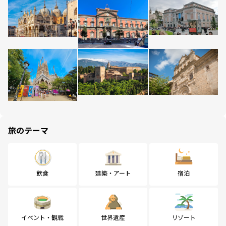
旅のテーマ
飲食
建築・アート
宿泊
イベント・観戦
世界遺産
リゾート