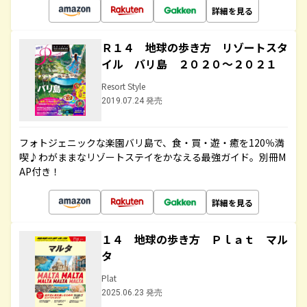
詳細を見る
Ｒ１４ 地球の歩き方 リゾートスタ
イル バリ島 ２０２０～２０２１
Resort Style
2019.07.24 発売
フォトジェニックな楽園バリ島で、食・買・遊・癒を120％満
喫♪わがままなリゾートステイをかなえる最強ガイド。別冊M
AP付き！
詳細を見る
１４ 地球の歩き方 Ｐｌａｔ マル
タ
Plat
2025.06.23 発売