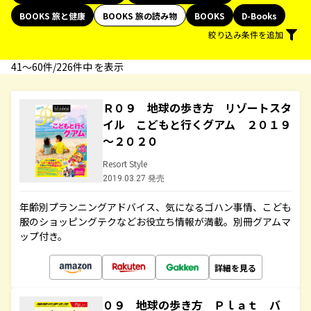
BOOKS 旅と健康
BOOKS 旅の読み物
BOOKS
D-Books
絞り込み条件を追加
41〜60件/226件中 を表示
Ｒ０９ 地球の歩き方 リゾートスタ
イル こどもと行くグアム ２０１９
～２０２０
Resort Style
2019.03.27 発売
年齢別プランニングアドバイス、気になるゴハン事情、こども
服のショッピングテクなどお役立ち情報が満載。別冊グアムマ
ップ付き。
詳細を見る
０９ 地球の歩き方 Ｐｌａｔ バ