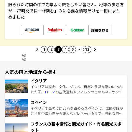
限られた時間の中で効率よく旅をしたい皆さん、地球の歩き方
が「72時間で目一杯楽む」のに必要な情報だけを一冊にまと
めました
詳細を見る
…
1
2
3
4
5
12
AD
AD
人気の国と地域から探す
イタリア
イタリアは歴史、文化、グルメ、自然と多彩な魅力にあふ
れた国。
ローマ
の古代遺跡やフィレンツェのルネッサンス
美術、ヴェネツィアの運河など、歴史あるスポットはもち
スペイン
ろん、トスカーナの美しい田園風景やアマルフィ海岸の絶
景など、自然景観も見逃せない。観光の合間には、本場の
イベリア半島のほぼ80％を占めるスペインは、太陽が降り
ピザやパスタなど、絶品のイタリア料理を堪能することも
注ぐ地中海沿岸から雄大なピレネー山脈まで、多彩な自然
できる。朝目覚めてから夜眠るまで、すべての瞬間を楽し
と文化が詰まったヨーロッパ屈指の旅行先だ。多様な地域
フランスの基本情報と観光ガイド・有名観光スポ
ませてくれるイタリアで、忘れられない旅をしてみよう！
文化が根付くこの国では、情熱的なフラメンコ、熱気あふ
なお、新着のイタリア情報は
コンテンツ一覧
を参照してほ
れる闘牛、そして美味しいタパスが生活の一部となってい
ット