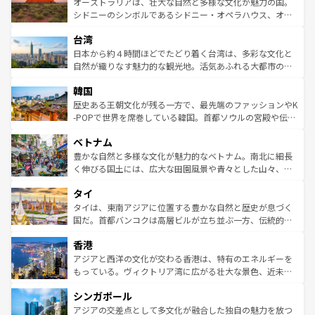
文化が魅力。旅行者はアメリカの各地域で異なる魅力を楽
島だが、静かな自然を求めるならマウイ島やカウアイ島が
オーストラリアは、壮大な自然と多様な文化が魅力の国。
しみながら、その多様性と豊かな歴史を感じることができ
おすすめ。エメラルドグリーンに輝く海をはじめ、豊かな
シドニーのシンボルであるシドニー・オペラハウス、オー
るだろう。車でのロードトリップや列車の旅も、アメリカ
文化や歴史が息づいている。「アロハスピリット」と呼ば
ストラリア東海岸北部に広がる大サンゴ礁地帯グレートバ
ならではの贅沢な旅のスタイルだ。 なお、新着のアメリカ
台湾
れるおもてなしの心で訪れる人々を迎えてくれるハワイの
リアリーフや大陸中央部にそびえるウルル（エアーズロッ
情報は
コンテンツ一覧
を参照してほしい。
人々、おいしいローカルフードやハワイアンミュージッ
ク）、タスマニアの美しい原生林やケアンズの熱帯雨林な
日本から約４時間ほどでたどり着く台湾は、多彩な文化と
ク、伝統的なフラダンスなど、すべてがハワイの魅力を彩
ど、見どころがたくさん。また、カフェやワイン、オージ
自然が織りなす魅力的な観光地。活気あふれる大都市の台
っている。訪れるたびに新しい発見と感動が待っているハ
ービーフなどの食文化も豊かで、美味しいものであふれて
北やノスタルジックな町並みが人気な九份（ジォウフェ
ワイを、存分に味わってほしい。 なお、新着のハワイ情報
韓国
いる。アクティビティも充実しており、サーフィンやダイ
ン）、静ひつな山岳地帯である台湾東部など、都市の喧騒
は
コンテンツ一覧
を参照してほしい。
ビング、ハイキングなど、アウトドア好きにはたまらな
と山間の静けさが共存しており、訪れる人に新しい発見と
歴史ある王朝文化が残る一方で、最先端のファッションやK
い。オーストラリアの多彩な魅力を存分に味わいつくそ
驚きをもたらしてくれる。また、奥深い台湾の食文化も魅
-POPで世界を席巻している韓国。首都ソウルの宮殿や伝統
う。 なお、新着のオーストラリア情報は
コンテンツ一覧
を
力で、夜市などの屋台グルメから高級料理、ヘルシーで美
家屋が並ぶエリアでは韓国の歴史と文化に浸ることがで
参照してほしい。
ベトナム
容にもいいと評判のスイーツなど、バラエティ豊かな料理
き、地方に足を延ばせば四季折々の自然美を楽しむことが
が味わえる。 なお、新着の台湾情報は
コンテンツ一覧
を参
できる。そして、キムチや焼肉、絶品のストリートフード
豊かな自然と多様な文化が魅力的なベトナム。南北に細長
照してほしい。
まで、さまざまな韓国料理が待っている。夜には、韓国な
く伸びる国土には、広大な田園風景や青々とした山々、世
らではのナイトライフも堪能できる。あたたかいホスピタ
界遺産に登録された壮大な自然景観が点在し、都市部では
タイ
リティに包まれながら、韓国の多彩な魅力を心ゆくまで味
急速な発展と共に伝統が息づく。ハノイの古い町並みやホ
わってみてほしい。 なお、新着の韓国情報は
コンテンツ一
ーチミン市のフランス統治時代の建物も、独特の雰囲気を
タイは、東南アジアに位置する豊かな自然と歴史が息づく
覧
を参照してほしい。
醸し出している。また、バラエティの豊かさとおいしさで
国だ。首都バンコクは高層ビルが立ち並ぶ一方、伝統的な
世界中の食通を魅了してやまないベトナム料理も魅力のひ
寺院や市場がいたるところに点在し、古きよき文化と現代
香港
とつ。フォーやバインミー、ベトナムコーヒーなどは、ぜ
の活気が交差している。北部ではチェンマイなどの山岳地
ひ現地で味わいたい。どの地域を訪れてもあたたかい人々
帯で自然と触れ合い、南部ではプーケットやクラビの美し
アジアと西洋の文化が交わる香港は、特有のエネルギーを
が旅行者を迎えてくれるので、きっと忘れられない旅にな
いビーチでリゾート気分を楽しむことができる。タイ料理
もっている。ヴィクトリア湾に広がる壮大な景色、近未来
るはずだ。 なお、新着のベトナム情報は
コンテンツ一覧
を
は世界的に有名で、屋台から高級レストランまで味覚を刺
的なアートスポット、そして歴史と現代が融合した町並
参照してほしい。
シンガポール
激する。気候は一年中温暖で、どの季節にも異なる楽しみ
み、どこを訪れても感動するはず。観光スポットが密集し
が待っている。親しみやすいタイの人々、仏教を中心とし
ており、効率よく見どころを回れるのも魅力。息をのむよ
アジアの交差点として多文化が融合した独自の魅力を放つ