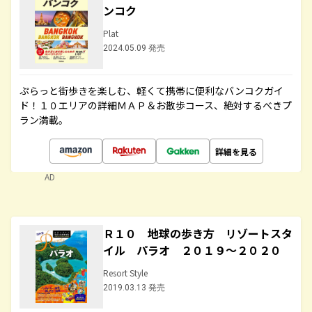
ンコク
Plat
2024.05.09 発売
ぷらっと街歩きを楽しむ、軽くて携帯に便利なバンコクガイ
ド！１０エリアの詳細ＭＡＰ＆お散歩コース、絶対するべきプ
ラン満載。
詳細を見る
AD
Ｒ１０ 地球の歩き方 リゾートスタ
イル パラオ ２０１９～２０２０
Resort Style
2019.03.13 発売