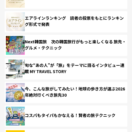
エアラインランキング 読者の投票をもとにランキン
グ形式で発表
Next韓国旅 次の韓国旅行がもっと楽しくなる 旅先・
グルメ・テクニック
旬な“あの人”が「旅」をテーマに語るインタビュー連
載 MY TRAVEL STORY
今、こんな旅がしてみたい！地球の歩き方が選ぶ2026
年絶対行くべき旅先30
コスパもタイパもかなえる！賢者の旅テクニック