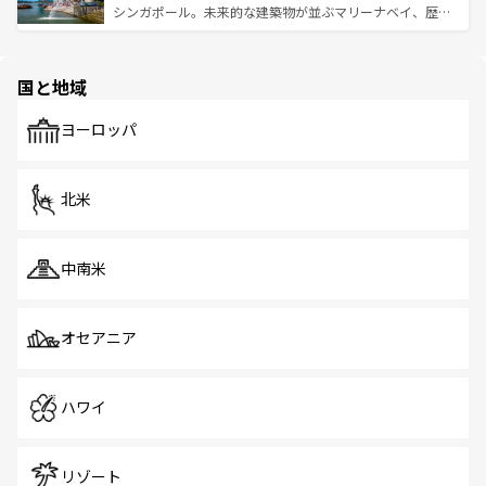
た文化、そして多様な観光資源が、訪れる旅人を魅了し続
うな絶景から文化的な体験まで、香港を存分に楽しみ尽く
シンガポール。未来的な建築物が並ぶマリーナベイ、歴史
ける。 なお、新着のタイ情報は
コンテンツ一覧
を参照して
そう。 なお、新着の香港情報は
コンテンツ一覧
を参照して
と伝統を感じられるエスニックタウン、多数の緑豊かな公
ほしい。
ほしい。
園や自然保護区など、自然が調和した近代的な景観と文化
の多様性あふれるカラフルな町は、どこを歩いても新しい
国と地域
発見がある。さらに、治安のよさや充実した公共交通機関
も、旅行者にとっては魅力的なポイント。グルメも豊富
で、ホーカーズは地元の風情を楽しめる外せないスポット
ヨーロッパ
だ。訪れる人を飽きさせないシンガポールで、多様な魅力
を体感しよう。 なお、新着のシンガポール情報は
コンテン
ツ一覧
を参照してほしい。
北米
中南米
オセアニア
ハワイ
リゾート