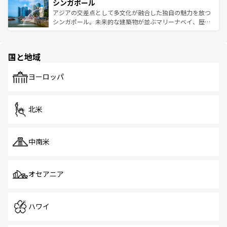
参照してほしい。
シンガポール
激する。気候は一年中温暖で、どの季節にも異なる楽しみ
み、どこを訪れても感動するはず。観光スポットが密集し
が待っている。親しみやすいタイの人々、仏教を中心とし
ており、効率よく見どころを回れるのも魅力。息をのむよ
アジアの交差点として多文化が融合した独自の魅力を放つ
た文化、そして多様な観光資源が、訪れる旅人を魅了し続
うな絶景から文化的な体験まで、香港を存分に楽しみ尽く
シンガポール。未来的な建築物が並ぶマリーナベイ、歴史
ける。 なお、新着のタイ情報は
コンテンツ一覧
を参照して
そう。 なお、新着の香港情報は
コンテンツ一覧
を参照して
と伝統を感じられるエスニックタウン、多数の緑豊かな公
ほしい。
ほしい。
園や自然保護区など、自然が調和した近代的な景観と文化
の多様性あふれるカラフルな町は、どこを歩いても新しい
国と地域
発見がある。さらに、治安のよさや充実した公共交通機関
も、旅行者にとっては魅力的なポイント。グルメも豊富
で、ホーカーズは地元の風情を楽しめる外せないスポット
ヨーロッパ
だ。訪れる人を飽きさせないシンガポールで、多様な魅力
を体感しよう。 なお、新着のシンガポール情報は
コンテン
ツ一覧
を参照してほしい。
北米
中南米
オセアニア
ハワイ