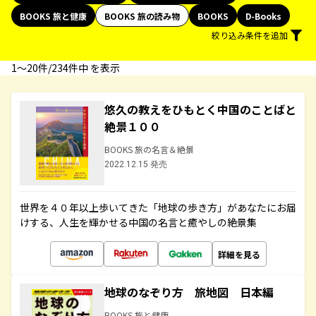
BOOKS 旅と健康
BOOKS 旅の読み物
BOOKS
D-Books
絞り込み条件を追加
1〜20件/234件中 を表示
悠久の教えをひもとく中国のことばと
絶景１００
BOOKS 旅の名言＆絶景
2022.12.15 発売
世界を４０年以上歩いてきた「地球の歩き方」があなたにお届
けする、人生を輝かせる中国の名言と癒やしの絶景集
詳細を見る
地球のなぞり方 旅地図 日本編
BOOKS 旅と健康