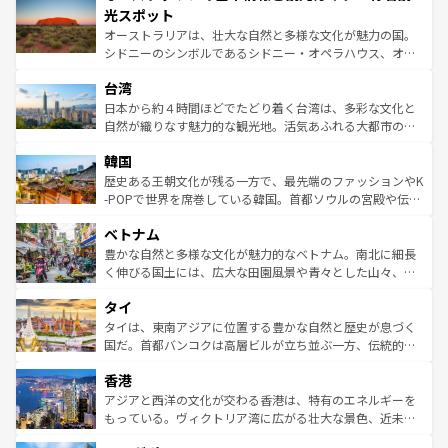
文化が魅力。旅行者はアメリカの各地域で異なる魅力を楽
島だが、静かな自然を求めるならマウイ島やカウアイ島が
光スポット
しみながら、その多様性と豊かな歴史を感じることができ
おすすめ。エメラルドグリーンに輝く海をはじめ、豊かな
オーストラリアは、壮大な自然と多様な文化が魅力の国。
るだろう。車でのロードトリップや列車の旅も、アメリカ
文化や歴史が息づいている。「アロハスピリット」と呼ば
シドニーのシンボルであるシドニー・オペラハウス、オー
ならではの贅沢な旅のスタイルだ。 なお、新着のアメリカ
れるおもてなしの心で訪れる人々を迎えてくれるハワイの
ストラリア東海岸北部に広がる大サンゴ礁地帯グレートバ
情報は
コンテンツ一覧
を参照してほしい。
人々、おいしいローカルフードやハワイアンミュージッ
台湾
リアリーフや大陸中央部にそびえるウルル（エアーズロッ
ク、伝統的なフラダンスなど、すべてがハワイの魅力を彩
ク）、タスマニアの美しい原生林やケアンズの熱帯雨林な
日本から約４時間ほどでたどり着く台湾は、多彩な文化と
っている。訪れるたびに新しい発見と感動が待っているハ
ど、見どころがたくさん。また、カフェやワイン、オージ
自然が織りなす魅力的な観光地。活気あふれる大都市の台
ワイを、存分に味わってほしい。 なお、新着のハワイ情報
ービーフなどの食文化も豊かで、美味しいものであふれて
北やノスタルジックな町並みが人気な九份（ジォウフェ
は
コンテンツ一覧
を参照してほしい。
韓国
いる。アクティビティも充実しており、サーフィンやダイ
ン）、静ひつな山岳地帯である台湾東部など、都市の喧騒
ビング、ハイキングなど、アウトドア好きにはたまらな
と山間の静けさが共存しており、訪れる人に新しい発見と
歴史ある王朝文化が残る一方で、最先端のファッションやK
い。オーストラリアの多彩な魅力を存分に味わいつくそ
驚きをもたらしてくれる。また、奥深い台湾の食文化も魅
-POPで世界を席巻している韓国。首都ソウルの宮殿や伝統
う。 なお、新着のオーストラリア情報は
コンテンツ一覧
を
力で、夜市などの屋台グルメから高級料理、ヘルシーで美
家屋が並ぶエリアでは韓国の歴史と文化に浸ることがで
参照してほしい。
ベトナム
容にもいいと評判のスイーツなど、バラエティ豊かな料理
き、地方に足を延ばせば四季折々の自然美を楽しむことが
が味わえる。 なお、新着の台湾情報は
コンテンツ一覧
を参
できる。そして、キムチや焼肉、絶品のストリートフード
豊かな自然と多様な文化が魅力的なベトナム。南北に細長
照してほしい。
まで、さまざまな韓国料理が待っている。夜には、韓国な
く伸びる国土には、広大な田園風景や青々とした山々、世
らではのナイトライフも堪能できる。あたたかいホスピタ
界遺産に登録された壮大な自然景観が点在し、都市部では
タイ
リティに包まれながら、韓国の多彩な魅力を心ゆくまで味
急速な発展と共に伝統が息づく。ハノイの古い町並みやホ
わってみてほしい。 なお、新着の韓国情報は
コンテンツ一
ーチミン市のフランス統治時代の建物も、独特の雰囲気を
タイは、東南アジアに位置する豊かな自然と歴史が息づく
覧
を参照してほしい。
醸し出している。また、バラエティの豊かさとおいしさで
国だ。首都バンコクは高層ビルが立ち並ぶ一方、伝統的な
世界中の食通を魅了してやまないベトナム料理も魅力のひ
寺院や市場がいたるところに点在し、古きよき文化と現代
香港
とつ。フォーやバインミー、ベトナムコーヒーなどは、ぜ
の活気が交差している。北部ではチェンマイなどの山岳地
ひ現地で味わいたい。どの地域を訪れてもあたたかい人々
帯で自然と触れ合い、南部ではプーケットやクラビの美し
アジアと西洋の文化が交わる香港は、特有のエネルギーを
が旅行者を迎えてくれるので、きっと忘れられない旅にな
いビーチでリゾート気分を楽しむことができる。タイ料理
もっている。ヴィクトリア湾に広がる壮大な景色、近未来
るはずだ。 なお、新着のベトナム情報は
コンテンツ一覧
を
は世界的に有名で、屋台から高級レストランまで味覚を刺
的なアートスポット、そして歴史と現代が融合した町並