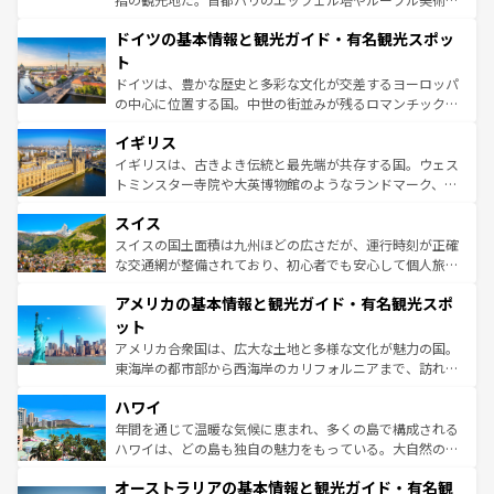
の城塞都市、穏やかなビーチリゾートまで多彩な表情を見
といった象徴的なスポットから、田舎町の古風な美しさま
せる。地方によって風土や気候が異なるスペインはその個
ドイツの基本情報と観光ガイド・有名観光スポッ
で、幅広い魅力が詰まっている。華麗な宮殿、歴史的な大
性で訪れる人を魅了する。 なお、新着のスペイン情報は
コ
聖堂、美しいビーチ、そして豊かな自然が、訪れる者を心
ト
ンテンツ一覧
を参照してほしい。
から魅了する。また、フランスは美食の国としても知ら
ドイツは、豊かな歴史と多彩な文化が交差するヨーロッパ
れ、フランス料理はユネスコ無形文化遺産にも登録されて
の中心に位置する国。中世の街並みが残るロマンチック街
いる。シャンパンの発祥地であるランス、プロヴァンスの
道から、未来を先取りするようなモダンな都市まで多様な
香り高いラベンダー畑など、多彩な楽しみ方が可能だ。さ
イギリス
顔を持つこの国は、どこを歩いても飽きることがない。ベ
らに、パリ以外の地域にも魅力が溢れており、どの街角に
ルリンの文化的活気、バイエルン州のアルプスの絶景、そ
イギリスは、古きよき伝統と最先端が共存する国。ウェス
も豊かな歴史と文化が息づいている。パリ以外の個性あふ
してライン川沿いのワイン畑といった風景は必見。ビール
トミンスター寺院や大英博物館のようなランドマーク、歴
れる地方に足を運ぶとそれぞれで全く異なる文化を体験で
とソーセージを味わいながら地元の人と過ごす楽しい時間
史ある大学都市、美しい丘陵地帯や牧歌的な風景など、エ
きるだろう。 なお、新着のフランス情報は
コンテンツ一覧
スイス
は、お酒好きな人にはぜひ体験してほしい。 なお、新着の
リアごとに異なる魅力がある。また、優雅なアフタヌーン
を参照してほしい。
ドイツ情報は
コンテンツ一覧
を参照してほしい。
ティー、ビール好きにはたまらない英国パブ、サッカー観
スイスの国土面積は九州ほどの広さだが、運行時刻が正確
戦など、本場だからこそできる体験も豊富。イギリスを旅
な交通網が整備されており、初心者でも安心して個人旅行
して楽しみつくそう。 なお、新着のイギリス情報は
コンテ
を楽しめる。日本同様に時刻表どおりの旅が可能だ。中世
アメリカの基本情報と観光ガイド・有名観光スポ
ンツ一覧
を参照してほしい。
の建物がそのまま残る町や、スイスならではのユニークな
博物館もあり、アルプス観光だけでなく町歩きも満喫する
ット
ことができる。国民の所得が高いため物価も高いが、旅行
アメリカ合衆国は、広大な土地と多様な文化が魅力の国。
者向けの交通パス提供のサービスもあり、うまく活用すれ
東海岸の都市部から西海岸のカリフォルニアまで、訪れる
ば市内交通費無料で観光を楽しむこともできる。 なお、新
場所ごとに異なる風景と体験が待っている。ニューヨーク
着のスイス情報は
コンテンツ一覧
を参照してほしい。
ハワイ
のような巨大都市は、観光、ショッピング、エンターテイ
ンメントが詰まった刺激的なスポットだ。一方、アメリカ
年間を通じて温暖な気候に恵まれ、多くの島で構成される
西部には大自然が広がり、グランドキャニオンやイエロー
ハワイは、どの島も独自の魅力をもっている。大自然の神
ストーン国立公園といった絶景が堪能できる。さらに、南
秘を感じたいなら、火山が生み出した壮大な景観を誇るハ
オーストラリアの基本情報と観光ガイド・有名観
部のニューオーリンズでは、音楽と美食が融合した独特の
ワイ島は見逃せない。また、定番の観光地といえばオアフ