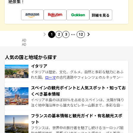
絶景集！
詳細を見る
…
1
2
3
12
AD
AD
人気の国と地域から探す
イタリア
イタリアは歴史、文化、グルメ、自然と多彩な魅力にあふ
れた国。
ローマ
の古代遺跡やフィレンツェのルネッサンス
美術、ヴェネツィアの運河など、歴史あるスポットはもち
スペインの観光ポイントと人気スポット・知ってお
ろん、トスカーナの美しい田園風景やアマルフィ海岸の絶
景など、自然景観も見逃せない。観光の合間には、本場の
くべき基本情報
ピザやパスタなど、絶品のイタリア料理を堪能することも
イベリア半島のほぼ80％を占めるスペインは、太陽が降り
できる。朝目覚めてから夜眠るまで、すべての瞬間を楽し
注ぐ地中海沿岸から雄大なピレネー山脈まで、多彩な自然
ませてくれるイタリアで、忘れられない旅をしてみよう！
と文化が詰まったヨーロッパ屈指の旅行先だ。多様な地域
なお、新着のイタリア情報は
コンテンツ一覧
を参照してほ
フランスの基本情報と観光ガイド・有名観光スポ
文化が根付くこの国では、情熱的なフラメンコ、熱気あふ
しい。
れる闘牛、そして美味しいタパスが生活の一部となってい
ット
る。首都マドリードの洗練された雰囲気や、バルセロナの
フランスは、世界中の旅行者を魅了し続けるヨーロッパ屈
アートに溢れた街角から、地方では古代ローマ遺跡や中世
指の観光地だ。首都パリのエッフェル塔やルーブル美術館