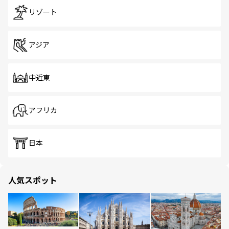
リゾート
アジア
中近東
アフリカ
日本
人気スポット