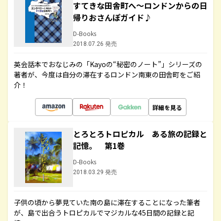
すてきな田舎町へ～ロンドンからの日
帰りおさんぽガイド♪
D-Books
2018.07.26 発売
英会話本でおなじみの「Kayoの“秘密のノート”」シリーズの
著者が、今度は自分の滞在するロンドン南東の田舎町をご紹
介！
詳細を見る
とろとろトロピカル ある旅の記録と
記憶。 第1巻
D-Books
2018.03.29 発売
子供の頃から夢見ていた南の島に滞在することになった筆者
が、島で出合うトロピカルでマジカルな45日間の記録と記