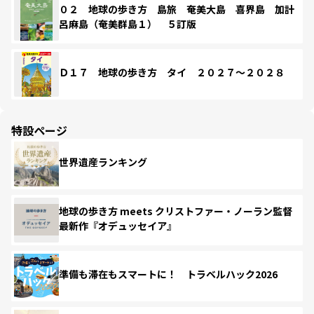
０２ 地球の歩き方 島旅 奄美大島 喜界島 加計
呂麻島（奄美群島１） ５訂版
Ｄ１７ 地球の歩き方 タイ ２０２７～２０２８
特設ページ
世界遺産ランキング
地球の歩き方 meets クリストファー・ノーラン監督
最新作『オデュッセイア』
準備も滞在もスマートに！ トラベルハック2026