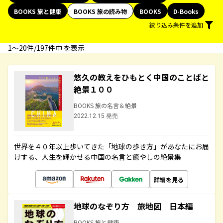
BOOKS 旅と健康
BOOKS 旅の読み物
BOOKS
D-Books
絞り込み条件を追加
1〜20件/197件中 を表示
悠久の教えをひもとく中国のことばと
絶景１００
BOOKS 旅の名言＆絶景
2022.12.15 発売
世界を４０年以上歩いてきた「地球の歩き方」があなたにお届
けする、人生を輝かせる中国の名言と癒やしの絶景集
詳細を見る
地球のなぞり方 旅地図 日本編
BOOKS 旅と健康