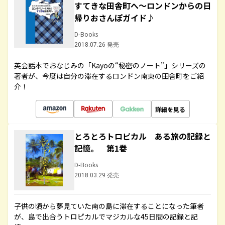
すてきな田舎町へ～ロンドンからの日
帰りおさんぽガイド♪
D-Books
2018.07.26 発売
英会話本でおなじみの「Kayoの“秘密のノート”」シリーズの
著者が、今度は自分の滞在するロンドン南東の田舎町をご紹
介！
詳細を見る
とろとろトロピカル ある旅の記録と
記憶。 第1巻
D-Books
2018.03.29 発売
子供の頃から夢見ていた南の島に滞在することになった筆者
が、島で出合うトロピカルでマジカルな45日間の記録と記