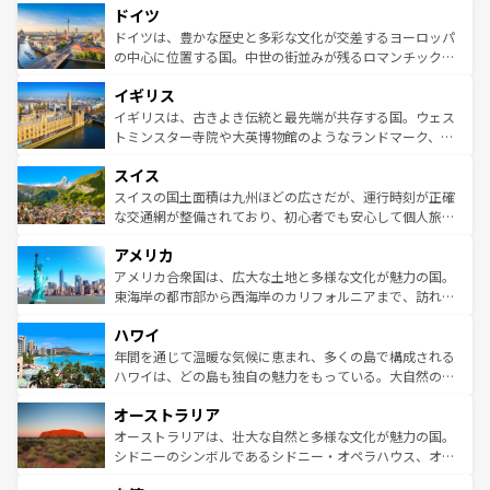
せる。地方によって風土や気候が異なるスペインはその個
ドイツ
で、幅広い魅力が詰まっている。華麗な宮殿、歴史的な大
性で訪れる人を魅了する。 なお、新着のスペイン情報は
コ
聖堂、美しいビーチ、そして豊かな自然が、訪れる者を心
ドイツは、豊かな歴史と多彩な文化が交差するヨーロッパ
ンテンツ一覧
を参照してほしい。
から魅了する。また、フランスは美食の国としても知ら
の中心に位置する国。中世の街並みが残るロマンチック街
れ、フランス料理はユネスコ無形文化遺産にも登録されて
道から、未来を先取りするようなモダンな都市まで多様な
イギリス
いる。シャンパンの発祥地であるランス、プロヴァンスの
顔を持つこの国は、どこを歩いても飽きることがない。ベ
香り高いラベンダー畑など、多彩な楽しみ方が可能だ。さ
ルリンの文化的活気、バイエルン州のアルプスの絶景、そ
イギリスは、古きよき伝統と最先端が共存する国。ウェス
らに、パリ以外の地域にも魅力が溢れており、どの街角に
してライン川沿いのワイン畑といった風景は必見。ビール
トミンスター寺院や大英博物館のようなランドマーク、歴
も豊かな歴史と文化が息づいている。パリ以外の個性あふ
とソーセージを味わいながら地元の人と過ごす楽しい時間
史ある大学都市、美しい丘陵地帯や牧歌的な風景など、エ
れる地方に足を運ぶとそれぞれで全く異なる文化を体験で
スイス
は、お酒好きな人にはぜひ体験してほしい。 なお、新着の
リアごとに異なる魅力がある。また、優雅なアフタヌーン
きるだろう。 なお、新着のフランス情報は
コンテンツ一覧
ドイツ情報は
コンテンツ一覧
を参照してほしい。
ティー、ビール好きにはたまらない英国パブ、サッカー観
スイスの国土面積は九州ほどの広さだが、運行時刻が正確
を参照してほしい。
戦など、本場だからこそできる体験も豊富。イギリスを旅
な交通網が整備されており、初心者でも安心して個人旅行
して楽しみつくそう。 なお、新着のイギリス情報は
コンテ
を楽しめる。日本同様に時刻表どおりの旅が可能だ。中世
アメリカ
ンツ一覧
を参照してほしい。
の建物がそのまま残る町や、スイスならではのユニークな
博物館もあり、アルプス観光だけでなく町歩きも満喫する
アメリカ合衆国は、広大な土地と多様な文化が魅力の国。
ことができる。国民の所得が高いため物価も高いが、旅行
東海岸の都市部から西海岸のカリフォルニアまで、訪れる
者向けの交通パス提供のサービスもあり、うまく活用すれ
場所ごとに異なる風景と体験が待っている。ニューヨーク
ハワイ
ば市内交通費無料で観光を楽しむこともできる。 なお、新
のような巨大都市は、観光、ショッピング、エンターテイ
着のスイス情報は
コンテンツ一覧
を参照してほしい。
ンメントが詰まった刺激的なスポットだ。一方、アメリカ
年間を通じて温暖な気候に恵まれ、多くの島で構成される
西部には大自然が広がり、グランドキャニオンやイエロー
ハワイは、どの島も独自の魅力をもっている。大自然の神
ストーン国立公園といった絶景が堪能できる。さらに、南
秘を感じたいなら、火山が生み出した壮大な景観を誇るハ
オーストラリア
部のニューオーリンズでは、音楽と美食が融合した独特の
ワイ島は見逃せない。また、定番の観光地といえばオアフ
文化が魅力。旅行者はアメリカの各地域で異なる魅力を楽
島だが、静かな自然を求めるならマウイ島やカウアイ島が
オーストラリアは、壮大な自然と多様な文化が魅力の国。
しみながら、その多様性と豊かな歴史を感じることができ
おすすめ。エメラルドグリーンに輝く海をはじめ、豊かな
シドニーのシンボルであるシドニー・オペラハウス、オー
るだろう。車でのロードトリップや列車の旅も、アメリカ
文化や歴史が息づいている。「アロハスピリット」と呼ば
ストラリア東海岸北部に広がる大サンゴ礁地帯グレートバ