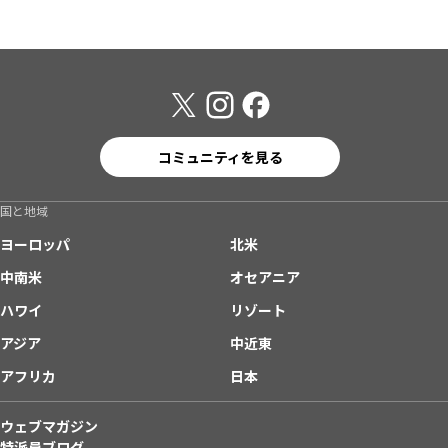
コミュニティを見る
国と地域
ヨーロッパ
北米
中南米
オセアニア
ハワイ
リゾート
アジア
中近東
アフリカ
日本
ウェブマガジン
特派員ブログ