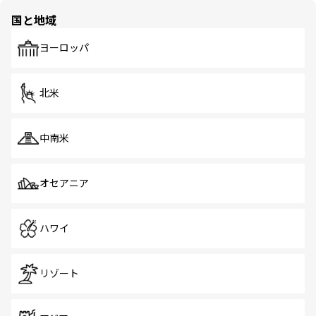
の多様性あふれるカラフルな町は、どこを歩いても新しい
国と地域
発見がある。さらに、治安のよさや充実した公共交通機関
も、旅行者にとっては魅力的なポイント。グルメも豊富
で、ホーカーズは地元の風情を楽しめる外せないスポット
ヨーロッパ
だ。訪れる人を飽きさせないシンガポールで、多様な魅力
を体感しよう。 なお、新着のシンガポール情報は
コンテン
ツ一覧
を参照してほしい。
北米
中南米
オセアニア
ハワイ
リゾート