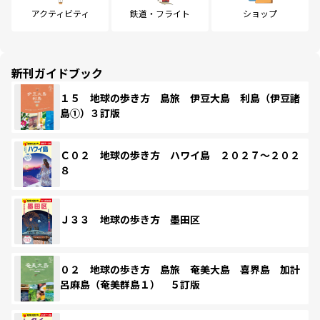
アクティビティ
鉄道・フライト
ショップ
新刊ガイドブック
１５ 地球の歩き方 島旅 伊豆大島 利島（伊豆諸
島①）３訂版
Ｃ０２ 地球の歩き方 ハワイ島 ２０２７～２０２
８
Ｊ３３ 地球の歩き方 墨田区
０２ 地球の歩き方 島旅 奄美大島 喜界島 加計
呂麻島（奄美群島１） ５訂版