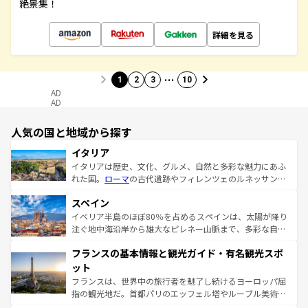
絶景集！
詳細を見る
…
1
2
3
10
AD
AD
人気の国と地域から探す
イタリア
イタリアは歴史、文化、グルメ、自然と多彩な魅力にあふ
れた国。
ローマ
の古代遺跡やフィレンツェのルネッサンス
美術、ヴェネツィアの運河など、歴史あるスポットはもち
スペイン
ろん、トスカーナの美しい田園風景やアマルフィ海岸の絶
景など、自然景観も見逃せない。観光の合間には、本場の
イベリア半島のほぼ80％を占めるスペインは、太陽が降り
ピザやパスタなど、絶品のイタリア料理を堪能することも
注ぐ地中海沿岸から雄大なピレネー山脈まで、多彩な自然
できる。朝目覚めてから夜眠るまで、すべての瞬間を楽し
と文化が詰まったヨーロッパ屈指の旅行先だ。多様な地域
フランスの基本情報と観光ガイド・有名観光スポ
ませてくれるイタリアで、忘れられない旅をしてみよう！
文化が根付くこの国では、情熱的なフラメンコ、熱気あふ
なお、新着のイタリア情報は
コンテンツ一覧
を参照してほ
れる闘牛、そして美味しいタパスが生活の一部となってい
ット
しい。
る。首都マドリードの洗練された雰囲気や、バルセロナの
フランスは、世界中の旅行者を魅了し続けるヨーロッパ屈
アートに溢れた街角から、地方では古代ローマ遺跡や中世
指の観光地だ。首都パリのエッフェル塔やルーブル美術館
の城塞都市、穏やかなビーチリゾートまで多彩な表情を見
といった象徴的なスポットから、田舎町の古風な美しさま