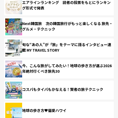
エアラインランキング 読者の投票をもとにランキン
グ形式で発表
Next韓国旅 次の韓国旅行がもっと楽しくなる 旅先・
グルメ・テクニック
旬な“あの人”が「旅」をテーマに語るインタビュー連
載 MY TRAVEL STORY
今、こんな旅がしてみたい！地球の歩き方が選ぶ2026
年絶対行くべき旅先30
コスパもタイパもかなえる！賢者の旅テクニック
地球の歩き方♥偏愛ハワイ