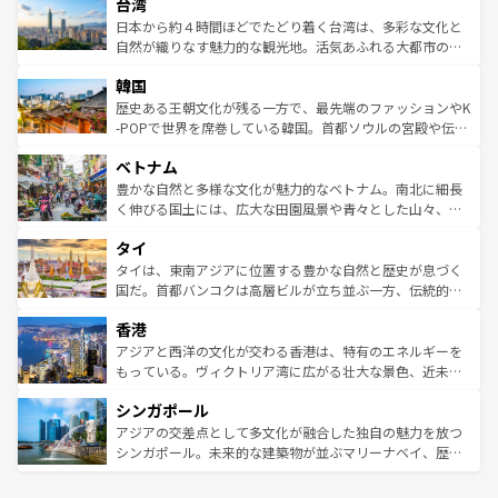
ならではの贅沢な旅のスタイルだ。 なお、新着のアメリカ
台湾
れるおもてなしの心で訪れる人々を迎えてくれるハワイの
リアリーフや大陸中央部にそびえるウルル（エアーズロッ
情報は
コンテンツ一覧
を参照してほしい。
人々、おいしいローカルフードやハワイアンミュージッ
ク）、タスマニアの美しい原生林やケアンズの熱帯雨林な
日本から約４時間ほどでたどり着く台湾は、多彩な文化と
ク、伝統的なフラダンスなど、すべてがハワイの魅力を彩
ど、見どころがたくさん。また、カフェやワイン、オージ
自然が織りなす魅力的な観光地。活気あふれる大都市の台
っている。訪れるたびに新しい発見と感動が待っているハ
ービーフなどの食文化も豊かで、美味しいものであふれて
北やノスタルジックな町並みが人気な九份（ジォウフェ
ワイを、存分に味わってほしい。 なお、新着のハワイ情報
韓国
いる。アクティビティも充実しており、サーフィンやダイ
ン）、静ひつな山岳地帯である台湾東部など、都市の喧騒
は
コンテンツ一覧
を参照してほしい。
ビング、ハイキングなど、アウトドア好きにはたまらな
と山間の静けさが共存しており、訪れる人に新しい発見と
歴史ある王朝文化が残る一方で、最先端のファッションやK
い。オーストラリアの多彩な魅力を存分に味わいつくそ
驚きをもたらしてくれる。また、奥深い台湾の食文化も魅
-POPで世界を席巻している韓国。首都ソウルの宮殿や伝統
う。 なお、新着のオーストラリア情報は
コンテンツ一覧
を
力で、夜市などの屋台グルメから高級料理、ヘルシーで美
家屋が並ぶエリアでは韓国の歴史と文化に浸ることがで
参照してほしい。
ベトナム
容にもいいと評判のスイーツなど、バラエティ豊かな料理
き、地方に足を延ばせば四季折々の自然美を楽しむことが
が味わえる。 なお、新着の台湾情報は
コンテンツ一覧
を参
できる。そして、キムチや焼肉、絶品のストリートフード
豊かな自然と多様な文化が魅力的なベトナム。南北に細長
照してほしい。
まで、さまざまな韓国料理が待っている。夜には、韓国な
く伸びる国土には、広大な田園風景や青々とした山々、世
らではのナイトライフも堪能できる。あたたかいホスピタ
界遺産に登録された壮大な自然景観が点在し、都市部では
タイ
リティに包まれながら、韓国の多彩な魅力を心ゆくまで味
急速な発展と共に伝統が息づく。ハノイの古い町並みやホ
わってみてほしい。 なお、新着の韓国情報は
コンテンツ一
ーチミン市のフランス統治時代の建物も、独特の雰囲気を
タイは、東南アジアに位置する豊かな自然と歴史が息づく
覧
を参照してほしい。
醸し出している。また、バラエティの豊かさとおいしさで
国だ。首都バンコクは高層ビルが立ち並ぶ一方、伝統的な
世界中の食通を魅了してやまないベトナム料理も魅力のひ
寺院や市場がいたるところに点在し、古きよき文化と現代
香港
とつ。フォーやバインミー、ベトナムコーヒーなどは、ぜ
の活気が交差している。北部ではチェンマイなどの山岳地
ひ現地で味わいたい。どの地域を訪れてもあたたかい人々
帯で自然と触れ合い、南部ではプーケットやクラビの美し
アジアと西洋の文化が交わる香港は、特有のエネルギーを
が旅行者を迎えてくれるので、きっと忘れられない旅にな
いビーチでリゾート気分を楽しむことができる。タイ料理
もっている。ヴィクトリア湾に広がる壮大な景色、近未来
るはずだ。 なお、新着のベトナム情報は
コンテンツ一覧
を
は世界的に有名で、屋台から高級レストランまで味覚を刺
的なアートスポット、そして歴史と現代が融合した町並
参照してほしい。
シンガポール
激する。気候は一年中温暖で、どの季節にも異なる楽しみ
み、どこを訪れても感動するはず。観光スポットが密集し
が待っている。親しみやすいタイの人々、仏教を中心とし
ており、効率よく見どころを回れるのも魅力。息をのむよ
アジアの交差点として多文化が融合した独自の魅力を放つ
た文化、そして多様な観光資源が、訪れる旅人を魅了し続
うな絶景から文化的な体験まで、香港を存分に楽しみ尽く
シンガポール。未来的な建築物が並ぶマリーナベイ、歴史
ける。 なお、新着のタイ情報は
コンテンツ一覧
を参照して
そう。 なお、新着の香港情報は
コンテンツ一覧
を参照して
と伝統を感じられるエスニックタウン、多数の緑豊かな公
ほしい。
ほしい。
園や自然保護区など、自然が調和した近代的な景観と文化