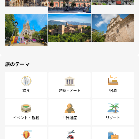
旅のテーマ
飲食
建築・アート
宿泊
イベント・観戦
世界遺産
リゾート