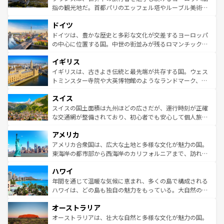
アートに溢れた街角から、地方では古代ローマ遺跡や中世
指の観光地だ。首都パリのエッフェル塔やルーブル美術館
の城塞都市、穏やかなビーチリゾートまで多彩な表情を見
といった象徴的なスポットから、田舎町の古風な美しさま
せる。地方によって風土や気候が異なるスペインはその個
ドイツ
で、幅広い魅力が詰まっている。華麗な宮殿、歴史的な大
性で訪れる人を魅了する。 なお、新着のスペイン情報は
コ
聖堂、美しいビーチ、そして豊かな自然が、訪れる者を心
ドイツは、豊かな歴史と多彩な文化が交差するヨーロッパ
ンテンツ一覧
を参照してほしい。
から魅了する。また、フランスは美食の国としても知ら
の中心に位置する国。中世の街並みが残るロマンチック街
れ、フランス料理はユネスコ無形文化遺産にも登録されて
道から、未来を先取りするようなモダンな都市まで多様な
イギリス
いる。シャンパンの発祥地であるランス、プロヴァンスの
顔を持つこの国は、どこを歩いても飽きることがない。ベ
香り高いラベンダー畑など、多彩な楽しみ方が可能だ。さ
ルリンの文化的活気、バイエルン州のアルプスの絶景、そ
イギリスは、古きよき伝統と最先端が共存する国。ウェス
らに、パリ以外の地域にも魅力が溢れており、どの街角に
してライン川沿いのワイン畑といった風景は必見。ビール
トミンスター寺院や大英博物館のようなランドマーク、歴
も豊かな歴史と文化が息づいている。パリ以外の個性あふ
とソーセージを味わいながら地元の人と過ごす楽しい時間
史ある大学都市、美しい丘陵地帯や牧歌的な風景など、エ
れる地方に足を運ぶとそれぞれで全く異なる文化を体験で
スイス
は、お酒好きな人にはぜひ体験してほしい。 なお、新着の
リアごとに異なる魅力がある。また、優雅なアフタヌーン
きるだろう。 なお、新着のフランス情報は
コンテンツ一覧
ドイツ情報は
コンテンツ一覧
を参照してほしい。
ティー、ビール好きにはたまらない英国パブ、サッカー観
スイスの国土面積は九州ほどの広さだが、運行時刻が正確
を参照してほしい。
戦など、本場だからこそできる体験も豊富。イギリスを旅
な交通網が整備されており、初心者でも安心して個人旅行
して楽しみつくそう。 なお、新着のイギリス情報は
コンテ
を楽しめる。日本同様に時刻表どおりの旅が可能だ。中世
アメリカ
ンツ一覧
を参照してほしい。
の建物がそのまま残る町や、スイスならではのユニークな
博物館もあり、アルプス観光だけでなく町歩きも満喫する
アメリカ合衆国は、広大な土地と多様な文化が魅力の国。
ことができる。国民の所得が高いため物価も高いが、旅行
東海岸の都市部から西海岸のカリフォルニアまで、訪れる
者向けの交通パス提供のサービスもあり、うまく活用すれ
場所ごとに異なる風景と体験が待っている。ニューヨーク
ハワイ
ば市内交通費無料で観光を楽しむこともできる。 なお、新
のような巨大都市は、観光、ショッピング、エンターテイ
着のスイス情報は
コンテンツ一覧
を参照してほしい。
ンメントが詰まった刺激的なスポットだ。一方、アメリカ
年間を通じて温暖な気候に恵まれ、多くの島で構成される
西部には大自然が広がり、グランドキャニオンやイエロー
ハワイは、どの島も独自の魅力をもっている。大自然の神
ストーン国立公園といった絶景が堪能できる。さらに、南
秘を感じたいなら、火山が生み出した壮大な景観を誇るハ
オーストラリア
部のニューオーリンズでは、音楽と美食が融合した独特の
ワイ島は見逃せない。また、定番の観光地といえばオアフ
文化が魅力。旅行者はアメリカの各地域で異なる魅力を楽
島だが、静かな自然を求めるならマウイ島やカウアイ島が
オーストラリアは、壮大な自然と多様な文化が魅力の国。