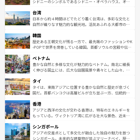
しみながら、その多様性と豊かな歴史を感じることができ
おすすめ。エメラルドグリーンに輝く海をはじめ、豊かな
シドニーのシンボルであるシドニー・オペラハウス、オー
るだろう。車でのロードトリップや列車の旅も、アメリカ
文化や歴史が息づいている。「アロハスピリット」と呼ば
ストラリア東海岸北部に広がる大サンゴ礁地帯グレートバ
ならではの贅沢な旅のスタイルだ。 なお、新着のアメリカ
台湾
れるおもてなしの心で訪れる人々を迎えてくれるハワイの
リアリーフや大陸中央部にそびえるウルル（エアーズロッ
情報は
コンテンツ一覧
を参照してほしい。
人々、おいしいローカルフードやハワイアンミュージッ
ク）、タスマニアの美しい原生林やケアンズの熱帯雨林な
日本から約４時間ほどでたどり着く台湾は、多彩な文化と
ク、伝統的なフラダンスなど、すべてがハワイの魅力を彩
ど、見どころがたくさん。また、カフェやワイン、オージ
自然が織りなす魅力的な観光地。活気あふれる大都市の台
っている。訪れるたびに新しい発見と感動が待っているハ
ービーフなどの食文化も豊かで、美味しいものであふれて
北やノスタルジックな町並みが人気な九份（ジォウフェ
ワイを、存分に味わってほしい。 なお、新着のハワイ情報
韓国
いる。アクティビティも充実しており、サーフィンやダイ
ン）、静ひつな山岳地帯である台湾東部など、都市の喧騒
は
コンテンツ一覧
を参照してほしい。
ビング、ハイキングなど、アウトドア好きにはたまらな
と山間の静けさが共存しており、訪れる人に新しい発見と
歴史ある王朝文化が残る一方で、最先端のファッションやK
い。オーストラリアの多彩な魅力を存分に味わいつくそ
驚きをもたらしてくれる。また、奥深い台湾の食文化も魅
-POPで世界を席巻している韓国。首都ソウルの宮殿や伝統
う。 なお、新着のオーストラリア情報は
コンテンツ一覧
を
力で、夜市などの屋台グルメから高級料理、ヘルシーで美
家屋が並ぶエリアでは韓国の歴史と文化に浸ることがで
参照してほしい。
ベトナム
容にもいいと評判のスイーツなど、バラエティ豊かな料理
き、地方に足を延ばせば四季折々の自然美を楽しむことが
が味わえる。 なお、新着の台湾情報は
コンテンツ一覧
を参
できる。そして、キムチや焼肉、絶品のストリートフード
豊かな自然と多様な文化が魅力的なベトナム。南北に細長
照してほしい。
まで、さまざまな韓国料理が待っている。夜には、韓国な
く伸びる国土には、広大な田園風景や青々とした山々、世
らではのナイトライフも堪能できる。あたたかいホスピタ
界遺産に登録された壮大な自然景観が点在し、都市部では
タイ
リティに包まれながら、韓国の多彩な魅力を心ゆくまで味
急速な発展と共に伝統が息づく。ハノイの古い町並みやホ
わってみてほしい。 なお、新着の韓国情報は
コンテンツ一
ーチミン市のフランス統治時代の建物も、独特の雰囲気を
タイは、東南アジアに位置する豊かな自然と歴史が息づく
覧
を参照してほしい。
醸し出している。また、バラエティの豊かさとおいしさで
国だ。首都バンコクは高層ビルが立ち並ぶ一方、伝統的な
世界中の食通を魅了してやまないベトナム料理も魅力のひ
寺院や市場がいたるところに点在し、古きよき文化と現代
香港
とつ。フォーやバインミー、ベトナムコーヒーなどは、ぜ
の活気が交差している。北部ではチェンマイなどの山岳地
ひ現地で味わいたい。どの地域を訪れてもあたたかい人々
帯で自然と触れ合い、南部ではプーケットやクラビの美し
アジアと西洋の文化が交わる香港は、特有のエネルギーを
が旅行者を迎えてくれるので、きっと忘れられない旅にな
いビーチでリゾート気分を楽しむことができる。タイ料理
もっている。ヴィクトリア湾に広がる壮大な景色、近未来
るはずだ。 なお、新着のベトナム情報は
コンテンツ一覧
を
は世界的に有名で、屋台から高級レストランまで味覚を刺
的なアートスポット、そして歴史と現代が融合した町並
参照してほしい。
シンガポール
激する。気候は一年中温暖で、どの季節にも異なる楽しみ
み、どこを訪れても感動するはず。観光スポットが密集し
が待っている。親しみやすいタイの人々、仏教を中心とし
ており、効率よく見どころを回れるのも魅力。息をのむよ
アジアの交差点として多文化が融合した独自の魅力を放つ
た文化、そして多様な観光資源が、訪れる旅人を魅了し続
うな絶景から文化的な体験まで、香港を存分に楽しみ尽く
シンガポール。未来的な建築物が並ぶマリーナベイ、歴史