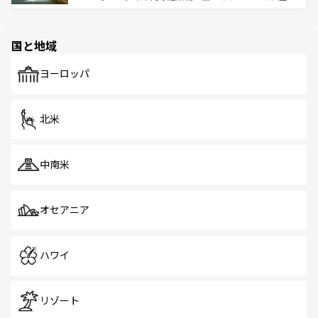
ける。 なお、新着のタイ情報は
コンテンツ一覧
を参照して
そう。 なお、新着の香港情報は
コンテンツ一覧
を参照して
と伝統を感じられるエスニックタウン、多数の緑豊かな公
ほしい。
ほしい。
園や自然保護区など、自然が調和した近代的な景観と文化
の多様性あふれるカラフルな町は、どこを歩いても新しい
国と地域
発見がある。さらに、治安のよさや充実した公共交通機関
も、旅行者にとっては魅力的なポイント。グルメも豊富
で、ホーカーズは地元の風情を楽しめる外せないスポット
ヨーロッパ
だ。訪れる人を飽きさせないシンガポールで、多様な魅力
を体感しよう。 なお、新着のシンガポール情報は
コンテン
ツ一覧
を参照してほしい。
北米
中南米
オセアニア
ハワイ
リゾート