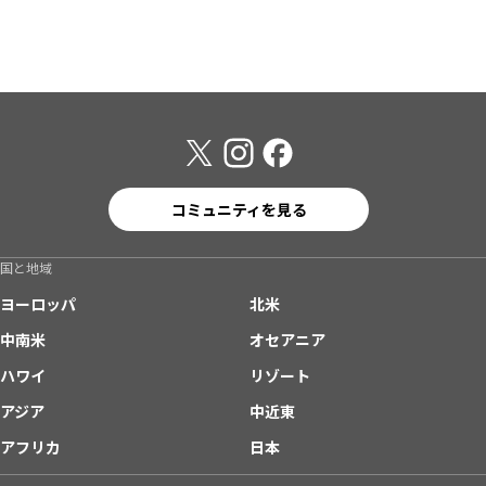
コミュニティを見る
国と地域
ヨーロッパ
北米
中南米
オセアニア
ハワイ
リゾート
アジア
中近東
アフリカ
日本