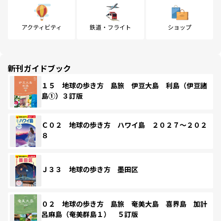
アクティビティ
鉄道・フライト
ショップ
新刊ガイドブック
１５ 地球の歩き方 島旅 伊豆大島 利島（伊豆諸
島①）３訂版
Ｃ０２ 地球の歩き方 ハワイ島 ２０２７～２０２
８
Ｊ３３ 地球の歩き方 墨田区
０２ 地球の歩き方 島旅 奄美大島 喜界島 加計
呂麻島（奄美群島１） ５訂版