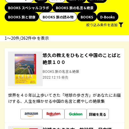
BOOKS スペシャルコラボ
BOOKS 旅の名言＆絶景
BOOKS 旅と健康
BOOKS 旅の読み物
BOOKS
D-Books
絞り込み条件を追加
1〜20件/262件中 を表示
悠久の教えをひもとく中国のことばと
絶景１００
BOOKS 旅の名言＆絶景
2022.12.15 発売
世界を４０年以上歩いてきた「地球の歩き方」があなたにお届
けする、人生を輝かせる中国の名言と癒やしの絶景集
詳細を見る