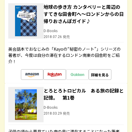
地球の歩き方 カンタベリーと周辺の
すてきな田舎町へ～ロンドンからの日
帰りおさんぽガイド♪
D-Books
2018.07.26 発売
英会話本でおなじみの「Kayoの“秘密のノート”」シリーズの
著者が、今度は自分の滞在するロンドン南東の田舎町をご紹
介！
詳細を見る
とろとろトロピカル ある旅の記録と
記憶。 第1巻
D-Books
2018.03.29 発売
子供の頃から夢見ていた南の島に滞在することになった筆者