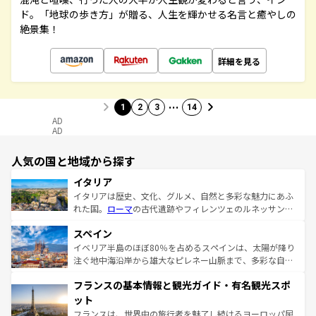
ド。「地球の歩き方」が贈る、人生を輝かせる名言と癒やしの
絶景集！
詳細を見る
…
1
2
3
14
AD
AD
人気の国と地域から探す
イタリア
イタリアは歴史、文化、グルメ、自然と多彩な魅力にあふ
れた国。
ローマ
の古代遺跡やフィレンツェのルネッサンス
美術、ヴェネツィアの運河など、歴史あるスポットはもち
スペイン
ろん、トスカーナの美しい田園風景やアマルフィ海岸の絶
景など、自然景観も見逃せない。観光の合間には、本場の
イベリア半島のほぼ80％を占めるスペインは、太陽が降り
ピザやパスタなど、絶品のイタリア料理を堪能することも
注ぐ地中海沿岸から雄大なピレネー山脈まで、多彩な自然
できる。朝目覚めてから夜眠るまで、すべての瞬間を楽し
と文化が詰まったヨーロッパ屈指の旅行先だ。多様な地域
フランスの基本情報と観光ガイド・有名観光スポ
ませてくれるイタリアで、忘れられない旅をしてみよう！
文化が根付くこの国では、情熱的なフラメンコ、熱気あふ
なお、新着のイタリア情報は
コンテンツ一覧
を参照してほ
れる闘牛、そして美味しいタパスが生活の一部となってい
ット
しい。
る。首都マドリードの洗練された雰囲気や、バルセロナの
フランスは、世界中の旅行者を魅了し続けるヨーロッパ屈