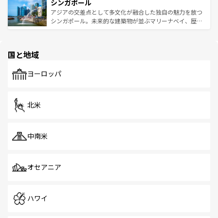
参照してほしい。
シンガポール
激する。気候は一年中温暖で、どの季節にも異なる楽しみ
み、どこを訪れても感動するはず。観光スポットが密集し
が待っている。親しみやすいタイの人々、仏教を中心とし
ており、効率よく見どころを回れるのも魅力。息をのむよ
アジアの交差点として多文化が融合した独自の魅力を放つ
た文化、そして多様な観光資源が、訪れる旅人を魅了し続
うな絶景から文化的な体験まで、香港を存分に楽しみ尽く
シンガポール。未来的な建築物が並ぶマリーナベイ、歴史
ける。 なお、新着のタイ情報は
コンテンツ一覧
を参照して
そう。 なお、新着の香港情報は
コンテンツ一覧
を参照して
と伝統を感じられるエスニックタウン、多数の緑豊かな公
ほしい。
ほしい。
園や自然保護区など、自然が調和した近代的な景観と文化
の多様性あふれるカラフルな町は、どこを歩いても新しい
国と地域
発見がある。さらに、治安のよさや充実した公共交通機関
も、旅行者にとっては魅力的なポイント。グルメも豊富
で、ホーカーズは地元の風情を楽しめる外せないスポット
ヨーロッパ
だ。訪れる人を飽きさせないシンガポールで、多様な魅力
を体感しよう。 なお、新着のシンガポール情報は
コンテン
ツ一覧
を参照してほしい。
北米
中南米
オセアニア
ハワイ