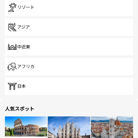
リゾート
アジア
中近東
アフリカ
日本
人気スポット