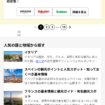
絶景集！
詳細を見る
…
1
2
3
10
AD
AD
人気の国と地域から探す
イタリア
イタリアは歴史、文化、グルメ、自然と多彩な魅力にあふ
れた国。
ローマ
の古代遺跡やフィレンツェのルネッサンス
美術、ヴェネツィアの運河など、歴史あるスポットはもち
スペインの観光ポイントと人気スポット・知ってお
ろん、トスカーナの美しい田園風景やアマルフィ海岸の絶
景など、自然景観も見逃せない。観光の合間には、本場の
くべき基本情報
ピザやパスタなど、絶品のイタリア料理を堪能することも
イベリア半島のほぼ80％を占めるスペインは、太陽が降り
できる。朝目覚めてから夜眠るまで、すべての瞬間を楽し
注ぐ地中海沿岸から雄大なピレネー山脈まで、多彩な自然
ませてくれるイタリアで、忘れられない旅をしてみよう！
と文化が詰まったヨーロッパ屈指の旅行先だ。多様な地域
なお、新着のイタリア情報は
コンテンツ一覧
を参照してほ
フランスの基本情報と観光ガイド・有名観光スポ
文化が根付くこの国では、情熱的なフラメンコ、熱気あふ
しい。
れる闘牛、そして美味しいタパスが生活の一部となってい
ット
る。首都マドリードの洗練された雰囲気や、バルセロナの
フランスは、世界中の旅行者を魅了し続けるヨーロッパ屈
アートに溢れた街角から、地方では古代ローマ遺跡や中世
指の観光地だ。首都パリのエッフェル塔やルーブル美術館