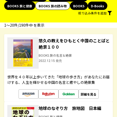
BOOKS 旅と健康
BOOKS 旅の読み物
BOOKS
D-Books
絞り込み条件を追加
1〜20件/190件中 を表示
悠久の教えをひもとく中国のことばと
絶景１００
BOOKS 旅の名言＆絶景
2022.12.15 発売
世界を４０年以上歩いてきた「地球の歩き方」があなたにお届
けする、人生を輝かせる中国の名言と癒やしの絶景集
詳細を見る
地球のなぞり方 旅地図 日本編
BOOKS 旅と健康