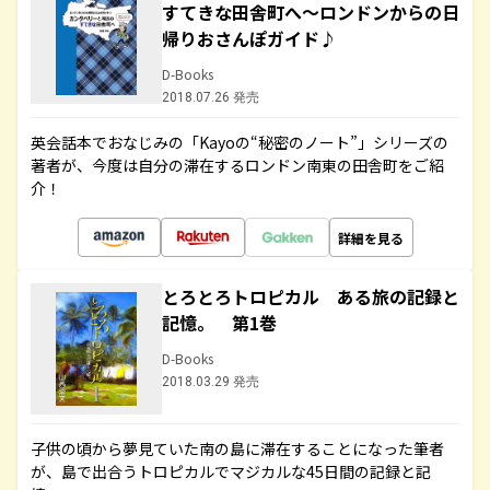
すてきな田舎町へ～ロンドンからの日
帰りおさんぽガイド♪
D-Books
2018.07.26 発売
英会話本でおなじみの「Kayoの“秘密のノート”」シリーズの
著者が、今度は自分の滞在するロンドン南東の田舎町をご紹
介！
詳細を見る
とろとろトロピカル ある旅の記録と
記憶。 第1巻
D-Books
2018.03.29 発売
子供の頃から夢見ていた南の島に滞在することになった筆者
が、島で出合うトロピカルでマジカルな45日間の記録と記