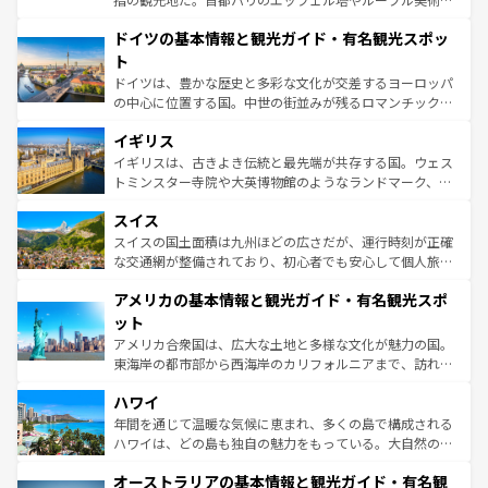
の城塞都市、穏やかなビーチリゾートまで多彩な表情を見
といった象徴的なスポットから、田舎町の古風な美しさま
せる。地方によって風土や気候が異なるスペインはその個
ドイツの基本情報と観光ガイド・有名観光スポッ
で、幅広い魅力が詰まっている。華麗な宮殿、歴史的な大
性で訪れる人を魅了する。 なお、新着のスペイン情報は
コ
聖堂、美しいビーチ、そして豊かな自然が、訪れる者を心
ト
ンテンツ一覧
を参照してほしい。
から魅了する。また、フランスは美食の国としても知ら
ドイツは、豊かな歴史と多彩な文化が交差するヨーロッパ
れ、フランス料理はユネスコ無形文化遺産にも登録されて
の中心に位置する国。中世の街並みが残るロマンチック街
いる。シャンパンの発祥地であるランス、プロヴァンスの
道から、未来を先取りするようなモダンな都市まで多様な
香り高いラベンダー畑など、多彩な楽しみ方が可能だ。さ
イギリス
顔を持つこの国は、どこを歩いても飽きることがない。ベ
らに、パリ以外の地域にも魅力が溢れており、どの街角に
ルリンの文化的活気、バイエルン州のアルプスの絶景、そ
イギリスは、古きよき伝統と最先端が共存する国。ウェス
も豊かな歴史と文化が息づいている。パリ以外の個性あふ
してライン川沿いのワイン畑といった風景は必見。ビール
トミンスター寺院や大英博物館のようなランドマーク、歴
れる地方に足を運ぶとそれぞれで全く異なる文化を体験で
とソーセージを味わいながら地元の人と過ごす楽しい時間
史ある大学都市、美しい丘陵地帯や牧歌的な風景など、エ
きるだろう。 なお、新着のフランス情報は
コンテンツ一覧
スイス
は、お酒好きな人にはぜひ体験してほしい。 なお、新着の
リアごとに異なる魅力がある。また、優雅なアフタヌーン
を参照してほしい。
ドイツ情報は
コンテンツ一覧
を参照してほしい。
ティー、ビール好きにはたまらない英国パブ、サッカー観
スイスの国土面積は九州ほどの広さだが、運行時刻が正確
戦など、本場だからこそできる体験も豊富。イギリスを旅
な交通網が整備されており、初心者でも安心して個人旅行
して楽しみつくそう。 なお、新着のイギリス情報は
コンテ
を楽しめる。日本同様に時刻表どおりの旅が可能だ。中世
アメリカの基本情報と観光ガイド・有名観光スポ
ンツ一覧
を参照してほしい。
の建物がそのまま残る町や、スイスならではのユニークな
博物館もあり、アルプス観光だけでなく町歩きも満喫する
ット
ことができる。国民の所得が高いため物価も高いが、旅行
アメリカ合衆国は、広大な土地と多様な文化が魅力の国。
者向けの交通パス提供のサービスもあり、うまく活用すれ
東海岸の都市部から西海岸のカリフォルニアまで、訪れる
ば市内交通費無料で観光を楽しむこともできる。 なお、新
場所ごとに異なる風景と体験が待っている。ニューヨーク
着のスイス情報は
コンテンツ一覧
を参照してほしい。
ハワイ
のような巨大都市は、観光、ショッピング、エンターテイ
ンメントが詰まった刺激的なスポットだ。一方、アメリカ
年間を通じて温暖な気候に恵まれ、多くの島で構成される
西部には大自然が広がり、グランドキャニオンやイエロー
ハワイは、どの島も独自の魅力をもっている。大自然の神
ストーン国立公園といった絶景が堪能できる。さらに、南
秘を感じたいなら、火山が生み出した壮大な景観を誇るハ
オーストラリアの基本情報と観光ガイド・有名観
部のニューオーリンズでは、音楽と美食が融合した独特の
ワイ島は見逃せない。また、定番の観光地といえばオアフ