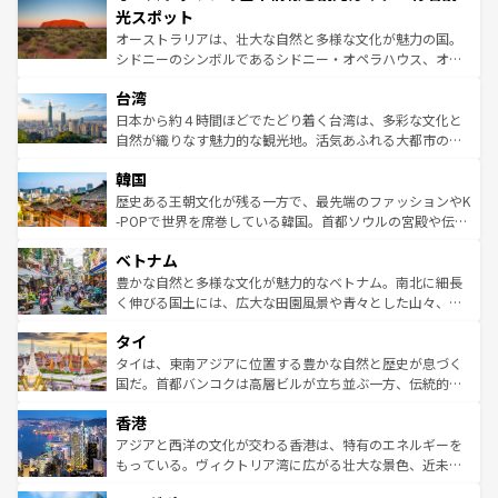
文化が魅力。旅行者はアメリカの各地域で異なる魅力を楽
島だが、静かな自然を求めるならマウイ島やカウアイ島が
光スポット
しみながら、その多様性と豊かな歴史を感じることができ
おすすめ。エメラルドグリーンに輝く海をはじめ、豊かな
オーストラリアは、壮大な自然と多様な文化が魅力の国。
るだろう。車でのロードトリップや列車の旅も、アメリカ
文化や歴史が息づいている。「アロハスピリット」と呼ば
シドニーのシンボルであるシドニー・オペラハウス、オー
ならではの贅沢な旅のスタイルだ。 なお、新着のアメリカ
れるおもてなしの心で訪れる人々を迎えてくれるハワイの
ストラリア東海岸北部に広がる大サンゴ礁地帯グレートバ
情報は
コンテンツ一覧
を参照してほしい。
人々、おいしいローカルフードやハワイアンミュージッ
台湾
リアリーフや大陸中央部にそびえるウルル（エアーズロッ
ク、伝統的なフラダンスなど、すべてがハワイの魅力を彩
ク）、タスマニアの美しい原生林やケアンズの熱帯雨林な
日本から約４時間ほどでたどり着く台湾は、多彩な文化と
っている。訪れるたびに新しい発見と感動が待っているハ
ど、見どころがたくさん。また、カフェやワイン、オージ
自然が織りなす魅力的な観光地。活気あふれる大都市の台
ワイを、存分に味わってほしい。 なお、新着のハワイ情報
ービーフなどの食文化も豊かで、美味しいものであふれて
北やノスタルジックな町並みが人気な九份（ジォウフェ
は
コンテンツ一覧
を参照してほしい。
韓国
いる。アクティビティも充実しており、サーフィンやダイ
ン）、静ひつな山岳地帯である台湾東部など、都市の喧騒
ビング、ハイキングなど、アウトドア好きにはたまらな
と山間の静けさが共存しており、訪れる人に新しい発見と
歴史ある王朝文化が残る一方で、最先端のファッションやK
い。オーストラリアの多彩な魅力を存分に味わいつくそ
驚きをもたらしてくれる。また、奥深い台湾の食文化も魅
-POPで世界を席巻している韓国。首都ソウルの宮殿や伝統
う。 なお、新着のオーストラリア情報は
コンテンツ一覧
を
力で、夜市などの屋台グルメから高級料理、ヘルシーで美
家屋が並ぶエリアでは韓国の歴史と文化に浸ることがで
参照してほしい。
ベトナム
容にもいいと評判のスイーツなど、バラエティ豊かな料理
き、地方に足を延ばせば四季折々の自然美を楽しむことが
が味わえる。 なお、新着の台湾情報は
コンテンツ一覧
を参
できる。そして、キムチや焼肉、絶品のストリートフード
豊かな自然と多様な文化が魅力的なベトナム。南北に細長
照してほしい。
まで、さまざまな韓国料理が待っている。夜には、韓国な
く伸びる国土には、広大な田園風景や青々とした山々、世
らではのナイトライフも堪能できる。あたたかいホスピタ
界遺産に登録された壮大な自然景観が点在し、都市部では
タイ
リティに包まれながら、韓国の多彩な魅力を心ゆくまで味
急速な発展と共に伝統が息づく。ハノイの古い町並みやホ
わってみてほしい。 なお、新着の韓国情報は
コンテンツ一
ーチミン市のフランス統治時代の建物も、独特の雰囲気を
タイは、東南アジアに位置する豊かな自然と歴史が息づく
覧
を参照してほしい。
醸し出している。また、バラエティの豊かさとおいしさで
国だ。首都バンコクは高層ビルが立ち並ぶ一方、伝統的な
世界中の食通を魅了してやまないベトナム料理も魅力のひ
寺院や市場がいたるところに点在し、古きよき文化と現代
香港
とつ。フォーやバインミー、ベトナムコーヒーなどは、ぜ
の活気が交差している。北部ではチェンマイなどの山岳地
ひ現地で味わいたい。どの地域を訪れてもあたたかい人々
帯で自然と触れ合い、南部ではプーケットやクラビの美し
アジアと西洋の文化が交わる香港は、特有のエネルギーを
が旅行者を迎えてくれるので、きっと忘れられない旅にな
いビーチでリゾート気分を楽しむことができる。タイ料理
もっている。ヴィクトリア湾に広がる壮大な景色、近未来
るはずだ。 なお、新着のベトナム情報は
コンテンツ一覧
を
は世界的に有名で、屋台から高級レストランまで味覚を刺
的なアートスポット、そして歴史と現代が融合した町並