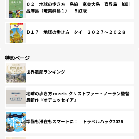
０２ 地球の歩き方 島旅 奄美大島 喜界島 加計
呂麻島（奄美群島１） ５訂版
Ｄ１７ 地球の歩き方 タイ ２０２７～２０２８
特設ページ
世界遺産ランキング
地球の歩き方 meets クリストファー・ノーラン監督
最新作『オデュッセイア』
準備も滞在もスマートに！ トラベルハック2026