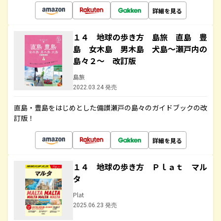
詳細を見る
１４ 地球の歩き方 島旅 直島 豊
島 女木島 男木島 犬島～瀬戸内の
島々２～ 改訂版
島旅
2022.03.24 発売
直島・豊島をはじめとした備讃瀬戸の島々のガイドブックの改
訂版！
詳細を見る
１４ 地球の歩き方 Ｐｌａｔ マル
タ
Plat
2025.06.23 発売