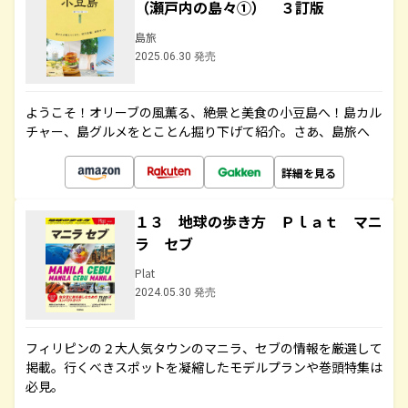
（瀬戸内の島々①） ３訂版
島旅
2025.06.30 発売
ようこそ！オリーブの風薫る、絶景と美食の小豆島へ！島カル
チャー、島グルメをとことん掘り下げて紹介。さあ、島旅へ
詳細を見る
１３ 地球の歩き方 Ｐｌａｔ マニ
ラ セブ
Plat
2024.05.30 発売
フィリピンの２大人気タウンのマニラ、セブの情報を厳選して
掲載。行くべきスポットを凝縮したモデルプランや巻頭特集は
必見。