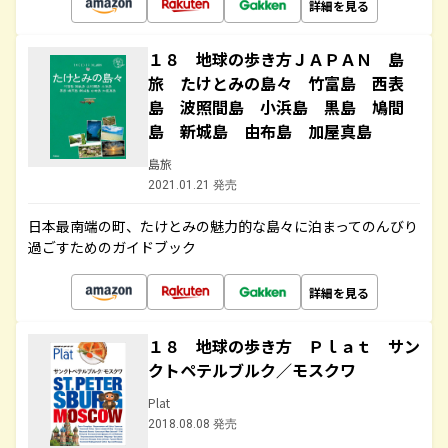
詳細を見る
１８ 地球の歩き方ＪＡＰＡＮ 島
旅 たけとみの島々 竹富島 西表
島 波照間島 小浜島 黒島 鳩間
島 新城島 由布島 加屋真島
島旅
2021.01.21 発売
日本最南端の町、たけとみの魅力的な島々に泊まってのんびり
過ごすためのガイドブック
詳細を見る
１８ 地球の歩き方 Ｐｌａｔ サン
クトペテルブルク／モスクワ
Plat
2018.08.08 発売