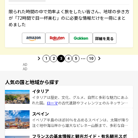
限られた時間の中で効率よく旅をしたい皆さん、地球の歩き方
が「72時間で目一杯楽む」のに必要な情報だけを一冊にまと
めました
詳細を見る
…
1
2
3
4
5
10
AD
AD
人気の国と地域から探す
イタリア
イタリアは歴史、文化、グルメ、自然と多彩な魅力にあふ
れた国。
ローマ
の古代遺跡やフィレンツェのルネッサンス
美術、ヴェネツィアの運河など、歴史あるスポットはもち
スペイン
ろん、トスカーナの美しい田園風景やアマルフィ海岸の絶
景など、自然景観も見逃せない。観光の合間には、本場の
イベリア半島のほぼ80％を占めるスペインは、太陽が降り
ピザやパスタなど、絶品のイタリア料理を堪能することも
注ぐ地中海沿岸から雄大なピレネー山脈まで、多彩な自然
できる。朝目覚めてから夜眠るまで、すべての瞬間を楽し
と文化が詰まったヨーロッパ屈指の旅行先だ。多様な地域
フランスの基本情報と観光ガイド・有名観光スポ
ませてくれるイタリアで、忘れられない旅をしてみよう！
文化が根付くこの国では、情熱的なフラメンコ、熱気あふ