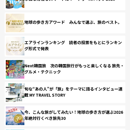
地球の歩き方アワード みんなで選ぶ、旅のベスト。
エアラインランキング 読者の投票をもとにランキン
グ形式で発表
Next韓国旅 次の韓国旅行がもっと楽しくなる 旅先・
グルメ・テクニック
旬な“あの人”が「旅」をテーマに語るインタビュー連
載 MY TRAVEL STORY
今、こんな旅がしてみたい！地球の歩き方が選ぶ2026
年絶対行くべき旅先30