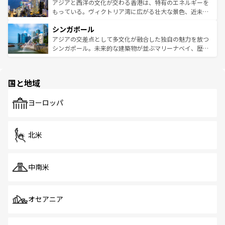
ひ現地で味わいたい。どの地域を訪れてもあたたかい人々
帯で自然と触れ合い、南部ではプーケットやクラビの美し
アジアと西洋の文化が交わる香港は、特有のエネルギーを
が旅行者を迎えてくれるので、きっと忘れられない旅にな
いビーチでリゾート気分を楽しむことができる。タイ料理
もっている。ヴィクトリア湾に広がる壮大な景色、近未来
るはずだ。 なお、新着のベトナム情報は
コンテンツ一覧
を
は世界的に有名で、屋台から高級レストランまで味覚を刺
的なアートスポット、そして歴史と現代が融合した町並
参照してほしい。
シンガポール
激する。気候は一年中温暖で、どの季節にも異なる楽しみ
み、どこを訪れても感動するはず。観光スポットが密集し
が待っている。親しみやすいタイの人々、仏教を中心とし
ており、効率よく見どころを回れるのも魅力。息をのむよ
アジアの交差点として多文化が融合した独自の魅力を放つ
た文化、そして多様な観光資源が、訪れる旅人を魅了し続
うな絶景から文化的な体験まで、香港を存分に楽しみ尽く
シンガポール。未来的な建築物が並ぶマリーナベイ、歴史
ける。 なお、新着のタイ情報は
コンテンツ一覧
を参照して
そう。 なお、新着の香港情報は
コンテンツ一覧
を参照して
と伝統を感じられるエスニックタウン、多数の緑豊かな公
ほしい。
ほしい。
園や自然保護区など、自然が調和した近代的な景観と文化
の多様性あふれるカラフルな町は、どこを歩いても新しい
国と地域
発見がある。さらに、治安のよさや充実した公共交通機関
も、旅行者にとっては魅力的なポイント。グルメも豊富
で、ホーカーズは地元の風情を楽しめる外せないスポット
ヨーロッパ
だ。訪れる人を飽きさせないシンガポールで、多様な魅力
を体感しよう。 なお、新着のシンガポール情報は
コンテン
ツ一覧
を参照してほしい。
北米
中南米
オセアニア