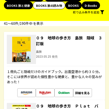
BOOKS 旅と健康
BOOKS 旅の読み物
BOOKS
D-Books
絞り込み条件を追加
41〜60件/190件中 を表示
０９ 地球の歩き方 島旅 隠岐 ３
訂版
島旅
2023.05.25 発売
１冊丸ごと隠岐だけのガイドブック。出雲空港から約３０分。
そこには世界が認めた個性豊かな絶景と、豊かな人々の営みが
あった！
詳細を見る
０９ 地球の歩き方 Ｐｌａｔ バ