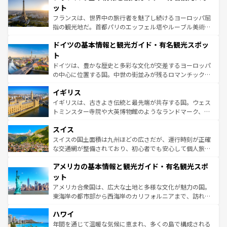
なお、新着のイタリア情報は
コンテンツ一覧
を参照してほ
れる闘牛、そして美味しいタパスが生活の一部となってい
ット
しい。
る。首都マドリードの洗練された雰囲気や、バルセロナの
フランスは、世界中の旅行者を魅了し続けるヨーロッパ屈
アートに溢れた街角から、地方では古代ローマ遺跡や中世
指の観光地だ。首都パリのエッフェル塔やルーブル美術館
の城塞都市、穏やかなビーチリゾートまで多彩な表情を見
といった象徴的なスポットから、田舎町の古風な美しさま
せる。地方によって風土や気候が異なるスペインはその個
ドイツの基本情報と観光ガイド・有名観光スポッ
で、幅広い魅力が詰まっている。華麗な宮殿、歴史的な大
性で訪れる人を魅了する。 なお、新着のスペイン情報は
コ
聖堂、美しいビーチ、そして豊かな自然が、訪れる者を心
ト
ンテンツ一覧
を参照してほしい。
から魅了する。また、フランスは美食の国としても知ら
ドイツは、豊かな歴史と多彩な文化が交差するヨーロッパ
れ、フランス料理はユネスコ無形文化遺産にも登録されて
の中心に位置する国。中世の街並みが残るロマンチック街
いる。シャンパンの発祥地であるランス、プロヴァンスの
道から、未来を先取りするようなモダンな都市まで多様な
香り高いラベンダー畑など、多彩な楽しみ方が可能だ。さ
イギリス
顔を持つこの国は、どこを歩いても飽きることがない。ベ
らに、パリ以外の地域にも魅力が溢れており、どの街角に
ルリンの文化的活気、バイエルン州のアルプスの絶景、そ
イギリスは、古きよき伝統と最先端が共存する国。ウェス
も豊かな歴史と文化が息づいている。パリ以外の個性あふ
してライン川沿いのワイン畑といった風景は必見。ビール
トミンスター寺院や大英博物館のようなランドマーク、歴
れる地方に足を運ぶとそれぞれで全く異なる文化を体験で
とソーセージを味わいながら地元の人と過ごす楽しい時間
史ある大学都市、美しい丘陵地帯や牧歌的な風景など、エ
きるだろう。 なお、新着のフランス情報は
コンテンツ一覧
スイス
は、お酒好きな人にはぜひ体験してほしい。 なお、新着の
リアごとに異なる魅力がある。また、優雅なアフタヌーン
を参照してほしい。
ドイツ情報は
コンテンツ一覧
を参照してほしい。
ティー、ビール好きにはたまらない英国パブ、サッカー観
スイスの国土面積は九州ほどの広さだが、運行時刻が正確
戦など、本場だからこそできる体験も豊富。イギリスを旅
な交通網が整備されており、初心者でも安心して個人旅行
して楽しみつくそう。 なお、新着のイギリス情報は
コンテ
を楽しめる。日本同様に時刻表どおりの旅が可能だ。中世
アメリカの基本情報と観光ガイド・有名観光スポ
ンツ一覧
を参照してほしい。
の建物がそのまま残る町や、スイスならではのユニークな
博物館もあり、アルプス観光だけでなく町歩きも満喫する
ット
ことができる。国民の所得が高いため物価も高いが、旅行
アメリカ合衆国は、広大な土地と多様な文化が魅力の国。
者向けの交通パス提供のサービスもあり、うまく活用すれ
東海岸の都市部から西海岸のカリフォルニアまで、訪れる
ば市内交通費無料で観光を楽しむこともできる。 なお、新
場所ごとに異なる風景と体験が待っている。ニューヨーク
着のスイス情報は
コンテンツ一覧
を参照してほしい。
ハワイ
のような巨大都市は、観光、ショッピング、エンターテイ
ンメントが詰まった刺激的なスポットだ。一方、アメリカ
年間を通じて温暖な気候に恵まれ、多くの島で構成される