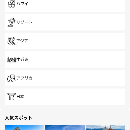
ハワイ
リゾート
アジア
中近東
アフリカ
日本
人気スポット