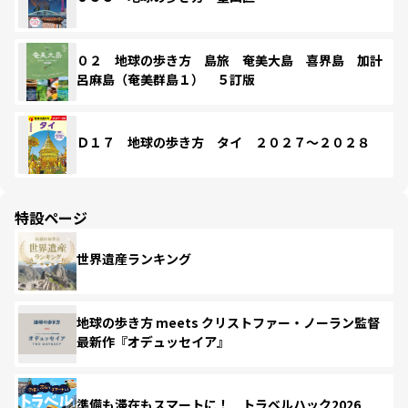
０２ 地球の歩き方 島旅 奄美大島 喜界島 加計
呂麻島（奄美群島１） ５訂版
Ｄ１７ 地球の歩き方 タイ ２０２７～２０２８
特設ページ
世界遺産ランキング
地球の歩き方 meets クリストファー・ノーラン監督
最新作『オデュッセイア』
準備も滞在もスマートに！ トラベルハック2026