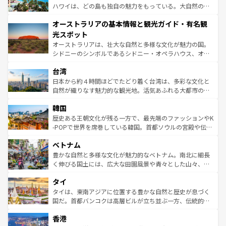
西部には大自然が広がり、グランドキャニオンやイエロー
ハワイは、どの島も独自の魅力をもっている。大自然の神
ストーン国立公園といった絶景が堪能できる。さらに、南
秘を感じたいなら、火山が生み出した壮大な景観を誇るハ
オーストラリアの基本情報と観光ガイド・有名観
部のニューオーリンズでは、音楽と美食が融合した独特の
ワイ島は見逃せない。また、定番の観光地といえばオアフ
文化が魅力。旅行者はアメリカの各地域で異なる魅力を楽
島だが、静かな自然を求めるならマウイ島やカウアイ島が
光スポット
しみながら、その多様性と豊かな歴史を感じることができ
おすすめ。エメラルドグリーンに輝く海をはじめ、豊かな
オーストラリアは、壮大な自然と多様な文化が魅力の国。
るだろう。車でのロードトリップや列車の旅も、アメリカ
文化や歴史が息づいている。「アロハスピリット」と呼ば
シドニーのシンボルであるシドニー・オペラハウス、オー
ならではの贅沢な旅のスタイルだ。 なお、新着のアメリカ
れるおもてなしの心で訪れる人々を迎えてくれるハワイの
ストラリア東海岸北部に広がる大サンゴ礁地帯グレートバ
情報は
コンテンツ一覧
を参照してほしい。
人々、おいしいローカルフードやハワイアンミュージッ
台湾
リアリーフや大陸中央部にそびえるウルル（エアーズロッ
ク、伝統的なフラダンスなど、すべてがハワイの魅力を彩
ク）、タスマニアの美しい原生林やケアンズの熱帯雨林な
日本から約４時間ほどでたどり着く台湾は、多彩な文化と
っている。訪れるたびに新しい発見と感動が待っているハ
ど、見どころがたくさん。また、カフェやワイン、オージ
自然が織りなす魅力的な観光地。活気あふれる大都市の台
ワイを、存分に味わってほしい。 なお、新着のハワイ情報
ービーフなどの食文化も豊かで、美味しいものであふれて
北やノスタルジックな町並みが人気な九份（ジォウフェ
は
コンテンツ一覧
を参照してほしい。
韓国
いる。アクティビティも充実しており、サーフィンやダイ
ン）、静ひつな山岳地帯である台湾東部など、都市の喧騒
ビング、ハイキングなど、アウトドア好きにはたまらな
と山間の静けさが共存しており、訪れる人に新しい発見と
歴史ある王朝文化が残る一方で、最先端のファッションやK
い。オーストラリアの多彩な魅力を存分に味わいつくそ
驚きをもたらしてくれる。また、奥深い台湾の食文化も魅
-POPで世界を席巻している韓国。首都ソウルの宮殿や伝統
う。 なお、新着のオーストラリア情報は
コンテンツ一覧
を
力で、夜市などの屋台グルメから高級料理、ヘルシーで美
家屋が並ぶエリアでは韓国の歴史と文化に浸ることがで
参照してほしい。
ベトナム
容にもいいと評判のスイーツなど、バラエティ豊かな料理
き、地方に足を延ばせば四季折々の自然美を楽しむことが
が味わえる。 なお、新着の台湾情報は
コンテンツ一覧
を参
できる。そして、キムチや焼肉、絶品のストリートフード
豊かな自然と多様な文化が魅力的なベトナム。南北に細長
照してほしい。
まで、さまざまな韓国料理が待っている。夜には、韓国な
く伸びる国土には、広大な田園風景や青々とした山々、世
らではのナイトライフも堪能できる。あたたかいホスピタ
界遺産に登録された壮大な自然景観が点在し、都市部では
タイ
リティに包まれながら、韓国の多彩な魅力を心ゆくまで味
急速な発展と共に伝統が息づく。ハノイの古い町並みやホ
わってみてほしい。 なお、新着の韓国情報は
コンテンツ一
ーチミン市のフランス統治時代の建物も、独特の雰囲気を
タイは、東南アジアに位置する豊かな自然と歴史が息づく
覧
を参照してほしい。
醸し出している。また、バラエティの豊かさとおいしさで
国だ。首都バンコクは高層ビルが立ち並ぶ一方、伝統的な
世界中の食通を魅了してやまないベトナム料理も魅力のひ
寺院や市場がいたるところに点在し、古きよき文化と現代
香港
とつ。フォーやバインミー、ベトナムコーヒーなどは、ぜ
の活気が交差している。北部ではチェンマイなどの山岳地