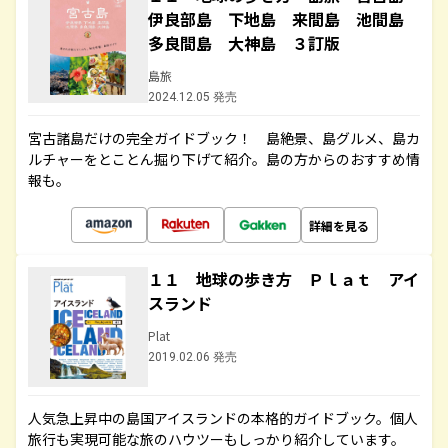
伊良部島 下地島 来間島 池間島
多良間島 大神島 ３訂版
島旅
2024.12.05 発売
宮古諸島だけの完全ガイドブック！ 島絶景、島グルメ、島カ
ルチャーをとことん掘り下げて紹介。島の方からのおすすめ情
報も。
詳細を見る
１１ 地球の歩き方 Ｐｌａｔ アイ
スランド
Plat
2019.02.06 発売
人気急上昇中の島国アイスランドの本格的ガイドブック。個人
旅行も実現可能な旅のハウツーもしっかり紹介しています。