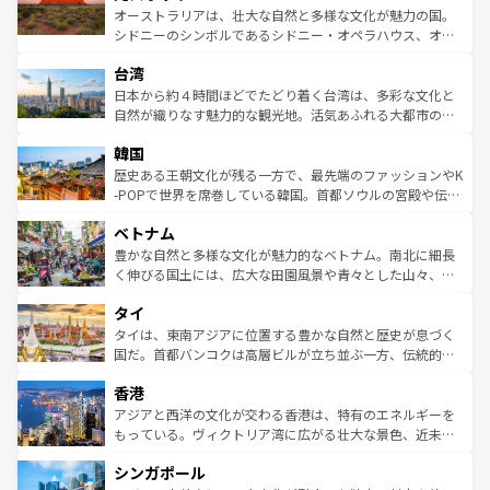
しみながら、その多様性と豊かな歴史を感じることができ
おすすめ。エメラルドグリーンに輝く海をはじめ、豊かな
オーストラリアは、壮大な自然と多様な文化が魅力の国。
るだろう。車でのロードトリップや列車の旅も、アメリカ
文化や歴史が息づいている。「アロハスピリット」と呼ば
シドニーのシンボルであるシドニー・オペラハウス、オー
ならではの贅沢な旅のスタイルだ。 なお、新着のアメリカ
れるおもてなしの心で訪れる人々を迎えてくれるハワイの
ストラリア東海岸北部に広がる大サンゴ礁地帯グレートバ
情報は
コンテンツ一覧
を参照してほしい。
人々、おいしいローカルフードやハワイアンミュージッ
台湾
リアリーフや大陸中央部にそびえるウルル（エアーズロッ
ク、伝統的なフラダンスなど、すべてがハワイの魅力を彩
ク）、タスマニアの美しい原生林やケアンズの熱帯雨林な
日本から約４時間ほどでたどり着く台湾は、多彩な文化と
っている。訪れるたびに新しい発見と感動が待っているハ
ど、見どころがたくさん。また、カフェやワイン、オージ
自然が織りなす魅力的な観光地。活気あふれる大都市の台
ワイを、存分に味わってほしい。 なお、新着のハワイ情報
ービーフなどの食文化も豊かで、美味しいものであふれて
北やノスタルジックな町並みが人気な九份（ジォウフェ
は
コンテンツ一覧
を参照してほしい。
韓国
いる。アクティビティも充実しており、サーフィンやダイ
ン）、静ひつな山岳地帯である台湾東部など、都市の喧騒
ビング、ハイキングなど、アウトドア好きにはたまらな
と山間の静けさが共存しており、訪れる人に新しい発見と
歴史ある王朝文化が残る一方で、最先端のファッションやK
い。オーストラリアの多彩な魅力を存分に味わいつくそ
驚きをもたらしてくれる。また、奥深い台湾の食文化も魅
-POPで世界を席巻している韓国。首都ソウルの宮殿や伝統
う。 なお、新着のオーストラリア情報は
コンテンツ一覧
を
力で、夜市などの屋台グルメから高級料理、ヘルシーで美
家屋が並ぶエリアでは韓国の歴史と文化に浸ることがで
参照してほしい。
ベトナム
容にもいいと評判のスイーツなど、バラエティ豊かな料理
き、地方に足を延ばせば四季折々の自然美を楽しむことが
が味わえる。 なお、新着の台湾情報は
コンテンツ一覧
を参
できる。そして、キムチや焼肉、絶品のストリートフード
豊かな自然と多様な文化が魅力的なベトナム。南北に細長
照してほしい。
まで、さまざまな韓国料理が待っている。夜には、韓国な
く伸びる国土には、広大な田園風景や青々とした山々、世
らではのナイトライフも堪能できる。あたたかいホスピタ
界遺産に登録された壮大な自然景観が点在し、都市部では
タイ
リティに包まれながら、韓国の多彩な魅力を心ゆくまで味
急速な発展と共に伝統が息づく。ハノイの古い町並みやホ
わってみてほしい。 なお、新着の韓国情報は
コンテンツ一
ーチミン市のフランス統治時代の建物も、独特の雰囲気を
タイは、東南アジアに位置する豊かな自然と歴史が息づく
覧
を参照してほしい。
醸し出している。また、バラエティの豊かさとおいしさで
国だ。首都バンコクは高層ビルが立ち並ぶ一方、伝統的な
世界中の食通を魅了してやまないベトナム料理も魅力のひ
寺院や市場がいたるところに点在し、古きよき文化と現代
香港
とつ。フォーやバインミー、ベトナムコーヒーなどは、ぜ
の活気が交差している。北部ではチェンマイなどの山岳地
ひ現地で味わいたい。どの地域を訪れてもあたたかい人々
帯で自然と触れ合い、南部ではプーケットやクラビの美し
アジアと西洋の文化が交わる香港は、特有のエネルギーを
が旅行者を迎えてくれるので、きっと忘れられない旅にな
いビーチでリゾート気分を楽しむことができる。タイ料理
もっている。ヴィクトリア湾に広がる壮大な景色、近未来
るはずだ。 なお、新着のベトナム情報は
コンテンツ一覧
を
は世界的に有名で、屋台から高級レストランまで味覚を刺
的なアートスポット、そして歴史と現代が融合した町並
参照してほしい。
シンガポール
激する。気候は一年中温暖で、どの季節にも異なる楽しみ
み、どこを訪れても感動するはず。観光スポットが密集し