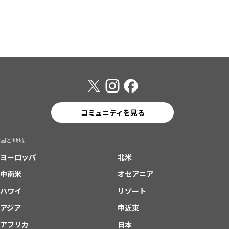
コミュニティを見る
国と地域
ヨーロッパ
北米
中南米
オセアニア
ハワイ
リゾート
アジア
中近東
アフリカ
日本