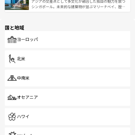
が待っている。親しみやすいタイの人々、仏教を中心とし
ており、効率よく見どころを回れるのも魅力。息をのむよ
アジアの交差点として多文化が融合した独自の魅力を放つ
た文化、そして多様な観光資源が、訪れる旅人を魅了し続
うな絶景から文化的な体験まで、香港を存分に楽しみ尽く
シンガポール。未来的な建築物が並ぶマリーナベイ、歴史
ける。 なお、新着のタイ情報は
コンテンツ一覧
を参照して
そう。 なお、新着の香港情報は
コンテンツ一覧
を参照して
と伝統を感じられるエスニックタウン、多数の緑豊かな公
ほしい。
ほしい。
園や自然保護区など、自然が調和した近代的な景観と文化
の多様性あふれるカラフルな町は、どこを歩いても新しい
国と地域
発見がある。さらに、治安のよさや充実した公共交通機関
も、旅行者にとっては魅力的なポイント。グルメも豊富
で、ホーカーズは地元の風情を楽しめる外せないスポット
ヨーロッパ
だ。訪れる人を飽きさせないシンガポールで、多様な魅力
を体感しよう。 なお、新着のシンガポール情報は
コンテン
ツ一覧
を参照してほしい。
北米
中南米
オセアニア
ハワイ