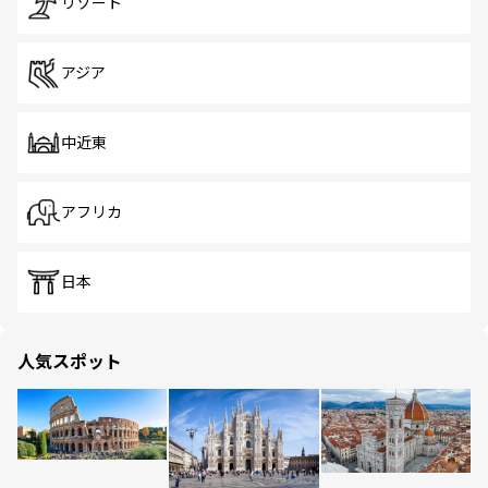
リゾート
アジア
中近東
アフリカ
日本
人気スポット