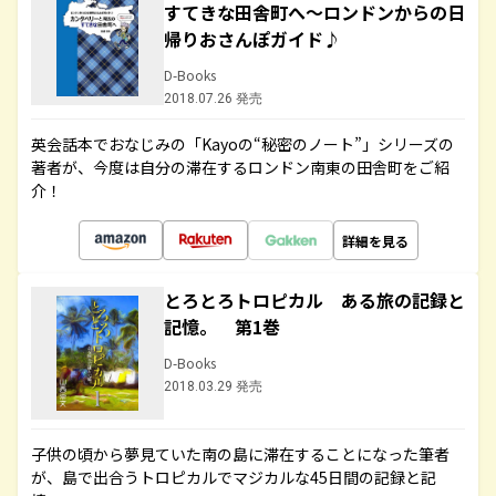
すてきな田舎町へ～ロンドンからの日
帰りおさんぽガイド♪
D-Books
2018.07.26 発売
英会話本でおなじみの「Kayoの“秘密のノート”」シリーズの
著者が、今度は自分の滞在するロンドン南東の田舎町をご紹
介！
詳細を見る
とろとろトロピカル ある旅の記録と
記憶。 第1巻
D-Books
2018.03.29 発売
子供の頃から夢見ていた南の島に滞在することになった筆者
が、島で出合うトロピカルでマジカルな45日間の記録と記