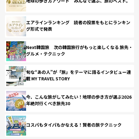
地球の歩き方アワード みんなで選ぶ、旅のベスト。
エアラインランキング 読者の投票をもとにランキン
グ形式で発表
Next韓国旅 次の韓国旅行がもっと楽しくなる 旅先・
グルメ・テクニック
旬な“あの人”が「旅」をテーマに語るインタビュー連
載 MY TRAVEL STORY
今、こんな旅がしてみたい！地球の歩き方が選ぶ2026
年絶対行くべき旅先30
コスパもタイパもかなえる！賢者の旅テクニック