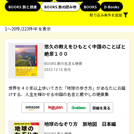
BOOKS 旅と健康
BOOKS 旅の読み物
BOOKS
D-Books
絞り込み条件を追加
1〜20件/223件中 を表示
悠久の教えをひもとく中国のことばと
絶景１００
BOOKS 旅の名言＆絶景
2022.12.15 発売
世界を４０年以上歩いてきた「地球の歩き方」があなたにお届
けする、人生を輝かせる中国の名言と癒やしの絶景集
詳細を見る
地球のなぞり方 旅地図 日本編
BOOKS 旅と健康