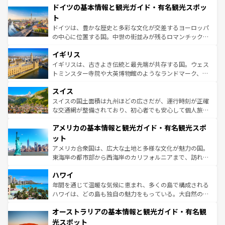
せる。地方によって風土や気候が異なるスペインはその個
ドイツの基本情報と観光ガイド・有名観光スポッ
で、幅広い魅力が詰まっている。華麗な宮殿、歴史的な大
性で訪れる人を魅了する。 なお、新着のスペイン情報は
コ
聖堂、美しいビーチ、そして豊かな自然が、訪れる者を心
ト
ンテンツ一覧
を参照してほしい。
から魅了する。また、フランスは美食の国としても知ら
ドイツは、豊かな歴史と多彩な文化が交差するヨーロッパ
れ、フランス料理はユネスコ無形文化遺産にも登録されて
の中心に位置する国。中世の街並みが残るロマンチック街
いる。シャンパンの発祥地であるランス、プロヴァンスの
道から、未来を先取りするようなモダンな都市まで多様な
香り高いラベンダー畑など、多彩な楽しみ方が可能だ。さ
イギリス
顔を持つこの国は、どこを歩いても飽きることがない。ベ
らに、パリ以外の地域にも魅力が溢れており、どの街角に
ルリンの文化的活気、バイエルン州のアルプスの絶景、そ
イギリスは、古きよき伝統と最先端が共存する国。ウェス
も豊かな歴史と文化が息づいている。パリ以外の個性あふ
してライン川沿いのワイン畑といった風景は必見。ビール
トミンスター寺院や大英博物館のようなランドマーク、歴
れる地方に足を運ぶとそれぞれで全く異なる文化を体験で
とソーセージを味わいながら地元の人と過ごす楽しい時間
史ある大学都市、美しい丘陵地帯や牧歌的な風景など、エ
きるだろう。 なお、新着のフランス情報は
コンテンツ一覧
スイス
は、お酒好きな人にはぜひ体験してほしい。 なお、新着の
リアごとに異なる魅力がある。また、優雅なアフタヌーン
を参照してほしい。
ドイツ情報は
コンテンツ一覧
を参照してほしい。
ティー、ビール好きにはたまらない英国パブ、サッカー観
スイスの国土面積は九州ほどの広さだが、運行時刻が正確
戦など、本場だからこそできる体験も豊富。イギリスを旅
な交通網が整備されており、初心者でも安心して個人旅行
して楽しみつくそう。 なお、新着のイギリス情報は
コンテ
を楽しめる。日本同様に時刻表どおりの旅が可能だ。中世
アメリカの基本情報と観光ガイド・有名観光スポ
ンツ一覧
を参照してほしい。
の建物がそのまま残る町や、スイスならではのユニークな
博物館もあり、アルプス観光だけでなく町歩きも満喫する
ット
ことができる。国民の所得が高いため物価も高いが、旅行
アメリカ合衆国は、広大な土地と多様な文化が魅力の国。
者向けの交通パス提供のサービスもあり、うまく活用すれ
東海岸の都市部から西海岸のカリフォルニアまで、訪れる
ば市内交通費無料で観光を楽しむこともできる。 なお、新
場所ごとに異なる風景と体験が待っている。ニューヨーク
着のスイス情報は
コンテンツ一覧
を参照してほしい。
ハワイ
のような巨大都市は、観光、ショッピング、エンターテイ
ンメントが詰まった刺激的なスポットだ。一方、アメリカ
年間を通じて温暖な気候に恵まれ、多くの島で構成される
西部には大自然が広がり、グランドキャニオンやイエロー
ハワイは、どの島も独自の魅力をもっている。大自然の神
ストーン国立公園といった絶景が堪能できる。さらに、南
秘を感じたいなら、火山が生み出した壮大な景観を誇るハ
オーストラリアの基本情報と観光ガイド・有名観
部のニューオーリンズでは、音楽と美食が融合した独特の
ワイ島は見逃せない。また、定番の観光地といえばオアフ
文化が魅力。旅行者はアメリカの各地域で異なる魅力を楽
島だが、静かな自然を求めるならマウイ島やカウアイ島が
光スポット