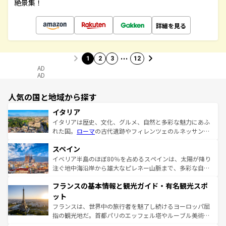
絶景集！
詳細を見る
…
1
2
3
12
AD
AD
人気の国と地域から探す
イタリア
イタリアは歴史、文化、グルメ、自然と多彩な魅力にあふ
れた国。
ローマ
の古代遺跡やフィレンツェのルネッサンス
美術、ヴェネツィアの運河など、歴史あるスポットはもち
スペイン
ろん、トスカーナの美しい田園風景やアマルフィ海岸の絶
景など、自然景観も見逃せない。観光の合間には、本場の
イベリア半島のほぼ80％を占めるスペインは、太陽が降り
ピザやパスタなど、絶品のイタリア料理を堪能することも
注ぐ地中海沿岸から雄大なピレネー山脈まで、多彩な自然
できる。朝目覚めてから夜眠るまで、すべての瞬間を楽し
と文化が詰まったヨーロッパ屈指の旅行先だ。多様な地域
フランスの基本情報と観光ガイド・有名観光スポ
ませてくれるイタリアで、忘れられない旅をしてみよう！
文化が根付くこの国では、情熱的なフラメンコ、熱気あふ
なお、新着のイタリア情報は
コンテンツ一覧
を参照してほ
れる闘牛、そして美味しいタパスが生活の一部となってい
ット
しい。
る。首都マドリードの洗練された雰囲気や、バルセロナの
フランスは、世界中の旅行者を魅了し続けるヨーロッパ屈
アートに溢れた街角から、地方では古代ローマ遺跡や中世
指の観光地だ。首都パリのエッフェル塔やルーブル美術館
の城塞都市、穏やかなビーチリゾートまで多彩な表情を見
といった象徴的なスポットから、田舎町の古風な美しさま