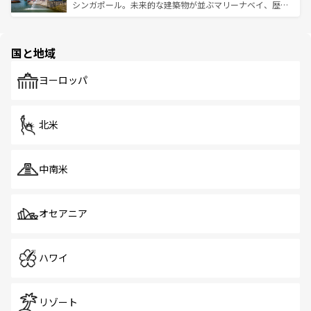
た文化、そして多様な観光資源が、訪れる旅人を魅了し続
うな絶景から文化的な体験まで、香港を存分に楽しみ尽く
シンガポール。未来的な建築物が並ぶマリーナベイ、歴史
ける。 なお、新着のタイ情報は
コンテンツ一覧
を参照して
そう。 なお、新着の香港情報は
コンテンツ一覧
を参照して
と伝統を感じられるエスニックタウン、多数の緑豊かな公
ほしい。
ほしい。
園や自然保護区など、自然が調和した近代的な景観と文化
の多様性あふれるカラフルな町は、どこを歩いても新しい
国と地域
発見がある。さらに、治安のよさや充実した公共交通機関
も、旅行者にとっては魅力的なポイント。グルメも豊富
で、ホーカーズは地元の風情を楽しめる外せないスポット
ヨーロッパ
だ。訪れる人を飽きさせないシンガポールで、多様な魅力
を体感しよう。 なお、新着のシンガポール情報は
コンテン
ツ一覧
を参照してほしい。
北米
中南米
オセアニア
ハワイ
リゾート