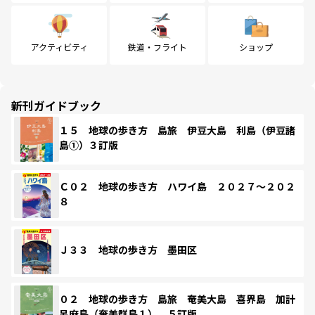
アクティビティ
鉄道・フライト
ショップ
新刊ガイドブック
１５ 地球の歩き方 島旅 伊豆大島 利島（伊豆諸
島①）３訂版
Ｃ０２ 地球の歩き方 ハワイ島 ２０２７～２０２
８
Ｊ３３ 地球の歩き方 墨田区
０２ 地球の歩き方 島旅 奄美大島 喜界島 加計
呂麻島（奄美群島１） ５訂版