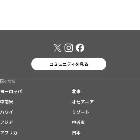
コミュニティを見る
国と地域
ヨーロッパ
北米
中南米
オセアニア
ハワイ
リゾート
アジア
中近東
アフリカ
日本