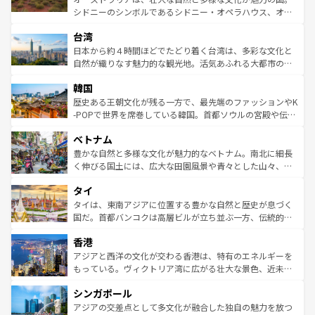
るだろう。車でのロードトリップや列車の旅も、アメリカ
文化や歴史が息づいている。「アロハスピリット」と呼ば
シドニーのシンボルであるシドニー・オペラハウス、オー
ならではの贅沢な旅のスタイルだ。 なお、新着のアメリカ
れるおもてなしの心で訪れる人々を迎えてくれるハワイの
ストラリア東海岸北部に広がる大サンゴ礁地帯グレートバ
情報は
コンテンツ一覧
を参照してほしい。
人々、おいしいローカルフードやハワイアンミュージッ
台湾
リアリーフや大陸中央部にそびえるウルル（エアーズロッ
ク、伝統的なフラダンスなど、すべてがハワイの魅力を彩
ク）、タスマニアの美しい原生林やケアンズの熱帯雨林な
日本から約４時間ほどでたどり着く台湾は、多彩な文化と
っている。訪れるたびに新しい発見と感動が待っているハ
ど、見どころがたくさん。また、カフェやワイン、オージ
自然が織りなす魅力的な観光地。活気あふれる大都市の台
ワイを、存分に味わってほしい。 なお、新着のハワイ情報
ービーフなどの食文化も豊かで、美味しいものであふれて
北やノスタルジックな町並みが人気な九份（ジォウフェ
は
コンテンツ一覧
を参照してほしい。
韓国
いる。アクティビティも充実しており、サーフィンやダイ
ン）、静ひつな山岳地帯である台湾東部など、都市の喧騒
ビング、ハイキングなど、アウトドア好きにはたまらな
と山間の静けさが共存しており、訪れる人に新しい発見と
歴史ある王朝文化が残る一方で、最先端のファッションやK
い。オーストラリアの多彩な魅力を存分に味わいつくそ
驚きをもたらしてくれる。また、奥深い台湾の食文化も魅
-POPで世界を席巻している韓国。首都ソウルの宮殿や伝統
う。 なお、新着のオーストラリア情報は
コンテンツ一覧
を
力で、夜市などの屋台グルメから高級料理、ヘルシーで美
家屋が並ぶエリアでは韓国の歴史と文化に浸ることがで
参照してほしい。
ベトナム
容にもいいと評判のスイーツなど、バラエティ豊かな料理
き、地方に足を延ばせば四季折々の自然美を楽しむことが
が味わえる。 なお、新着の台湾情報は
コンテンツ一覧
を参
できる。そして、キムチや焼肉、絶品のストリートフード
豊かな自然と多様な文化が魅力的なベトナム。南北に細長
照してほしい。
まで、さまざまな韓国料理が待っている。夜には、韓国な
く伸びる国土には、広大な田園風景や青々とした山々、世
らではのナイトライフも堪能できる。あたたかいホスピタ
界遺産に登録された壮大な自然景観が点在し、都市部では
タイ
リティに包まれながら、韓国の多彩な魅力を心ゆくまで味
急速な発展と共に伝統が息づく。ハノイの古い町並みやホ
わってみてほしい。 なお、新着の韓国情報は
コンテンツ一
ーチミン市のフランス統治時代の建物も、独特の雰囲気を
タイは、東南アジアに位置する豊かな自然と歴史が息づく
覧
を参照してほしい。
醸し出している。また、バラエティの豊かさとおいしさで
国だ。首都バンコクは高層ビルが立ち並ぶ一方、伝統的な
世界中の食通を魅了してやまないベトナム料理も魅力のひ
寺院や市場がいたるところに点在し、古きよき文化と現代
香港
とつ。フォーやバインミー、ベトナムコーヒーなどは、ぜ
の活気が交差している。北部ではチェンマイなどの山岳地
ひ現地で味わいたい。どの地域を訪れてもあたたかい人々
帯で自然と触れ合い、南部ではプーケットやクラビの美し
アジアと西洋の文化が交わる香港は、特有のエネルギーを
が旅行者を迎えてくれるので、きっと忘れられない旅にな
いビーチでリゾート気分を楽しむことができる。タイ料理
もっている。ヴィクトリア湾に広がる壮大な景色、近未来
るはずだ。 なお、新着のベトナム情報は
コンテンツ一覧
を
は世界的に有名で、屋台から高級レストランまで味覚を刺
的なアートスポット、そして歴史と現代が融合した町並
参照してほしい。
シンガポール
激する。気候は一年中温暖で、どの季節にも異なる楽しみ
み、どこを訪れても感動するはず。観光スポットが密集し
が待っている。親しみやすいタイの人々、仏教を中心とし
ており、効率よく見どころを回れるのも魅力。息をのむよ
アジアの交差点として多文化が融合した独自の魅力を放つ