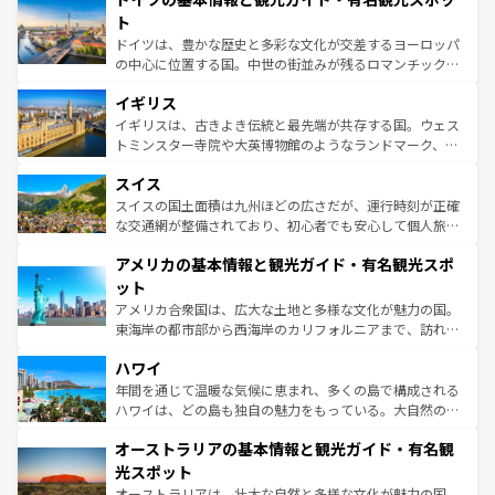
性で訪れる人を魅了する。 なお、新着のスペイン情報は
コ
聖堂、美しいビーチ、そして豊かな自然が、訪れる者を心
ト
ンテンツ一覧
を参照してほしい。
から魅了する。また、フランスは美食の国としても知ら
ドイツは、豊かな歴史と多彩な文化が交差するヨーロッパ
れ、フランス料理はユネスコ無形文化遺産にも登録されて
の中心に位置する国。中世の街並みが残るロマンチック街
いる。シャンパンの発祥地であるランス、プロヴァンスの
道から、未来を先取りするようなモダンな都市まで多様な
香り高いラベンダー畑など、多彩な楽しみ方が可能だ。さ
イギリス
顔を持つこの国は、どこを歩いても飽きることがない。ベ
らに、パリ以外の地域にも魅力が溢れており、どの街角に
ルリンの文化的活気、バイエルン州のアルプスの絶景、そ
イギリスは、古きよき伝統と最先端が共存する国。ウェス
も豊かな歴史と文化が息づいている。パリ以外の個性あふ
してライン川沿いのワイン畑といった風景は必見。ビール
トミンスター寺院や大英博物館のようなランドマーク、歴
れる地方に足を運ぶとそれぞれで全く異なる文化を体験で
とソーセージを味わいながら地元の人と過ごす楽しい時間
史ある大学都市、美しい丘陵地帯や牧歌的な風景など、エ
きるだろう。 なお、新着のフランス情報は
コンテンツ一覧
スイス
は、お酒好きな人にはぜひ体験してほしい。 なお、新着の
リアごとに異なる魅力がある。また、優雅なアフタヌーン
を参照してほしい。
ドイツ情報は
コンテンツ一覧
を参照してほしい。
ティー、ビール好きにはたまらない英国パブ、サッカー観
スイスの国土面積は九州ほどの広さだが、運行時刻が正確
戦など、本場だからこそできる体験も豊富。イギリスを旅
な交通網が整備されており、初心者でも安心して個人旅行
して楽しみつくそう。 なお、新着のイギリス情報は
コンテ
を楽しめる。日本同様に時刻表どおりの旅が可能だ。中世
アメリカの基本情報と観光ガイド・有名観光スポ
ンツ一覧
を参照してほしい。
の建物がそのまま残る町や、スイスならではのユニークな
博物館もあり、アルプス観光だけでなく町歩きも満喫する
ット
ことができる。国民の所得が高いため物価も高いが、旅行
アメリカ合衆国は、広大な土地と多様な文化が魅力の国。
者向けの交通パス提供のサービスもあり、うまく活用すれ
東海岸の都市部から西海岸のカリフォルニアまで、訪れる
ば市内交通費無料で観光を楽しむこともできる。 なお、新
場所ごとに異なる風景と体験が待っている。ニューヨーク
着のスイス情報は
コンテンツ一覧
を参照してほしい。
ハワイ
のような巨大都市は、観光、ショッピング、エンターテイ
ンメントが詰まった刺激的なスポットだ。一方、アメリカ
年間を通じて温暖な気候に恵まれ、多くの島で構成される
西部には大自然が広がり、グランドキャニオンやイエロー
ハワイは、どの島も独自の魅力をもっている。大自然の神
ストーン国立公園といった絶景が堪能できる。さらに、南
秘を感じたいなら、火山が生み出した壮大な景観を誇るハ
オーストラリアの基本情報と観光ガイド・有名観
部のニューオーリンズでは、音楽と美食が融合した独特の
ワイ島は見逃せない。また、定番の観光地といえばオアフ
文化が魅力。旅行者はアメリカの各地域で異なる魅力を楽
島だが、静かな自然を求めるならマウイ島やカウアイ島が
光スポット
しみながら、その多様性と豊かな歴史を感じることができ
おすすめ。エメラルドグリーンに輝く海をはじめ、豊かな
オーストラリアは、壮大な自然と多様な文化が魅力の国。