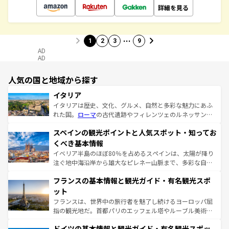
詳細を見る
…
1
2
3
9
AD
AD
人気の国と地域から探す
イタリア
イタリアは歴史、文化、グルメ、自然と多彩な魅力にあふ
れた国。
ローマ
の古代遺跡やフィレンツェのルネッサンス
美術、ヴェネツィアの運河など、歴史あるスポットはもち
スペインの観光ポイントと人気スポット・知ってお
ろん、トスカーナの美しい田園風景やアマルフィ海岸の絶
景など、自然景観も見逃せない。観光の合間には、本場の
くべき基本情報
ピザやパスタなど、絶品のイタリア料理を堪能することも
イベリア半島のほぼ80％を占めるスペインは、太陽が降り
できる。朝目覚めてから夜眠るまで、すべての瞬間を楽し
注ぐ地中海沿岸から雄大なピレネー山脈まで、多彩な自然
ませてくれるイタリアで、忘れられない旅をしてみよう！
と文化が詰まったヨーロッパ屈指の旅行先だ。多様な地域
なお、新着のイタリア情報は
コンテンツ一覧
を参照してほ
フランスの基本情報と観光ガイド・有名観光スポ
文化が根付くこの国では、情熱的なフラメンコ、熱気あふ
しい。
れる闘牛、そして美味しいタパスが生活の一部となってい
ット
る。首都マドリードの洗練された雰囲気や、バルセロナの
フランスは、世界中の旅行者を魅了し続けるヨーロッパ屈
アートに溢れた街角から、地方では古代ローマ遺跡や中世
指の観光地だ。首都パリのエッフェル塔やルーブル美術館
の城塞都市、穏やかなビーチリゾートまで多彩な表情を見
といった象徴的なスポットから、田舎町の古風な美しさま
せる。地方によって風土や気候が異なるスペインはその個
ドイツの基本情報と観光ガイド・有名観光スポッ
で、幅広い魅力が詰まっている。華麗な宮殿、歴史的な大