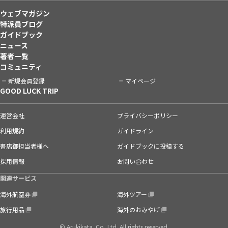
ウェブマガジン
特派員ブログ
ガイドブック
ニュース
著者一覧
コミュニティ
新規会員登録
マイページ
GOOD LUCK TRIP
運営会社
プライバシーポリシー
利用規約
ガイドライン
書店御担当者様へ
ガイドブックに投稿する
採用情報
お問い合わせ
関連サービス
海外航空券
海外ツアー
旅行用品
海外のおみやげ
© Arukikata. Co.,Ltd. All rights reserved.