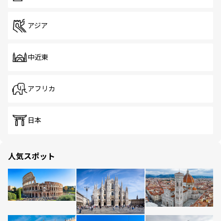
アジア
中近東
アフリカ
日本
人気スポット