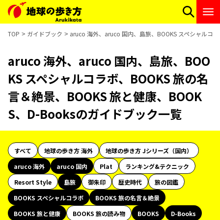
TOP
ガイドブック
aruco 海外、aruco 国内、島旅、BOOKS スペシャル
aruco 海外、aruco 国内、島旅、BOO
KS スペシャルコラボ、BOOKS 旅の名
言＆絶景、BOOKS 旅と健康、BOOK
S、D-Booksのガイドブック一覧
すべて
地球の歩き方 海外
地球の歩き方 Jシリーズ（国内）
aruco 海外
aruco 国内
Plat
ランキング&テクニック
Resort Style
島旅
御朱印
歴史時代
旅の図鑑
BOOKS スペシャルコラボ
BOOKS 旅の名言＆絶景
BOOKS 旅と健康
BOOKS 旅の読み物
BOOKS
D-Books