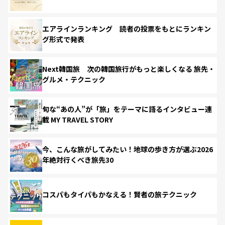
エアラインランキング 読者の投票をもとにランキン
グ形式で発表
Next韓国旅 次の韓国旅行がもっと楽しくなる 旅先・
グルメ・テクニック
旬な“あの人”が「旅」をテーマに語るインタビュー連
載 MY TRAVEL STORY
今、こんな旅がしてみたい！地球の歩き方が選ぶ2026
年絶対行くべき旅先30
コスパもタイパもかなえる！賢者の旅テクニック