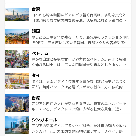
ならではの贅沢な旅のスタイルだ。 なお、新着のアメリカ
れるおもてなしの心で訪れる人々を迎えてくれるハワイの
ストラリア東海岸北部に広がる大サンゴ礁地帯グレートバ
情報は
コンテンツ一覧
を参照してほしい。
人々、おいしいローカルフードやハワイアンミュージッ
台湾
リアリーフや大陸中央部にそびえるウルル（エアーズロッ
ク、伝統的なフラダンスなど、すべてがハワイの魅力を彩
ク）、タスマニアの美しい原生林やケアンズの熱帯雨林な
日本から約４時間ほどでたどり着く台湾は、多彩な文化と
っている。訪れるたびに新しい発見と感動が待っているハ
ど、見どころがたくさん。また、カフェやワイン、オージ
自然が織りなす魅力的な観光地。活気あふれる大都市の台
ワイを、存分に味わってほしい。 なお、新着のハワイ情報
ービーフなどの食文化も豊かで、美味しいものであふれて
北やノスタルジックな町並みが人気な九份（ジォウフェ
は
コンテンツ一覧
を参照してほしい。
韓国
いる。アクティビティも充実しており、サーフィンやダイ
ン）、静ひつな山岳地帯である台湾東部など、都市の喧騒
ビング、ハイキングなど、アウトドア好きにはたまらな
と山間の静けさが共存しており、訪れる人に新しい発見と
歴史ある王朝文化が残る一方で、最先端のファッションやK
い。オーストラリアの多彩な魅力を存分に味わいつくそ
驚きをもたらしてくれる。また、奥深い台湾の食文化も魅
-POPで世界を席巻している韓国。首都ソウルの宮殿や伝統
う。 なお、新着のオーストラリア情報は
コンテンツ一覧
を
力で、夜市などの屋台グルメから高級料理、ヘルシーで美
家屋が並ぶエリアでは韓国の歴史と文化に浸ることがで
参照してほしい。
ベトナム
容にもいいと評判のスイーツなど、バラエティ豊かな料理
き、地方に足を延ばせば四季折々の自然美を楽しむことが
が味わえる。 なお、新着の台湾情報は
コンテンツ一覧
を参
できる。そして、キムチや焼肉、絶品のストリートフード
豊かな自然と多様な文化が魅力的なベトナム。南北に細長
照してほしい。
まで、さまざまな韓国料理が待っている。夜には、韓国な
く伸びる国土には、広大な田園風景や青々とした山々、世
らではのナイトライフも堪能できる。あたたかいホスピタ
界遺産に登録された壮大な自然景観が点在し、都市部では
タイ
リティに包まれながら、韓国の多彩な魅力を心ゆくまで味
急速な発展と共に伝統が息づく。ハノイの古い町並みやホ
わってみてほしい。 なお、新着の韓国情報は
コンテンツ一
ーチミン市のフランス統治時代の建物も、独特の雰囲気を
タイは、東南アジアに位置する豊かな自然と歴史が息づく
覧
を参照してほしい。
醸し出している。また、バラエティの豊かさとおいしさで
国だ。首都バンコクは高層ビルが立ち並ぶ一方、伝統的な
世界中の食通を魅了してやまないベトナム料理も魅力のひ
寺院や市場がいたるところに点在し、古きよき文化と現代
香港
とつ。フォーやバインミー、ベトナムコーヒーなどは、ぜ
の活気が交差している。北部ではチェンマイなどの山岳地
ひ現地で味わいたい。どの地域を訪れてもあたたかい人々
帯で自然と触れ合い、南部ではプーケットやクラビの美し
アジアと西洋の文化が交わる香港は、特有のエネルギーを
が旅行者を迎えてくれるので、きっと忘れられない旅にな
いビーチでリゾート気分を楽しむことができる。タイ料理
もっている。ヴィクトリア湾に広がる壮大な景色、近未来
るはずだ。 なお、新着のベトナム情報は
コンテンツ一覧
を
は世界的に有名で、屋台から高級レストランまで味覚を刺
的なアートスポット、そして歴史と現代が融合した町並
参照してほしい。
シンガポール
激する。気候は一年中温暖で、どの季節にも異なる楽しみ
み、どこを訪れても感動するはず。観光スポットが密集し
が待っている。親しみやすいタイの人々、仏教を中心とし
ており、効率よく見どころを回れるのも魅力。息をのむよ
アジアの交差点として多文化が融合した独自の魅力を放つ
た文化、そして多様な観光資源が、訪れる旅人を魅了し続
うな絶景から文化的な体験まで、香港を存分に楽しみ尽く
シンガポール。未来的な建築物が並ぶマリーナベイ、歴史
ける。 なお、新着のタイ情報は
コンテンツ一覧
を参照して