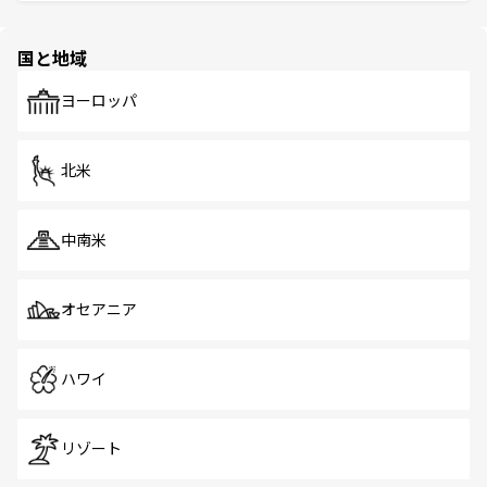
そう。 なお、新着の香港情報は
コンテンツ一覧
を参照して
と伝統を感じられるエスニックタウン、多数の緑豊かな公
ほしい。
ほしい。
園や自然保護区など、自然が調和した近代的な景観と文化
の多様性あふれるカラフルな町は、どこを歩いても新しい
国と地域
発見がある。さらに、治安のよさや充実した公共交通機関
も、旅行者にとっては魅力的なポイント。グルメも豊富
で、ホーカーズは地元の風情を楽しめる外せないスポット
ヨーロッパ
だ。訪れる人を飽きさせないシンガポールで、多様な魅力
を体感しよう。 なお、新着のシンガポール情報は
コンテン
ツ一覧
を参照してほしい。
北米
中南米
オセアニア
ハワイ
リゾート