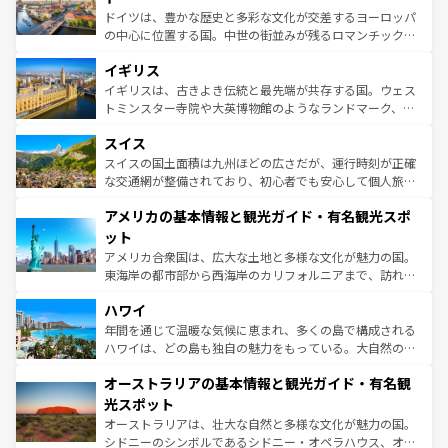
ンテンツ一覧
を参照してほしい。
から魅了する。また、フランスは美食の国としても知ら
ドイツは、豊かな歴史と多彩な文化が交差するヨーロッパ
れ、フランス料理はユネスコ無形文化遺産にも登録されて
の中心に位置する国。中世の街並みが残るロマンチック街
いる。シャンパンの発祥地であるランス、プロヴァンスの
道から、未来を先取りするようなモダンな都市まで多様な
香り高いラベンダー畑など、多彩な楽しみ方が可能だ。さ
イギリス
顔を持つこの国は、どこを歩いても飽きることがない。ベ
らに、パリ以外の地域にも魅力が溢れており、どの街角に
ルリンの文化的活気、バイエルン州のアルプスの絶景、そ
イギリスは、古きよき伝統と最先端が共存する国。ウェス
も豊かな歴史と文化が息づいている。パリ以外の個性あふ
してライン川沿いのワイン畑といった風景は必見。ビール
トミンスター寺院や大英博物館のようなランドマーク、歴
れる地方に足を運ぶとそれぞれで全く異なる文化を体験で
とソーセージを味わいながら地元の人と過ごす楽しい時間
史ある大学都市、美しい丘陵地帯や牧歌的な風景など、エ
きるだろう。 なお、新着のフランス情報は
コンテンツ一覧
スイス
は、お酒好きな人にはぜひ体験してほしい。 なお、新着の
リアごとに異なる魅力がある。また、優雅なアフタヌーン
を参照してほしい。
ドイツ情報は
コンテンツ一覧
を参照してほしい。
ティー、ビール好きにはたまらない英国パブ、サッカー観
スイスの国土面積は九州ほどの広さだが、運行時刻が正確
戦など、本場だからこそできる体験も豊富。イギリスを旅
な交通網が整備されており、初心者でも安心して個人旅行
して楽しみつくそう。 なお、新着のイギリス情報は
コンテ
を楽しめる。日本同様に時刻表どおりの旅が可能だ。中世
アメリカの基本情報と観光ガイド・有名観光スポ
ンツ一覧
を参照してほしい。
の建物がそのまま残る町や、スイスならではのユニークな
博物館もあり、アルプス観光だけでなく町歩きも満喫する
ット
ことができる。国民の所得が高いため物価も高いが、旅行
アメリカ合衆国は、広大な土地と多様な文化が魅力の国。
者向けの交通パス提供のサービスもあり、うまく活用すれ
東海岸の都市部から西海岸のカリフォルニアまで、訪れる
ば市内交通費無料で観光を楽しむこともできる。 なお、新
場所ごとに異なる風景と体験が待っている。ニューヨーク
着のスイス情報は
コンテンツ一覧
を参照してほしい。
ハワイ
のような巨大都市は、観光、ショッピング、エンターテイ
ンメントが詰まった刺激的なスポットだ。一方、アメリカ
年間を通じて温暖な気候に恵まれ、多くの島で構成される
西部には大自然が広がり、グランドキャニオンやイエロー
ハワイは、どの島も独自の魅力をもっている。大自然の神
ストーン国立公園といった絶景が堪能できる。さらに、南
秘を感じたいなら、火山が生み出した壮大な景観を誇るハ
オーストラリアの基本情報と観光ガイド・有名観
部のニューオーリンズでは、音楽と美食が融合した独特の
ワイ島は見逃せない。また、定番の観光地といえばオアフ
文化が魅力。旅行者はアメリカの各地域で異なる魅力を楽
島だが、静かな自然を求めるならマウイ島やカウアイ島が
光スポット
しみながら、その多様性と豊かな歴史を感じることができ
おすすめ。エメラルドグリーンに輝く海をはじめ、豊かな
オーストラリアは、壮大な自然と多様な文化が魅力の国。
るだろう。車でのロードトリップや列車の旅も、アメリカ
文化や歴史が息づいている。「アロハスピリット」と呼ば
シドニーのシンボルであるシドニー・オペラハウス、オー