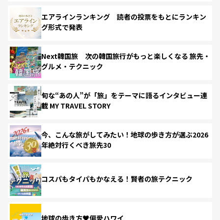
エアラインランキング 読者の投票をもとにランキン
グ形式で発表
Next韓国旅 次の韓国旅行がもっと楽しくなる 旅先・
グルメ・テクニック
旬な“あの人”が「旅」をテーマに語るインタビュー連
載 MY TRAVEL STORY
今、こんな旅がしてみたい！地球の歩き方が選ぶ2026
年絶対行くべき旅先30
コスパもタイパもかなえる！賢者の旅テクニック
地球の歩き方♥偏愛ハワイ