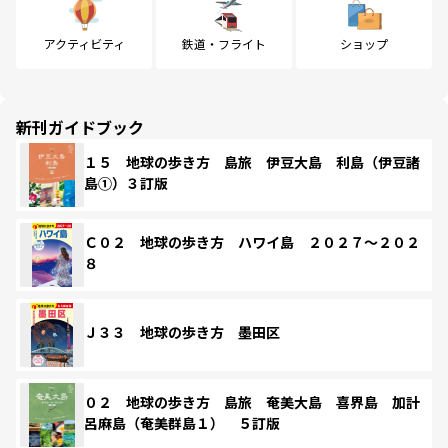
アクティビティ
鉄道・フライト
ショップ
新刊ガイドブック
１５ 地球の歩き方 島旅 伊豆大島 利島（伊豆諸
島①）３訂版
Ｃ０２ 地球の歩き方 ハワイ島 ２０２７～２０２
８
Ｊ３３ 地球の歩き方 墨田区
０２ 地球の歩き方 島旅 奄美大島 喜界島 加計
呂麻島（奄美群島１） ５訂版