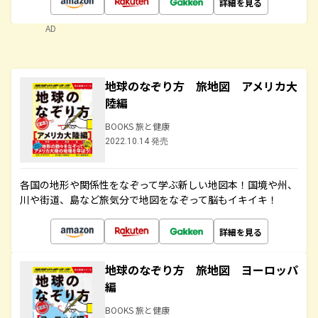
詳細を見る
AD
地球のなぞり方 旅地図 アメリカ大
陸編
BOOKS 旅と健康
2022.10.14 発売
各国の地形や関係性をなぞって学ぶ新しい地図本！国境や州、
川や街道、島など旅気分で地図をなぞって脳もイキイキ！
詳細を見る
地球のなぞり方 旅地図 ヨーロッパ
編
BOOKS 旅と健康