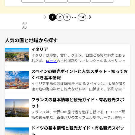
…
1
2
3
14
AD
AD
人気の国と地域から探す
イタリア
イタリアは歴史、文化、グルメ、自然と多彩な魅力にあふ
れた国。
ローマ
の古代遺跡やフィレンツェのルネッサンス
美術、ヴェネツィアの運河など、歴史あるスポットはもち
スペインの観光ポイントと人気スポット・知ってお
ろん、トスカーナの美しい田園風景やアマルフィ海岸の絶
景など、自然景観も見逃せない。観光の合間には、本場の
くべき基本情報
ピザやパスタなど、絶品のイタリア料理を堪能することも
イベリア半島のほぼ80％を占めるスペインは、太陽が降り
できる。朝目覚めてから夜眠るまで、すべての瞬間を楽し
注ぐ地中海沿岸から雄大なピレネー山脈まで、多彩な自然
ませてくれるイタリアで、忘れられない旅をしてみよう！
と文化が詰まったヨーロッパ屈指の旅行先だ。多様な地域
なお、新着のイタリア情報は
コンテンツ一覧
を参照してほ
フランスの基本情報と観光ガイド・有名観光スポ
文化が根付くこの国では、情熱的なフラメンコ、熱気あふ
しい。
れる闘牛、そして美味しいタパスが生活の一部となってい
ット
る。首都マドリードの洗練された雰囲気や、バルセロナの
フランスは、世界中の旅行者を魅了し続けるヨーロッパ屈
アートに溢れた街角から、地方では古代ローマ遺跡や中世
指の観光地だ。首都パリのエッフェル塔やルーブル美術館
の城塞都市、穏やかなビーチリゾートまで多彩な表情を見
といった象徴的なスポットから、田舎町の古風な美しさま
せる。地方によって風土や気候が異なるスペインはその個
ドイツの基本情報と観光ガイド・有名観光スポッ
で、幅広い魅力が詰まっている。華麗な宮殿、歴史的な大
性で訪れる人を魅了する。 なお、新着のスペイン情報は
コ
聖堂、美しいビーチ、そして豊かな自然が、訪れる者を心
ト