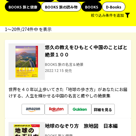
BOOKS 旅と健康
BOOKS 旅の読み物
BOOKS
D-Books
絞り込み条件を追加
1〜20件/274件中 を表示
悠久の教えをひもとく中国のことばと
絶景１００
BOOKS 旅の名言＆絶景
2022.12.15 発売
世界を４０年以上歩いてきた「地球の歩き方」があなたにお届
けする、人生を輝かせる中国の名言と癒やしの絶景集
詳細を見る
地球のなぞり方 旅地図 日本編
BOOKS 旅と健康