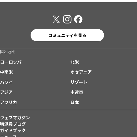
コミュニティを見る
国と地域
ヨーロッパ
北米
中南米
オセアニア
ハワイ
リゾート
アジア
中近東
アフリカ
日本
ウェブマガジン
特派員ブログ
ガイドブック
ニュース