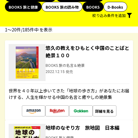
BOOKS 旅と健康
BOOKS 旅の読み物
BOOKS
D-Books
絞り込み条件を追加
1〜20件/185件中 を表示
悠久の教えをひもとく中国のことばと
絶景１００
BOOKS 旅の名言＆絶景
2022.12.15 発売
世界を４０年以上歩いてきた「地球の歩き方」があなたにお届
けする、人生を輝かせる中国の名言と癒やしの絶景集
詳細を見る
地球のなぞり方 旅地図 日本編
BOOKS 旅と健康