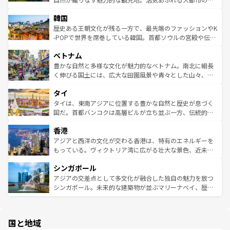
っている。訪れるたびに新しい発見と感動が待っているハ
ービーフなどの食文化も豊かで、美味しいものであふれて
北やノスタルジックな町並みが人気な九份（ジォウフェ
ワイを、存分に味わってほしい。 なお、新着のハワイ情報
韓国
いる。アクティビティも充実しており、サーフィンやダイ
ン）、静ひつな山岳地帯である台湾東部など、都市の喧騒
は
コンテンツ一覧
を参照してほしい。
ビング、ハイキングなど、アウトドア好きにはたまらな
と山間の静けさが共存しており、訪れる人に新しい発見と
歴史ある王朝文化が残る一方で、最先端のファッションやK
い。オーストラリアの多彩な魅力を存分に味わいつくそ
驚きをもたらしてくれる。また、奥深い台湾の食文化も魅
-POPで世界を席巻している韓国。首都ソウルの宮殿や伝統
う。 なお、新着のオーストラリア情報は
コンテンツ一覧
を
力で、夜市などの屋台グルメから高級料理、ヘルシーで美
家屋が並ぶエリアでは韓国の歴史と文化に浸ることがで
参照してほしい。
ベトナム
容にもいいと評判のスイーツなど、バラエティ豊かな料理
き、地方に足を延ばせば四季折々の自然美を楽しむことが
が味わえる。 なお、新着の台湾情報は
コンテンツ一覧
を参
できる。そして、キムチや焼肉、絶品のストリートフード
豊かな自然と多様な文化が魅力的なベトナム。南北に細長
照してほしい。
まで、さまざまな韓国料理が待っている。夜には、韓国な
く伸びる国土には、広大な田園風景や青々とした山々、世
らではのナイトライフも堪能できる。あたたかいホスピタ
界遺産に登録された壮大な自然景観が点在し、都市部では
タイ
リティに包まれながら、韓国の多彩な魅力を心ゆくまで味
急速な発展と共に伝統が息づく。ハノイの古い町並みやホ
わってみてほしい。 なお、新着の韓国情報は
コンテンツ一
ーチミン市のフランス統治時代の建物も、独特の雰囲気を
タイは、東南アジアに位置する豊かな自然と歴史が息づく
覧
を参照してほしい。
醸し出している。また、バラエティの豊かさとおいしさで
国だ。首都バンコクは高層ビルが立ち並ぶ一方、伝統的な
世界中の食通を魅了してやまないベトナム料理も魅力のひ
寺院や市場がいたるところに点在し、古きよき文化と現代
香港
とつ。フォーやバインミー、ベトナムコーヒーなどは、ぜ
の活気が交差している。北部ではチェンマイなどの山岳地
ひ現地で味わいたい。どの地域を訪れてもあたたかい人々
帯で自然と触れ合い、南部ではプーケットやクラビの美し
アジアと西洋の文化が交わる香港は、特有のエネルギーを
が旅行者を迎えてくれるので、きっと忘れられない旅にな
いビーチでリゾート気分を楽しむことができる。タイ料理
もっている。ヴィクトリア湾に広がる壮大な景色、近未来
るはずだ。 なお、新着のベトナム情報は
コンテンツ一覧
を
は世界的に有名で、屋台から高級レストランまで味覚を刺
的なアートスポット、そして歴史と現代が融合した町並
参照してほしい。
シンガポール
激する。気候は一年中温暖で、どの季節にも異なる楽しみ
み、どこを訪れても感動するはず。観光スポットが密集し
が待っている。親しみやすいタイの人々、仏教を中心とし
ており、効率よく見どころを回れるのも魅力。息をのむよ
アジアの交差点として多文化が融合した独自の魅力を放つ
た文化、そして多様な観光資源が、訪れる旅人を魅了し続
うな絶景から文化的な体験まで、香港を存分に楽しみ尽く
シンガポール。未来的な建築物が並ぶマリーナベイ、歴史
ける。 なお、新着のタイ情報は
コンテンツ一覧
を参照して
そう。 なお、新着の香港情報は
コンテンツ一覧
を参照して
と伝統を感じられるエスニックタウン、多数の緑豊かな公
ほしい。
ほしい。
園や自然保護区など、自然が調和した近代的な景観と文化
の多様性あふれるカラフルな町は、どこを歩いても新しい
国と地域
発見がある。さらに、治安のよさや充実した公共交通機関