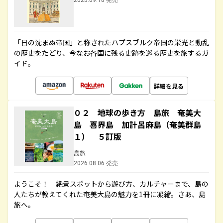
2025.09.18 発売
「日の沈まぬ帝国」と称されたハプスブルク帝国の栄光と動乱
の歴史をたどり、今なお各国に残る史跡を巡る歴史を旅するガ
イド。
詳細を見る
０２ 地球の歩き方 島旅 奄美大
島 喜界島 加計呂麻島（奄美群島
１） ５訂版
島旅
2026.08.06 発売
ようこそ！ 絶景スポットから遊び方、カルチャーまで、島の
人たちが教えてくれた奄美大島の魅力を1冊に凝縮。さあ、島
旅へ。