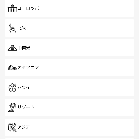
も、旅行者にとっては魅力的なポイント。グルメも豊富
で、ホーカーズは地元の風情を楽しめる外せないスポット
ヨーロッパ
だ。訪れる人を飽きさせないシンガポールで、多様な魅力
を体感しよう。 なお、新着のシンガポール情報は
コンテン
ツ一覧
を参照してほしい。
北米
中南米
オセアニア
ハワイ
リゾート
アジア