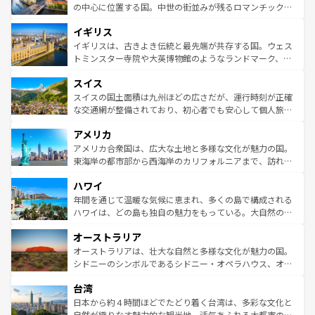
ンテンツ一覧
を参照してほしい。
から魅了する。また、フランスは美食の国としても知ら
の中心に位置する国。中世の街並みが残るロマンチック街
れ、フランス料理はユネスコ無形文化遺産にも登録されて
道から、未来を先取りするようなモダンな都市まで多様な
イギリス
いる。シャンパンの発祥地であるランス、プロヴァンスの
顔を持つこの国は、どこを歩いても飽きることがない。ベ
香り高いラベンダー畑など、多彩な楽しみ方が可能だ。さ
ルリンの文化的活気、バイエルン州のアルプスの絶景、そ
イギリスは、古きよき伝統と最先端が共存する国。ウェス
らに、パリ以外の地域にも魅力が溢れており、どの街角に
してライン川沿いのワイン畑といった風景は必見。ビール
トミンスター寺院や大英博物館のようなランドマーク、歴
も豊かな歴史と文化が息づいている。パリ以外の個性あふ
とソーセージを味わいながら地元の人と過ごす楽しい時間
史ある大学都市、美しい丘陵地帯や牧歌的な風景など、エ
れる地方に足を運ぶとそれぞれで全く異なる文化を体験で
スイス
は、お酒好きな人にはぜひ体験してほしい。 なお、新着の
リアごとに異なる魅力がある。また、優雅なアフタヌーン
きるだろう。 なお、新着のフランス情報は
コンテンツ一覧
ドイツ情報は
コンテンツ一覧
を参照してほしい。
ティー、ビール好きにはたまらない英国パブ、サッカー観
スイスの国土面積は九州ほどの広さだが、運行時刻が正確
を参照してほしい。
戦など、本場だからこそできる体験も豊富。イギリスを旅
な交通網が整備されており、初心者でも安心して個人旅行
して楽しみつくそう。 なお、新着のイギリス情報は
コンテ
を楽しめる。日本同様に時刻表どおりの旅が可能だ。中世
アメリカ
ンツ一覧
を参照してほしい。
の建物がそのまま残る町や、スイスならではのユニークな
博物館もあり、アルプス観光だけでなく町歩きも満喫する
アメリカ合衆国は、広大な土地と多様な文化が魅力の国。
ことができる。国民の所得が高いため物価も高いが、旅行
東海岸の都市部から西海岸のカリフォルニアまで、訪れる
者向けの交通パス提供のサービスもあり、うまく活用すれ
場所ごとに異なる風景と体験が待っている。ニューヨーク
ハワイ
ば市内交通費無料で観光を楽しむこともできる。 なお、新
のような巨大都市は、観光、ショッピング、エンターテイ
着のスイス情報は
コンテンツ一覧
を参照してほしい。
ンメントが詰まった刺激的なスポットだ。一方、アメリカ
年間を通じて温暖な気候に恵まれ、多くの島で構成される
西部には大自然が広がり、グランドキャニオンやイエロー
ハワイは、どの島も独自の魅力をもっている。大自然の神
ストーン国立公園といった絶景が堪能できる。さらに、南
秘を感じたいなら、火山が生み出した壮大な景観を誇るハ
オーストラリア
部のニューオーリンズでは、音楽と美食が融合した独特の
ワイ島は見逃せない。また、定番の観光地といえばオアフ
文化が魅力。旅行者はアメリカの各地域で異なる魅力を楽
島だが、静かな自然を求めるならマウイ島やカウアイ島が
オーストラリアは、壮大な自然と多様な文化が魅力の国。
しみながら、その多様性と豊かな歴史を感じることができ
おすすめ。エメラルドグリーンに輝く海をはじめ、豊かな
シドニーのシンボルであるシドニー・オペラハウス、オー
るだろう。車でのロードトリップや列車の旅も、アメリカ
文化や歴史が息づいている。「アロハスピリット」と呼ば
ストラリア東海岸北部に広がる大サンゴ礁地帯グレートバ
ならではの贅沢な旅のスタイルだ。 なお、新着のアメリカ
台湾
れるおもてなしの心で訪れる人々を迎えてくれるハワイの
リアリーフや大陸中央部にそびえるウルル（エアーズロッ
情報は
コンテンツ一覧
を参照してほしい。
人々、おいしいローカルフードやハワイアンミュージッ
ク）、タスマニアの美しい原生林やケアンズの熱帯雨林な
日本から約４時間ほどでたどり着く台湾は、多彩な文化と
ク、伝統的なフラダンスなど、すべてがハワイの魅力を彩
ど、見どころがたくさん。また、カフェやワイン、オージ
自然が織りなす魅力的な観光地。活気あふれる大都市の台