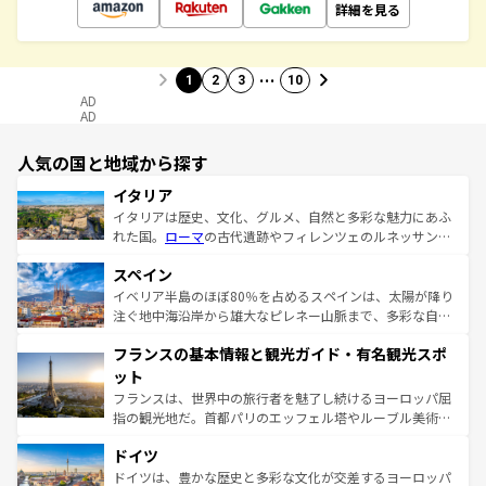
詳細を見る
…
1
2
3
10
AD
AD
人気の国と地域から探す
イタリア
イタリアは歴史、文化、グルメ、自然と多彩な魅力にあふ
れた国。
ローマ
の古代遺跡やフィレンツェのルネッサンス
美術、ヴェネツィアの運河など、歴史あるスポットはもち
スペイン
ろん、トスカーナの美しい田園風景やアマルフィ海岸の絶
景など、自然景観も見逃せない。観光の合間には、本場の
イベリア半島のほぼ80％を占めるスペインは、太陽が降り
ピザやパスタなど、絶品のイタリア料理を堪能することも
注ぐ地中海沿岸から雄大なピレネー山脈まで、多彩な自然
できる。朝目覚めてから夜眠るまで、すべての瞬間を楽し
と文化が詰まったヨーロッパ屈指の旅行先だ。多様な地域
フランスの基本情報と観光ガイド・有名観光スポ
ませてくれるイタリアで、忘れられない旅をしてみよう！
文化が根付くこの国では、情熱的なフラメンコ、熱気あふ
なお、新着のイタリア情報は
コンテンツ一覧
を参照してほ
れる闘牛、そして美味しいタパスが生活の一部となってい
ット
しい。
る。首都マドリードの洗練された雰囲気や、バルセロナの
フランスは、世界中の旅行者を魅了し続けるヨーロッパ屈
アートに溢れた街角から、地方では古代ローマ遺跡や中世
指の観光地だ。首都パリのエッフェル塔やルーブル美術館
の城塞都市、穏やかなビーチリゾートまで多彩な表情を見
といった象徴的なスポットから、田舎町の古風な美しさま
せる。地方によって風土や気候が異なるスペインはその個
ドイツ
で、幅広い魅力が詰まっている。華麗な宮殿、歴史的な大
性で訪れる人を魅了する。 なお、新着のスペイン情報は
コ
聖堂、美しいビーチ、そして豊かな自然が、訪れる者を心
ドイツは、豊かな歴史と多彩な文化が交差するヨーロッパ