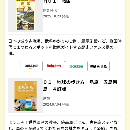
Ｈ０１ 戦国
歴史時代
2025.10.23 発売
日本の城や古戦場、武将ゆかりの史跡、展示施設など、戦国時
代にまつわるスポットを徹底ガイドする歴史ファン必携の一
冊。
詳細を見る
０１ 地球の歩き方 島旅 五島列
島 ４訂版
島旅
2024.07.04 発売
ようこそ！世界遺産の教会、絶品島ごはん、古民家ステイな
ど、島の人が教えてくれた五島の魅力をギュッと凝縮。さあ、