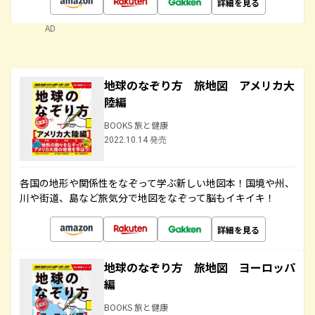
詳細を見る
AD
地球のなぞり方 旅地図 アメリカ大
陸編
BOOKS 旅と健康
2022.10.14 発売
各国の地形や関係性をなぞって学ぶ新しい地図本！国境や州、
川や街道、島など旅気分で地図をなぞって脳もイキイキ！
詳細を見る
地球のなぞり方 旅地図 ヨーロッパ
編
BOOKS 旅と健康