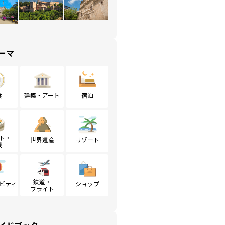
ーマ
食
建築・アート
宿泊
ト・
世界遺産
リゾート
戦
鉄道・
ビティ
ショップ
フライト