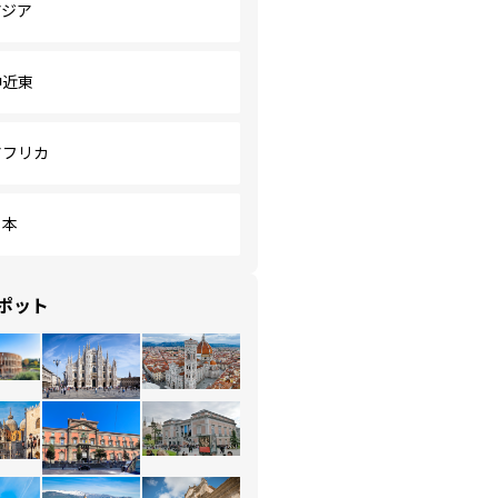
アジア
中近東
アフリカ
日本
ポット