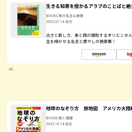
生きる知恵を授かるアラブのことばと絶
BOOKS 旅の名言＆絶景
2022.07.14 発売
古きと新しき、東と西が調和するオリエンタ
生を輝かせる名言と癒やしの絶景集！
AD
地球のなぞり方 旅地図 アメリカ大陸
BOOKS 旅と健康
2022.10.14 発売