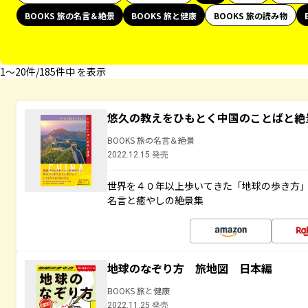
BOOKS 旅の名言＆絶景
BOOKS 旅と健康
BOOKS 旅の読み物
1〜20件/185件中 を表示
悠久の教えをひもとく中国のことばと絶
BOOKS 旅の名言＆絶景
2022.12.15 発売
世界を４０年以上歩いてきた「地球の歩き方
名言と癒やしの絶景集
地球のなぞり方 旅地図 日本編
BOOKS 旅と健康
2022.11.25 発売