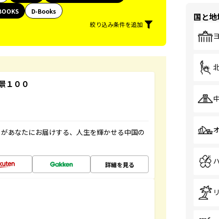
BOOKS
D-Books
国と地
絞り込み条件を追加
景１００
」があなたにお届けする、人生を輝かせる中国の
詳細を見る