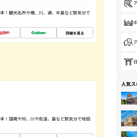
図本！観光名所や橋、川、湖、半島など旅気分で
詳細を見る
人気ス
図本！国境や州、川や街道、島など旅気分で地図