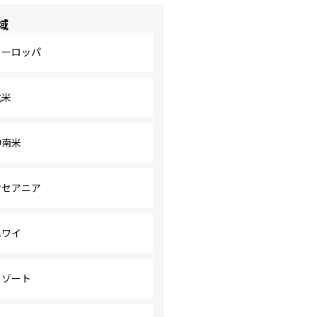
域
ヨーロッパ
北米
中南米
オセアニア
ハワイ
リゾート