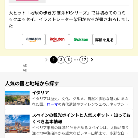
大ヒット「地球の歩き方 御朱印シリーズ」では初めてのコミ
ックエッセイ。イラストレーター柴田かおるが書きおろしまし
た
詳細を見る
…
1
2
3
17
AD
AD
人気の国と地域から探す
イタリア
イタリアは歴史、文化、グルメ、自然と多彩な魅力にあふ
れた国。
ローマ
の古代遺跡やフィレンツェのルネッサンス
美術、ヴェネツィアの運河など、歴史あるスポットはもち
スペインの観光ポイントと人気スポット・知ってお
ろん、トスカーナの美しい田園風景やアマルフィ海岸の絶
景など、自然景観も見逃せない。観光の合間には、本場の
くべき基本情報
ピザやパスタなど、絶品のイタリア料理を堪能することも
イベリア半島のほぼ80％を占めるスペインは、太陽が降り
できる。朝目覚めてから夜眠るまで、すべての瞬間を楽し
注ぐ地中海沿岸から雄大なピレネー山脈まで、多彩な自然
ませてくれるイタリアで、忘れられない旅をしてみよう！