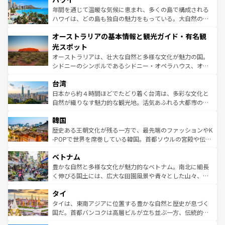
ンメントが詰まった刺激的なスポットだ。一方、アメリカ
年間を通じて温暖な気候に恵まれ、多くの島で構成される
西部には大自然が広がり、グランドキャニオンやイエロー
ハワイは、どの島も独自の魅力をもっている。大自然の神
ストーン国立公園といった絶景が堪能できる。さらに、南
秘を感じたいなら、火山が生み出した壮大な景観を誇るハ
オーストラリアの基本情報と観光ガイド・有名観
部のニューオーリンズでは、音楽と美食が融合した独特の
ワイ島は見逃せない。また、定番の観光地といえばオアフ
文化が魅力。旅行者はアメリカの各地域で異なる魅力を楽
島だが、静かな自然を求めるならマウイ島やカウアイ島が
光スポット
しみながら、その多様性と豊かな歴史を感じることができ
おすすめ。エメラルドグリーンに輝く海をはじめ、豊かな
オーストラリアは、壮大な自然と多様な文化が魅力の国。
るだろう。車でのロードトリップや列車の旅も、アメリカ
文化や歴史が息づいている。「アロハスピリット」と呼ば
シドニーのシンボルであるシドニー・オペラハウス、オー
ならではの贅沢な旅のスタイルだ。 なお、新着のアメリカ
れるおもてなしの心で訪れる人々を迎えてくれるハワイの
ストラリア東海岸北部に広がる大サンゴ礁地帯グレートバ
情報は
コンテンツ一覧
を参照してほしい。
人々、おいしいローカルフードやハワイアンミュージッ
台湾
リアリーフや大陸中央部にそびえるウルル（エアーズロッ
ク、伝統的なフラダンスなど、すべてがハワイの魅力を彩
ク）、タスマニアの美しい原生林やケアンズの熱帯雨林な
日本から約４時間ほどでたどり着く台湾は、多彩な文化と
っている。訪れるたびに新しい発見と感動が待っているハ
ど、見どころがたくさん。また、カフェやワイン、オージ
自然が織りなす魅力的な観光地。活気あふれる大都市の台
ワイを、存分に味わってほしい。 なお、新着のハワイ情報
ービーフなどの食文化も豊かで、美味しいものであふれて
北やノスタルジックな町並みが人気な九份（ジォウフェ
は
コンテンツ一覧
を参照してほしい。
韓国
いる。アクティビティも充実しており、サーフィンやダイ
ン）、静ひつな山岳地帯である台湾東部など、都市の喧騒
ビング、ハイキングなど、アウトドア好きにはたまらな
と山間の静けさが共存しており、訪れる人に新しい発見と
歴史ある王朝文化が残る一方で、最先端のファッションやK
い。オーストラリアの多彩な魅力を存分に味わいつくそ
驚きをもたらしてくれる。また、奥深い台湾の食文化も魅
-POPで世界を席巻している韓国。首都ソウルの宮殿や伝統
う。 なお、新着のオーストラリア情報は
コンテンツ一覧
を
力で、夜市などの屋台グルメから高級料理、ヘルシーで美
家屋が並ぶエリアでは韓国の歴史と文化に浸ることがで
参照してほしい。
ベトナム
容にもいいと評判のスイーツなど、バラエティ豊かな料理
き、地方に足を延ばせば四季折々の自然美を楽しむことが
が味わえる。 なお、新着の台湾情報は
コンテンツ一覧
を参
できる。そして、キムチや焼肉、絶品のストリートフード
豊かな自然と多様な文化が魅力的なベトナム。南北に細長
照してほしい。
まで、さまざまな韓国料理が待っている。夜には、韓国な
く伸びる国土には、広大な田園風景や青々とした山々、世
らではのナイトライフも堪能できる。あたたかいホスピタ
界遺産に登録された壮大な自然景観が点在し、都市部では
タイ
リティに包まれながら、韓国の多彩な魅力を心ゆくまで味
急速な発展と共に伝統が息づく。ハノイの古い町並みやホ
わってみてほしい。 なお、新着の韓国情報は
コンテンツ一
ーチミン市のフランス統治時代の建物も、独特の雰囲気を
タイは、東南アジアに位置する豊かな自然と歴史が息づく
覧
を参照してほしい。
醸し出している。また、バラエティの豊かさとおいしさで
国だ。首都バンコクは高層ビルが立ち並ぶ一方、伝統的な
世界中の食通を魅了してやまないベトナム料理も魅力のひ
寺院や市場がいたるところに点在し、古きよき文化と現代