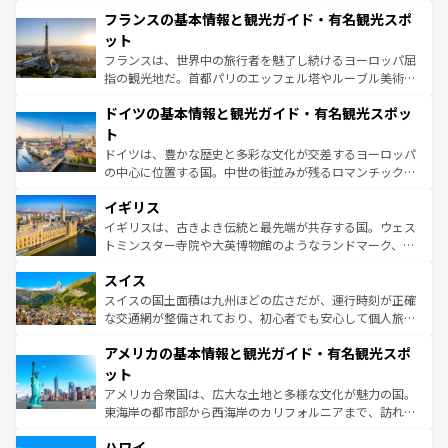
と文化が詰まったヨーロッパ屈指の旅行先だ。多様な地域
なお、新着のイタリア情報は
コンテンツ一覧
を参照してほ
フランスの基本情報と観光ガイド・有名観光スポ
文化が根付くこの国では、情熱的なフラメンコ、熱気あふ
しい。
れる闘牛、そして美味しいタパスが生活の一部となってい
ット
る。首都マドリードの洗練された雰囲気や、バルセロナの
フランスは、世界中の旅行者を魅了し続けるヨーロッパ屈
アートに溢れた街角から、地方では古代ローマ遺跡や中世
指の観光地だ。首都パリのエッフェル塔やルーブル美術館
の城塞都市、穏やかなビーチリゾートまで多彩な表情を見
といった象徴的なスポットから、田舎町の古風な美しさま
せる。地方によって風土や気候が異なるスペインはその個
ドイツの基本情報と観光ガイド・有名観光スポッ
で、幅広い魅力が詰まっている。華麗な宮殿、歴史的な大
性で訪れる人を魅了する。 なお、新着のスペイン情報は
コ
聖堂、美しいビーチ、そして豊かな自然が、訪れる者を心
ト
ンテンツ一覧
を参照してほしい。
から魅了する。また、フランスは美食の国としても知ら
ドイツは、豊かな歴史と多彩な文化が交差するヨーロッパ
れ、フランス料理はユネスコ無形文化遺産にも登録されて
の中心に位置する国。中世の街並みが残るロマンチック街
いる。シャンパンの発祥地であるランス、プロヴァンスの
道から、未来を先取りするようなモダンな都市まで多様な
香り高いラベンダー畑など、多彩な楽しみ方が可能だ。さ
イギリス
顔を持つこの国は、どこを歩いても飽きることがない。ベ
らに、パリ以外の地域にも魅力が溢れており、どの街角に
ルリンの文化的活気、バイエルン州のアルプスの絶景、そ
イギリスは、古きよき伝統と最先端が共存する国。ウェス
も豊かな歴史と文化が息づいている。パリ以外の個性あふ
してライン川沿いのワイン畑といった風景は必見。ビール
トミンスター寺院や大英博物館のようなランドマーク、歴
れる地方に足を運ぶとそれぞれで全く異なる文化を体験で
とソーセージを味わいながら地元の人と過ごす楽しい時間
史ある大学都市、美しい丘陵地帯や牧歌的な風景など、エ
きるだろう。 なお、新着のフランス情報は
コンテンツ一覧
スイス
は、お酒好きな人にはぜひ体験してほしい。 なお、新着の
リアごとに異なる魅力がある。また、優雅なアフタヌーン
を参照してほしい。
ドイツ情報は
コンテンツ一覧
を参照してほしい。
ティー、ビール好きにはたまらない英国パブ、サッカー観
スイスの国土面積は九州ほどの広さだが、運行時刻が正確
戦など、本場だからこそできる体験も豊富。イギリスを旅
な交通網が整備されており、初心者でも安心して個人旅行
して楽しみつくそう。 なお、新着のイギリス情報は
コンテ
を楽しめる。日本同様に時刻表どおりの旅が可能だ。中世
アメリカの基本情報と観光ガイド・有名観光スポ
ンツ一覧
を参照してほしい。
の建物がそのまま残る町や、スイスならではのユニークな
博物館もあり、アルプス観光だけでなく町歩きも満喫する
ット
ことができる。国民の所得が高いため物価も高いが、旅行
アメリカ合衆国は、広大な土地と多様な文化が魅力の国。
者向けの交通パス提供のサービスもあり、うまく活用すれ
東海岸の都市部から西海岸のカリフォルニアまで、訪れる
ば市内交通費無料で観光を楽しむこともできる。 なお、新
場所ごとに異なる風景と体験が待っている。ニューヨーク
着のスイス情報は
コンテンツ一覧
を参照してほしい。
ハワイ
のような巨大都市は、観光、ショッピング、エンターテイ