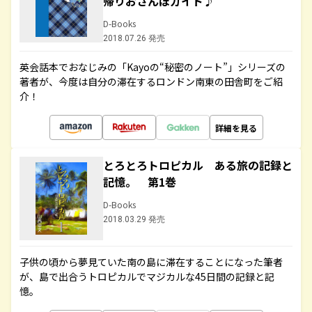
帰りおさんぽガイド♪
D-Books
2018.07.26 発売
英会話本でおなじみの「Kayoの“秘密のノート”」シリーズの
著者が、今度は自分の滞在するロンドン南東の田舎町をご紹
介！
詳細を見る
とろとろトロピカル ある旅の記録と
記憶。 第1巻
D-Books
2018.03.29 発売
子供の頃から夢見ていた南の島に滞在することになった筆者
が、島で出合うトロピカルでマジカルな45日間の記録と記
憶。