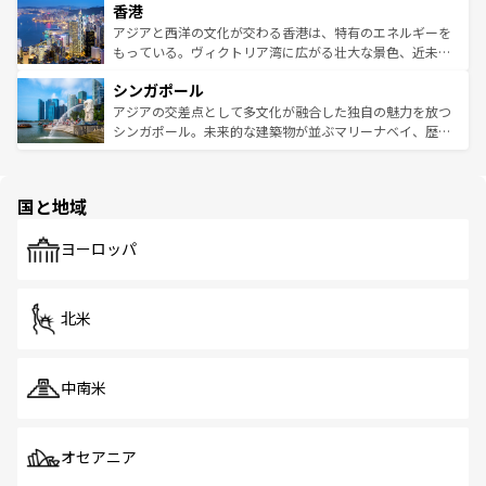
香港
とつ。フォーやバインミー、ベトナムコーヒーなどは、ぜ
の活気が交差している。北部ではチェンマイなどの山岳地
ひ現地で味わいたい。どの地域を訪れてもあたたかい人々
帯で自然と触れ合い、南部ではプーケットやクラビの美し
アジアと西洋の文化が交わる香港は、特有のエネルギーを
が旅行者を迎えてくれるので、きっと忘れられない旅にな
いビーチでリゾート気分を楽しむことができる。タイ料理
もっている。ヴィクトリア湾に広がる壮大な景色、近未来
るはずだ。 なお、新着のベトナム情報は
コンテンツ一覧
を
は世界的に有名で、屋台から高級レストランまで味覚を刺
的なアートスポット、そして歴史と現代が融合した町並
参照してほしい。
シンガポール
激する。気候は一年中温暖で、どの季節にも異なる楽しみ
み、どこを訪れても感動するはず。観光スポットが密集し
が待っている。親しみやすいタイの人々、仏教を中心とし
ており、効率よく見どころを回れるのも魅力。息をのむよ
アジアの交差点として多文化が融合した独自の魅力を放つ
た文化、そして多様な観光資源が、訪れる旅人を魅了し続
うな絶景から文化的な体験まで、香港を存分に楽しみ尽く
シンガポール。未来的な建築物が並ぶマリーナベイ、歴史
ける。 なお、新着のタイ情報は
コンテンツ一覧
を参照して
そう。 なお、新着の香港情報は
コンテンツ一覧
を参照して
と伝統を感じられるエスニックタウン、多数の緑豊かな公
ほしい。
ほしい。
園や自然保護区など、自然が調和した近代的な景観と文化
の多様性あふれるカラフルな町は、どこを歩いても新しい
国と地域
発見がある。さらに、治安のよさや充実した公共交通機関
も、旅行者にとっては魅力的なポイント。グルメも豊富
で、ホーカーズは地元の風情を楽しめる外せないスポット
ヨーロッパ
だ。訪れる人を飽きさせないシンガポールで、多様な魅力
を体感しよう。 なお、新着のシンガポール情報は
コンテン
ツ一覧
を参照してほしい。
北米
中南米
オセアニア