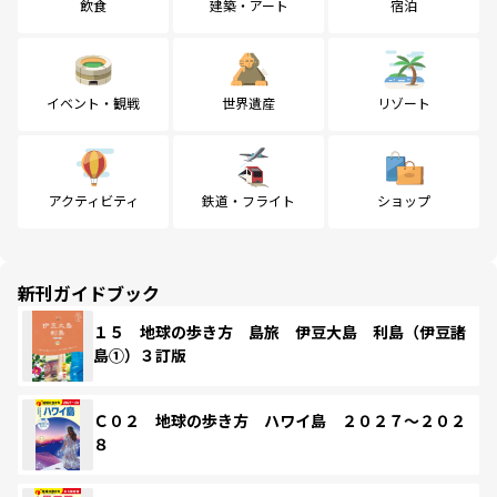
飲食
建築・アート
宿泊
イベント・観戦
世界遺産
リゾート
アクティビティ
鉄道・フライト
ショップ
新刊ガイドブック
１５ 地球の歩き方 島旅 伊豆大島 利島（伊豆諸
島①）３訂版
Ｃ０２ 地球の歩き方 ハワイ島 ２０２７～２０２
８