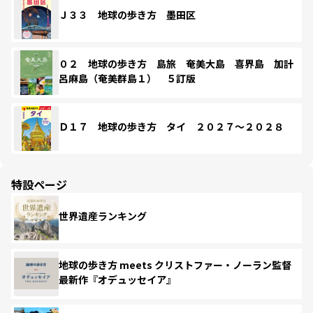
Ｊ３３ 地球の歩き方 墨田区
０２ 地球の歩き方 島旅 奄美大島 喜界島 加計
呂麻島（奄美群島１） ５訂版
Ｄ１７ 地球の歩き方 タイ ２０２７～２０２８
特設ページ
世界遺産ランキング
地球の歩き方 meets クリストファー・ノーラン監督
最新作『オデュッセイア』