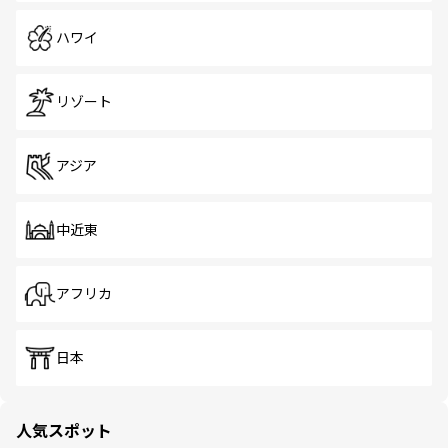
ハワイ
リゾート
アジア
中近東
アフリカ
日本
人気スポット