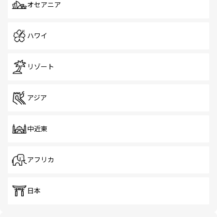
オセアニア
ハワイ
リゾート
アジア
中近東
アフリカ
日本