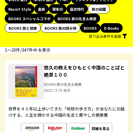
Resort Style
島旅
御朱印
歴史時代
旅の図鑑
BOOKS スペシャルコラボ
BOOKS 旅の名言＆絶景
BOOKS 旅と健康
BOOKS 旅の読み物
BOOKS
D-Books
絞り込み条件を追加
1〜20件/347件中 を表示
悠久の教えをひもとく中国のことばと
絶景１００
BOOKS 旅の名言＆絶景
2022.12.15 発売
世界を４０年以上歩いてきた「地球の歩き方」があなたにお届
けする、人生を輝かせる中国の名言と癒やしの絶景集
詳細を見る