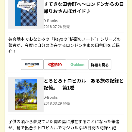
すてきな田舎町へ～ロンドンからの日
帰りおさんぽガイド♪
D-Books
2018.07.26 発売
英会話本でおなじみの「Kayoの“秘密のノート”」シリーズの
著者が、今度は自分の滞在するロンドン南東の田舎町をご紹
介！
詳細を見る
とろとろトロピカル ある旅の記録と
記憶。 第1巻
D-Books
2018.03.29 発売
子供の頃から夢見ていた南の島に滞在することになった筆者
が、島で出合うトロピカルでマジカルな45日間の記録と記