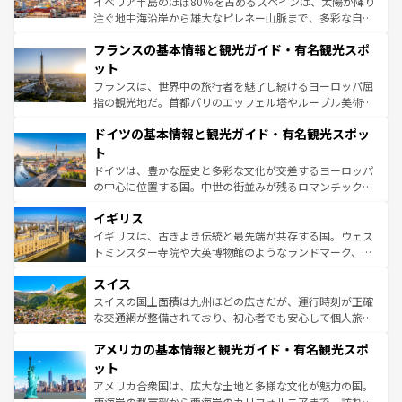
イベリア半島のほぼ80％を占めるスペインは、太陽が降り
できる。朝目覚めてから夜眠るまで、すべての瞬間を楽し
注ぐ地中海沿岸から雄大なピレネー山脈まで、多彩な自然
ませてくれるイタリアで、忘れられない旅をしてみよう！
と文化が詰まったヨーロッパ屈指の旅行先だ。多様な地域
なお、新着のイタリア情報は
コンテンツ一覧
を参照してほ
フランスの基本情報と観光ガイド・有名観光スポ
文化が根付くこの国では、情熱的なフラメンコ、熱気あふ
しい。
れる闘牛、そして美味しいタパスが生活の一部となってい
ット
る。首都マドリードの洗練された雰囲気や、バルセロナの
フランスは、世界中の旅行者を魅了し続けるヨーロッパ屈
アートに溢れた街角から、地方では古代ローマ遺跡や中世
指の観光地だ。首都パリのエッフェル塔やルーブル美術館
の城塞都市、穏やかなビーチリゾートまで多彩な表情を見
といった象徴的なスポットから、田舎町の古風な美しさま
せる。地方によって風土や気候が異なるスペインはその個
ドイツの基本情報と観光ガイド・有名観光スポッ
で、幅広い魅力が詰まっている。華麗な宮殿、歴史的な大
性で訪れる人を魅了する。 なお、新着のスペイン情報は
コ
聖堂、美しいビーチ、そして豊かな自然が、訪れる者を心
ト
ンテンツ一覧
を参照してほしい。
から魅了する。また、フランスは美食の国としても知ら
ドイツは、豊かな歴史と多彩な文化が交差するヨーロッパ
れ、フランス料理はユネスコ無形文化遺産にも登録されて
の中心に位置する国。中世の街並みが残るロマンチック街
いる。シャンパンの発祥地であるランス、プロヴァンスの
道から、未来を先取りするようなモダンな都市まで多様な
香り高いラベンダー畑など、多彩な楽しみ方が可能だ。さ
イギリス
顔を持つこの国は、どこを歩いても飽きることがない。ベ
らに、パリ以外の地域にも魅力が溢れており、どの街角に
ルリンの文化的活気、バイエルン州のアルプスの絶景、そ
イギリスは、古きよき伝統と最先端が共存する国。ウェス
も豊かな歴史と文化が息づいている。パリ以外の個性あふ
してライン川沿いのワイン畑といった風景は必見。ビール
トミンスター寺院や大英博物館のようなランドマーク、歴
れる地方に足を運ぶとそれぞれで全く異なる文化を体験で
とソーセージを味わいながら地元の人と過ごす楽しい時間
史ある大学都市、美しい丘陵地帯や牧歌的な風景など、エ
きるだろう。 なお、新着のフランス情報は
コンテンツ一覧
スイス
は、お酒好きな人にはぜひ体験してほしい。 なお、新着の
リアごとに異なる魅力がある。また、優雅なアフタヌーン
を参照してほしい。
ドイツ情報は
コンテンツ一覧
を参照してほしい。
ティー、ビール好きにはたまらない英国パブ、サッカー観
スイスの国土面積は九州ほどの広さだが、運行時刻が正確
戦など、本場だからこそできる体験も豊富。イギリスを旅
な交通網が整備されており、初心者でも安心して個人旅行
して楽しみつくそう。 なお、新着のイギリス情報は
コンテ
を楽しめる。日本同様に時刻表どおりの旅が可能だ。中世
アメリカの基本情報と観光ガイド・有名観光スポ
ンツ一覧
を参照してほしい。
の建物がそのまま残る町や、スイスならではのユニークな
博物館もあり、アルプス観光だけでなく町歩きも満喫する
ット
ことができる。国民の所得が高いため物価も高いが、旅行
アメリカ合衆国は、広大な土地と多様な文化が魅力の国。
者向けの交通パス提供のサービスもあり、うまく活用すれ
東海岸の都市部から西海岸のカリフォルニアまで、訪れる