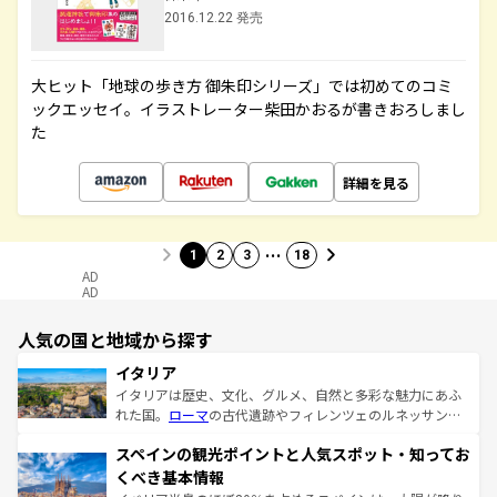
2016.12.22 発売
大ヒット「地球の歩き方 御朱印シリーズ」では初めてのコミ
ックエッセイ。イラストレーター柴田かおるが書きおろしまし
た
詳細を見る
…
1
2
3
18
AD
AD
人気の国と地域から探す
イタリア
イタリアは歴史、文化、グルメ、自然と多彩な魅力にあふ
れた国。
ローマ
の古代遺跡やフィレンツェのルネッサンス
美術、ヴェネツィアの運河など、歴史あるスポットはもち
スペインの観光ポイントと人気スポット・知ってお
ろん、トスカーナの美しい田園風景やアマルフィ海岸の絶
景など、自然景観も見逃せない。観光の合間には、本場の
くべき基本情報
ピザやパスタなど、絶品のイタリア料理を堪能することも