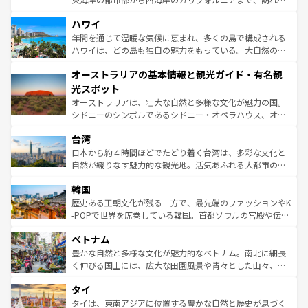
ば市内交通費無料で観光を楽しむこともできる。 なお、新
場所ごとに異なる風景と体験が待っている。ニューヨーク
着のスイス情報は
コンテンツ一覧
を参照してほしい。
ハワイ
のような巨大都市は、観光、ショッピング、エンターテイ
ンメントが詰まった刺激的なスポットだ。一方、アメリカ
年間を通じて温暖な気候に恵まれ、多くの島で構成される
西部には大自然が広がり、グランドキャニオンやイエロー
ハワイは、どの島も独自の魅力をもっている。大自然の神
ストーン国立公園といった絶景が堪能できる。さらに、南
秘を感じたいなら、火山が生み出した壮大な景観を誇るハ
オーストラリアの基本情報と観光ガイド・有名観
部のニューオーリンズでは、音楽と美食が融合した独特の
ワイ島は見逃せない。また、定番の観光地といえばオアフ
文化が魅力。旅行者はアメリカの各地域で異なる魅力を楽
島だが、静かな自然を求めるならマウイ島やカウアイ島が
光スポット
しみながら、その多様性と豊かな歴史を感じることができ
おすすめ。エメラルドグリーンに輝く海をはじめ、豊かな
オーストラリアは、壮大な自然と多様な文化が魅力の国。
るだろう。車でのロードトリップや列車の旅も、アメリカ
文化や歴史が息づいている。「アロハスピリット」と呼ば
シドニーのシンボルであるシドニー・オペラハウス、オー
ならではの贅沢な旅のスタイルだ。 なお、新着のアメリカ
れるおもてなしの心で訪れる人々を迎えてくれるハワイの
ストラリア東海岸北部に広がる大サンゴ礁地帯グレートバ
情報は
コンテンツ一覧
を参照してほしい。
人々、おいしいローカルフードやハワイアンミュージッ
台湾
リアリーフや大陸中央部にそびえるウルル（エアーズロッ
ク、伝統的なフラダンスなど、すべてがハワイの魅力を彩
ク）、タスマニアの美しい原生林やケアンズの熱帯雨林な
日本から約４時間ほどでたどり着く台湾は、多彩な文化と
っている。訪れるたびに新しい発見と感動が待っているハ
ど、見どころがたくさん。また、カフェやワイン、オージ
自然が織りなす魅力的な観光地。活気あふれる大都市の台
ワイを、存分に味わってほしい。 なお、新着のハワイ情報
ービーフなどの食文化も豊かで、美味しいものであふれて
北やノスタルジックな町並みが人気な九份（ジォウフェ
は
コンテンツ一覧
を参照してほしい。
韓国
いる。アクティビティも充実しており、サーフィンやダイ
ン）、静ひつな山岳地帯である台湾東部など、都市の喧騒
ビング、ハイキングなど、アウトドア好きにはたまらな
と山間の静けさが共存しており、訪れる人に新しい発見と
歴史ある王朝文化が残る一方で、最先端のファッションやK
い。オーストラリアの多彩な魅力を存分に味わいつくそ
驚きをもたらしてくれる。また、奥深い台湾の食文化も魅
-POPで世界を席巻している韓国。首都ソウルの宮殿や伝統
う。 なお、新着のオーストラリア情報は
コンテンツ一覧
を
力で、夜市などの屋台グルメから高級料理、ヘルシーで美
家屋が並ぶエリアでは韓国の歴史と文化に浸ることがで
参照してほしい。
ベトナム
容にもいいと評判のスイーツなど、バラエティ豊かな料理
き、地方に足を延ばせば四季折々の自然美を楽しむことが
が味わえる。 なお、新着の台湾情報は
コンテンツ一覧
を参
できる。そして、キムチや焼肉、絶品のストリートフード
豊かな自然と多様な文化が魅力的なベトナム。南北に細長
照してほしい。
まで、さまざまな韓国料理が待っている。夜には、韓国な
く伸びる国土には、広大な田園風景や青々とした山々、世
らではのナイトライフも堪能できる。あたたかいホスピタ
界遺産に登録された壮大な自然景観が点在し、都市部では
タイ
リティに包まれながら、韓国の多彩な魅力を心ゆくまで味
急速な発展と共に伝統が息づく。ハノイの古い町並みやホ
わってみてほしい。 なお、新着の韓国情報は
コンテンツ一
ーチミン市のフランス統治時代の建物も、独特の雰囲気を
タイは、東南アジアに位置する豊かな自然と歴史が息づく