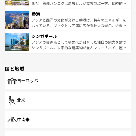
覧
を参照してほしい。
醸し出している。また、バラエティの豊かさとおいしさで
国だ。首都バンコクは高層ビルが立ち並ぶ一方、伝統的な
世界中の食通を魅了してやまないベトナム料理も魅力のひ
寺院や市場がいたるところに点在し、古きよき文化と現代
香港
とつ。フォーやバインミー、ベトナムコーヒーなどは、ぜ
の活気が交差している。北部ではチェンマイなどの山岳地
ひ現地で味わいたい。どの地域を訪れてもあたたかい人々
帯で自然と触れ合い、南部ではプーケットやクラビの美し
アジアと西洋の文化が交わる香港は、特有のエネルギーを
が旅行者を迎えてくれるので、きっと忘れられない旅にな
いビーチでリゾート気分を楽しむことができる。タイ料理
もっている。ヴィクトリア湾に広がる壮大な景色、近未来
るはずだ。 なお、新着のベトナム情報は
コンテンツ一覧
を
は世界的に有名で、屋台から高級レストランまで味覚を刺
的なアートスポット、そして歴史と現代が融合した町並
参照してほしい。
シンガポール
激する。気候は一年中温暖で、どの季節にも異なる楽しみ
み、どこを訪れても感動するはず。観光スポットが密集し
が待っている。親しみやすいタイの人々、仏教を中心とし
ており、効率よく見どころを回れるのも魅力。息をのむよ
アジアの交差点として多文化が融合した独自の魅力を放つ
た文化、そして多様な観光資源が、訪れる旅人を魅了し続
うな絶景から文化的な体験まで、香港を存分に楽しみ尽く
シンガポール。未来的な建築物が並ぶマリーナベイ、歴史
ける。 なお、新着のタイ情報は
コンテンツ一覧
を参照して
そう。 なお、新着の香港情報は
コンテンツ一覧
を参照して
と伝統を感じられるエスニックタウン、多数の緑豊かな公
ほしい。
ほしい。
園や自然保護区など、自然が調和した近代的な景観と文化
の多様性あふれるカラフルな町は、どこを歩いても新しい
国と地域
発見がある。さらに、治安のよさや充実した公共交通機関
も、旅行者にとっては魅力的なポイント。グルメも豊富
で、ホーカーズは地元の風情を楽しめる外せないスポット
ヨーロッパ
だ。訪れる人を飽きさせないシンガポールで、多様な魅力
を体感しよう。 なお、新着のシンガポール情報は
コンテン
ツ一覧
を参照してほしい。
北米
中南米