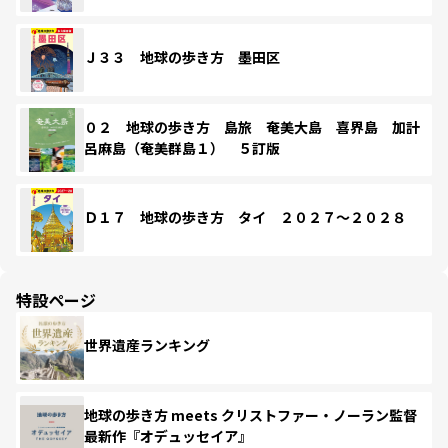
Ｊ３３ 地球の歩き方 墨田区
０２ 地球の歩き方 島旅 奄美大島 喜界島 加計
呂麻島（奄美群島１） ５訂版
Ｄ１７ 地球の歩き方 タイ ２０２７～２０２８
特設ページ
世界遺産ランキング
地球の歩き方 meets クリストファー・ノーラン監督
最新作『オデュッセイア』