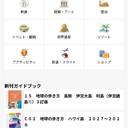
飲食
建築・アート
宿泊
イベント・観戦
世界遺産
リゾート
アクティビティ
鉄道・フライト
ショップ
新刊ガイドブック
１５ 地球の歩き方 島旅 伊豆大島 利島（伊豆諸
島①）３訂版
Ｃ０２ 地球の歩き方 ハワイ島 ２０２７～２０２
８