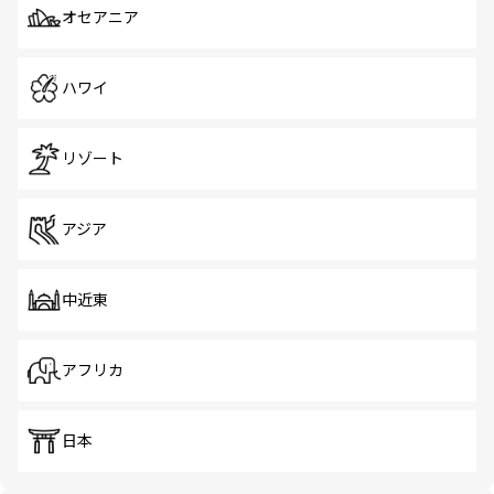
オセアニア
ハワイ
リゾート
アジア
中近東
アフリカ
日本