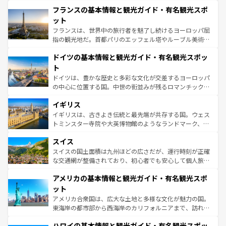
と文化が詰まったヨーロッパ屈指の旅行先だ。多様な地域
なお、新着のイタリア情報は
コンテンツ一覧
を参照してほ
フランスの基本情報と観光ガイド・有名観光スポ
文化が根付くこの国では、情熱的なフラメンコ、熱気あふ
しい。
れる闘牛、そして美味しいタパスが生活の一部となってい
ット
る。首都マドリードの洗練された雰囲気や、バルセロナの
フランスは、世界中の旅行者を魅了し続けるヨーロッパ屈
アートに溢れた街角から、地方では古代ローマ遺跡や中世
指の観光地だ。首都パリのエッフェル塔やルーブル美術館
の城塞都市、穏やかなビーチリゾートまで多彩な表情を見
といった象徴的なスポットから、田舎町の古風な美しさま
せる。地方によって風土や気候が異なるスペインはその個
ドイツの基本情報と観光ガイド・有名観光スポッ
で、幅広い魅力が詰まっている。華麗な宮殿、歴史的な大
性で訪れる人を魅了する。 なお、新着のスペイン情報は
コ
聖堂、美しいビーチ、そして豊かな自然が、訪れる者を心
ト
ンテンツ一覧
を参照してほしい。
から魅了する。また、フランスは美食の国としても知ら
ドイツは、豊かな歴史と多彩な文化が交差するヨーロッパ
れ、フランス料理はユネスコ無形文化遺産にも登録されて
の中心に位置する国。中世の街並みが残るロマンチック街
いる。シャンパンの発祥地であるランス、プロヴァンスの
道から、未来を先取りするようなモダンな都市まで多様な
香り高いラベンダー畑など、多彩な楽しみ方が可能だ。さ
イギリス
顔を持つこの国は、どこを歩いても飽きることがない。ベ
らに、パリ以外の地域にも魅力が溢れており、どの街角に
ルリンの文化的活気、バイエルン州のアルプスの絶景、そ
イギリスは、古きよき伝統と最先端が共存する国。ウェス
も豊かな歴史と文化が息づいている。パリ以外の個性あふ
してライン川沿いのワイン畑といった風景は必見。ビール
トミンスター寺院や大英博物館のようなランドマーク、歴
れる地方に足を運ぶとそれぞれで全く異なる文化を体験で
とソーセージを味わいながら地元の人と過ごす楽しい時間
史ある大学都市、美しい丘陵地帯や牧歌的な風景など、エ
きるだろう。 なお、新着のフランス情報は
コンテンツ一覧
スイス
は、お酒好きな人にはぜひ体験してほしい。 なお、新着の
リアごとに異なる魅力がある。また、優雅なアフタヌーン
を参照してほしい。
ドイツ情報は
コンテンツ一覧
を参照してほしい。
ティー、ビール好きにはたまらない英国パブ、サッカー観
スイスの国土面積は九州ほどの広さだが、運行時刻が正確
戦など、本場だからこそできる体験も豊富。イギリスを旅
な交通網が整備されており、初心者でも安心して個人旅行
して楽しみつくそう。 なお、新着のイギリス情報は
コンテ
を楽しめる。日本同様に時刻表どおりの旅が可能だ。中世
アメリカの基本情報と観光ガイド・有名観光スポ
ンツ一覧
を参照してほしい。
の建物がそのまま残る町や、スイスならではのユニークな
博物館もあり、アルプス観光だけでなく町歩きも満喫する
ット
ことができる。国民の所得が高いため物価も高いが、旅行
アメリカ合衆国は、広大な土地と多様な文化が魅力の国。
者向けの交通パス提供のサービスもあり、うまく活用すれ
東海岸の都市部から西海岸のカリフォルニアまで、訪れる
ば市内交通費無料で観光を楽しむこともできる。 なお、新
場所ごとに異なる風景と体験が待っている。ニューヨーク
着のスイス情報は
コンテンツ一覧
を参照してほしい。
ハワイの基本情報と観光ガイド・有名観光スポッ
のような巨大都市は、観光、ショッピング、エンターテイ