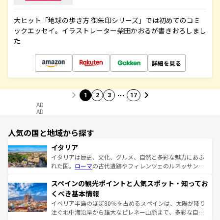
大ヒット「地球の歩き方 御朱印シリーズ」では初めてのコミ
ックエッセイ。イラストレーター柴田かおるが書きおろしまし
た
詳細を見る
…
1
2
3
17
AD
AD
人気の国と地域から探す
イタリア
イタリアは歴史、文化、グルメ、自然と多彩な魅力にあふ
れた国。
ローマ
の古代遺跡やフィレンツェのルネッサンス
美術、ヴェネツィアの運河など、歴史あるスポットはもち
スペインの観光ポイントと人気スポット・知ってお
ろん、トスカーナの美しい田園風景やアマルフィ海岸の絶
景など、自然景観も見逃せない。観光の合間には、本場の
くべき基本情報
ピザやパスタなど、絶品のイタリア料理を堪能することも
イベリア半島のほぼ80％を占めるスペインは、太陽が降り
できる。朝目覚めてから夜眠るまで、すべての瞬間を楽し
注ぐ地中海沿岸から雄大なピレネー山脈まで、多彩な自然
ませてくれるイタリアで、忘れられない旅をしてみよう！