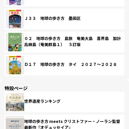
Ｊ３３ 地球の歩き方 墨田区
０２ 地球の歩き方 島旅 奄美大島 喜界島 加計
呂麻島（奄美群島１） ５訂版
Ｄ１７ 地球の歩き方 タイ ２０２７～２０２８
特設ページ
世界遺産ランキング
地球の歩き方 meets クリストファー・ノーラン監督
最新作『オデュッセイア』