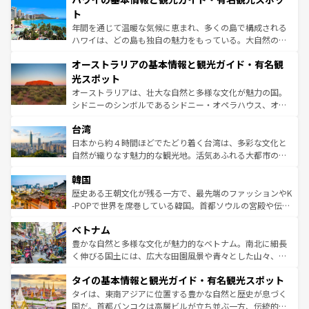
ンメントが詰まった刺激的なスポットだ。一方、アメリカ
ト
西部には大自然が広がり、グランドキャニオンやイエロー
年間を通じて温暖な気候に恵まれ、多くの島で構成される
ストーン国立公園といった絶景が堪能できる。さらに、南
ハワイは、どの島も独自の魅力をもっている。大自然の神
部のニューオーリンズでは、音楽と美食が融合した独特の
秘を感じたいなら、火山が生み出した壮大な景観を誇るハ
文化が魅力。旅行者はアメリカの各地域で異なる魅力を楽
オーストラリアの基本情報と観光ガイド・有名観
ワイ島は見逃せない。また、定番の観光地といえばオアフ
しみながら、その多様性と豊かな歴史を感じることができ
島だが、静かな自然を求めるならマウイ島やカウアイ島が
光スポット
るだろう。車でのロードトリップや列車の旅も、アメリカ
おすすめ。エメラルドグリーンに輝く海をはじめ、豊かな
オーストラリアは、壮大な自然と多様な文化が魅力の国。
ならではの贅沢な旅のスタイルだ。 なお、新着のアメリカ
文化や歴史が息づいている。「アロハスピリット」と呼ば
シドニーのシンボルであるシドニー・オペラハウス、オー
情報は
コンテンツ一覧
を参照してほしい。
れるおもてなしの心で訪れる人々を迎えてくれるハワイの
ストラリア東海岸北部に広がる大サンゴ礁地帯グレートバ
人々、おいしいローカルフードやハワイアンミュージッ
台湾
リアリーフや大陸中央部にそびえるウルル（エアーズロッ
ク、伝統的なフラダンスなど、すべてがハワイの魅力を彩
ク）、タスマニアの美しい原生林やケアンズの熱帯雨林な
日本から約４時間ほどでたどり着く台湾は、多彩な文化と
っている。訪れるたびに新しい発見と感動が待っているハ
ど、見どころがたくさん。また、カフェやワイン、オージ
自然が織りなす魅力的な観光地。活気あふれる大都市の台
ワイを、存分に味わってほしい。 なお、新着のハワイ情報
ービーフなどの食文化も豊かで、美味しいものであふれて
北やノスタルジックな町並みが人気な九份（ジォウフェ
は
コンテンツ一覧
を参照してほしい。
韓国
いる。アクティビティも充実しており、サーフィンやダイ
ン）、静ひつな山岳地帯である台湾東部など、都市の喧騒
ビング、ハイキングなど、アウトドア好きにはたまらな
と山間の静けさが共存しており、訪れる人に新しい発見と
歴史ある王朝文化が残る一方で、最先端のファッションやK
い。オーストラリアの多彩な魅力を存分に味わいつくそ
驚きをもたらしてくれる。また、奥深い台湾の食文化も魅
-POPで世界を席巻している韓国。首都ソウルの宮殿や伝統
う。 なお、新着のオーストラリア情報は
コンテンツ一覧
を
力で、夜市などの屋台グルメから高級料理、ヘルシーで美
家屋が並ぶエリアでは韓国の歴史と文化に浸ることがで
参照してほしい。
ベトナム
容にもいいと評判のスイーツなど、バラエティ豊かな料理
き、地方に足を延ばせば四季折々の自然美を楽しむことが
が味わえる。 なお、新着の台湾情報は
コンテンツ一覧
を参
できる。そして、キムチや焼肉、絶品のストリートフード
豊かな自然と多様な文化が魅力的なベトナム。南北に細長
照してほしい。
まで、さまざまな韓国料理が待っている。夜には、韓国な
く伸びる国土には、広大な田園風景や青々とした山々、世
らではのナイトライフも堪能できる。あたたかいホスピタ
界遺産に登録された壮大な自然景観が点在し、都市部では
タイの基本情報と観光ガイド・有名観光スポット
リティに包まれながら、韓国の多彩な魅力を心ゆくまで味
急速な発展と共に伝統が息づく。ハノイの古い町並みやホ
わってみてほしい。 なお、新着の韓国情報は
コンテンツ一
ーチミン市のフランス統治時代の建物も、独特の雰囲気を
タイは、東南アジアに位置する豊かな自然と歴史が息づく
覧
を参照してほしい。
醸し出している。また、バラエティの豊かさとおいしさで
国だ。首都バンコクは高層ビルが立ち並ぶ一方、伝統的な