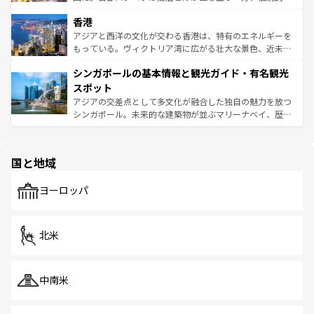
世界中の食通を魅了してやまないベトナム料理も魅力のひ
寺院や市場がいたるところに点在し、古きよき文化と現代
香港
とつ。フォーやバインミー、ベトナムコーヒーなどは、ぜ
の活気が交差している。北部ではチェンマイなどの山岳地
ひ現地で味わいたい。どの地域を訪れてもあたたかい人々
帯で自然と触れ合い、南部ではプーケットやクラビの美し
アジアと西洋の文化が交わる香港は、特有のエネルギーを
が旅行者を迎えてくれるので、きっと忘れられない旅にな
いビーチでリゾート気分を楽しむことができる。タイ料理
もっている。ヴィクトリア湾に広がる壮大な景色、近未来
るはずだ。 なお、新着のベトナム情報は
コンテンツ一覧
を
は世界的に有名で、屋台から高級レストランまで味覚を刺
的なアートスポット、そして歴史と現代が融合した町並
参照してほしい。
シンガポールの基本情報と観光ガイド・有名観光
激する。気候は一年中温暖で、どの季節にも異なる楽しみ
み、どこを訪れても感動するはず。観光スポットが密集し
が待っている。親しみやすいタイの人々、仏教を中心とし
ており、効率よく見どころを回れるのも魅力。息をのむよ
スポット
た文化、そして多様な観光資源が、訪れる旅人を魅了し続
うな絶景から文化的な体験まで、香港を存分に楽しみ尽く
アジアの交差点として多文化が融合した独自の魅力を放つ
ける。 なお、新着のタイ情報は
コンテンツ一覧
を参照して
そう。 なお、新着の香港情報は
コンテンツ一覧
を参照して
シンガポール。未来的な建築物が並ぶマリーナベイ、歴史
ほしい。
ほしい。
と伝統を感じられるエスニックタウン、多数の緑豊かな公
園や自然保護区など、自然が調和した近代的な景観と文化
の多様性あふれるカラフルな町は、どこを歩いても新しい
国と地域
発見がある。さらに、治安のよさや充実した公共交通機関
も、旅行者にとっては魅力的なポイント。グルメも豊富
で、ホーカーズは地元の風情を楽しめる外せないスポット
ヨーロッパ
だ。訪れる人を飽きさせないシンガポールで、多様な魅力
を体感しよう。 なお、新着のシンガポール情報は
コンテン
ツ一覧
を参照してほしい。
北米
中南米