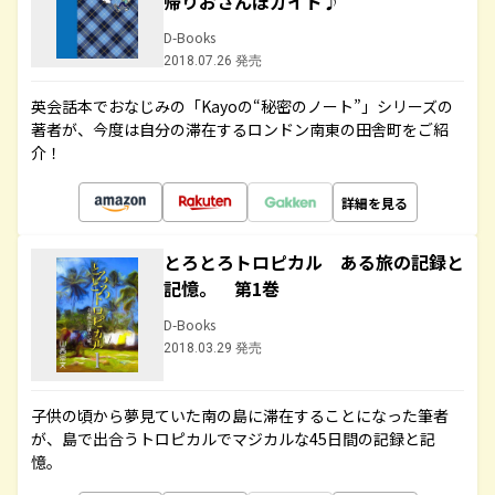
帰りおさんぽガイド♪
D-Books
2018.07.26 発売
英会話本でおなじみの「Kayoの“秘密のノート”」シリーズの
著者が、今度は自分の滞在するロンドン南東の田舎町をご紹
介！
詳細を見る
とろとろトロピカル ある旅の記録と
記憶。 第1巻
D-Books
2018.03.29 発売
子供の頃から夢見ていた南の島に滞在することになった筆者
が、島で出合うトロピカルでマジカルな45日間の記録と記
憶。