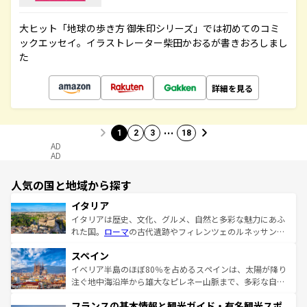
大ヒット「地球の歩き方 御朱印シリーズ」では初めてのコミ
ックエッセイ。イラストレーター柴田かおるが書きおろしまし
た
詳細を見る
…
1
2
3
18
AD
AD
人気の国と地域から探す
イタリア
イタリアは歴史、文化、グルメ、自然と多彩な魅力にあふ
れた国。
ローマ
の古代遺跡やフィレンツェのルネッサンス
美術、ヴェネツィアの運河など、歴史あるスポットはもち
スペイン
ろん、トスカーナの美しい田園風景やアマルフィ海岸の絶
景など、自然景観も見逃せない。観光の合間には、本場の
イベリア半島のほぼ80％を占めるスペインは、太陽が降り
ピザやパスタなど、絶品のイタリア料理を堪能することも
注ぐ地中海沿岸から雄大なピレネー山脈まで、多彩な自然
できる。朝目覚めてから夜眠るまで、すべての瞬間を楽し
と文化が詰まったヨーロッパ屈指の旅行先だ。多様な地域
フランスの基本情報と観光ガイド・有名観光スポ
ませてくれるイタリアで、忘れられない旅をしてみよう！
文化が根付くこの国では、情熱的なフラメンコ、熱気あふ