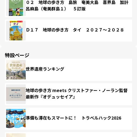
０２ 地球の歩き方 島旅 奄美大島 喜界島 加計
呂麻島（奄美群島１） ５訂版
Ｄ１７ 地球の歩き方 タイ ２０２７～２０２８
特設ページ
世界遺産ランキング
地球の歩き方 meets クリストファー・ノーラン監督
最新作『オデュッセイア』
準備も滞在もスマートに！ トラベルハック2026