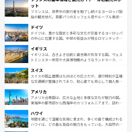
なお、新着のイタリア情報は
コンテンツ一覧
を参照してほ
れる闘牛、そして美味しいタパスが生活の一部となってい
ット
しい。
る。首都マドリードの洗練された雰囲気や、バルセロナの
フランスは、世界中の旅行者を魅了し続けるヨーロッパ屈
アートに溢れた街角から、地方では古代ローマ遺跡や中世
指の観光地だ。首都パリのエッフェル塔やルーブル美術館
の城塞都市、穏やかなビーチリゾートまで多彩な表情を見
といった象徴的なスポットから、田舎町の古風な美しさま
せる。地方によって風土や気候が異なるスペインはその個
ドイツ
で、幅広い魅力が詰まっている。華麗な宮殿、歴史的な大
性で訪れる人を魅了する。 なお、新着のスペイン情報は
コ
聖堂、美しいビーチ、そして豊かな自然が、訪れる者を心
ドイツは、豊かな歴史と多彩な文化が交差するヨーロッパ
ンテンツ一覧
を参照してほしい。
から魅了する。また、フランスは美食の国としても知ら
の中心に位置する国。中世の街並みが残るロマンチック街
れ、フランス料理はユネスコ無形文化遺産にも登録されて
道から、未来を先取りするようなモダンな都市まで多様な
イギリス
いる。シャンパンの発祥地であるランス、プロヴァンスの
顔を持つこの国は、どこを歩いても飽きることがない。ベ
香り高いラベンダー畑など、多彩な楽しみ方が可能だ。さ
ルリンの文化的活気、バイエルン州のアルプスの絶景、そ
イギリスは、古きよき伝統と最先端が共存する国。ウェス
らに、パリ以外の地域にも魅力が溢れており、どの街角に
してライン川沿いのワイン畑といった風景は必見。ビール
トミンスター寺院や大英博物館のようなランドマーク、歴
も豊かな歴史と文化が息づいている。パリ以外の個性あふ
とソーセージを味わいながら地元の人と過ごす楽しい時間
史ある大学都市、美しい丘陵地帯や牧歌的な風景など、エ
れる地方に足を運ぶとそれぞれで全く異なる文化を体験で
スイス
は、お酒好きな人にはぜひ体験してほしい。 なお、新着の
リアごとに異なる魅力がある。また、優雅なアフタヌーン
きるだろう。 なお、新着のフランス情報は
コンテンツ一覧
ドイツ情報は
コンテンツ一覧
を参照してほしい。
ティー、ビール好きにはたまらない英国パブ、サッカー観
スイスの国土面積は九州ほどの広さだが、運行時刻が正確
を参照してほしい。
戦など、本場だからこそできる体験も豊富。イギリスを旅
な交通網が整備されており、初心者でも安心して個人旅行
して楽しみつくそう。 なお、新着のイギリス情報は
コンテ
を楽しめる。日本同様に時刻表どおりの旅が可能だ。中世
アメリカ
ンツ一覧
を参照してほしい。
の建物がそのまま残る町や、スイスならではのユニークな
博物館もあり、アルプス観光だけでなく町歩きも満喫する
アメリカ合衆国は、広大な土地と多様な文化が魅力の国。
ことができる。国民の所得が高いため物価も高いが、旅行
東海岸の都市部から西海岸のカリフォルニアまで、訪れる
者向けの交通パス提供のサービスもあり、うまく活用すれ
場所ごとに異なる風景と体験が待っている。ニューヨーク
ハワイ
ば市内交通費無料で観光を楽しむこともできる。 なお、新
のような巨大都市は、観光、ショッピング、エンターテイ
着のスイス情報は
コンテンツ一覧
を参照してほしい。
ンメントが詰まった刺激的なスポットだ。一方、アメリカ
年間を通じて温暖な気候に恵まれ、多くの島で構成される
西部には大自然が広がり、グランドキャニオンやイエロー
ハワイは、どの島も独自の魅力をもっている。大自然の神
ストーン国立公園といった絶景が堪能できる。さらに、南
秘を感じたいなら、火山が生み出した壮大な景観を誇るハ