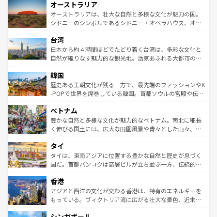
オーストラリア
部のニューオーリンズでは、音楽と美食が融合した独特の
ワイ島は見逃せない。また、定番の観光地といえばオアフ
文化が魅力。旅行者はアメリカの各地域で異なる魅力を楽
島だが、静かな自然を求めるならマウイ島やカウアイ島が
オーストラリアは、壮大な自然と多様な文化が魅力の国。
しみながら、その多様性と豊かな歴史を感じることができ
おすすめ。エメラルドグリーンに輝く海をはじめ、豊かな
シドニーのシンボルであるシドニー・オペラハウス、オー
るだろう。車でのロードトリップや列車の旅も、アメリカ
文化や歴史が息づいている。「アロハスピリット」と呼ば
ストラリア東海岸北部に広がる大サンゴ礁地帯グレートバ
ならではの贅沢な旅のスタイルだ。 なお、新着のアメリカ
台湾
れるおもてなしの心で訪れる人々を迎えてくれるハワイの
リアリーフや大陸中央部にそびえるウルル（エアーズロッ
情報は
コンテンツ一覧
を参照してほしい。
人々、おいしいローカルフードやハワイアンミュージッ
ク）、タスマニアの美しい原生林やケアンズの熱帯雨林な
日本から約４時間ほどでたどり着く台湾は、多彩な文化と
ク、伝統的なフラダンスなど、すべてがハワイの魅力を彩
ど、見どころがたくさん。また、カフェやワイン、オージ
自然が織りなす魅力的な観光地。活気あふれる大都市の台
っている。訪れるたびに新しい発見と感動が待っているハ
ービーフなどの食文化も豊かで、美味しいものであふれて
北やノスタルジックな町並みが人気な九份（ジォウフェ
ワイを、存分に味わってほしい。 なお、新着のハワイ情報
韓国
いる。アクティビティも充実しており、サーフィンやダイ
ン）、静ひつな山岳地帯である台湾東部など、都市の喧騒
は
コンテンツ一覧
を参照してほしい。
ビング、ハイキングなど、アウトドア好きにはたまらな
と山間の静けさが共存しており、訪れる人に新しい発見と
歴史ある王朝文化が残る一方で、最先端のファッションやK
い。オーストラリアの多彩な魅力を存分に味わいつくそ
驚きをもたらしてくれる。また、奥深い台湾の食文化も魅
-POPで世界を席巻している韓国。首都ソウルの宮殿や伝統
う。 なお、新着のオーストラリア情報は
コンテンツ一覧
を
力で、夜市などの屋台グルメから高級料理、ヘルシーで美
家屋が並ぶエリアでは韓国の歴史と文化に浸ることがで
参照してほしい。
ベトナム
容にもいいと評判のスイーツなど、バラエティ豊かな料理
き、地方に足を延ばせば四季折々の自然美を楽しむことが
が味わえる。 なお、新着の台湾情報は
コンテンツ一覧
を参
できる。そして、キムチや焼肉、絶品のストリートフード
豊かな自然と多様な文化が魅力的なベトナム。南北に細長
照してほしい。
まで、さまざまな韓国料理が待っている。夜には、韓国な
く伸びる国土には、広大な田園風景や青々とした山々、世
らではのナイトライフも堪能できる。あたたかいホスピタ
界遺産に登録された壮大な自然景観が点在し、都市部では
タイ
リティに包まれながら、韓国の多彩な魅力を心ゆくまで味
急速な発展と共に伝統が息づく。ハノイの古い町並みやホ
わってみてほしい。 なお、新着の韓国情報は
コンテンツ一
ーチミン市のフランス統治時代の建物も、独特の雰囲気を
タイは、東南アジアに位置する豊かな自然と歴史が息づく
覧
を参照してほしい。
醸し出している。また、バラエティの豊かさとおいしさで
国だ。首都バンコクは高層ビルが立ち並ぶ一方、伝統的な
世界中の食通を魅了してやまないベトナム料理も魅力のひ
寺院や市場がいたるところに点在し、古きよき文化と現代
香港
とつ。フォーやバインミー、ベトナムコーヒーなどは、ぜ
の活気が交差している。北部ではチェンマイなどの山岳地
ひ現地で味わいたい。どの地域を訪れてもあたたかい人々
帯で自然と触れ合い、南部ではプーケットやクラビの美し
アジアと西洋の文化が交わる香港は、特有のエネルギーを
が旅行者を迎えてくれるので、きっと忘れられない旅にな
いビーチでリゾート気分を楽しむことができる。タイ料理
もっている。ヴィクトリア湾に広がる壮大な景色、近未来
るはずだ。 なお、新着のベトナム情報は
コンテンツ一覧
を
は世界的に有名で、屋台から高級レストランまで味覚を刺
的なアートスポット、そして歴史と現代が融合した町並
参照してほしい。
シンガポール
激する。気候は一年中温暖で、どの季節にも異なる楽しみ
み、どこを訪れても感動するはず。観光スポットが密集し