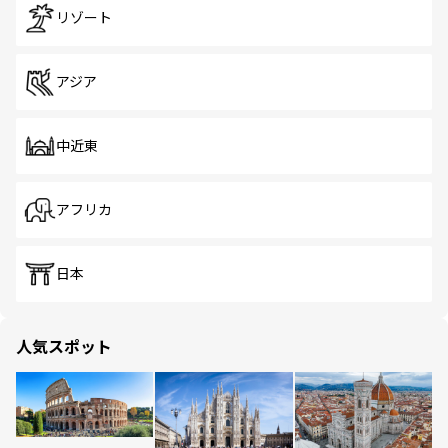
リゾート
アジア
中近東
アフリカ
日本
人気スポット