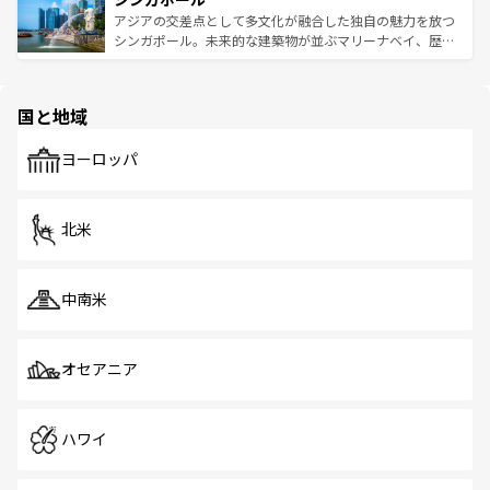
が待っている。親しみやすいタイの人々、仏教を中心とし
ており、効率よく見どころを回れるのも魅力。息をのむよ
アジアの交差点として多文化が融合した独自の魅力を放つ
た文化、そして多様な観光資源が、訪れる旅人を魅了し続
うな絶景から文化的な体験まで、香港を存分に楽しみ尽く
シンガポール。未来的な建築物が並ぶマリーナベイ、歴史
ける。 なお、新着のタイ情報は
コンテンツ一覧
を参照して
そう。 なお、新着の香港情報は
コンテンツ一覧
を参照して
と伝統を感じられるエスニックタウン、多数の緑豊かな公
ほしい。
ほしい。
園や自然保護区など、自然が調和した近代的な景観と文化
の多様性あふれるカラフルな町は、どこを歩いても新しい
国と地域
発見がある。さらに、治安のよさや充実した公共交通機関
も、旅行者にとっては魅力的なポイント。グルメも豊富
で、ホーカーズは地元の風情を楽しめる外せないスポット
ヨーロッパ
だ。訪れる人を飽きさせないシンガポールで、多様な魅力
を体感しよう。 なお、新着のシンガポール情報は
コンテン
ツ一覧
を参照してほしい。
北米
中南米
オセアニア
ハワイ