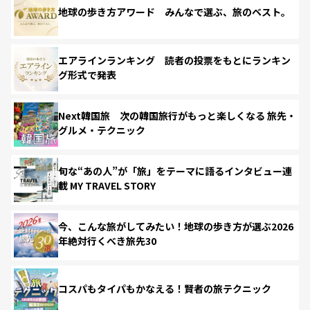
地球の歩き方アワード みんなで選ぶ、旅のベスト。
エアラインランキング 読者の投票をもとにランキン
グ形式で発表
Next韓国旅 次の韓国旅行がもっと楽しくなる 旅先・
グルメ・テクニック
旬な“あの人”が「旅」をテーマに語るインタビュー連
載 MY TRAVEL STORY
今、こんな旅がしてみたい！地球の歩き方が選ぶ2026
年絶対行くべき旅先30
コスパもタイパもかなえる！賢者の旅テクニック