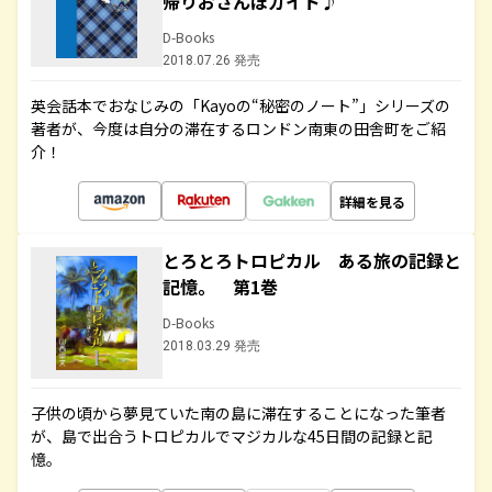
帰りおさんぽガイド♪
D-Books
2018.07.26 発売
英会話本でおなじみの「Kayoの“秘密のノート”」シリーズの
著者が、今度は自分の滞在するロンドン南東の田舎町をご紹
介！
詳細を見る
とろとろトロピカル ある旅の記録と
記憶。 第1巻
D-Books
2018.03.29 発売
子供の頃から夢見ていた南の島に滞在することになった筆者
が、島で出合うトロピカルでマジカルな45日間の記録と記
憶。