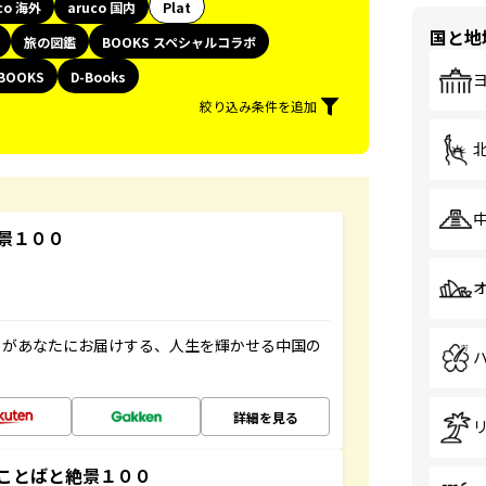
co 海外
aruco 国内
Plat
国と地
旅の図鑑
BOOKS スペシャルコラボ
BOOKS
D-Books
絞り込み条件を追加
景１００
」があなたにお届けする、人生を輝かせる中国の
詳細を見る
ことばと絶景１００