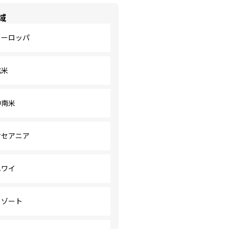
域
ヨーロッパ
北米
中南米
オセアニア
ハワイ
リゾート