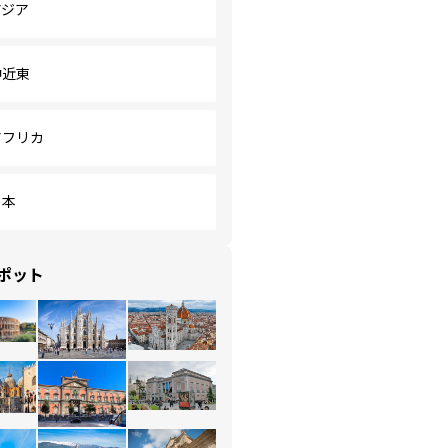
アジア
中近東
アフリカ
日本
ポット