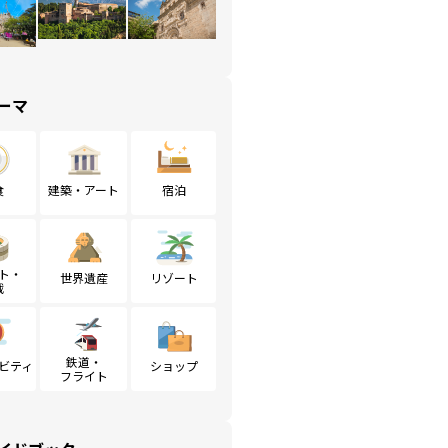
ーマ
食
建築・アート
宿泊
ト・
世界遺産
リゾート
戦
鉄道・
ビティ
ショップ
フライト