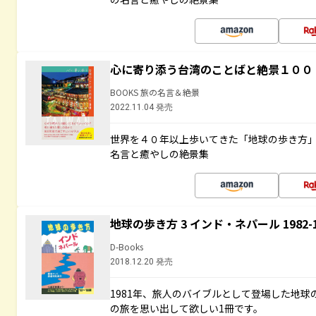
心に寄り添う台湾のことばと絶景１００
BOOKS 旅の名言＆絶景
2022.11.04 発売
世界を４０年以上歩いてきた「地球の歩き方
名言と癒やしの絶景集
地球の歩き方 3 インド・ネパール 1982
D-Books
2018.12.20 発売
1981年、旅人のバイブルとして登場した地
の旅を思い出して欲しい1冊です。