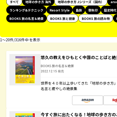
すべて
地球の歩き方 海外
地球の歩き方 Jシリーズ（国内）
aru
ランキング&テクニック
Resort Style
島旅
御朱印
歴史時代
BOOKS 旅の名言＆絶景
BOOKS 旅と健康
BOOKS 旅の読み物
1〜20件/316件中 を表示
悠久の教えをひもとく中国のことばと絶
BOOKS 旅の名言＆絶景
2022.12.15 発売
世界を４０年以上歩いてきた「地球の歩き方
名言と癒やしの絶景集
今すぐ旅に出たくなる！地球の歩き方の