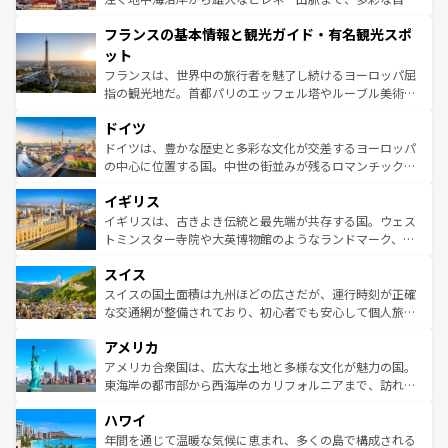
できる。朝目覚めてから夜眠るまで、すべての瞬間を楽し
と文化が詰まったヨーロッパ屈指の旅行先だ。多様な地域
フランスの基本情報と観光ガイド・有名観光スポ
ませてくれるイタリアで、忘れられない旅をしてみよう！
文化が根付くこの国では、情熱的なフラメンコ、熱気あふ
なお、新着のイタリア情報は
コンテンツ一覧
を参照してほ
れる闘牛、そして美味しいタパスが生活の一部となってい
ット
しい。
る。首都マドリードの洗練された雰囲気や、バルセロナの
フランスは、世界中の旅行者を魅了し続けるヨーロッパ屈
アートに溢れた街角から、地方では古代ローマ遺跡や中世
指の観光地だ。首都パリのエッフェル塔やルーブル美術館
の城塞都市、穏やかなビーチリゾートまで多彩な表情を見
といった象徴的なスポットから、田舎町の古風な美しさま
せる。地方によって風土や気候が異なるスペインはその個
ドイツ
で、幅広い魅力が詰まっている。華麗な宮殿、歴史的な大
性で訪れる人を魅了する。 なお、新着のスペイン情報は
コ
聖堂、美しいビーチ、そして豊かな自然が、訪れる者を心
ドイツは、豊かな歴史と多彩な文化が交差するヨーロッパ
ンテンツ一覧
を参照してほしい。
から魅了する。また、フランスは美食の国としても知ら
の中心に位置する国。中世の街並みが残るロマンチック街
れ、フランス料理はユネスコ無形文化遺産にも登録されて
道から、未来を先取りするようなモダンな都市まで多様な
イギリス
いる。シャンパンの発祥地であるランス、プロヴァンスの
顔を持つこの国は、どこを歩いても飽きることがない。ベ
香り高いラベンダー畑など、多彩な楽しみ方が可能だ。さ
ルリンの文化的活気、バイエルン州のアルプスの絶景、そ
イギリスは、古きよき伝統と最先端が共存する国。ウェス
らに、パリ以外の地域にも魅力が溢れており、どの街角に
してライン川沿いのワイン畑といった風景は必見。ビール
トミンスター寺院や大英博物館のようなランドマーク、歴
も豊かな歴史と文化が息づいている。パリ以外の個性あふ
とソーセージを味わいながら地元の人と過ごす楽しい時間
史ある大学都市、美しい丘陵地帯や牧歌的な風景など、エ
れる地方に足を運ぶとそれぞれで全く異なる文化を体験で
スイス
は、お酒好きな人にはぜひ体験してほしい。 なお、新着の
リアごとに異なる魅力がある。また、優雅なアフタヌーン
きるだろう。 なお、新着のフランス情報は
コンテンツ一覧
ドイツ情報は
コンテンツ一覧
を参照してほしい。
ティー、ビール好きにはたまらない英国パブ、サッカー観
スイスの国土面積は九州ほどの広さだが、運行時刻が正確
を参照してほしい。
戦など、本場だからこそできる体験も豊富。イギリスを旅
な交通網が整備されており、初心者でも安心して個人旅行
して楽しみつくそう。 なお、新着のイギリス情報は
コンテ
を楽しめる。日本同様に時刻表どおりの旅が可能だ。中世
アメリカ
ンツ一覧
を参照してほしい。
の建物がそのまま残る町や、スイスならではのユニークな
博物館もあり、アルプス観光だけでなく町歩きも満喫する
アメリカ合衆国は、広大な土地と多様な文化が魅力の国。
ことができる。国民の所得が高いため物価も高いが、旅行
東海岸の都市部から西海岸のカリフォルニアまで、訪れる
者向けの交通パス提供のサービスもあり、うまく活用すれ
場所ごとに異なる風景と体験が待っている。ニューヨーク
ハワイ
ば市内交通費無料で観光を楽しむこともできる。 なお、新
のような巨大都市は、観光、ショッピング、エンターテイ
着のスイス情報は
コンテンツ一覧
を参照してほしい。
ンメントが詰まった刺激的なスポットだ。一方、アメリカ
年間を通じて温暖な気候に恵まれ、多くの島で構成される