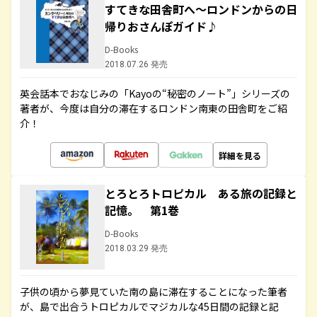
すてきな田舎町へ～ロンドンからの日
帰りおさんぽガイド♪
D-Books
2018.07.26 発売
英会話本でおなじみの「Kayoの“秘密のノート”」シリーズの
著者が、今度は自分の滞在するロンドン南東の田舎町をご紹
介！
詳細を見る
とろとろトロピカル ある旅の記録と
記憶。 第1巻
D-Books
2018.03.29 発売
子供の頃から夢見ていた南の島に滞在することになった筆者
が、島で出合うトロピカルでマジカルな45日間の記録と記