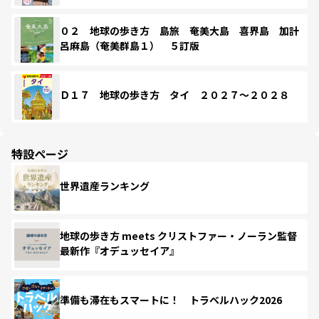
０２ 地球の歩き方 島旅 奄美大島 喜界島 加計
呂麻島（奄美群島１） ５訂版
Ｄ１７ 地球の歩き方 タイ ２０２７～２０２８
特設ページ
世界遺産ランキング
地球の歩き方 meets クリストファー・ノーラン監督
最新作『オデュッセイア』
準備も滞在もスマートに！ トラベルハック2026