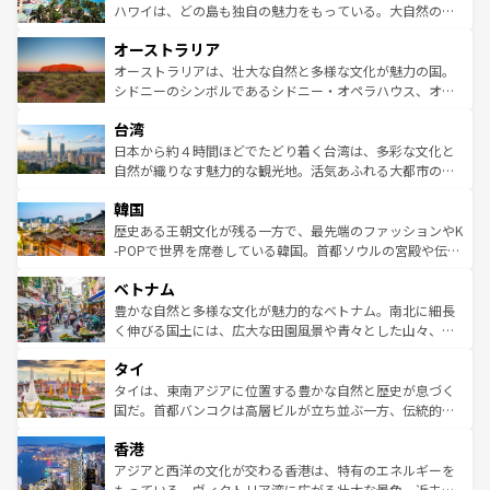
西部には大自然が広がり、グランドキャニオンやイエロー
ハワイは、どの島も独自の魅力をもっている。大自然の神
ストーン国立公園といった絶景が堪能できる。さらに、南
秘を感じたいなら、火山が生み出した壮大な景観を誇るハ
オーストラリア
部のニューオーリンズでは、音楽と美食が融合した独特の
ワイ島は見逃せない。また、定番の観光地といえばオアフ
文化が魅力。旅行者はアメリカの各地域で異なる魅力を楽
島だが、静かな自然を求めるならマウイ島やカウアイ島が
オーストラリアは、壮大な自然と多様な文化が魅力の国。
しみながら、その多様性と豊かな歴史を感じることができ
おすすめ。エメラルドグリーンに輝く海をはじめ、豊かな
シドニーのシンボルであるシドニー・オペラハウス、オー
るだろう。車でのロードトリップや列車の旅も、アメリカ
文化や歴史が息づいている。「アロハスピリット」と呼ば
ストラリア東海岸北部に広がる大サンゴ礁地帯グレートバ
ならではの贅沢な旅のスタイルだ。 なお、新着のアメリカ
台湾
れるおもてなしの心で訪れる人々を迎えてくれるハワイの
リアリーフや大陸中央部にそびえるウルル（エアーズロッ
情報は
コンテンツ一覧
を参照してほしい。
人々、おいしいローカルフードやハワイアンミュージッ
ク）、タスマニアの美しい原生林やケアンズの熱帯雨林な
日本から約４時間ほどでたどり着く台湾は、多彩な文化と
ク、伝統的なフラダンスなど、すべてがハワイの魅力を彩
ど、見どころがたくさん。また、カフェやワイン、オージ
自然が織りなす魅力的な観光地。活気あふれる大都市の台
っている。訪れるたびに新しい発見と感動が待っているハ
ービーフなどの食文化も豊かで、美味しいものであふれて
北やノスタルジックな町並みが人気な九份（ジォウフェ
ワイを、存分に味わってほしい。 なお、新着のハワイ情報
韓国
いる。アクティビティも充実しており、サーフィンやダイ
ン）、静ひつな山岳地帯である台湾東部など、都市の喧騒
は
コンテンツ一覧
を参照してほしい。
ビング、ハイキングなど、アウトドア好きにはたまらな
と山間の静けさが共存しており、訪れる人に新しい発見と
歴史ある王朝文化が残る一方で、最先端のファッションやK
い。オーストラリアの多彩な魅力を存分に味わいつくそ
驚きをもたらしてくれる。また、奥深い台湾の食文化も魅
-POPで世界を席巻している韓国。首都ソウルの宮殿や伝統
う。 なお、新着のオーストラリア情報は
コンテンツ一覧
を
力で、夜市などの屋台グルメから高級料理、ヘルシーで美
家屋が並ぶエリアでは韓国の歴史と文化に浸ることがで
参照してほしい。
ベトナム
容にもいいと評判のスイーツなど、バラエティ豊かな料理
き、地方に足を延ばせば四季折々の自然美を楽しむことが
が味わえる。 なお、新着の台湾情報は
コンテンツ一覧
を参
できる。そして、キムチや焼肉、絶品のストリートフード
豊かな自然と多様な文化が魅力的なベトナム。南北に細長
照してほしい。
まで、さまざまな韓国料理が待っている。夜には、韓国な
く伸びる国土には、広大な田園風景や青々とした山々、世
らではのナイトライフも堪能できる。あたたかいホスピタ
界遺産に登録された壮大な自然景観が点在し、都市部では
タイ
リティに包まれながら、韓国の多彩な魅力を心ゆくまで味
急速な発展と共に伝統が息づく。ハノイの古い町並みやホ
わってみてほしい。 なお、新着の韓国情報は
コンテンツ一
ーチミン市のフランス統治時代の建物も、独特の雰囲気を
タイは、東南アジアに位置する豊かな自然と歴史が息づく
覧
を参照してほしい。
醸し出している。また、バラエティの豊かさとおいしさで
国だ。首都バンコクは高層ビルが立ち並ぶ一方、伝統的な
世界中の食通を魅了してやまないベトナム料理も魅力のひ
寺院や市場がいたるところに点在し、古きよき文化と現代
香港
とつ。フォーやバインミー、ベトナムコーヒーなどは、ぜ
の活気が交差している。北部ではチェンマイなどの山岳地
ひ現地で味わいたい。どの地域を訪れてもあたたかい人々
帯で自然と触れ合い、南部ではプーケットやクラビの美し
アジアと西洋の文化が交わる香港は、特有のエネルギーを
が旅行者を迎えてくれるので、きっと忘れられない旅にな
いビーチでリゾート気分を楽しむことができる。タイ料理
もっている。ヴィクトリア湾に広がる壮大な景色、近未来