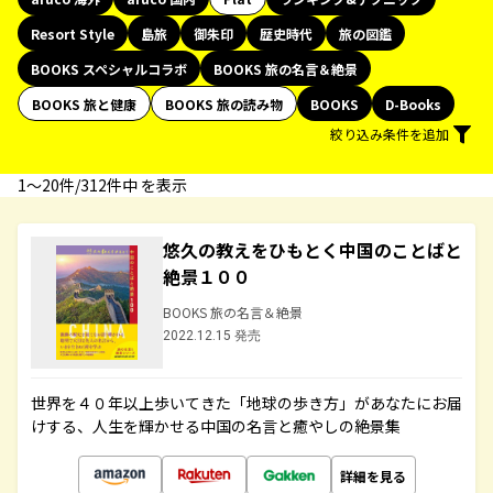
Resort Style
島旅
御朱印
歴史時代
旅の図鑑
BOOKS スペシャルコラボ
BOOKS 旅の名言＆絶景
BOOKS 旅と健康
BOOKS 旅の読み物
BOOKS
D-Books
絞り込み条件を追加
1〜20件/312件中 を表示
悠久の教えをひもとく中国のことばと
絶景１００
BOOKS 旅の名言＆絶景
2022.12.15 発売
世界を４０年以上歩いてきた「地球の歩き方」があなたにお届
けする、人生を輝かせる中国の名言と癒やしの絶景集
詳細を見る