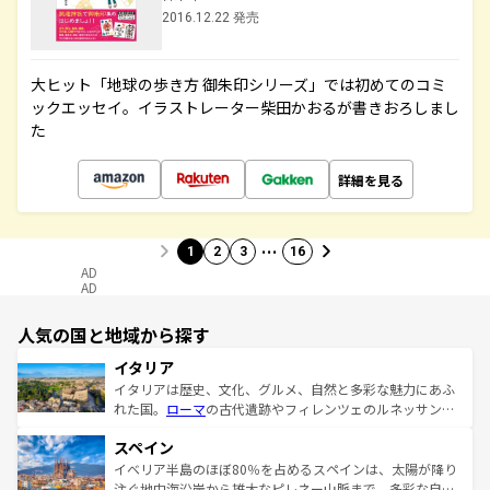
2016.12.22 発売
大ヒット「地球の歩き方 御朱印シリーズ」では初めてのコミ
ックエッセイ。イラストレーター柴田かおるが書きおろしまし
た
詳細を見る
…
1
2
3
16
AD
AD
人気の国と地域から探す
イタリア
イタリアは歴史、文化、グルメ、自然と多彩な魅力にあふ
れた国。
ローマ
の古代遺跡やフィレンツェのルネッサンス
美術、ヴェネツィアの運河など、歴史あるスポットはもち
スペイン
ろん、トスカーナの美しい田園風景やアマルフィ海岸の絶
景など、自然景観も見逃せない。観光の合間には、本場の
イベリア半島のほぼ80％を占めるスペインは、太陽が降り
ピザやパスタなど、絶品のイタリア料理を堪能することも
注ぐ地中海沿岸から雄大なピレネー山脈まで、多彩な自然