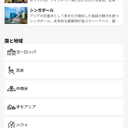
るはずだ。 なお、新着のベトナム情報は
コンテンツ一覧
を
は世界的に有名で、屋台から高級レストランまで味覚を刺
的なアートスポット、そして歴史と現代が融合した町並
参照してほしい。
シンガポール
激する。気候は一年中温暖で、どの季節にも異なる楽しみ
み、どこを訪れても感動するはず。観光スポットが密集し
が待っている。親しみやすいタイの人々、仏教を中心とし
ており、効率よく見どころを回れるのも魅力。息をのむよ
アジアの交差点として多文化が融合した独自の魅力を放つ
た文化、そして多様な観光資源が、訪れる旅人を魅了し続
うな絶景から文化的な体験まで、香港を存分に楽しみ尽く
シンガポール。未来的な建築物が並ぶマリーナベイ、歴史
ける。 なお、新着のタイ情報は
コンテンツ一覧
を参照して
そう。 なお、新着の香港情報は
コンテンツ一覧
を参照して
と伝統を感じられるエスニックタウン、多数の緑豊かな公
ほしい。
ほしい。
園や自然保護区など、自然が調和した近代的な景観と文化
の多様性あふれるカラフルな町は、どこを歩いても新しい
国と地域
発見がある。さらに、治安のよさや充実した公共交通機関
も、旅行者にとっては魅力的なポイント。グルメも豊富
で、ホーカーズは地元の風情を楽しめる外せないスポット
ヨーロッパ
だ。訪れる人を飽きさせないシンガポールで、多様な魅力
を体感しよう。 なお、新着のシンガポール情報は
コンテン
ツ一覧
を参照してほしい。
北米
中南米
オセアニア
ハワイ