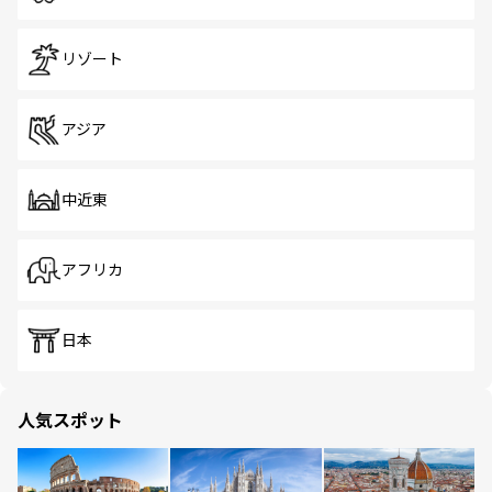
リゾート
アジア
中近東
アフリカ
日本
人気スポット