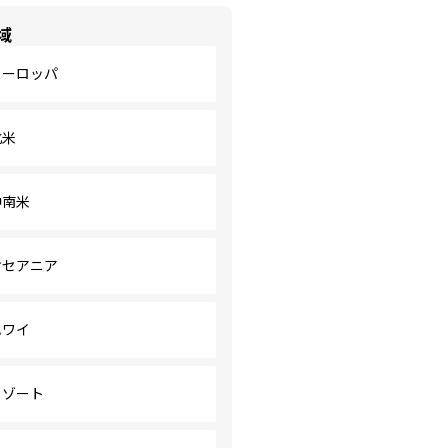
域
ヨーロッパ
北米
中南米
オセアニア
ハワイ
リゾート