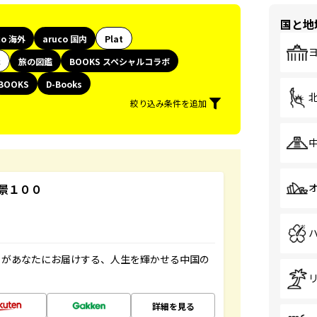
国と地
co 海外
aruco 国内
Plat
代
旅の図鑑
BOOKS スペシャルコラボ
BOOKS
D-Books
絞り込み条件を追加
景１００
」があなたにお届けする、人生を輝かせる中国の
詳細を見る