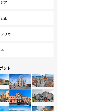
アジア
中近東
アフリカ
日本
ポット