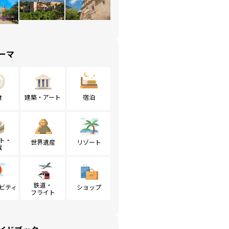
ーマ
食
建築・アート
宿泊
ト・
世界遺産
リゾート
戦
鉄道・
ビティ
ショップ
フライト