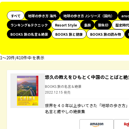
すべて
地球の歩き方 海外
地球の歩き方 Jシリーズ（国内）
aru
ランキング&テクニック
Resort Style
島旅
御朱印
歴史時
BOOKS 旅の名言＆絶景
BOOKS 旅と健康
BOOKS 旅の読み物
1〜20件/410件中 を表示
悠久の教えをひもとく中国のことばと絶
BOOKS 旅の名言＆絶景
2022.12.15 発売
世界を４０年以上歩いてきた「地球の歩き方
名言と癒やしの絶景集