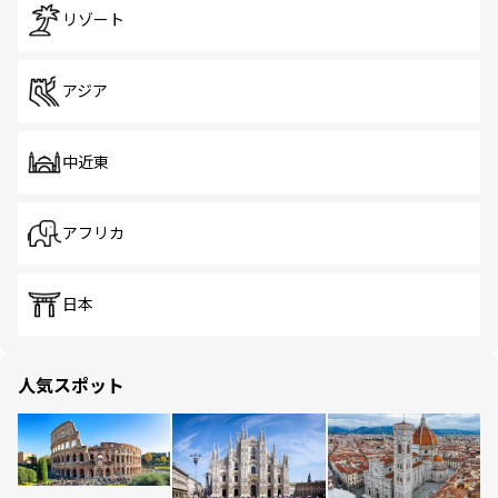
リゾート
アジア
中近東
アフリカ
日本
人気スポット