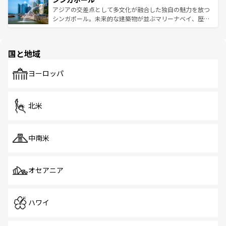
が待っている。親しみやすいタイの人々、仏教を中心とし
ており、効率よく見どころを回れるのも魅力。息をのむよ
アジアの交差点として多文化が融合した独自の魅力を放つ
た文化、そして多様な観光資源が、訪れる旅人を魅了し続
うな絶景から文化的な体験まで、香港を存分に楽しみ尽く
シンガポール。未来的な建築物が並ぶマリーナベイ、歴史
ける。 なお、新着のタイ情報は
コンテンツ一覧
を参照して
そう。 なお、新着の香港情報は
コンテンツ一覧
を参照して
と伝統を感じられるエスニックタウン、多数の緑豊かな公
ほしい。
ほしい。
園や自然保護区など、自然が調和した近代的な景観と文化
の多様性あふれるカラフルな町は、どこを歩いても新しい
国と地域
発見がある。さらに、治安のよさや充実した公共交通機関
も、旅行者にとっては魅力的なポイント。グルメも豊富
で、ホーカーズは地元の風情を楽しめる外せないスポット
ヨーロッパ
だ。訪れる人を飽きさせないシンガポールで、多様な魅力
を体感しよう。 なお、新着のシンガポール情報は
コンテン
ツ一覧
を参照してほしい。
北米
中南米
オセアニア
ハワイ