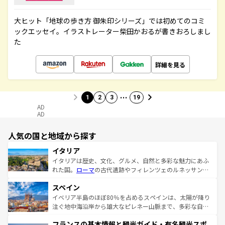
大ヒット「地球の歩き方 御朱印シリーズ」では初めてのコミ
ックエッセイ。イラストレーター柴田かおるが書きおろしまし
た
詳細を見る
…
1
2
3
19
AD
AD
人気の国と地域から探す
イタリア
イタリアは歴史、文化、グルメ、自然と多彩な魅力にあふ
れた国。
ローマ
の古代遺跡やフィレンツェのルネッサンス
美術、ヴェネツィアの運河など、歴史あるスポットはもち
スペイン
ろん、トスカーナの美しい田園風景やアマルフィ海岸の絶
景など、自然景観も見逃せない。観光の合間には、本場の
イベリア半島のほぼ80％を占めるスペインは、太陽が降り
ピザやパスタなど、絶品のイタリア料理を堪能することも
注ぐ地中海沿岸から雄大なピレネー山脈まで、多彩な自然
できる。朝目覚めてから夜眠るまで、すべての瞬間を楽し
と文化が詰まったヨーロッパ屈指の旅行先だ。多様な地域
フランスの基本情報と観光ガイド・有名観光スポ
ませてくれるイタリアで、忘れられない旅をしてみよう！
文化が根付くこの国では、情熱的なフラメンコ、熱気あふ