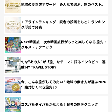
地球の歩き方アワード みんなで選ぶ、旅のベスト。
エアラインランキング 読者の投票をもとにランキン
グ形式で発表
Next韓国旅 次の韓国旅行がもっと楽しくなる 旅先・
グルメ・テクニック
旬な“あの人”が「旅」をテーマに語るインタビュー連
載 MY TRAVEL STORY
今、こんな旅がしてみたい！地球の歩き方が選ぶ2026
年絶対行くべき旅先30
コスパもタイパもかなえる！賢者の旅テクニック