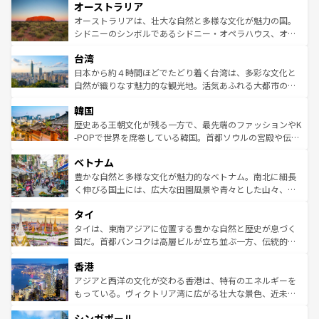
オーストラリア
部のニューオーリンズでは、音楽と美食が融合した独特の
ワイ島は見逃せない。また、定番の観光地といえばオアフ
文化が魅力。旅行者はアメリカの各地域で異なる魅力を楽
島だが、静かな自然を求めるならマウイ島やカウアイ島が
オーストラリアは、壮大な自然と多様な文化が魅力の国。
しみながら、その多様性と豊かな歴史を感じることができ
おすすめ。エメラルドグリーンに輝く海をはじめ、豊かな
シドニーのシンボルであるシドニー・オペラハウス、オー
るだろう。車でのロードトリップや列車の旅も、アメリカ
文化や歴史が息づいている。「アロハスピリット」と呼ば
ストラリア東海岸北部に広がる大サンゴ礁地帯グレートバ
ならではの贅沢な旅のスタイルだ。 なお、新着のアメリカ
台湾
れるおもてなしの心で訪れる人々を迎えてくれるハワイの
リアリーフや大陸中央部にそびえるウルル（エアーズロッ
情報は
コンテンツ一覧
を参照してほしい。
人々、おいしいローカルフードやハワイアンミュージッ
ク）、タスマニアの美しい原生林やケアンズの熱帯雨林な
日本から約４時間ほどでたどり着く台湾は、多彩な文化と
ク、伝統的なフラダンスなど、すべてがハワイの魅力を彩
ど、見どころがたくさん。また、カフェやワイン、オージ
自然が織りなす魅力的な観光地。活気あふれる大都市の台
っている。訪れるたびに新しい発見と感動が待っているハ
ービーフなどの食文化も豊かで、美味しいものであふれて
北やノスタルジックな町並みが人気な九份（ジォウフェ
ワイを、存分に味わってほしい。 なお、新着のハワイ情報
韓国
いる。アクティビティも充実しており、サーフィンやダイ
ン）、静ひつな山岳地帯である台湾東部など、都市の喧騒
は
コンテンツ一覧
を参照してほしい。
ビング、ハイキングなど、アウトドア好きにはたまらな
と山間の静けさが共存しており、訪れる人に新しい発見と
歴史ある王朝文化が残る一方で、最先端のファッションやK
い。オーストラリアの多彩な魅力を存分に味わいつくそ
驚きをもたらしてくれる。また、奥深い台湾の食文化も魅
-POPで世界を席巻している韓国。首都ソウルの宮殿や伝統
う。 なお、新着のオーストラリア情報は
コンテンツ一覧
を
力で、夜市などの屋台グルメから高級料理、ヘルシーで美
家屋が並ぶエリアでは韓国の歴史と文化に浸ることがで
参照してほしい。
ベトナム
容にもいいと評判のスイーツなど、バラエティ豊かな料理
き、地方に足を延ばせば四季折々の自然美を楽しむことが
が味わえる。 なお、新着の台湾情報は
コンテンツ一覧
を参
できる。そして、キムチや焼肉、絶品のストリートフード
豊かな自然と多様な文化が魅力的なベトナム。南北に細長
照してほしい。
まで、さまざまな韓国料理が待っている。夜には、韓国な
く伸びる国土には、広大な田園風景や青々とした山々、世
らではのナイトライフも堪能できる。あたたかいホスピタ
界遺産に登録された壮大な自然景観が点在し、都市部では
タイ
リティに包まれながら、韓国の多彩な魅力を心ゆくまで味
急速な発展と共に伝統が息づく。ハノイの古い町並みやホ
わってみてほしい。 なお、新着の韓国情報は
コンテンツ一
ーチミン市のフランス統治時代の建物も、独特の雰囲気を
タイは、東南アジアに位置する豊かな自然と歴史が息づく
覧
を参照してほしい。
醸し出している。また、バラエティの豊かさとおいしさで
国だ。首都バンコクは高層ビルが立ち並ぶ一方、伝統的な
世界中の食通を魅了してやまないベトナム料理も魅力のひ
寺院や市場がいたるところに点在し、古きよき文化と現代
香港
とつ。フォーやバインミー、ベトナムコーヒーなどは、ぜ
の活気が交差している。北部ではチェンマイなどの山岳地
ひ現地で味わいたい。どの地域を訪れてもあたたかい人々
帯で自然と触れ合い、南部ではプーケットやクラビの美し
アジアと西洋の文化が交わる香港は、特有のエネルギーを
が旅行者を迎えてくれるので、きっと忘れられない旅にな
いビーチでリゾート気分を楽しむことができる。タイ料理
もっている。ヴィクトリア湾に広がる壮大な景色、近未来
るはずだ。 なお、新着のベトナム情報は
コンテンツ一覧
を
は世界的に有名で、屋台から高級レストランまで味覚を刺
的なアートスポット、そして歴史と現代が融合した町並
参照してほしい。
シンガポール
激する。気候は一年中温暖で、どの季節にも異なる楽しみ
み、どこを訪れても感動するはず。観光スポットが密集し