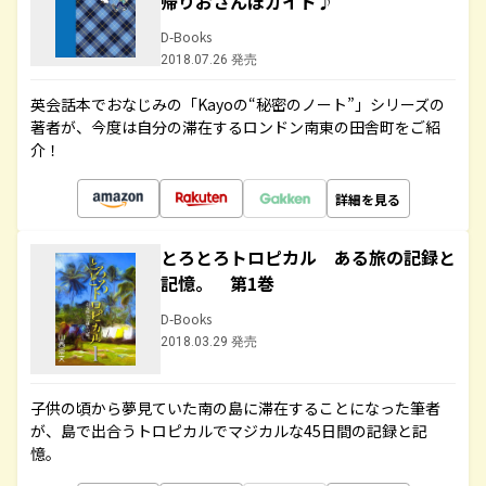
帰りおさんぽガイド♪
D-Books
2018.07.26 発売
英会話本でおなじみの「Kayoの“秘密のノート”」シリーズの
著者が、今度は自分の滞在するロンドン南東の田舎町をご紹
介！
詳細を見る
とろとろトロピカル ある旅の記録と
記憶。 第1巻
D-Books
2018.03.29 発売
子供の頃から夢見ていた南の島に滞在することになった筆者
が、島で出合うトロピカルでマジカルな45日間の記録と記
憶。