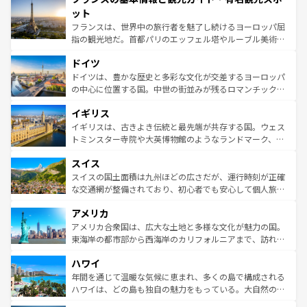
なお、新着のイタリア情報は
コンテンツ一覧
を参照してほ
れる闘牛、そして美味しいタパスが生活の一部となってい
ット
しい。
る。首都マドリードの洗練された雰囲気や、バルセロナの
フランスは、世界中の旅行者を魅了し続けるヨーロッパ屈
アートに溢れた街角から、地方では古代ローマ遺跡や中世
指の観光地だ。首都パリのエッフェル塔やルーブル美術館
の城塞都市、穏やかなビーチリゾートまで多彩な表情を見
といった象徴的なスポットから、田舎町の古風な美しさま
せる。地方によって風土や気候が異なるスペインはその個
ドイツ
で、幅広い魅力が詰まっている。華麗な宮殿、歴史的な大
性で訪れる人を魅了する。 なお、新着のスペイン情報は
コ
聖堂、美しいビーチ、そして豊かな自然が、訪れる者を心
ドイツは、豊かな歴史と多彩な文化が交差するヨーロッパ
ンテンツ一覧
を参照してほしい。
から魅了する。また、フランスは美食の国としても知ら
の中心に位置する国。中世の街並みが残るロマンチック街
れ、フランス料理はユネスコ無形文化遺産にも登録されて
道から、未来を先取りするようなモダンな都市まで多様な
イギリス
いる。シャンパンの発祥地であるランス、プロヴァンスの
顔を持つこの国は、どこを歩いても飽きることがない。ベ
香り高いラベンダー畑など、多彩な楽しみ方が可能だ。さ
ルリンの文化的活気、バイエルン州のアルプスの絶景、そ
イギリスは、古きよき伝統と最先端が共存する国。ウェス
らに、パリ以外の地域にも魅力が溢れており、どの街角に
してライン川沿いのワイン畑といった風景は必見。ビール
トミンスター寺院や大英博物館のようなランドマーク、歴
も豊かな歴史と文化が息づいている。パリ以外の個性あふ
とソーセージを味わいながら地元の人と過ごす楽しい時間
史ある大学都市、美しい丘陵地帯や牧歌的な風景など、エ
れる地方に足を運ぶとそれぞれで全く異なる文化を体験で
スイス
は、お酒好きな人にはぜひ体験してほしい。 なお、新着の
リアごとに異なる魅力がある。また、優雅なアフタヌーン
きるだろう。 なお、新着のフランス情報は
コンテンツ一覧
ドイツ情報は
コンテンツ一覧
を参照してほしい。
ティー、ビール好きにはたまらない英国パブ、サッカー観
スイスの国土面積は九州ほどの広さだが、運行時刻が正確
を参照してほしい。
戦など、本場だからこそできる体験も豊富。イギリスを旅
な交通網が整備されており、初心者でも安心して個人旅行
して楽しみつくそう。 なお、新着のイギリス情報は
コンテ
を楽しめる。日本同様に時刻表どおりの旅が可能だ。中世
アメリカ
ンツ一覧
を参照してほしい。
の建物がそのまま残る町や、スイスならではのユニークな
博物館もあり、アルプス観光だけでなく町歩きも満喫する
アメリカ合衆国は、広大な土地と多様な文化が魅力の国。
ことができる。国民の所得が高いため物価も高いが、旅行
東海岸の都市部から西海岸のカリフォルニアまで、訪れる
者向けの交通パス提供のサービスもあり、うまく活用すれ
場所ごとに異なる風景と体験が待っている。ニューヨーク
ハワイ
ば市内交通費無料で観光を楽しむこともできる。 なお、新
のような巨大都市は、観光、ショッピング、エンターテイ
着のスイス情報は
コンテンツ一覧
を参照してほしい。
ンメントが詰まった刺激的なスポットだ。一方、アメリカ
年間を通じて温暖な気候に恵まれ、多くの島で構成される
西部には大自然が広がり、グランドキャニオンやイエロー
ハワイは、どの島も独自の魅力をもっている。大自然の神
ストーン国立公園といった絶景が堪能できる。さらに、南
秘を感じたいなら、火山が生み出した壮大な景観を誇るハ