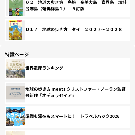
０２ 地球の歩き方 島旅 奄美大島 喜界島 加計
呂麻島（奄美群島１） ５訂版
Ｄ１７ 地球の歩き方 タイ ２０２７～２０２８
特設ページ
世界遺産ランキング
地球の歩き方 meets クリストファー・ノーラン監督
最新作『オデュッセイア』
準備も滞在もスマートに！ トラベルハック2026