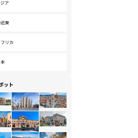
アジア
中近東
アフリカ
日本
ポット