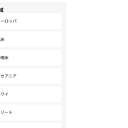
域
ヨーロッパ
北米
中南米
オセアニア
ハワイ
リゾート