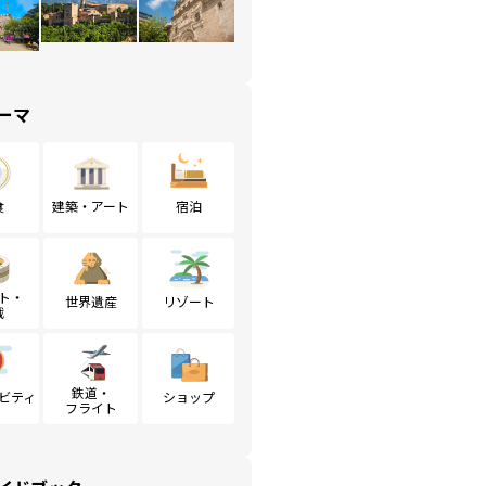
ーマ
食
建築・アート
宿泊
ト・
世界遺産
リゾート
戦
鉄道・
ビティ
ショップ
フライト