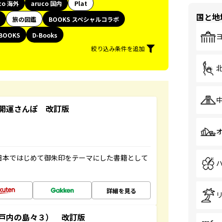
co 海外
aruco 国内
Plat
国と地
旅の図鑑
BOOKS スペシャルコラボ
BOOKS
D-Books
絞り込み条件を追加
開運さんぽ 改訂版
、日本ではじめて御朱印をテーマにした書籍として
詳細を見る
戸内の島々３） 改訂版