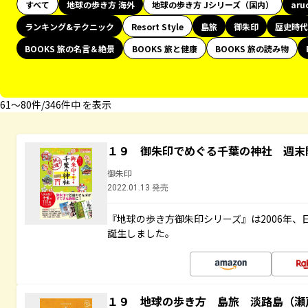
すべて
地球の歩き方 海外
地球の歩き方 Jシリーズ（国内）
aru
ランキング&テクニック
Resort Style
島旅
御朱印
歴史時代
BOOKS 旅の名言＆絶景
BOOKS 旅と健康
BOOKS 旅の読み物
61〜80件/346件中 を表示
１９ 御朱印でめぐる千葉の神社 週末
御朱印
2022.01.13 発売
『地球の歩き方御朱印シリーズ』は2006年
誕生しました。
１９ 地球の歩き方 島旅 淡路島（瀬