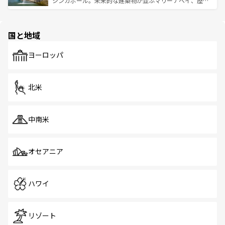
シンガポール。未来的な建築物が並ぶマリーナベイ、歴史
ける。 なお、新着のタイ情報は
コンテンツ一覧
を参照して
そう。 なお、新着の香港情報は
コンテンツ一覧
を参照して
と伝統を感じられるエスニックタウン、多数の緑豊かな公
ほしい。
ほしい。
園や自然保護区など、自然が調和した近代的な景観と文化
の多様性あふれるカラフルな町は、どこを歩いても新しい
国と地域
発見がある。さらに、治安のよさや充実した公共交通機関
も、旅行者にとっては魅力的なポイント。グルメも豊富
で、ホーカーズは地元の風情を楽しめる外せないスポット
ヨーロッパ
だ。訪れる人を飽きさせないシンガポールで、多様な魅力
を体感しよう。 なお、新着のシンガポール情報は
コンテン
ツ一覧
を参照してほしい。
北米
中南米
オセアニア
ハワイ
リゾート