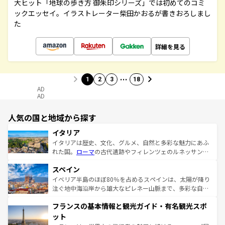
大ヒット「地球の歩き方 御朱印シリーズ」では初めてのコミ
ックエッセイ。イラストレーター柴田かおるが書きおろしまし
た
詳細を見る
…
1
2
3
18
AD
AD
人気の国と地域から探す
イタリア
イタリアは歴史、文化、グルメ、自然と多彩な魅力にあふ
れた国。
ローマ
の古代遺跡やフィレンツェのルネッサンス
美術、ヴェネツィアの運河など、歴史あるスポットはもち
スペイン
ろん、トスカーナの美しい田園風景やアマルフィ海岸の絶
景など、自然景観も見逃せない。観光の合間には、本場の
イベリア半島のほぼ80％を占めるスペインは、太陽が降り
ピザやパスタなど、絶品のイタリア料理を堪能することも
注ぐ地中海沿岸から雄大なピレネー山脈まで、多彩な自然
できる。朝目覚めてから夜眠るまで、すべての瞬間を楽し
と文化が詰まったヨーロッパ屈指の旅行先だ。多様な地域
フランスの基本情報と観光ガイド・有名観光スポ
ませてくれるイタリアで、忘れられない旅をしてみよう！
文化が根付くこの国では、情熱的なフラメンコ、熱気あふ
なお、新着のイタリア情報は
コンテンツ一覧
を参照してほ
れる闘牛、そして美味しいタパスが生活の一部となってい
ット
しい。
る。首都マドリードの洗練された雰囲気や、バルセロナの