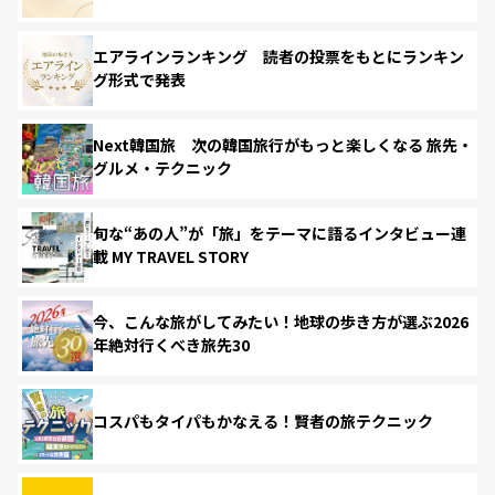
エアラインランキング 読者の投票をもとにランキン
グ形式で発表
Next韓国旅 次の韓国旅行がもっと楽しくなる 旅先・
グルメ・テクニック
旬な“あの人”が「旅」をテーマに語るインタビュー連
載 MY TRAVEL STORY
今、こんな旅がしてみたい！地球の歩き方が選ぶ2026
年絶対行くべき旅先30
コスパもタイパもかなえる！賢者の旅テクニック