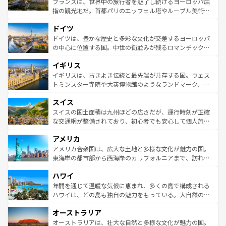
フランスは、世界中の旅行者を魅了し続けるヨーロッパ屈
アートに溢れた街角から、地方では古代ローマ遺跡や中世
指の観光地だ。首都パリのエッフェル塔やルーブル美術館
の城塞都市、穏やかなビーチリゾートまで多彩な表情を見
といった象徴的なスポットから、田舎町の古風な美しさま
せる。地方によって風土や気候が異なるスペインはその個
ドイツ
で、幅広い魅力が詰まっている。華麗な宮殿、歴史的な大
性で訪れる人を魅了する。 なお、新着のスペイン情報は
コ
聖堂、美しいビーチ、そして豊かな自然が、訪れる者を心
ドイツは、豊かな歴史と多彩な文化が交差するヨーロッパ
ンテンツ一覧
を参照してほしい。
から魅了する。また、フランスは美食の国としても知ら
の中心に位置する国。中世の街並みが残るロマンチック街
れ、フランス料理はユネスコ無形文化遺産にも登録されて
道から、未来を先取りするようなモダンな都市まで多様な
イギリス
いる。シャンパンの発祥地であるランス、プロヴァンスの
顔を持つこの国は、どこを歩いても飽きることがない。ベ
香り高いラベンダー畑など、多彩な楽しみ方が可能だ。さ
ルリンの文化的活気、バイエルン州のアルプスの絶景、そ
イギリスは、古きよき伝統と最先端が共存する国。ウェス
らに、パリ以外の地域にも魅力が溢れており、どの街角に
してライン川沿いのワイン畑といった風景は必見。ビール
トミンスター寺院や大英博物館のようなランドマーク、歴
も豊かな歴史と文化が息づいている。パリ以外の個性あふ
とソーセージを味わいながら地元の人と過ごす楽しい時間
史ある大学都市、美しい丘陵地帯や牧歌的な風景など、エ
れる地方に足を運ぶとそれぞれで全く異なる文化を体験で
スイス
は、お酒好きな人にはぜひ体験してほしい。 なお、新着の
リアごとに異なる魅力がある。また、優雅なアフタヌーン
きるだろう。 なお、新着のフランス情報は
コンテンツ一覧
ドイツ情報は
コンテンツ一覧
を参照してほしい。
ティー、ビール好きにはたまらない英国パブ、サッカー観
スイスの国土面積は九州ほどの広さだが、運行時刻が正確
を参照してほしい。
戦など、本場だからこそできる体験も豊富。イギリスを旅
な交通網が整備されており、初心者でも安心して個人旅行
して楽しみつくそう。 なお、新着のイギリス情報は
コンテ
を楽しめる。日本同様に時刻表どおりの旅が可能だ。中世
アメリカ
ンツ一覧
を参照してほしい。
の建物がそのまま残る町や、スイスならではのユニークな
博物館もあり、アルプス観光だけでなく町歩きも満喫する
アメリカ合衆国は、広大な土地と多様な文化が魅力の国。
ことができる。国民の所得が高いため物価も高いが、旅行
東海岸の都市部から西海岸のカリフォルニアまで、訪れる
者向けの交通パス提供のサービスもあり、うまく活用すれ
場所ごとに異なる風景と体験が待っている。ニューヨーク
ハワイ
ば市内交通費無料で観光を楽しむこともできる。 なお、新
のような巨大都市は、観光、ショッピング、エンターテイ
着のスイス情報は
コンテンツ一覧
を参照してほしい。
ンメントが詰まった刺激的なスポットだ。一方、アメリカ
年間を通じて温暖な気候に恵まれ、多くの島で構成される
西部には大自然が広がり、グランドキャニオンやイエロー
ハワイは、どの島も独自の魅力をもっている。大自然の神
ストーン国立公園といった絶景が堪能できる。さらに、南
秘を感じたいなら、火山が生み出した壮大な景観を誇るハ
オーストラリア
部のニューオーリンズでは、音楽と美食が融合した独特の
ワイ島は見逃せない。また、定番の観光地といえばオアフ
文化が魅力。旅行者はアメリカの各地域で異なる魅力を楽
島だが、静かな自然を求めるならマウイ島やカウアイ島が
オーストラリアは、壮大な自然と多様な文化が魅力の国。