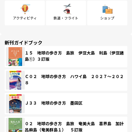
アクティビティ
鉄道・フライト
ショップ
新刊ガイドブック
１５ 地球の歩き方 島旅 伊豆大島 利島（伊豆諸
島①）３訂版
Ｃ０２ 地球の歩き方 ハワイ島 ２０２７～２０２
８
Ｊ３３ 地球の歩き方 墨田区
０２ 地球の歩き方 島旅 奄美大島 喜界島 加計
呂麻島（奄美群島１） ５訂版