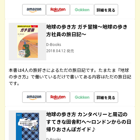
詳細を見る
地球の歩き方 ガチ冒険～地球の歩き
方社員の旅日記～
D-Books
2018.04.12 発売
本書は4人の旅好きによるただの旅日記です。たまたま『地球
の歩き方』で働いているだけで書いてある内容はただの旅日記
です。
詳細を見る
地球の歩き方 カンタベリーと周辺の
すてきな田舎町へ～ロンドンからの日
帰りおさんぽガイド♪
D-Books