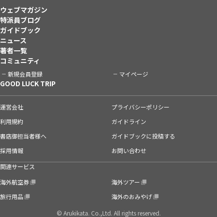
ウェブマガジン
特派員ブログ
ガイドブック
ニュース
著者一覧
コミュニティ
新規会員登録
マイページ
GOOD LUCK TRIP
運営会社
プライバシーポリシー
利用規約
ガイドライン
書店御担当者様へ
ガイドブックに投稿する
採用情報
お問い合わせ
関連サービス
海外航空券
海外ツアー
旅行用品
海外のおみやげ
© Arukikata. Co.,Ltd. All rights reserved.