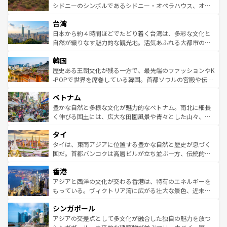
しみながら、その多様性と豊かな歴史を感じることができ
おすすめ。エメラルドグリーンに輝く海をはじめ、豊かな
シドニーのシンボルであるシドニー・オペラハウス、オー
るだろう。車でのロードトリップや列車の旅も、アメリカ
文化や歴史が息づいている。「アロハスピリット」と呼ば
ストラリア東海岸北部に広がる大サンゴ礁地帯グレートバ
ならではの贅沢な旅のスタイルだ。 なお、新着のアメリカ
台湾
れるおもてなしの心で訪れる人々を迎えてくれるハワイの
リアリーフや大陸中央部にそびえるウルル（エアーズロッ
情報は
コンテンツ一覧
を参照してほしい。
人々、おいしいローカルフードやハワイアンミュージッ
ク）、タスマニアの美しい原生林やケアンズの熱帯雨林な
日本から約４時間ほどでたどり着く台湾は、多彩な文化と
ク、伝統的なフラダンスなど、すべてがハワイの魅力を彩
ど、見どころがたくさん。また、カフェやワイン、オージ
自然が織りなす魅力的な観光地。活気あふれる大都市の台
っている。訪れるたびに新しい発見と感動が待っているハ
ービーフなどの食文化も豊かで、美味しいものであふれて
北やノスタルジックな町並みが人気な九份（ジォウフェ
ワイを、存分に味わってほしい。 なお、新着のハワイ情報
韓国
いる。アクティビティも充実しており、サーフィンやダイ
ン）、静ひつな山岳地帯である台湾東部など、都市の喧騒
は
コンテンツ一覧
を参照してほしい。
ビング、ハイキングなど、アウトドア好きにはたまらな
と山間の静けさが共存しており、訪れる人に新しい発見と
歴史ある王朝文化が残る一方で、最先端のファッションやK
い。オーストラリアの多彩な魅力を存分に味わいつくそ
驚きをもたらしてくれる。また、奥深い台湾の食文化も魅
-POPで世界を席巻している韓国。首都ソウルの宮殿や伝統
う。 なお、新着のオーストラリア情報は
コンテンツ一覧
を
力で、夜市などの屋台グルメから高級料理、ヘルシーで美
家屋が並ぶエリアでは韓国の歴史と文化に浸ることがで
参照してほしい。
ベトナム
容にもいいと評判のスイーツなど、バラエティ豊かな料理
き、地方に足を延ばせば四季折々の自然美を楽しむことが
が味わえる。 なお、新着の台湾情報は
コンテンツ一覧
を参
できる。そして、キムチや焼肉、絶品のストリートフード
豊かな自然と多様な文化が魅力的なベトナム。南北に細長
照してほしい。
まで、さまざまな韓国料理が待っている。夜には、韓国な
く伸びる国土には、広大な田園風景や青々とした山々、世
らではのナイトライフも堪能できる。あたたかいホスピタ
界遺産に登録された壮大な自然景観が点在し、都市部では
タイ
リティに包まれながら、韓国の多彩な魅力を心ゆくまで味
急速な発展と共に伝統が息づく。ハノイの古い町並みやホ
わってみてほしい。 なお、新着の韓国情報は
コンテンツ一
ーチミン市のフランス統治時代の建物も、独特の雰囲気を
タイは、東南アジアに位置する豊かな自然と歴史が息づく
覧
を参照してほしい。
醸し出している。また、バラエティの豊かさとおいしさで
国だ。首都バンコクは高層ビルが立ち並ぶ一方、伝統的な
世界中の食通を魅了してやまないベトナム料理も魅力のひ
寺院や市場がいたるところに点在し、古きよき文化と現代
香港
とつ。フォーやバインミー、ベトナムコーヒーなどは、ぜ
の活気が交差している。北部ではチェンマイなどの山岳地
ひ現地で味わいたい。どの地域を訪れてもあたたかい人々
帯で自然と触れ合い、南部ではプーケットやクラビの美し
アジアと西洋の文化が交わる香港は、特有のエネルギーを
が旅行者を迎えてくれるので、きっと忘れられない旅にな
いビーチでリゾート気分を楽しむことができる。タイ料理
もっている。ヴィクトリア湾に広がる壮大な景色、近未来
るはずだ。 なお、新着のベトナム情報は
コンテンツ一覧
を
は世界的に有名で、屋台から高級レストランまで味覚を刺
的なアートスポット、そして歴史と現代が融合した町並
参照してほしい。
シンガポール
激する。気候は一年中温暖で、どの季節にも異なる楽しみ
み、どこを訪れても感動するはず。観光スポットが密集し
が待っている。親しみやすいタイの人々、仏教を中心とし
ており、効率よく見どころを回れるのも魅力。息をのむよ
アジアの交差点として多文化が融合した独自の魅力を放つ
た文化、そして多様な観光資源が、訪れる旅人を魅了し続
うな絶景から文化的な体験まで、香港を存分に楽しみ尽く