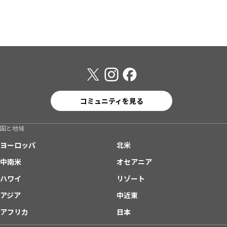
コミュニティを見る
国と地域
ヨーロッパ
北米
中南米
オセアニア
ハワイ
リゾート
アジア
中近東
アフリカ
日本