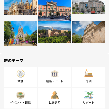
旅のテーマ
飲食
建築・アート
宿泊
イベント・観戦
世界遺産
リゾート