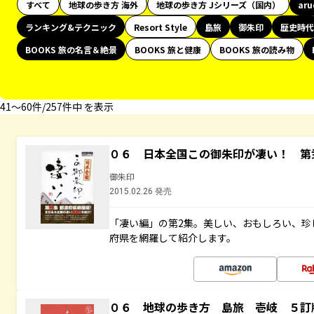
すべて
地球の歩き方 海外
地球の歩き方 Jシリーズ（国内）
ar
ランキング&テクニック
Resort Style
島旅
御朱印
歴史時代
BOOKS 旅の名言＆絶景
BOOKS 旅と健康
BOOKS 旅の読み物
41〜60件/257件中 を表示
０６ 日本全国この御朱印が凄い！ 第
御朱印
2015.02.26 発売
「凄い編」の第2集。美しい、おもしろい、珍
府県を網羅して紹介します。
０６ 地球の歩き方 島旅 壱岐 ５訂