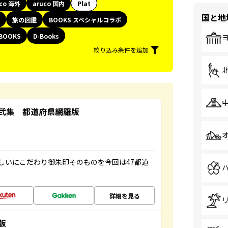
uco 海外
aruco 国内
Plat
国と地
旅の図鑑
BOOKS スペシャルコラボ
BOOKS
D-Books
絞り込み条件を追加
弐集 都道府県網羅版
しいにこだわり御朱印そのものを今回は47都道
詳細を見る
版