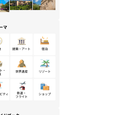
ーマ
食
建築・アート
宿泊
ト・
世界遺産
リゾート
戦
鉄道・
ビティ
ショップ
フライト