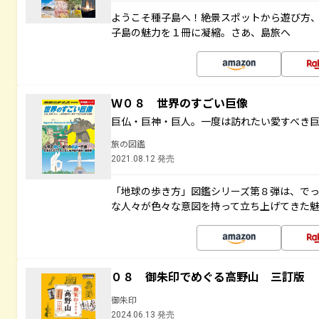
ようこそ種子島へ！絶景スポットから遊び方
子島の魅力を１冊に凝縮。さあ、島旅へ
Ｗ０８ 世界のすごい巨像
巨仏・巨神・巨人。一度は訪れたい愛すべき
旅の図鑑
2021.08.12 発売
「地球の歩き方」図鑑シリーズ第８弾は、で
な人々が色々な意図を持って立ち上げてきた
０８ 御朱印でめぐる高野山 三訂版
御朱印
2024.06.13 発売