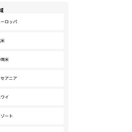
域
ヨーロッパ
北米
中南米
オセアニア
ハワイ
リゾート