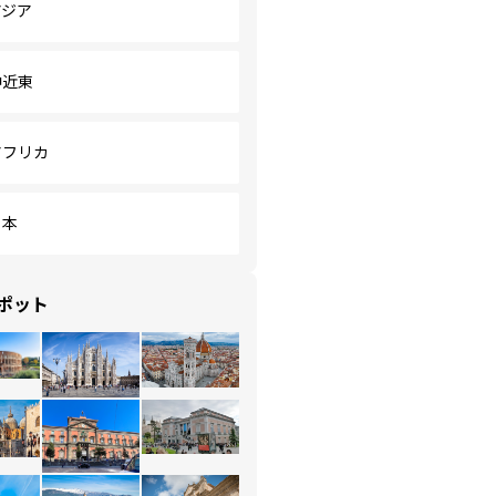
アジア
中近東
アフリカ
日本
ポット