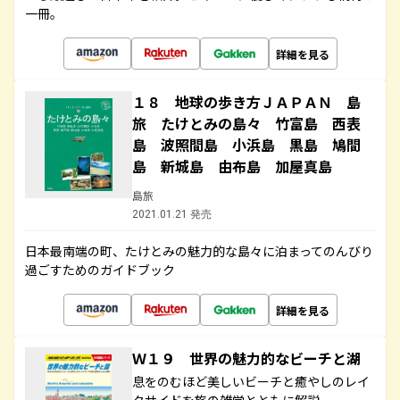
一冊。
詳細を見る
１８ 地球の歩き方ＪＡＰＡＮ 島
旅 たけとみの島々 竹富島 西表
島 波照間島 小浜島 黒島 鳩間
島 新城島 由布島 加屋真島
島旅
2021.01.21 発売
日本最南端の町、たけとみの魅力的な島々に泊まってのんびり
過ごすためのガイドブック
詳細を見る
Ｗ１９ 世界の魅力的なビーチと湖
息をのむほど美しいビーチと癒やしのレイ