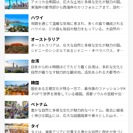
博物館もあり、アルプス観光だけでなく町歩きも満喫する
アメリカ合衆国は、広大な土地と多様な文化が魅力の国。
ことができる。国民の所得が高いため物価も高いが、旅行
東海岸の都市部から西海岸のカリフォルニアまで、訪れる
者向けの交通パス提供のサービスもあり、うまく活用すれ
場所ごとに異なる風景と体験が待っている。ニューヨーク
ハワイ
ば市内交通費無料で観光を楽しむこともできる。 なお、新
のような巨大都市は、観光、ショッピング、エンターテイ
着のスイス情報は
コンテンツ一覧
を参照してほしい。
ンメントが詰まった刺激的なスポットだ。一方、アメリカ
年間を通じて温暖な気候に恵まれ、多くの島で構成される
西部には大自然が広がり、グランドキャニオンやイエロー
ハワイは、どの島も独自の魅力をもっている。大自然の神
ストーン国立公園といった絶景が堪能できる。さらに、南
秘を感じたいなら、火山が生み出した壮大な景観を誇るハ
オーストラリア
部のニューオーリンズでは、音楽と美食が融合した独特の
ワイ島は見逃せない。また、定番の観光地といえばオアフ
文化が魅力。旅行者はアメリカの各地域で異なる魅力を楽
島だが、静かな自然を求めるならマウイ島やカウアイ島が
オーストラリアは、壮大な自然と多様な文化が魅力の国。
しみながら、その多様性と豊かな歴史を感じることができ
おすすめ。エメラルドグリーンに輝く海をはじめ、豊かな
シドニーのシンボルであるシドニー・オペラハウス、オー
るだろう。車でのロードトリップや列車の旅も、アメリカ
文化や歴史が息づいている。「アロハスピリット」と呼ば
ストラリア東海岸北部に広がる大サンゴ礁地帯グレートバ
ならではの贅沢な旅のスタイルだ。 なお、新着のアメリカ
台湾
れるおもてなしの心で訪れる人々を迎えてくれるハワイの
リアリーフや大陸中央部にそびえるウルル（エアーズロッ
情報は
コンテンツ一覧
を参照してほしい。
人々、おいしいローカルフードやハワイアンミュージッ
ク）、タスマニアの美しい原生林やケアンズの熱帯雨林な
日本から約４時間ほどでたどり着く台湾は、多彩な文化と
ク、伝統的なフラダンスなど、すべてがハワイの魅力を彩
ど、見どころがたくさん。また、カフェやワイン、オージ
自然が織りなす魅力的な観光地。活気あふれる大都市の台
っている。訪れるたびに新しい発見と感動が待っているハ
ービーフなどの食文化も豊かで、美味しいものであふれて
北やノスタルジックな町並みが人気な九份（ジォウフェ
ワイを、存分に味わってほしい。 なお、新着のハワイ情報
韓国
いる。アクティビティも充実しており、サーフィンやダイ
ン）、静ひつな山岳地帯である台湾東部など、都市の喧騒
は
コンテンツ一覧
を参照してほしい。
ビング、ハイキングなど、アウトドア好きにはたまらな
と山間の静けさが共存しており、訪れる人に新しい発見と
歴史ある王朝文化が残る一方で、最先端のファッションやK
い。オーストラリアの多彩な魅力を存分に味わいつくそ
驚きをもたらしてくれる。また、奥深い台湾の食文化も魅
-POPで世界を席巻している韓国。首都ソウルの宮殿や伝統
う。 なお、新着のオーストラリア情報は
コンテンツ一覧
を
力で、夜市などの屋台グルメから高級料理、ヘルシーで美
家屋が並ぶエリアでは韓国の歴史と文化に浸ることがで
参照してほしい。
ベトナム
容にもいいと評判のスイーツなど、バラエティ豊かな料理
き、地方に足を延ばせば四季折々の自然美を楽しむことが
が味わえる。 なお、新着の台湾情報は
コンテンツ一覧
を参
できる。そして、キムチや焼肉、絶品のストリートフード
豊かな自然と多様な文化が魅力的なベトナム。南北に細長
照してほしい。
まで、さまざまな韓国料理が待っている。夜には、韓国な
く伸びる国土には、広大な田園風景や青々とした山々、世
らではのナイトライフも堪能できる。あたたかいホスピタ
界遺産に登録された壮大な自然景観が点在し、都市部では
タイ
リティに包まれながら、韓国の多彩な魅力を心ゆくまで味
急速な発展と共に伝統が息づく。ハノイの古い町並みやホ
わってみてほしい。 なお、新着の韓国情報は
コンテンツ一
ーチミン市のフランス統治時代の建物も、独特の雰囲気を
タイは、東南アジアに位置する豊かな自然と歴史が息づく