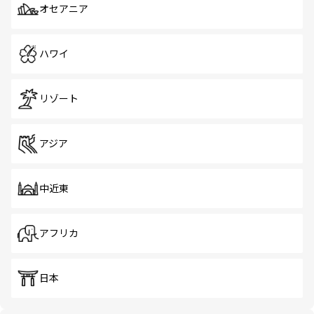
オセアニア
ハワイ
リゾート
アジア
中近東
アフリカ
日本