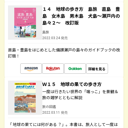
１４ 地球の歩き方 島旅 直島 豊
島 女木島 男木島 犬島～瀬戸内の
島々２～ 改訂版
島旅
2022.03.24 発売
直島・豊島をはじめとした備讃瀬戸の島々のガイドブックの改
訂版！
詳細を見る
Ｗ１５ 地球の果ての歩き方
一度は行きたい世界の「端っこ」を景観＆
旅の雑学とともに解説
旅の図鑑
2022.03.11 発売
「 地球の果てには何がある ？」。本書は、旅人として一度は