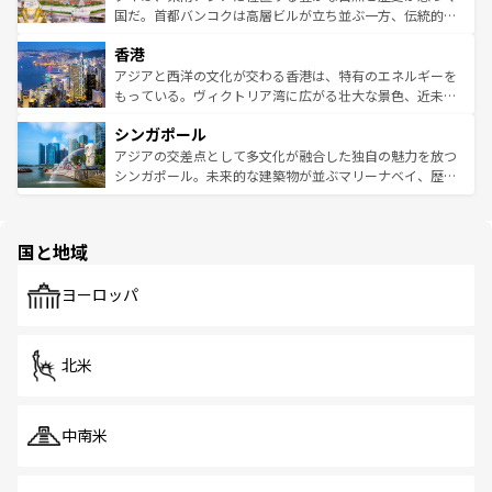
覧
を参照してほしい。
醸し出している。また、バラエティの豊かさとおいしさで
国だ。首都バンコクは高層ビルが立ち並ぶ一方、伝統的な
世界中の食通を魅了してやまないベトナム料理も魅力のひ
寺院や市場がいたるところに点在し、古きよき文化と現代
香港
とつ。フォーやバインミー、ベトナムコーヒーなどは、ぜ
の活気が交差している。北部ではチェンマイなどの山岳地
ひ現地で味わいたい。どの地域を訪れてもあたたかい人々
帯で自然と触れ合い、南部ではプーケットやクラビの美し
アジアと西洋の文化が交わる香港は、特有のエネルギーを
が旅行者を迎えてくれるので、きっと忘れられない旅にな
いビーチでリゾート気分を楽しむことができる。タイ料理
もっている。ヴィクトリア湾に広がる壮大な景色、近未来
るはずだ。 なお、新着のベトナム情報は
コンテンツ一覧
を
は世界的に有名で、屋台から高級レストランまで味覚を刺
的なアートスポット、そして歴史と現代が融合した町並
参照してほしい。
シンガポール
激する。気候は一年中温暖で、どの季節にも異なる楽しみ
み、どこを訪れても感動するはず。観光スポットが密集し
が待っている。親しみやすいタイの人々、仏教を中心とし
ており、効率よく見どころを回れるのも魅力。息をのむよ
アジアの交差点として多文化が融合した独自の魅力を放つ
た文化、そして多様な観光資源が、訪れる旅人を魅了し続
うな絶景から文化的な体験まで、香港を存分に楽しみ尽く
シンガポール。未来的な建築物が並ぶマリーナベイ、歴史
ける。 なお、新着のタイ情報は
コンテンツ一覧
を参照して
そう。 なお、新着の香港情報は
コンテンツ一覧
を参照して
と伝統を感じられるエスニックタウン、多数の緑豊かな公
ほしい。
ほしい。
園や自然保護区など、自然が調和した近代的な景観と文化
の多様性あふれるカラフルな町は、どこを歩いても新しい
国と地域
発見がある。さらに、治安のよさや充実した公共交通機関
も、旅行者にとっては魅力的なポイント。グルメも豊富
で、ホーカーズは地元の風情を楽しめる外せないスポット
ヨーロッパ
だ。訪れる人を飽きさせないシンガポールで、多様な魅力
を体感しよう。 なお、新着のシンガポール情報は
コンテン
ツ一覧
を参照してほしい。
北米
中南米