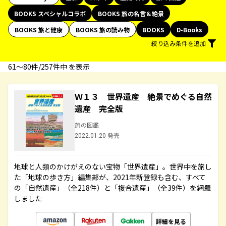
BOOKS スペシャルコラボ
BOOKS 旅の名言＆絶景
BOOKS 旅と健康
BOOKS 旅の読み物
BOOKS
D-Books
絞り込み条件を追加
61〜80件/257件中 を表示
Ｗ１３ 世界遺産 絶景でめぐる自然
遺産 完全版
旅の図鑑
2022.01.20 発売
地球と人類のかけがえのない宝物「世界遺産」。世界中を旅し
た「地球の歩き方」編集部が、2021年新登録も含む、すべて
の「自然遺産」（全218件）と「複合遺産」（全39件）を網羅
しました
詳細を見る