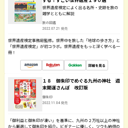
する！すごい世界遺産１９０選
世界遺産検定によく出る名所・史跡を旅の
雑学とともに解説
旅の図鑑
2022.07.21 発売
世界遺産検定事務局監修。世界中を旅した「地球の歩き方」と
「世界遺産検定」が初コラボ。世界遺産をもっと深く学べる一
冊！
詳細を見る
１８ 御朱印でめぐる九州の神社 週
末開運さんぽ 改訂版
御朱印
2022.11.04 発売
「御利益と御朱印が凄い」を基準に、九州の２万社以上の神社
から厳選して御朱印を紹介。ビギナーに優しく、ツウも納得の