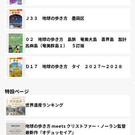
Ｊ３３ 地球の歩き方 墨田区
０２ 地球の歩き方 島旅 奄美大島 喜界島 加計
呂麻島（奄美群島１） ５訂版
Ｄ１７ 地球の歩き方 タイ ２０２７～２０２８
特設ページ
世界遺産ランキング
地球の歩き方 meets クリストファー・ノーラン監督
最新作『オデュッセイア』