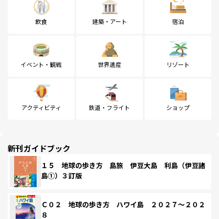
飲食
建築・アート
宿泊
イベント・観戦
世界遺産
リゾート
アクティビティ
鉄道・フライト
ショップ
新刊ガイドブック
１５ 地球の歩き方 島旅 伊豆大島 利島（伊豆諸
島①）３訂版
Ｃ０２ 地球の歩き方 ハワイ島 ２０２７～２０２
８