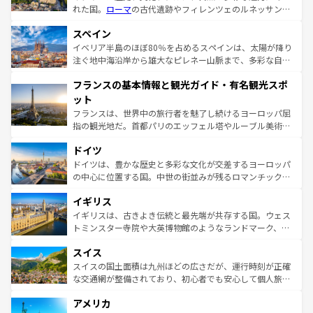
れた国。
ローマ
の古代遺跡やフィレンツェのルネッサンス
美術、ヴェネツィアの運河など、歴史あるスポットはもち
スペイン
ろん、トスカーナの美しい田園風景やアマルフィ海岸の絶
景など、自然景観も見逃せない。観光の合間には、本場の
イベリア半島のほぼ80％を占めるスペインは、太陽が降り
ピザやパスタなど、絶品のイタリア料理を堪能することも
注ぐ地中海沿岸から雄大なピレネー山脈まで、多彩な自然
できる。朝目覚めてから夜眠るまで、すべての瞬間を楽し
と文化が詰まったヨーロッパ屈指の旅行先だ。多様な地域
フランスの基本情報と観光ガイド・有名観光スポ
ませてくれるイタリアで、忘れられない旅をしてみよう！
文化が根付くこの国では、情熱的なフラメンコ、熱気あふ
なお、新着のイタリア情報は
コンテンツ一覧
を参照してほ
れる闘牛、そして美味しいタパスが生活の一部となってい
ット
しい。
る。首都マドリードの洗練された雰囲気や、バルセロナの
フランスは、世界中の旅行者を魅了し続けるヨーロッパ屈
アートに溢れた街角から、地方では古代ローマ遺跡や中世
指の観光地だ。首都パリのエッフェル塔やルーブル美術館
の城塞都市、穏やかなビーチリゾートまで多彩な表情を見
といった象徴的なスポットから、田舎町の古風な美しさま
せる。地方によって風土や気候が異なるスペインはその個
ドイツ
で、幅広い魅力が詰まっている。華麗な宮殿、歴史的な大
性で訪れる人を魅了する。 なお、新着のスペイン情報は
コ
聖堂、美しいビーチ、そして豊かな自然が、訪れる者を心
ドイツは、豊かな歴史と多彩な文化が交差するヨーロッパ
ンテンツ一覧
を参照してほしい。
から魅了する。また、フランスは美食の国としても知ら
の中心に位置する国。中世の街並みが残るロマンチック街
れ、フランス料理はユネスコ無形文化遺産にも登録されて
道から、未来を先取りするようなモダンな都市まで多様な
イギリス
いる。シャンパンの発祥地であるランス、プロヴァンスの
顔を持つこの国は、どこを歩いても飽きることがない。ベ
香り高いラベンダー畑など、多彩な楽しみ方が可能だ。さ
ルリンの文化的活気、バイエルン州のアルプスの絶景、そ
イギリスは、古きよき伝統と最先端が共存する国。ウェス
らに、パリ以外の地域にも魅力が溢れており、どの街角に
してライン川沿いのワイン畑といった風景は必見。ビール
トミンスター寺院や大英博物館のようなランドマーク、歴
も豊かな歴史と文化が息づいている。パリ以外の個性あふ
とソーセージを味わいながら地元の人と過ごす楽しい時間
史ある大学都市、美しい丘陵地帯や牧歌的な風景など、エ
れる地方に足を運ぶとそれぞれで全く異なる文化を体験で
スイス
は、お酒好きな人にはぜひ体験してほしい。 なお、新着の
リアごとに異なる魅力がある。また、優雅なアフタヌーン
きるだろう。 なお、新着のフランス情報は
コンテンツ一覧
ドイツ情報は
コンテンツ一覧
を参照してほしい。
ティー、ビール好きにはたまらない英国パブ、サッカー観
スイスの国土面積は九州ほどの広さだが、運行時刻が正確
を参照してほしい。
戦など、本場だからこそできる体験も豊富。イギリスを旅
な交通網が整備されており、初心者でも安心して個人旅行
して楽しみつくそう。 なお、新着のイギリス情報は
コンテ
を楽しめる。日本同様に時刻表どおりの旅が可能だ。中世
アメリカ
ンツ一覧
を参照してほしい。
の建物がそのまま残る町や、スイスならではのユニークな