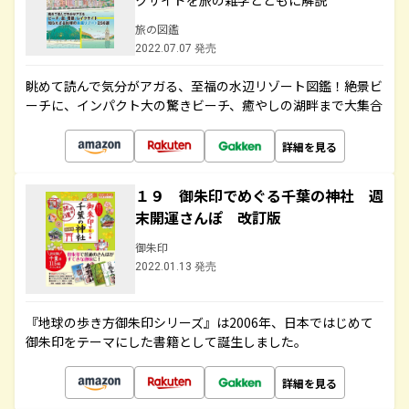
クサイドを旅の雑学とともに解説
旅の図鑑
2022.07.07 発売
眺めて読んで気分がアガる、至福の水辺リゾート図鑑！絶景ビ
ーチに、インパクト大の驚きビーチ、癒やしの湖畔まで大集合
詳細を見る
１９ 御朱印でめぐる千葉の神社 週
末開運さんぽ 改訂版
御朱印
2022.01.13 発売
『地球の歩き方御朱印シリーズ』は2006年、日本ではじめて
御朱印をテーマにした書籍として誕生しました。
詳細を見る