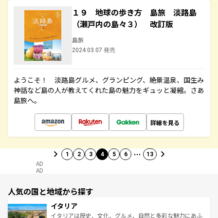
１９ 地球の歩き方 島旅 淡路島
（瀬戸内の島々３） 改訂版
島旅
2024.03.07 発売
ようこそ！ 淡路島グルメ、グランピング、絶景温泉、国生み
神話など島の人が教えてくれた島の魅力をギュッと凝縮。さあ
島旅へ。
詳細を見る
…
1
2
3
4
5
6
13
AD
AD
人気の国と地域から探す
イタリア
イタリアは歴史、文化、グルメ、自然と多彩な魅力にあふ