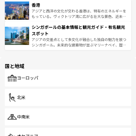
香港
とつ。フォーやバインミー、ベトナムコーヒーなどは、ぜ
の活気が交差している。北部ではチェンマイなどの山岳地
ひ現地で味わいたい。どの地域を訪れてもあたたかい人々
帯で自然と触れ合い、南部ではプーケットやクラビの美し
アジアと西洋の文化が交わる香港は、特有のエネルギーを
が旅行者を迎えてくれるので、きっと忘れられない旅にな
いビーチでリゾート気分を楽しむことができる。タイ料理
もっている。ヴィクトリア湾に広がる壮大な景色、近未来
るはずだ。 なお、新着のベトナム情報は
コンテンツ一覧
を
は世界的に有名で、屋台から高級レストランまで味覚を刺
的なアートスポット、そして歴史と現代が融合した町並
参照してほしい。
シンガポールの基本情報と観光ガイド・有名観光
激する。気候は一年中温暖で、どの季節にも異なる楽しみ
み、どこを訪れても感動するはず。観光スポットが密集し
が待っている。親しみやすいタイの人々、仏教を中心とし
ており、効率よく見どころを回れるのも魅力。息をのむよ
スポット
た文化、そして多様な観光資源が、訪れる旅人を魅了し続
うな絶景から文化的な体験まで、香港を存分に楽しみ尽く
アジアの交差点として多文化が融合した独自の魅力を放つ
ける。 なお、新着のタイ情報は
コンテンツ一覧
を参照して
そう。 なお、新着の香港情報は
コンテンツ一覧
を参照して
シンガポール。未来的な建築物が並ぶマリーナベイ、歴史
ほしい。
ほしい。
と伝統を感じられるエスニックタウン、多数の緑豊かな公
園や自然保護区など、自然が調和した近代的な景観と文化
の多様性あふれるカラフルな町は、どこを歩いても新しい
国と地域
発見がある。さらに、治安のよさや充実した公共交通機関
も、旅行者にとっては魅力的なポイント。グルメも豊富
で、ホーカーズは地元の風情を楽しめる外せないスポット
ヨーロッパ
だ。訪れる人を飽きさせないシンガポールで、多様な魅力
を体感しよう。 なお、新着のシンガポール情報は
コンテン
ツ一覧
を参照してほしい。
北米
中南米