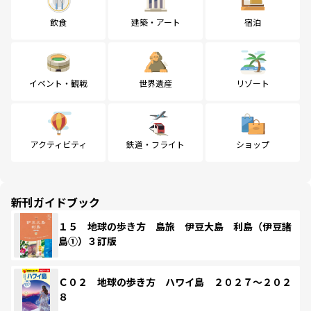
飲食
建築・アート
宿泊
イベント・観戦
世界遺産
リゾート
アクティビティ
鉄道・フライト
ショップ
新刊ガイドブック
１５ 地球の歩き方 島旅 伊豆大島 利島（伊豆諸
島①）３訂版
Ｃ０２ 地球の歩き方 ハワイ島 ２０２７～２０２
８