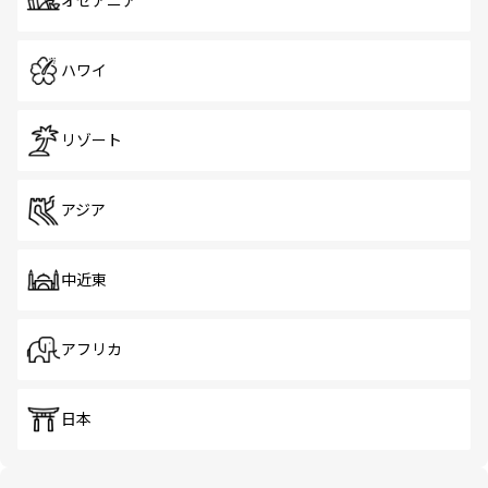
オセアニア
ハワイ
リゾート
アジア
中近東
アフリカ
日本