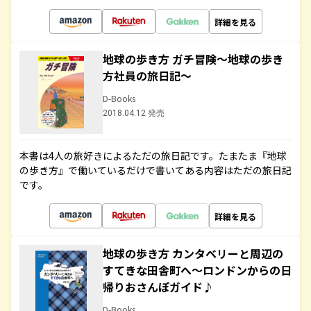
詳細を見る
地球の歩き方 ガチ冒険～地球の歩き
方社員の旅日記～
D-Books
2018.04.12 発売
本書は4人の旅好きによるただの旅日記です。たまたま『地球
の歩き方』で働いているだけで書いてある内容はただの旅日記
です。
詳細を見る
地球の歩き方 カンタベリーと周辺の
すてきな田舎町へ～ロンドンからの日
帰りおさんぽガイド♪
D-Books