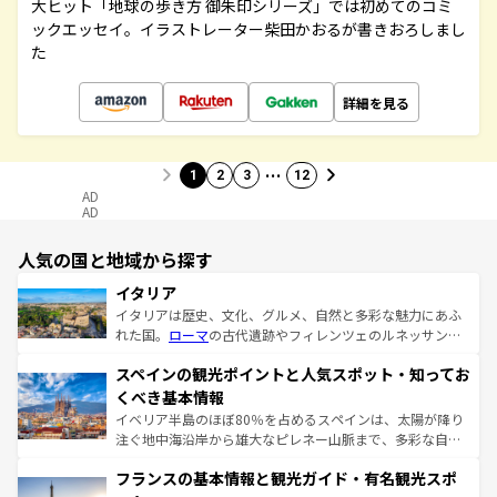
大ヒット「地球の歩き方 御朱印シリーズ」では初めてのコミ
ックエッセイ。イラストレーター柴田かおるが書きおろしまし
た
詳細を見る
…
1
2
3
12
AD
AD
人気の国と地域から探す
イタリア
イタリアは歴史、文化、グルメ、自然と多彩な魅力にあふ
れた国。
ローマ
の古代遺跡やフィレンツェのルネッサンス
美術、ヴェネツィアの運河など、歴史あるスポットはもち
スペインの観光ポイントと人気スポット・知ってお
ろん、トスカーナの美しい田園風景やアマルフィ海岸の絶
景など、自然景観も見逃せない。観光の合間には、本場の
くべき基本情報
ピザやパスタなど、絶品のイタリア料理を堪能することも
イベリア半島のほぼ80％を占めるスペインは、太陽が降り
できる。朝目覚めてから夜眠るまで、すべての瞬間を楽し
注ぐ地中海沿岸から雄大なピレネー山脈まで、多彩な自然
ませてくれるイタリアで、忘れられない旅をしてみよう！
と文化が詰まったヨーロッパ屈指の旅行先だ。多様な地域
なお、新着のイタリア情報は
コンテンツ一覧
を参照してほ
フランスの基本情報と観光ガイド・有名観光スポ
文化が根付くこの国では、情熱的なフラメンコ、熱気あふ
しい。