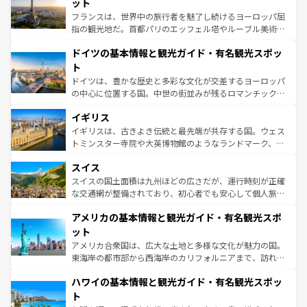
れる闘牛、そして美味しいタパスが生活の一部となってい
ット
る。首都マドリードの洗練された雰囲気や、バルセロナの
フランスは、世界中の旅行者を魅了し続けるヨーロッパ屈
アートに溢れた街角から、地方では古代ローマ遺跡や中世
指の観光地だ。首都パリのエッフェル塔やルーブル美術館
の城塞都市、穏やかなビーチリゾートまで多彩な表情を見
といった象徴的なスポットから、田舎町の古風な美しさま
せる。地方によって風土や気候が異なるスペインはその個
ドイツの基本情報と観光ガイド・有名観光スポッ
で、幅広い魅力が詰まっている。華麗な宮殿、歴史的な大
性で訪れる人を魅了する。 なお、新着のスペイン情報は
コ
聖堂、美しいビーチ、そして豊かな自然が、訪れる者を心
ト
ンテンツ一覧
を参照してほしい。
から魅了する。また、フランスは美食の国としても知ら
ドイツは、豊かな歴史と多彩な文化が交差するヨーロッパ
れ、フランス料理はユネスコ無形文化遺産にも登録されて
の中心に位置する国。中世の街並みが残るロマンチック街
いる。シャンパンの発祥地であるランス、プロヴァンスの
道から、未来を先取りするようなモダンな都市まで多様な
香り高いラベンダー畑など、多彩な楽しみ方が可能だ。さ
イギリス
顔を持つこの国は、どこを歩いても飽きることがない。ベ
らに、パリ以外の地域にも魅力が溢れており、どの街角に
ルリンの文化的活気、バイエルン州のアルプスの絶景、そ
イギリスは、古きよき伝統と最先端が共存する国。ウェス
も豊かな歴史と文化が息づいている。パリ以外の個性あふ
してライン川沿いのワイン畑といった風景は必見。ビール
トミンスター寺院や大英博物館のようなランドマーク、歴
れる地方に足を運ぶとそれぞれで全く異なる文化を体験で
とソーセージを味わいながら地元の人と過ごす楽しい時間
史ある大学都市、美しい丘陵地帯や牧歌的な風景など、エ
きるだろう。 なお、新着のフランス情報は
コンテンツ一覧
スイス
は、お酒好きな人にはぜひ体験してほしい。 なお、新着の
リアごとに異なる魅力がある。また、優雅なアフタヌーン
を参照してほしい。
ドイツ情報は
コンテンツ一覧
を参照してほしい。
ティー、ビール好きにはたまらない英国パブ、サッカー観
スイスの国土面積は九州ほどの広さだが、運行時刻が正確
戦など、本場だからこそできる体験も豊富。イギリスを旅
な交通網が整備されており、初心者でも安心して個人旅行
して楽しみつくそう。 なお、新着のイギリス情報は
コンテ
を楽しめる。日本同様に時刻表どおりの旅が可能だ。中世
アメリカの基本情報と観光ガイド・有名観光スポ
ンツ一覧
を参照してほしい。
の建物がそのまま残る町や、スイスならではのユニークな
博物館もあり、アルプス観光だけでなく町歩きも満喫する
ット
ことができる。国民の所得が高いため物価も高いが、旅行
アメリカ合衆国は、広大な土地と多様な文化が魅力の国。
者向けの交通パス提供のサービスもあり、うまく活用すれ
東海岸の都市部から西海岸のカリフォルニアまで、訪れる
ば市内交通費無料で観光を楽しむこともできる。 なお、新
場所ごとに異なる風景と体験が待っている。ニューヨーク
着のスイス情報は
コンテンツ一覧
を参照してほしい。
ハワイの基本情報と観光ガイド・有名観光スポッ
のような巨大都市は、観光、ショッピング、エンターテイ
ンメントが詰まった刺激的なスポットだ。一方、アメリカ
ト
西部には大自然が広がり、グランドキャニオンやイエロー