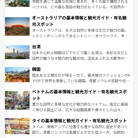
年間を通じて温暖な気候に恵まれ、多くの島で構成される
ストーン国立公園といった絶景が堪能できる。さらに、南
ハワイは、どの島も独自の魅力をもっている。大自然の神
部のニューオーリンズでは、音楽と美食が融合した独特の
秘を感じたいなら、火山が生み出した壮大な景観を誇るハ
文化が魅力。旅行者はアメリカの各地域で異なる魅力を楽
オーストラリアの基本情報と観光ガイド・有名観
ワイ島は見逃せない。また、定番の観光地といえばオアフ
しみながら、その多様性と豊かな歴史を感じることができ
島だが、静かな自然を求めるならマウイ島やカウアイ島が
光スポット
るだろう。車でのロードトリップや列車の旅も、アメリカ
おすすめ。エメラルドグリーンに輝く海をはじめ、豊かな
オーストラリアは、壮大な自然と多様な文化が魅力の国。
ならではの贅沢な旅のスタイルだ。 なお、新着のアメリカ
文化や歴史が息づいている。「アロハスピリット」と呼ば
シドニーのシンボルであるシドニー・オペラハウス、オー
情報は
コンテンツ一覧
を参照してほしい。
れるおもてなしの心で訪れる人々を迎えてくれるハワイの
ストラリア東海岸北部に広がる大サンゴ礁地帯グレートバ
人々、おいしいローカルフードやハワイアンミュージッ
台湾
リアリーフや大陸中央部にそびえるウルル（エアーズロッ
ク、伝統的なフラダンスなど、すべてがハワイの魅力を彩
ク）、タスマニアの美しい原生林やケアンズの熱帯雨林な
日本から約４時間ほどでたどり着く台湾は、多彩な文化と
っている。訪れるたびに新しい発見と感動が待っているハ
ど、見どころがたくさん。また、カフェやワイン、オージ
自然が織りなす魅力的な観光地。活気あふれる大都市の台
ワイを、存分に味わってほしい。 なお、新着のハワイ情報
ービーフなどの食文化も豊かで、美味しいものであふれて
北やノスタルジックな町並みが人気な九份（ジォウフェ
は
コンテンツ一覧
を参照してほしい。
韓国
いる。アクティビティも充実しており、サーフィンやダイ
ン）、静ひつな山岳地帯である台湾東部など、都市の喧騒
ビング、ハイキングなど、アウトドア好きにはたまらな
と山間の静けさが共存しており、訪れる人に新しい発見と
歴史ある王朝文化が残る一方で、最先端のファッションやK
い。オーストラリアの多彩な魅力を存分に味わいつくそ
驚きをもたらしてくれる。また、奥深い台湾の食文化も魅
-POPで世界を席巻している韓国。首都ソウルの宮殿や伝統
う。 なお、新着のオーストラリア情報は
コンテンツ一覧
を
力で、夜市などの屋台グルメから高級料理、ヘルシーで美
家屋が並ぶエリアでは韓国の歴史と文化に浸ることがで
参照してほしい。
ベトナムの基本情報と観光ガイド・有名観光スポ
容にもいいと評判のスイーツなど、バラエティ豊かな料理
き、地方に足を延ばせば四季折々の自然美を楽しむことが
が味わえる。 なお、新着の台湾情報は
コンテンツ一覧
を参
できる。そして、キムチや焼肉、絶品のストリートフード
ット
照してほしい。
まで、さまざまな韓国料理が待っている。夜には、韓国な
豊かな自然と多様な文化が魅力的なベトナム。南北に細長
らではのナイトライフも堪能できる。あたたかいホスピタ
く伸びる国土には、広大な田園風景や青々とした山々、世
リティに包まれながら、韓国の多彩な魅力を心ゆくまで味
界遺産に登録された壮大な自然景観が点在し、都市部では
わってみてほしい。 なお、新着の韓国情報は
コンテンツ一
タイの基本情報と観光ガイド・有名観光スポット
急速な発展と共に伝統が息づく。ハノイの古い町並みやホ
覧
を参照してほしい。
ーチミン市のフランス統治時代の建物も、独特の雰囲気を
タイは、東南アジアに位置する豊かな自然と歴史が息づく
醸し出している。また、バラエティの豊かさとおいしさで
国だ。首都バンコクは高層ビルが立ち並ぶ一方、伝統的な
世界中の食通を魅了してやまないベトナム料理も魅力のひ
寺院や市場がいたるところに点在し、古きよき文化と現代