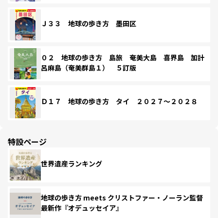
Ｊ３３ 地球の歩き方 墨田区
０２ 地球の歩き方 島旅 奄美大島 喜界島 加計
呂麻島（奄美群島１） ５訂版
Ｄ１７ 地球の歩き方 タイ ２０２７～２０２８
特設ページ
世界遺産ランキング
地球の歩き方 meets クリストファー・ノーラン監督
最新作『オデュッセイア』