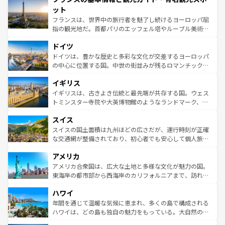
なお、新着のイタリア情報は
コンテンツ一覧
を参照してほ
れる闘牛、そして美味しいタパスが生活の一部となってい
ット
しい。
る。首都マドリードの洗練された雰囲気や、バルセロナの
フランスは、世界中の旅行者を魅了し続けるヨーロッパ屈
アートに溢れた街角から、地方では古代ローマ遺跡や中世
指の観光地だ。首都パリのエッフェル塔やルーブル美術館
の城塞都市、穏やかなビーチリゾートまで多彩な表情を見
といった象徴的なスポットから、田舎町の古風な美しさま
せる。地方によって風土や気候が異なるスペインはその個
ドイツ
で、幅広い魅力が詰まっている。華麗な宮殿、歴史的な大
性で訪れる人を魅了する。 なお、新着のスペイン情報は
コ
聖堂、美しいビーチ、そして豊かな自然が、訪れる者を心
ドイツは、豊かな歴史と多彩な文化が交差するヨーロッパ
ンテンツ一覧
を参照してほしい。
から魅了する。また、フランスは美食の国としても知ら
の中心に位置する国。中世の街並みが残るロマンチック街
れ、フランス料理はユネスコ無形文化遺産にも登録されて
道から、未来を先取りするようなモダンな都市まで多様な
イギリス
いる。シャンパンの発祥地であるランス、プロヴァンスの
顔を持つこの国は、どこを歩いても飽きることがない。ベ
香り高いラベンダー畑など、多彩な楽しみ方が可能だ。さ
ルリンの文化的活気、バイエルン州のアルプスの絶景、そ
イギリスは、古きよき伝統と最先端が共存する国。ウェス
らに、パリ以外の地域にも魅力が溢れており、どの街角に
してライン川沿いのワイン畑といった風景は必見。ビール
トミンスター寺院や大英博物館のようなランドマーク、歴
も豊かな歴史と文化が息づいている。パリ以外の個性あふ
とソーセージを味わいながら地元の人と過ごす楽しい時間
史ある大学都市、美しい丘陵地帯や牧歌的な風景など、エ
れる地方に足を運ぶとそれぞれで全く異なる文化を体験で
スイス
は、お酒好きな人にはぜひ体験してほしい。 なお、新着の
リアごとに異なる魅力がある。また、優雅なアフタヌーン
きるだろう。 なお、新着のフランス情報は
コンテンツ一覧
ドイツ情報は
コンテンツ一覧
を参照してほしい。
ティー、ビール好きにはたまらない英国パブ、サッカー観
スイスの国土面積は九州ほどの広さだが、運行時刻が正確
を参照してほしい。
戦など、本場だからこそできる体験も豊富。イギリスを旅
な交通網が整備されており、初心者でも安心して個人旅行
して楽しみつくそう。 なお、新着のイギリス情報は
コンテ
を楽しめる。日本同様に時刻表どおりの旅が可能だ。中世
アメリカ
ンツ一覧
を参照してほしい。
の建物がそのまま残る町や、スイスならではのユニークな
博物館もあり、アルプス観光だけでなく町歩きも満喫する
アメリカ合衆国は、広大な土地と多様な文化が魅力の国。
ことができる。国民の所得が高いため物価も高いが、旅行
東海岸の都市部から西海岸のカリフォルニアまで、訪れる
者向けの交通パス提供のサービスもあり、うまく活用すれ
場所ごとに異なる風景と体験が待っている。ニューヨーク
ハワイ
ば市内交通費無料で観光を楽しむこともできる。 なお、新
のような巨大都市は、観光、ショッピング、エンターテイ
着のスイス情報は
コンテンツ一覧
を参照してほしい。
ンメントが詰まった刺激的なスポットだ。一方、アメリカ
年間を通じて温暖な気候に恵まれ、多くの島で構成される
西部には大自然が広がり、グランドキャニオンやイエロー
ハワイは、どの島も独自の魅力をもっている。大自然の神
ストーン国立公園といった絶景が堪能できる。さらに、南
秘を感じたいなら、火山が生み出した壮大な景観を誇るハ