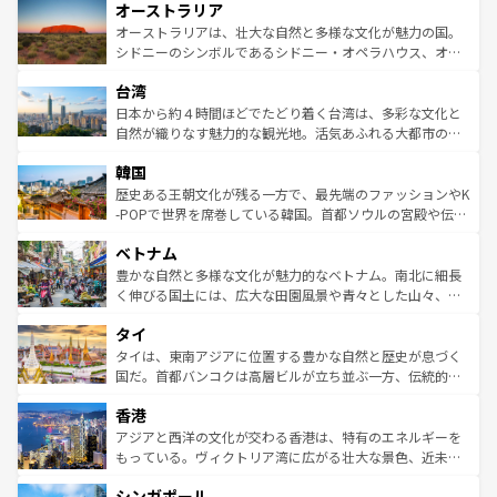
オーストラリア
部のニューオーリンズでは、音楽と美食が融合した独特の
ワイ島は見逃せない。また、定番の観光地といえばオアフ
文化が魅力。旅行者はアメリカの各地域で異なる魅力を楽
島だが、静かな自然を求めるならマウイ島やカウアイ島が
オーストラリアは、壮大な自然と多様な文化が魅力の国。
しみながら、その多様性と豊かな歴史を感じることができ
おすすめ。エメラルドグリーンに輝く海をはじめ、豊かな
シドニーのシンボルであるシドニー・オペラハウス、オー
るだろう。車でのロードトリップや列車の旅も、アメリカ
文化や歴史が息づいている。「アロハスピリット」と呼ば
ストラリア東海岸北部に広がる大サンゴ礁地帯グレートバ
ならではの贅沢な旅のスタイルだ。 なお、新着のアメリカ
台湾
れるおもてなしの心で訪れる人々を迎えてくれるハワイの
リアリーフや大陸中央部にそびえるウルル（エアーズロッ
情報は
コンテンツ一覧
を参照してほしい。
人々、おいしいローカルフードやハワイアンミュージッ
ク）、タスマニアの美しい原生林やケアンズの熱帯雨林な
日本から約４時間ほどでたどり着く台湾は、多彩な文化と
ク、伝統的なフラダンスなど、すべてがハワイの魅力を彩
ど、見どころがたくさん。また、カフェやワイン、オージ
自然が織りなす魅力的な観光地。活気あふれる大都市の台
っている。訪れるたびに新しい発見と感動が待っているハ
ービーフなどの食文化も豊かで、美味しいものであふれて
北やノスタルジックな町並みが人気な九份（ジォウフェ
ワイを、存分に味わってほしい。 なお、新着のハワイ情報
韓国
いる。アクティビティも充実しており、サーフィンやダイ
ン）、静ひつな山岳地帯である台湾東部など、都市の喧騒
は
コンテンツ一覧
を参照してほしい。
ビング、ハイキングなど、アウトドア好きにはたまらな
と山間の静けさが共存しており、訪れる人に新しい発見と
歴史ある王朝文化が残る一方で、最先端のファッションやK
い。オーストラリアの多彩な魅力を存分に味わいつくそ
驚きをもたらしてくれる。また、奥深い台湾の食文化も魅
-POPで世界を席巻している韓国。首都ソウルの宮殿や伝統
う。 なお、新着のオーストラリア情報は
コンテンツ一覧
を
力で、夜市などの屋台グルメから高級料理、ヘルシーで美
家屋が並ぶエリアでは韓国の歴史と文化に浸ることがで
参照してほしい。
ベトナム
容にもいいと評判のスイーツなど、バラエティ豊かな料理
き、地方に足を延ばせば四季折々の自然美を楽しむことが
が味わえる。 なお、新着の台湾情報は
コンテンツ一覧
を参
できる。そして、キムチや焼肉、絶品のストリートフード
豊かな自然と多様な文化が魅力的なベトナム。南北に細長
照してほしい。
まで、さまざまな韓国料理が待っている。夜には、韓国な
く伸びる国土には、広大な田園風景や青々とした山々、世
らではのナイトライフも堪能できる。あたたかいホスピタ
界遺産に登録された壮大な自然景観が点在し、都市部では
タイ
リティに包まれながら、韓国の多彩な魅力を心ゆくまで味
急速な発展と共に伝統が息づく。ハノイの古い町並みやホ
わってみてほしい。 なお、新着の韓国情報は
コンテンツ一
ーチミン市のフランス統治時代の建物も、独特の雰囲気を
タイは、東南アジアに位置する豊かな自然と歴史が息づく
覧
を参照してほしい。
醸し出している。また、バラエティの豊かさとおいしさで
国だ。首都バンコクは高層ビルが立ち並ぶ一方、伝統的な
世界中の食通を魅了してやまないベトナム料理も魅力のひ
寺院や市場がいたるところに点在し、古きよき文化と現代
香港
とつ。フォーやバインミー、ベトナムコーヒーなどは、ぜ
の活気が交差している。北部ではチェンマイなどの山岳地
ひ現地で味わいたい。どの地域を訪れてもあたたかい人々
帯で自然と触れ合い、南部ではプーケットやクラビの美し
アジアと西洋の文化が交わる香港は、特有のエネルギーを
が旅行者を迎えてくれるので、きっと忘れられない旅にな
いビーチでリゾート気分を楽しむことができる。タイ料理
もっている。ヴィクトリア湾に広がる壮大な景色、近未来
るはずだ。 なお、新着のベトナム情報は
コンテンツ一覧
を
は世界的に有名で、屋台から高級レストランまで味覚を刺
的なアートスポット、そして歴史と現代が融合した町並
参照してほしい。
シンガポール
激する。気候は一年中温暖で、どの季節にも異なる楽しみ
み、どこを訪れても感動するはず。観光スポットが密集し