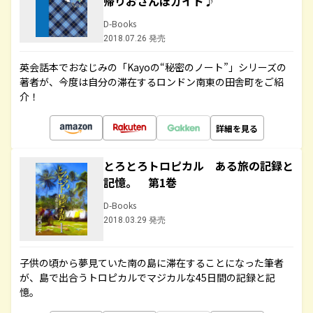
帰りおさんぽガイド♪
D-Books
2018.07.26 発売
英会話本でおなじみの「Kayoの“秘密のノート”」シリーズの
著者が、今度は自分の滞在するロンドン南東の田舎町をご紹
介！
詳細を見る
とろとろトロピカル ある旅の記録と
記憶。 第1巻
D-Books
2018.03.29 発売
子供の頃から夢見ていた南の島に滞在することになった筆者
が、島で出合うトロピカルでマジカルな45日間の記録と記
憶。