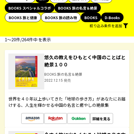
BOOKS スペシャルコラボ
BOOKS 旅の名言＆絶景
BOOKS 旅と健康
BOOKS 旅の読み物
BOOKS
D-Books
絞り込み条件を追加
1〜20件/264件中 を表示
悠久の教えをひもとく中国のことばと
絶景１００
BOOKS 旅の名言＆絶景
2022.12.15 発売
世界を４０年以上歩いてきた「地球の歩き方」があなたにお届
けする、人生を輝かせる中国の名言と癒やしの絶景集
詳細を見る