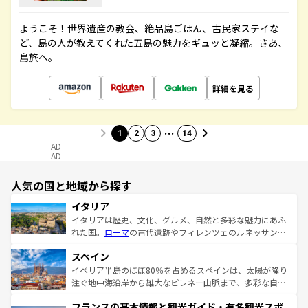
ようこそ！世界遺産の教会、絶品島ごはん、古民家ステイな
ど、島の人が教えてくれた五島の魅力をギュッと凝縮。さあ、
島旅へ。
詳細を見る
…
1
2
3
14
AD
AD
人気の国と地域から探す
イタリア
イタリアは歴史、文化、グルメ、自然と多彩な魅力にあふ
れた国。
ローマ
の古代遺跡やフィレンツェのルネッサンス
美術、ヴェネツィアの運河など、歴史あるスポットはもち
スペイン
ろん、トスカーナの美しい田園風景やアマルフィ海岸の絶
景など、自然景観も見逃せない。観光の合間には、本場の
イベリア半島のほぼ80％を占めるスペインは、太陽が降り
ピザやパスタなど、絶品のイタリア料理を堪能することも
注ぐ地中海沿岸から雄大なピレネー山脈まで、多彩な自然
できる。朝目覚めてから夜眠るまで、すべての瞬間を楽し
と文化が詰まったヨーロッパ屈指の旅行先だ。多様な地域
フランスの基本情報と観光ガイド・有名観光スポ
ませてくれるイタリアで、忘れられない旅をしてみよう！
文化が根付くこの国では、情熱的なフラメンコ、熱気あふ