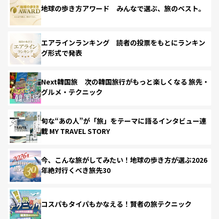
地球の歩き方アワード みんなで選ぶ、旅のベスト。
エアラインランキング 読者の投票をもとにランキン
グ形式で発表
Next韓国旅 次の韓国旅行がもっと楽しくなる 旅先・
グルメ・テクニック
旬な“あの人”が「旅」をテーマに語るインタビュー連
載 MY TRAVEL STORY
今、こんな旅がしてみたい！地球の歩き方が選ぶ2026
年絶対行くべき旅先30
コスパもタイパもかなえる！賢者の旅テクニック