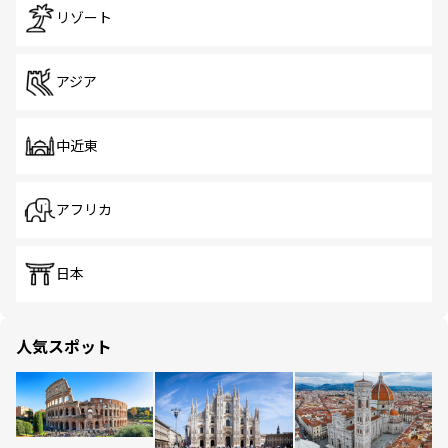
リゾート
アジア
中近東
アフリカ
日本
人気スポット