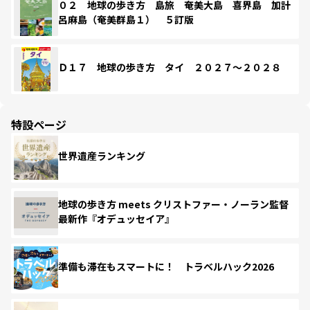
０２ 地球の歩き方 島旅 奄美大島 喜界島 加計
呂麻島（奄美群島１） ５訂版
Ｄ１７ 地球の歩き方 タイ ２０２７～２０２８
特設ページ
世界遺産ランキング
地球の歩き方 meets クリストファー・ノーラン監督
最新作『オデュッセイア』
準備も滞在もスマートに！ トラベルハック2026