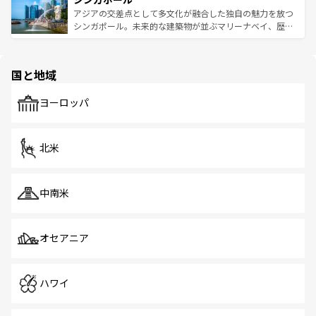
が待っている。親しみやすいタイの人々、仏教を中心とし
ており、効率よく見どころを回れるのも魅力。息をのむよ
アジアの交差点として多文化が融合した独自の魅力を放つ
た文化、そして多様な観光資源が、訪れる旅人を魅了し続
うな絶景から文化的な体験まで、香港を存分に楽しみ尽く
シンガポール。未来的な建築物が並ぶマリーナベイ、歴史
ける。 なお、新着のタイ情報は
コンテンツ一覧
を参照して
そう。 なお、新着の香港情報は
コンテンツ一覧
を参照して
と伝統を感じられるエスニックタウン、多数の緑豊かな公
ほしい。
ほしい。
園や自然保護区など、自然が調和した近代的な景観と文化
の多様性あふれるカラフルな町は、どこを歩いても新しい
国と地域
発見がある。さらに、治安のよさや充実した公共交通機関
も、旅行者にとっては魅力的なポイント。グルメも豊富
で、ホーカーズは地元の風情を楽しめる外せないスポット
ヨーロッパ
だ。訪れる人を飽きさせないシンガポールで、多様な魅力
を体感しよう。 なお、新着のシンガポール情報は
コンテン
ツ一覧
を参照してほしい。
北米
中南米
オセアニア
ハワイ