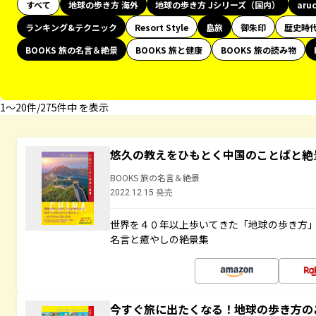
すべて
地球の歩き方 海外
地球の歩き方 Jシリーズ（国内）
aru
ランキング&テクニック
Resort Style
島旅
御朱印
歴史時
BOOKS 旅の名言＆絶景
BOOKS 旅と健康
BOOKS 旅の読み物
1〜20件/275件中 を表示
悠久の教えをひもとく中国のことばと絶
BOOKS 旅の名言＆絶景
2022.12.15 発売
世界を４０年以上歩いてきた「地球の歩き方
名言と癒やしの絶景集
今すぐ旅に出たくなる！地球の歩き方の