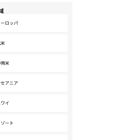
域
ヨーロッパ
北米
中南米
オセアニア
ハワイ
リゾート