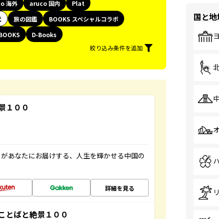
co 海外
aruco 国内
Plat
国と地
代
旅の図鑑
BOOKS スペシャルコラボ
BOOKS
D-Books
絞り込み条件を追加
景１００
」があなたにお届けする、人生を輝かせる中国の
詳細を見る
ことばと絶景１００