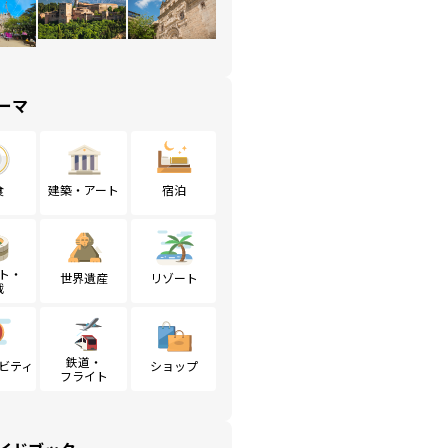
ーマ
食
建築・アート
宿泊
ト・
世界遺産
リゾート
戦
鉄道・
ビティ
ショップ
フライト