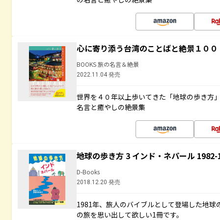
心に寄り添う台湾のことばと絶景１００
BOOKS 旅の名言＆絶景
2022.11.04 発売
世界を４０年以上歩いてきた「地球の歩き方
名言と癒やしの絶景集
地球の歩き方 3 インド・ネパール 1982
D-Books
2018.12.20 発売
1981年、旅人のバイブルとして登場した地
の旅を思い出して欲しい1冊です。