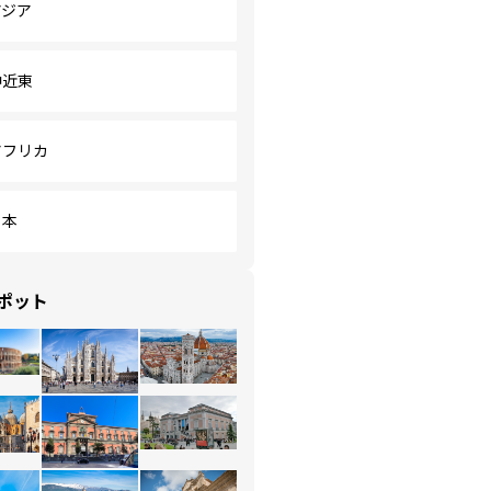
アジア
中近東
アフリカ
日本
ポット