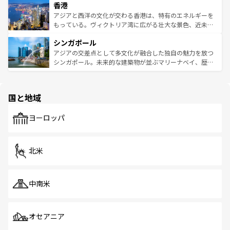
香港
とつ。フォーやバインミー、ベトナムコーヒーなどは、ぜ
の活気が交差している。北部ではチェンマイなどの山岳地
ひ現地で味わいたい。どの地域を訪れてもあたたかい人々
帯で自然と触れ合い、南部ではプーケットやクラビの美し
アジアと西洋の文化が交わる香港は、特有のエネルギーを
が旅行者を迎えてくれるので、きっと忘れられない旅にな
いビーチでリゾート気分を楽しむことができる。タイ料理
もっている。ヴィクトリア湾に広がる壮大な景色、近未来
るはずだ。 なお、新着のベトナム情報は
コンテンツ一覧
を
は世界的に有名で、屋台から高級レストランまで味覚を刺
的なアートスポット、そして歴史と現代が融合した町並
参照してほしい。
シンガポール
激する。気候は一年中温暖で、どの季節にも異なる楽しみ
み、どこを訪れても感動するはず。観光スポットが密集し
が待っている。親しみやすいタイの人々、仏教を中心とし
ており、効率よく見どころを回れるのも魅力。息をのむよ
アジアの交差点として多文化が融合した独自の魅力を放つ
た文化、そして多様な観光資源が、訪れる旅人を魅了し続
うな絶景から文化的な体験まで、香港を存分に楽しみ尽く
シンガポール。未来的な建築物が並ぶマリーナベイ、歴史
ける。 なお、新着のタイ情報は
コンテンツ一覧
を参照して
そう。 なお、新着の香港情報は
コンテンツ一覧
を参照して
と伝統を感じられるエスニックタウン、多数の緑豊かな公
ほしい。
ほしい。
園や自然保護区など、自然が調和した近代的な景観と文化
の多様性あふれるカラフルな町は、どこを歩いても新しい
国と地域
発見がある。さらに、治安のよさや充実した公共交通機関
も、旅行者にとっては魅力的なポイント。グルメも豊富
で、ホーカーズは地元の風情を楽しめる外せないスポット
ヨーロッパ
だ。訪れる人を飽きさせないシンガポールで、多様な魅力
を体感しよう。 なお、新着のシンガポール情報は
コンテン
ツ一覧
を参照してほしい。
北米
中南米
オセアニア