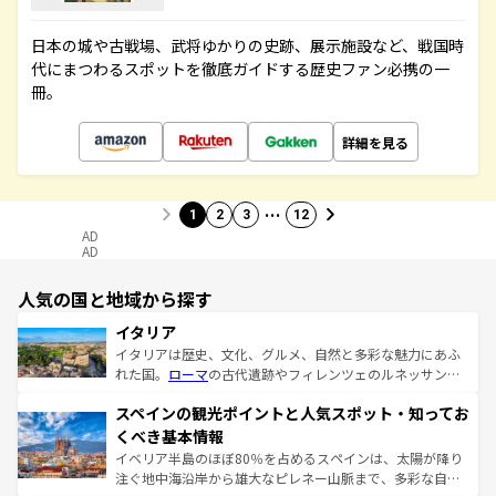
日本の城や古戦場、武将ゆかりの史跡、展示施設など、戦国時
代にまつわるスポットを徹底ガイドする歴史ファン必携の一
冊。
詳細を見る
…
1
2
3
12
AD
AD
人気の国と地域から探す
イタリア
イタリアは歴史、文化、グルメ、自然と多彩な魅力にあふ
れた国。
ローマ
の古代遺跡やフィレンツェのルネッサンス
美術、ヴェネツィアの運河など、歴史あるスポットはもち
スペインの観光ポイントと人気スポット・知ってお
ろん、トスカーナの美しい田園風景やアマルフィ海岸の絶
景など、自然景観も見逃せない。観光の合間には、本場の
くべき基本情報
ピザやパスタなど、絶品のイタリア料理を堪能することも
イベリア半島のほぼ80％を占めるスペインは、太陽が降り
できる。朝目覚めてから夜眠るまで、すべての瞬間を楽し
注ぐ地中海沿岸から雄大なピレネー山脈まで、多彩な自然
ませてくれるイタリアで、忘れられない旅をしてみよう！