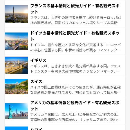
と文化が詰まったヨーロッパ屈指の旅行先だ。多様な地域
なお、新着のイタリア情報は
コンテンツ一覧
を参照してほ
フランスの基本情報と観光ガイド・有名観光スポ
文化が根付くこの国では、情熱的なフラメンコ、熱気あふ
しい。
れる闘牛、そして美味しいタパスが生活の一部となってい
ット
る。首都マドリードの洗練された雰囲気や、バルセロナの
フランスは、世界中の旅行者を魅了し続けるヨーロッパ屈
アートに溢れた街角から、地方では古代ローマ遺跡や中世
指の観光地だ。首都パリのエッフェル塔やルーブル美術館
の城塞都市、穏やかなビーチリゾートまで多彩な表情を見
といった象徴的なスポットから、田舎町の古風な美しさま
せる。地方によって風土や気候が異なるスペインはその個
ドイツの基本情報と観光ガイド・有名観光スポッ
で、幅広い魅力が詰まっている。華麗な宮殿、歴史的な大
性で訪れる人を魅了する。 なお、新着のスペイン情報は
コ
聖堂、美しいビーチ、そして豊かな自然が、訪れる者を心
ト
ンテンツ一覧
を参照してほしい。
から魅了する。また、フランスは美食の国としても知ら
ドイツは、豊かな歴史と多彩な文化が交差するヨーロッパ
れ、フランス料理はユネスコ無形文化遺産にも登録されて
の中心に位置する国。中世の街並みが残るロマンチック街
いる。シャンパンの発祥地であるランス、プロヴァンスの
道から、未来を先取りするようなモダンな都市まで多様な
香り高いラベンダー畑など、多彩な楽しみ方が可能だ。さ
イギリス
顔を持つこの国は、どこを歩いても飽きることがない。ベ
らに、パリ以外の地域にも魅力が溢れており、どの街角に
ルリンの文化的活気、バイエルン州のアルプスの絶景、そ
イギリスは、古きよき伝統と最先端が共存する国。ウェス
も豊かな歴史と文化が息づいている。パリ以外の個性あふ
してライン川沿いのワイン畑といった風景は必見。ビール
トミンスター寺院や大英博物館のようなランドマーク、歴
れる地方に足を運ぶとそれぞれで全く異なる文化を体験で
とソーセージを味わいながら地元の人と過ごす楽しい時間
史ある大学都市、美しい丘陵地帯や牧歌的な風景など、エ
きるだろう。 なお、新着のフランス情報は
コンテンツ一覧
スイス
は、お酒好きな人にはぜひ体験してほしい。 なお、新着の
リアごとに異なる魅力がある。また、優雅なアフタヌーン
を参照してほしい。
ドイツ情報は
コンテンツ一覧
を参照してほしい。
ティー、ビール好きにはたまらない英国パブ、サッカー観
スイスの国土面積は九州ほどの広さだが、運行時刻が正確
戦など、本場だからこそできる体験も豊富。イギリスを旅
な交通網が整備されており、初心者でも安心して個人旅行
して楽しみつくそう。 なお、新着のイギリス情報は
コンテ
を楽しめる。日本同様に時刻表どおりの旅が可能だ。中世
アメリカの基本情報と観光ガイド・有名観光スポ
ンツ一覧
を参照してほしい。
の建物がそのまま残る町や、スイスならではのユニークな
博物館もあり、アルプス観光だけでなく町歩きも満喫する
ット
ことができる。国民の所得が高いため物価も高いが、旅行
アメリカ合衆国は、広大な土地と多様な文化が魅力の国。
者向けの交通パス提供のサービスもあり、うまく活用すれ
東海岸の都市部から西海岸のカリフォルニアまで、訪れる
ば市内交通費無料で観光を楽しむこともできる。 なお、新
場所ごとに異なる風景と体験が待っている。ニューヨーク
着のスイス情報は
コンテンツ一覧
を参照してほしい。
ハワイ
のような巨大都市は、観光、ショッピング、エンターテイ