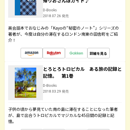
帰りおさんぽガイド♪
D-Books
2018.07.26 発売
英会話本でおなじみの「Kayoの“秘密のノート”」シリーズの
著者が、今度は自分の滞在するロンドン南東の田舎町をご紹
介！
詳細を見る
とろとろトロピカル ある旅の記録と
記憶。 第1巻
D-Books
2018.03.29 発売
子供の頃から夢見ていた南の島に滞在することになった筆者
が、島で出合うトロピカルでマジカルな45日間の記録と記
憶。