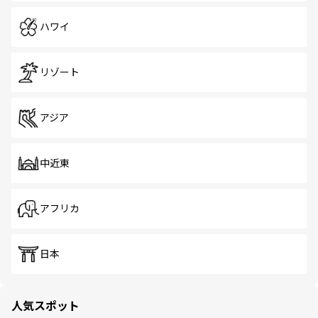
ハワイ
リゾート
アジア
中近東
アフリカ
日本
人気スポット