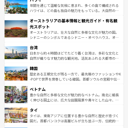
ンメントが詰まった刺激的なスポットだ。一方、アメリカ
年間を通じて温暖な気候に恵まれ、多くの島で構成される
西部には大自然が広がり、グランドキャニオンやイエロー
ハワイは、どの島も独自の魅力をもっている。大自然の神
ストーン国立公園といった絶景が堪能できる。さらに、南
秘を感じたいなら、火山が生み出した壮大な景観を誇るハ
オーストラリアの基本情報と観光ガイド・有名観
部のニューオーリンズでは、音楽と美食が融合した独特の
ワイ島は見逃せない。また、定番の観光地といえばオアフ
文化が魅力。旅行者はアメリカの各地域で異なる魅力を楽
島だが、静かな自然を求めるならマウイ島やカウアイ島が
光スポット
しみながら、その多様性と豊かな歴史を感じることができ
おすすめ。エメラルドグリーンに輝く海をはじめ、豊かな
オーストラリアは、壮大な自然と多様な文化が魅力の国。
るだろう。車でのロードトリップや列車の旅も、アメリカ
文化や歴史が息づいている。「アロハスピリット」と呼ば
シドニーのシンボルであるシドニー・オペラハウス、オー
ならではの贅沢な旅のスタイルだ。 なお、新着のアメリカ
れるおもてなしの心で訪れる人々を迎えてくれるハワイの
ストラリア東海岸北部に広がる大サンゴ礁地帯グレートバ
情報は
コンテンツ一覧
を参照してほしい。
人々、おいしいローカルフードやハワイアンミュージッ
台湾
リアリーフや大陸中央部にそびえるウルル（エアーズロッ
ク、伝統的なフラダンスなど、すべてがハワイの魅力を彩
ク）、タスマニアの美しい原生林やケアンズの熱帯雨林な
日本から約４時間ほどでたどり着く台湾は、多彩な文化と
っている。訪れるたびに新しい発見と感動が待っているハ
ど、見どころがたくさん。また、カフェやワイン、オージ
自然が織りなす魅力的な観光地。活気あふれる大都市の台
ワイを、存分に味わってほしい。 なお、新着のハワイ情報
ービーフなどの食文化も豊かで、美味しいものであふれて
北やノスタルジックな町並みが人気な九份（ジォウフェ
は
コンテンツ一覧
を参照してほしい。
韓国
いる。アクティビティも充実しており、サーフィンやダイ
ン）、静ひつな山岳地帯である台湾東部など、都市の喧騒
ビング、ハイキングなど、アウトドア好きにはたまらな
と山間の静けさが共存しており、訪れる人に新しい発見と
歴史ある王朝文化が残る一方で、最先端のファッションやK
い。オーストラリアの多彩な魅力を存分に味わいつくそ
驚きをもたらしてくれる。また、奥深い台湾の食文化も魅
-POPで世界を席巻している韓国。首都ソウルの宮殿や伝統
う。 なお、新着のオーストラリア情報は
コンテンツ一覧
を
力で、夜市などの屋台グルメから高級料理、ヘルシーで美
家屋が並ぶエリアでは韓国の歴史と文化に浸ることがで
参照してほしい。
ベトナム
容にもいいと評判のスイーツなど、バラエティ豊かな料理
き、地方に足を延ばせば四季折々の自然美を楽しむことが
が味わえる。 なお、新着の台湾情報は
コンテンツ一覧
を参
できる。そして、キムチや焼肉、絶品のストリートフード
豊かな自然と多様な文化が魅力的なベトナム。南北に細長
照してほしい。
まで、さまざまな韓国料理が待っている。夜には、韓国な
く伸びる国土には、広大な田園風景や青々とした山々、世
らではのナイトライフも堪能できる。あたたかいホスピタ
界遺産に登録された壮大な自然景観が点在し、都市部では
タイ
リティに包まれながら、韓国の多彩な魅力を心ゆくまで味
急速な発展と共に伝統が息づく。ハノイの古い町並みやホ
わってみてほしい。 なお、新着の韓国情報は
コンテンツ一
ーチミン市のフランス統治時代の建物も、独特の雰囲気を
タイは、東南アジアに位置する豊かな自然と歴史が息づく
覧
を参照してほしい。
醸し出している。また、バラエティの豊かさとおいしさで
国だ。首都バンコクは高層ビルが立ち並ぶ一方、伝統的な
世界中の食通を魅了してやまないベトナム料理も魅力のひ
寺院や市場がいたるところに点在し、古きよき文化と現代