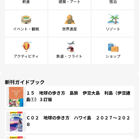
飲食
建築・アート
宿泊
イベント・観戦
世界遺産
リゾート
アクティビティ
鉄道・フライト
ショップ
新刊ガイドブック
１５ 地球の歩き方 島旅 伊豆大島 利島（伊豆諸
島①）３訂版
Ｃ０２ 地球の歩き方 ハワイ島 ２０２７～２０２
８