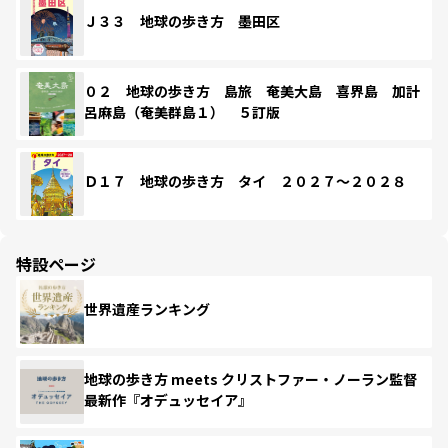
Ｊ３３ 地球の歩き方 墨田区
０２ 地球の歩き方 島旅 奄美大島 喜界島 加計
呂麻島（奄美群島１） ５訂版
Ｄ１７ 地球の歩き方 タイ ２０２７～２０２８
特設ページ
世界遺産ランキング
地球の歩き方 meets クリストファー・ノーラン監督
最新作『オデュッセイア』