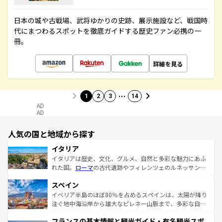
日本の城や古戦場、武将ゆかりの史跡、展示施設など、戦国時
代にまつわるスポットを徹底ガイドする歴史ファン必携の一
冊。
詳細を見る
…
1
2
3
14
AD
AD
人気の国と地域から探す
イタリア
イタリアは歴史、文化、グルメ、自然と多彩な魅力にあふ
れた国。
ローマ
の古代遺跡やフィレンツェのルネッサンス
美術、ヴェネツィアの運河など、歴史あるスポットはもち
スペイン
ろん、トスカーナの美しい田園風景やアマルフィ海岸の絶
景など、自然景観も見逃せない。観光の合間には、本場の
イベリア半島のほぼ80％を占めるスペインは、太陽が降り
ピザやパスタなど、絶品のイタリア料理を堪能することも
注ぐ地中海沿岸から雄大なピレネー山脈まで、多彩な自然
できる。朝目覚めてから夜眠るまで、すべての瞬間を楽し
と文化が詰まったヨーロッパ屈指の旅行先だ。多様な地域
フランスの基本情報と観光ガイド・有名観光スポ
ませてくれるイタリアで、忘れられない旅をしてみよう！
文化が根付くこの国では、情熱的なフラメンコ、熱気あふ