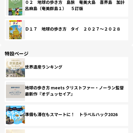
０２ 地球の歩き方 島旅 奄美大島 喜界島 加計
呂麻島（奄美群島１） ５訂版
Ｄ１７ 地球の歩き方 タイ ２０２７～２０２８
特設ページ
世界遺産ランキング
地球の歩き方 meets クリストファー・ノーラン監督
最新作『オデュッセイア』
準備も滞在もスマートに！ トラベルハック2026