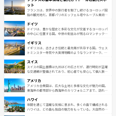
なお、新着のイタリア情報は
コンテンツ一覧
を参照してほ
れる闘牛、そして美味しいタパスが生活の一部となってい
ット
しい。
る。首都マドリードの洗練された雰囲気や、バルセロナの
フランスは、世界中の旅行者を魅了し続けるヨーロッパ屈
アートに溢れた街角から、地方では古代ローマ遺跡や中世
指の観光地だ。首都パリのエッフェル塔やルーブル美術館
の城塞都市、穏やかなビーチリゾートまで多彩な表情を見
といった象徴的なスポットから、田舎町の古風な美しさま
せる。地方によって風土や気候が異なるスペインはその個
ドイツ
で、幅広い魅力が詰まっている。華麗な宮殿、歴史的な大
性で訪れる人を魅了する。 なお、新着のスペイン情報は
コ
聖堂、美しいビーチ、そして豊かな自然が、訪れる者を心
ドイツは、豊かな歴史と多彩な文化が交差するヨーロッパ
ンテンツ一覧
を参照してほしい。
から魅了する。また、フランスは美食の国としても知ら
の中心に位置する国。中世の街並みが残るロマンチック街
れ、フランス料理はユネスコ無形文化遺産にも登録されて
道から、未来を先取りするようなモダンな都市まで多様な
イギリス
いる。シャンパンの発祥地であるランス、プロヴァンスの
顔を持つこの国は、どこを歩いても飽きることがない。ベ
香り高いラベンダー畑など、多彩な楽しみ方が可能だ。さ
ルリンの文化的活気、バイエルン州のアルプスの絶景、そ
イギリスは、古きよき伝統と最先端が共存する国。ウェス
らに、パリ以外の地域にも魅力が溢れており、どの街角に
してライン川沿いのワイン畑といった風景は必見。ビール
トミンスター寺院や大英博物館のようなランドマーク、歴
も豊かな歴史と文化が息づいている。パリ以外の個性あふ
とソーセージを味わいながら地元の人と過ごす楽しい時間
史ある大学都市、美しい丘陵地帯や牧歌的な風景など、エ
れる地方に足を運ぶとそれぞれで全く異なる文化を体験で
スイス
は、お酒好きな人にはぜひ体験してほしい。 なお、新着の
リアごとに異なる魅力がある。また、優雅なアフタヌーン
きるだろう。 なお、新着のフランス情報は
コンテンツ一覧
ドイツ情報は
コンテンツ一覧
を参照してほしい。
ティー、ビール好きにはたまらない英国パブ、サッカー観
スイスの国土面積は九州ほどの広さだが、運行時刻が正確
を参照してほしい。
戦など、本場だからこそできる体験も豊富。イギリスを旅
な交通網が整備されており、初心者でも安心して個人旅行
して楽しみつくそう。 なお、新着のイギリス情報は
コンテ
を楽しめる。日本同様に時刻表どおりの旅が可能だ。中世
アメリカ
ンツ一覧
を参照してほしい。
の建物がそのまま残る町や、スイスならではのユニークな
博物館もあり、アルプス観光だけでなく町歩きも満喫する
アメリカ合衆国は、広大な土地と多様な文化が魅力の国。
ことができる。国民の所得が高いため物価も高いが、旅行
東海岸の都市部から西海岸のカリフォルニアまで、訪れる
者向けの交通パス提供のサービスもあり、うまく活用すれ
場所ごとに異なる風景と体験が待っている。ニューヨーク
ハワイ
ば市内交通費無料で観光を楽しむこともできる。 なお、新
のような巨大都市は、観光、ショッピング、エンターテイ
着のスイス情報は
コンテンツ一覧
を参照してほしい。
ンメントが詰まった刺激的なスポットだ。一方、アメリカ
年間を通じて温暖な気候に恵まれ、多くの島で構成される
西部には大自然が広がり、グランドキャニオンやイエロー
ハワイは、どの島も独自の魅力をもっている。大自然の神
ストーン国立公園といった絶景が堪能できる。さらに、南
秘を感じたいなら、火山が生み出した壮大な景観を誇るハ