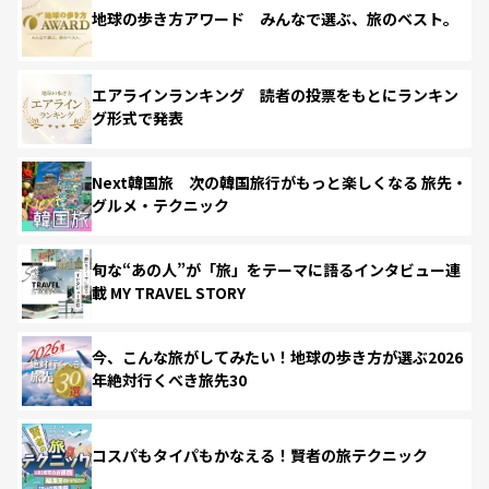
地球の歩き方アワード みんなで選ぶ、旅のベスト。
エアラインランキング 読者の投票をもとにランキン
グ形式で発表
Next韓国旅 次の韓国旅行がもっと楽しくなる 旅先・
グルメ・テクニック
旬な“あの人”が「旅」をテーマに語るインタビュー連
載 MY TRAVEL STORY
今、こんな旅がしてみたい！地球の歩き方が選ぶ2026
年絶対行くべき旅先30
コスパもタイパもかなえる！賢者の旅テクニック