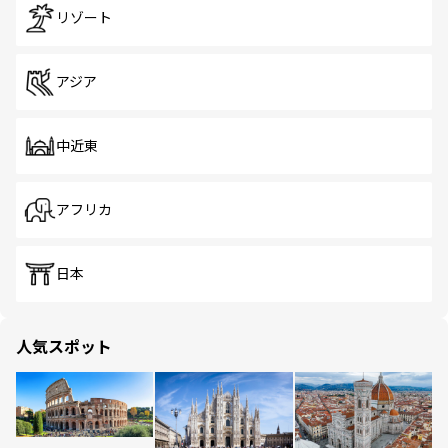
リゾート
アジア
中近東
アフリカ
日本
人気スポット