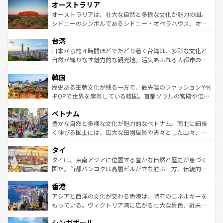
オーストラリア
部のニューオーリンズでは、音楽と美食が融合した独特の
ワイ島は見逃せない。また、定番の観光地といえばオアフ
文化が魅力。旅行者はアメリカの各地域で異なる魅力を楽
島だが、静かな自然を求めるならマウイ島やカウアイ島が
オーストラリアは、壮大な自然と多様な文化が魅力の国。
しみながら、その多様性と豊かな歴史を感じることができ
おすすめ。エメラルドグリーンに輝く海をはじめ、豊かな
シドニーのシンボルであるシドニー・オペラハウス、オー
るだろう。車でのロードトリップや列車の旅も、アメリカ
文化や歴史が息づいている。「アロハスピリット」と呼ば
ストラリア東海岸北部に広がる大サンゴ礁地帯グレートバ
ならではの贅沢な旅のスタイルだ。 なお、新着のアメリカ
台湾
れるおもてなしの心で訪れる人々を迎えてくれるハワイの
リアリーフや大陸中央部にそびえるウルル（エアーズロッ
情報は
コンテンツ一覧
を参照してほしい。
人々、おいしいローカルフードやハワイアンミュージッ
ク）、タスマニアの美しい原生林やケアンズの熱帯雨林な
日本から約４時間ほどでたどり着く台湾は、多彩な文化と
ク、伝統的なフラダンスなど、すべてがハワイの魅力を彩
ど、見どころがたくさん。また、カフェやワイン、オージ
自然が織りなす魅力的な観光地。活気あふれる大都市の台
っている。訪れるたびに新しい発見と感動が待っているハ
ービーフなどの食文化も豊かで、美味しいものであふれて
北やノスタルジックな町並みが人気な九份（ジォウフェ
ワイを、存分に味わってほしい。 なお、新着のハワイ情報
韓国
いる。アクティビティも充実しており、サーフィンやダイ
ン）、静ひつな山岳地帯である台湾東部など、都市の喧騒
は
コンテンツ一覧
を参照してほしい。
ビング、ハイキングなど、アウトドア好きにはたまらな
と山間の静けさが共存しており、訪れる人に新しい発見と
歴史ある王朝文化が残る一方で、最先端のファッションやK
い。オーストラリアの多彩な魅力を存分に味わいつくそ
驚きをもたらしてくれる。また、奥深い台湾の食文化も魅
-POPで世界を席巻している韓国。首都ソウルの宮殿や伝統
う。 なお、新着のオーストラリア情報は
コンテンツ一覧
を
力で、夜市などの屋台グルメから高級料理、ヘルシーで美
家屋が並ぶエリアでは韓国の歴史と文化に浸ることがで
参照してほしい。
ベトナム
容にもいいと評判のスイーツなど、バラエティ豊かな料理
き、地方に足を延ばせば四季折々の自然美を楽しむことが
が味わえる。 なお、新着の台湾情報は
コンテンツ一覧
を参
できる。そして、キムチや焼肉、絶品のストリートフード
豊かな自然と多様な文化が魅力的なベトナム。南北に細長
照してほしい。
まで、さまざまな韓国料理が待っている。夜には、韓国な
く伸びる国土には、広大な田園風景や青々とした山々、世
らではのナイトライフも堪能できる。あたたかいホスピタ
界遺産に登録された壮大な自然景観が点在し、都市部では
タイ
リティに包まれながら、韓国の多彩な魅力を心ゆくまで味
急速な発展と共に伝統が息づく。ハノイの古い町並みやホ
わってみてほしい。 なお、新着の韓国情報は
コンテンツ一
ーチミン市のフランス統治時代の建物も、独特の雰囲気を
タイは、東南アジアに位置する豊かな自然と歴史が息づく
覧
を参照してほしい。
醸し出している。また、バラエティの豊かさとおいしさで
国だ。首都バンコクは高層ビルが立ち並ぶ一方、伝統的な
世界中の食通を魅了してやまないベトナム料理も魅力のひ
寺院や市場がいたるところに点在し、古きよき文化と現代
香港
とつ。フォーやバインミー、ベトナムコーヒーなどは、ぜ
の活気が交差している。北部ではチェンマイなどの山岳地
ひ現地で味わいたい。どの地域を訪れてもあたたかい人々
帯で自然と触れ合い、南部ではプーケットやクラビの美し
アジアと西洋の文化が交わる香港は、特有のエネルギーを
が旅行者を迎えてくれるので、きっと忘れられない旅にな
いビーチでリゾート気分を楽しむことができる。タイ料理
もっている。ヴィクトリア湾に広がる壮大な景色、近未来
るはずだ。 なお、新着のベトナム情報は
コンテンツ一覧
を
は世界的に有名で、屋台から高級レストランまで味覚を刺
的なアートスポット、そして歴史と現代が融合した町並
参照してほしい。
シンガポール
激する。気候は一年中温暖で、どの季節にも異なる楽しみ
み、どこを訪れても感動するはず。観光スポットが密集し