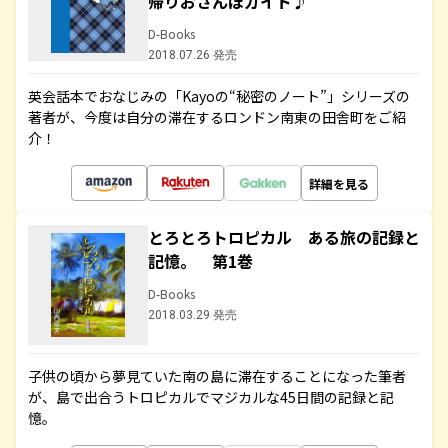
帰りおさんぽガイド♪
D-Books
2018.07.26 発売
英会話本でおなじみの「Kayoの“秘密のノート”」シリーズの
著者が、今度は自分の滞在するロンドン南東の田舎町をご紹
介！
詳細を見る
とろとろトロピカル ある旅の記録と
記憶。 第1巻
D-Books
2018.03.29 発売
子供の頃から夢見ていた南の島に滞在することになった筆者
が、島で出合うトロピカルでマジカルな45日間の記録と記
憶。