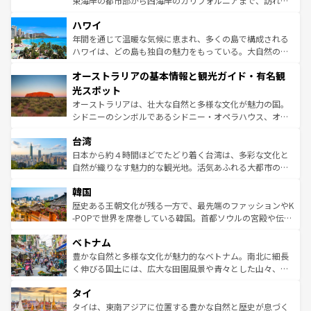
東海岸の都市部から西海岸のカリフォルニアまで、訪れる
ば市内交通費無料で観光を楽しむこともできる。 なお、新
場所ごとに異なる風景と体験が待っている。ニューヨーク
着のスイス情報は
コンテンツ一覧
を参照してほしい。
ハワイ
のような巨大都市は、観光、ショッピング、エンターテイ
ンメントが詰まった刺激的なスポットだ。一方、アメリカ
年間を通じて温暖な気候に恵まれ、多くの島で構成される
西部には大自然が広がり、グランドキャニオンやイエロー
ハワイは、どの島も独自の魅力をもっている。大自然の神
ストーン国立公園といった絶景が堪能できる。さらに、南
秘を感じたいなら、火山が生み出した壮大な景観を誇るハ
オーストラリアの基本情報と観光ガイド・有名観
部のニューオーリンズでは、音楽と美食が融合した独特の
ワイ島は見逃せない。また、定番の観光地といえばオアフ
文化が魅力。旅行者はアメリカの各地域で異なる魅力を楽
島だが、静かな自然を求めるならマウイ島やカウアイ島が
光スポット
しみながら、その多様性と豊かな歴史を感じることができ
おすすめ。エメラルドグリーンに輝く海をはじめ、豊かな
オーストラリアは、壮大な自然と多様な文化が魅力の国。
るだろう。車でのロードトリップや列車の旅も、アメリカ
文化や歴史が息づいている。「アロハスピリット」と呼ば
シドニーのシンボルであるシドニー・オペラハウス、オー
ならではの贅沢な旅のスタイルだ。 なお、新着のアメリカ
れるおもてなしの心で訪れる人々を迎えてくれるハワイの
ストラリア東海岸北部に広がる大サンゴ礁地帯グレートバ
情報は
コンテンツ一覧
を参照してほしい。
人々、おいしいローカルフードやハワイアンミュージッ
台湾
リアリーフや大陸中央部にそびえるウルル（エアーズロッ
ク、伝統的なフラダンスなど、すべてがハワイの魅力を彩
ク）、タスマニアの美しい原生林やケアンズの熱帯雨林な
日本から約４時間ほどでたどり着く台湾は、多彩な文化と
っている。訪れるたびに新しい発見と感動が待っているハ
ど、見どころがたくさん。また、カフェやワイン、オージ
自然が織りなす魅力的な観光地。活気あふれる大都市の台
ワイを、存分に味わってほしい。 なお、新着のハワイ情報
ービーフなどの食文化も豊かで、美味しいものであふれて
北やノスタルジックな町並みが人気な九份（ジォウフェ
は
コンテンツ一覧
を参照してほしい。
韓国
いる。アクティビティも充実しており、サーフィンやダイ
ン）、静ひつな山岳地帯である台湾東部など、都市の喧騒
ビング、ハイキングなど、アウトドア好きにはたまらな
と山間の静けさが共存しており、訪れる人に新しい発見と
歴史ある王朝文化が残る一方で、最先端のファッションやK
い。オーストラリアの多彩な魅力を存分に味わいつくそ
驚きをもたらしてくれる。また、奥深い台湾の食文化も魅
-POPで世界を席巻している韓国。首都ソウルの宮殿や伝統
う。 なお、新着のオーストラリア情報は
コンテンツ一覧
を
力で、夜市などの屋台グルメから高級料理、ヘルシーで美
家屋が並ぶエリアでは韓国の歴史と文化に浸ることがで
参照してほしい。
ベトナム
容にもいいと評判のスイーツなど、バラエティ豊かな料理
き、地方に足を延ばせば四季折々の自然美を楽しむことが
が味わえる。 なお、新着の台湾情報は
コンテンツ一覧
を参
できる。そして、キムチや焼肉、絶品のストリートフード
豊かな自然と多様な文化が魅力的なベトナム。南北に細長
照してほしい。
まで、さまざまな韓国料理が待っている。夜には、韓国な
く伸びる国土には、広大な田園風景や青々とした山々、世
らではのナイトライフも堪能できる。あたたかいホスピタ
界遺産に登録された壮大な自然景観が点在し、都市部では
タイ
リティに包まれながら、韓国の多彩な魅力を心ゆくまで味
急速な発展と共に伝統が息づく。ハノイの古い町並みやホ
わってみてほしい。 なお、新着の韓国情報は
コンテンツ一
ーチミン市のフランス統治時代の建物も、独特の雰囲気を
タイは、東南アジアに位置する豊かな自然と歴史が息づく