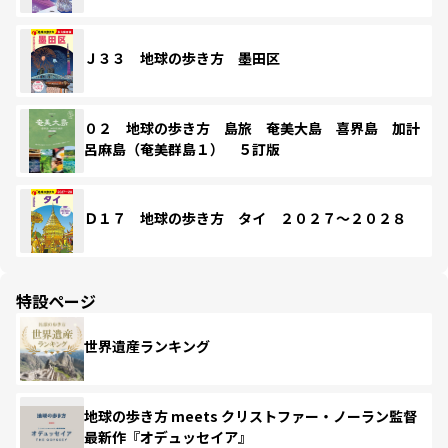
Ｊ３３ 地球の歩き方 墨田区
０２ 地球の歩き方 島旅 奄美大島 喜界島 加計
呂麻島（奄美群島１） ５訂版
Ｄ１７ 地球の歩き方 タイ ２０２７～２０２８
特設ページ
世界遺産ランキング
地球の歩き方 meets クリストファー・ノーラン監督
最新作『オデュッセイア』