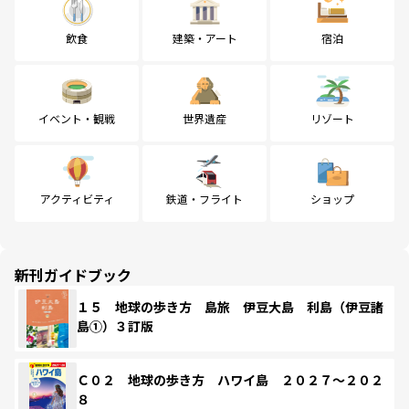
飲食
建築・アート
宿泊
イベント・観戦
世界遺産
リゾート
アクティビティ
鉄道・フライト
ショップ
新刊ガイドブック
１５ 地球の歩き方 島旅 伊豆大島 利島（伊豆諸
島①）３訂版
Ｃ０２ 地球の歩き方 ハワイ島 ２０２７～２０２
８