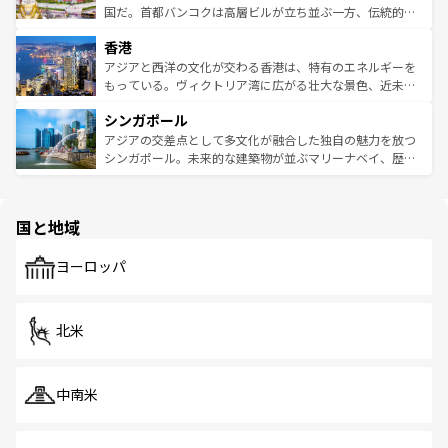
覧
を参照してほしい。
醸し出している。また、バラエティの豊かさとおいしさで
国だ。首都バンコクは高層ビルが立ち並ぶ一方、伝統的な
世界中の食通を魅了してやまないベトナム料理も魅力のひ
寺院や市場がいたるところに点在し、古きよき文化と現代
香港
とつ。フォーやバインミー、ベトナムコーヒーなどは、ぜ
の活気が交差している。北部ではチェンマイなどの山岳地
ひ現地で味わいたい。どの地域を訪れてもあたたかい人々
帯で自然と触れ合い、南部ではプーケットやクラビの美し
アジアと西洋の文化が交わる香港は、特有のエネルギーを
が旅行者を迎えてくれるので、きっと忘れられない旅にな
いビーチでリゾート気分を楽しむことができる。タイ料理
もっている。ヴィクトリア湾に広がる壮大な景色、近未来
るはずだ。 なお、新着のベトナム情報は
コンテンツ一覧
を
は世界的に有名で、屋台から高級レストランまで味覚を刺
的なアートスポット、そして歴史と現代が融合した町並
参照してほしい。
シンガポール
激する。気候は一年中温暖で、どの季節にも異なる楽しみ
み、どこを訪れても感動するはず。観光スポットが密集し
が待っている。親しみやすいタイの人々、仏教を中心とし
ており、効率よく見どころを回れるのも魅力。息をのむよ
アジアの交差点として多文化が融合した独自の魅力を放つ
た文化、そして多様な観光資源が、訪れる旅人を魅了し続
うな絶景から文化的な体験まで、香港を存分に楽しみ尽く
シンガポール。未来的な建築物が並ぶマリーナベイ、歴史
ける。 なお、新着のタイ情報は
コンテンツ一覧
を参照して
そう。 なお、新着の香港情報は
コンテンツ一覧
を参照して
と伝統を感じられるエスニックタウン、多数の緑豊かな公
ほしい。
ほしい。
園や自然保護区など、自然が調和した近代的な景観と文化
の多様性あふれるカラフルな町は、どこを歩いても新しい
国と地域
発見がある。さらに、治安のよさや充実した公共交通機関
も、旅行者にとっては魅力的なポイント。グルメも豊富
で、ホーカーズは地元の風情を楽しめる外せないスポット
ヨーロッパ
だ。訪れる人を飽きさせないシンガポールで、多様な魅力
を体感しよう。 なお、新着のシンガポール情報は
コンテン
ツ一覧
を参照してほしい。
北米
中南米