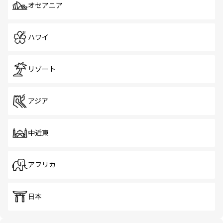
オセアニア
ハワイ
リゾート
アジア
中近東
アフリカ
日本