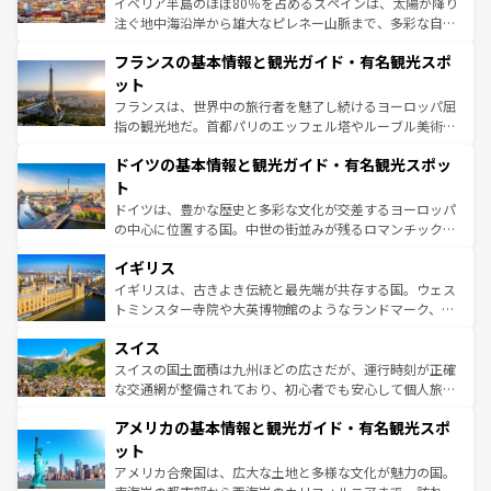
イベリア半島のほぼ80％を占めるスペインは、太陽が降り
できる。朝目覚めてから夜眠るまで、すべての瞬間を楽し
注ぐ地中海沿岸から雄大なピレネー山脈まで、多彩な自然
ませてくれるイタリアで、忘れられない旅をしてみよう！
と文化が詰まったヨーロッパ屈指の旅行先だ。多様な地域
なお、新着のイタリア情報は
コンテンツ一覧
を参照してほ
フランスの基本情報と観光ガイド・有名観光スポ
文化が根付くこの国では、情熱的なフラメンコ、熱気あふ
しい。
れる闘牛、そして美味しいタパスが生活の一部となってい
ット
る。首都マドリードの洗練された雰囲気や、バルセロナの
フランスは、世界中の旅行者を魅了し続けるヨーロッパ屈
アートに溢れた街角から、地方では古代ローマ遺跡や中世
指の観光地だ。首都パリのエッフェル塔やルーブル美術館
の城塞都市、穏やかなビーチリゾートまで多彩な表情を見
といった象徴的なスポットから、田舎町の古風な美しさま
せる。地方によって風土や気候が異なるスペインはその個
ドイツの基本情報と観光ガイド・有名観光スポッ
で、幅広い魅力が詰まっている。華麗な宮殿、歴史的な大
性で訪れる人を魅了する。 なお、新着のスペイン情報は
コ
聖堂、美しいビーチ、そして豊かな自然が、訪れる者を心
ト
ンテンツ一覧
を参照してほしい。
から魅了する。また、フランスは美食の国としても知ら
ドイツは、豊かな歴史と多彩な文化が交差するヨーロッパ
れ、フランス料理はユネスコ無形文化遺産にも登録されて
の中心に位置する国。中世の街並みが残るロマンチック街
いる。シャンパンの発祥地であるランス、プロヴァンスの
道から、未来を先取りするようなモダンな都市まで多様な
香り高いラベンダー畑など、多彩な楽しみ方が可能だ。さ
イギリス
顔を持つこの国は、どこを歩いても飽きることがない。ベ
らに、パリ以外の地域にも魅力が溢れており、どの街角に
ルリンの文化的活気、バイエルン州のアルプスの絶景、そ
イギリスは、古きよき伝統と最先端が共存する国。ウェス
も豊かな歴史と文化が息づいている。パリ以外の個性あふ
してライン川沿いのワイン畑といった風景は必見。ビール
トミンスター寺院や大英博物館のようなランドマーク、歴
れる地方に足を運ぶとそれぞれで全く異なる文化を体験で
とソーセージを味わいながら地元の人と過ごす楽しい時間
史ある大学都市、美しい丘陵地帯や牧歌的な風景など、エ
きるだろう。 なお、新着のフランス情報は
コンテンツ一覧
スイス
は、お酒好きな人にはぜひ体験してほしい。 なお、新着の
リアごとに異なる魅力がある。また、優雅なアフタヌーン
を参照してほしい。
ドイツ情報は
コンテンツ一覧
を参照してほしい。
ティー、ビール好きにはたまらない英国パブ、サッカー観
スイスの国土面積は九州ほどの広さだが、運行時刻が正確
戦など、本場だからこそできる体験も豊富。イギリスを旅
な交通網が整備されており、初心者でも安心して個人旅行
して楽しみつくそう。 なお、新着のイギリス情報は
コンテ
を楽しめる。日本同様に時刻表どおりの旅が可能だ。中世
アメリカの基本情報と観光ガイド・有名観光スポ
ンツ一覧
を参照してほしい。
の建物がそのまま残る町や、スイスならではのユニークな
博物館もあり、アルプス観光だけでなく町歩きも満喫する
ット
ことができる。国民の所得が高いため物価も高いが、旅行
アメリカ合衆国は、広大な土地と多様な文化が魅力の国。
者向けの交通パス提供のサービスもあり、うまく活用すれ