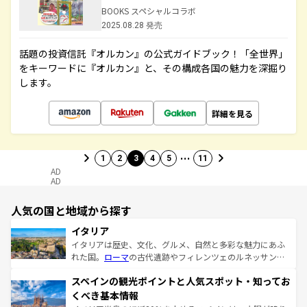
BOOKS スペシャルコラボ
2025.08.28 発売
話題の投資信託『オルカン』の公式ガイドブック！「全世界」
をキーワードに『オルカン』と、その構成各国の魅力を深掘り
します。
詳細を見る
…
1
2
3
4
5
11
AD
AD
人気の国と地域から探す
イタリア
イタリアは歴史、文化、グルメ、自然と多彩な魅力にあふ
れた国。
ローマ
の古代遺跡やフィレンツェのルネッサンス
美術、ヴェネツィアの運河など、歴史あるスポットはもち
スペインの観光ポイントと人気スポット・知ってお
ろん、トスカーナの美しい田園風景やアマルフィ海岸の絶
景など、自然景観も見逃せない。観光の合間には、本場の
くべき基本情報
ピザやパスタなど、絶品のイタリア料理を堪能することも