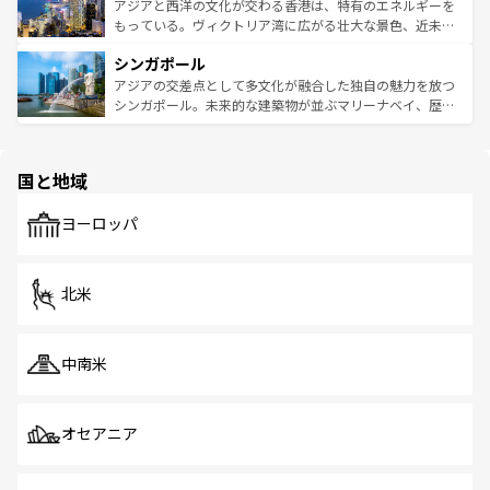
ひ現地で味わいたい。どの地域を訪れてもあたたかい人々
帯で自然と触れ合い、南部ではプーケットやクラビの美し
アジアと西洋の文化が交わる香港は、特有のエネルギーを
が旅行者を迎えてくれるので、きっと忘れられない旅にな
いビーチでリゾート気分を楽しむことができる。タイ料理
もっている。ヴィクトリア湾に広がる壮大な景色、近未来
るはずだ。 なお、新着のベトナム情報は
コンテンツ一覧
を
は世界的に有名で、屋台から高級レストランまで味覚を刺
的なアートスポット、そして歴史と現代が融合した町並
参照してほしい。
シンガポール
激する。気候は一年中温暖で、どの季節にも異なる楽しみ
み、どこを訪れても感動するはず。観光スポットが密集し
が待っている。親しみやすいタイの人々、仏教を中心とし
ており、効率よく見どころを回れるのも魅力。息をのむよ
アジアの交差点として多文化が融合した独自の魅力を放つ
た文化、そして多様な観光資源が、訪れる旅人を魅了し続
うな絶景から文化的な体験まで、香港を存分に楽しみ尽く
シンガポール。未来的な建築物が並ぶマリーナベイ、歴史
ける。 なお、新着のタイ情報は
コンテンツ一覧
を参照して
そう。 なお、新着の香港情報は
コンテンツ一覧
を参照して
と伝統を感じられるエスニックタウン、多数の緑豊かな公
ほしい。
ほしい。
園や自然保護区など、自然が調和した近代的な景観と文化
の多様性あふれるカラフルな町は、どこを歩いても新しい
国と地域
発見がある。さらに、治安のよさや充実した公共交通機関
も、旅行者にとっては魅力的なポイント。グルメも豊富
で、ホーカーズは地元の風情を楽しめる外せないスポット
ヨーロッパ
だ。訪れる人を飽きさせないシンガポールで、多様な魅力
を体感しよう。 なお、新着のシンガポール情報は
コンテン
ツ一覧
を参照してほしい。
北米
中南米
オセアニア