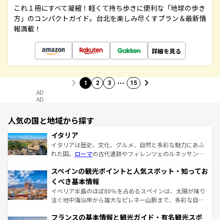
これ１冊にすべて凝縮！軽くて持ち歩きに便利な「地球の歩き
方」のコンパクトガイド。台北を楽しみ尽くすプラン＆最新情
報満載！
詳細を見る
…
1
2
3
15
AD
AD
人気の国と地域から探す
イタリア
イタリアは歴史、文化、グルメ、自然と多彩な魅力にあふ
れた国。
ローマ
の古代遺跡やフィレンツェのルネッサンス
美術、ヴェネツィアの運河など、歴史あるスポットはもち
スペインの観光ポイントと人気スポット・知ってお
ろん、トスカーナの美しい田園風景やアマルフィ海岸の絶
景など、自然景観も見逃せない。観光の合間には、本場の
くべき基本情報
ピザやパスタなど、絶品のイタリア料理を堪能することも
イベリア半島のほぼ80％を占めるスペインは、太陽が降り
できる。朝目覚めてから夜眠るまで、すべての瞬間を楽し
注ぐ地中海沿岸から雄大なピレネー山脈まで、多彩な自然
ませてくれるイタリアで、忘れられない旅をしてみよう！
と文化が詰まったヨーロッパ屈指の旅行先だ。多様な地域
なお、新着のイタリア情報は
コンテンツ一覧
を参照してほ
フランスの基本情報と観光ガイド・有名観光スポ
文化が根付くこの国では、情熱的なフラメンコ、熱気あふ