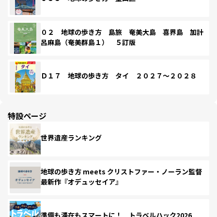
０２ 地球の歩き方 島旅 奄美大島 喜界島 加計
呂麻島（奄美群島１） ５訂版
Ｄ１７ 地球の歩き方 タイ ２０２７～２０２８
特設ページ
世界遺産ランキング
地球の歩き方 meets クリストファー・ノーラン監督
最新作『オデュッセイア』
準備も滞在もスマートに！ トラベルハック2026