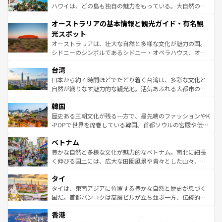
西部には大自然が広がり、グランドキャニオンやイエロー
ハワイは、どの島も独自の魅力をもっている。大自然の神
ストーン国立公園といった絶景が堪能できる。さらに、南
秘を感じたいなら、火山が生み出した壮大な景観を誇るハ
オーストラリアの基本情報と観光ガイド・有名観
部のニューオーリンズでは、音楽と美食が融合した独特の
ワイ島は見逃せない。また、定番の観光地といえばオアフ
文化が魅力。旅行者はアメリカの各地域で異なる魅力を楽
島だが、静かな自然を求めるならマウイ島やカウアイ島が
光スポット
しみながら、その多様性と豊かな歴史を感じることができ
おすすめ。エメラルドグリーンに輝く海をはじめ、豊かな
オーストラリアは、壮大な自然と多様な文化が魅力の国。
るだろう。車でのロードトリップや列車の旅も、アメリカ
文化や歴史が息づいている。「アロハスピリット」と呼ば
シドニーのシンボルであるシドニー・オペラハウス、オー
ならではの贅沢な旅のスタイルだ。 なお、新着のアメリカ
れるおもてなしの心で訪れる人々を迎えてくれるハワイの
ストラリア東海岸北部に広がる大サンゴ礁地帯グレートバ
情報は
コンテンツ一覧
を参照してほしい。
人々、おいしいローカルフードやハワイアンミュージッ
台湾
リアリーフや大陸中央部にそびえるウルル（エアーズロッ
ク、伝統的なフラダンスなど、すべてがハワイの魅力を彩
ク）、タスマニアの美しい原生林やケアンズの熱帯雨林な
日本から約４時間ほどでたどり着く台湾は、多彩な文化と
っている。訪れるたびに新しい発見と感動が待っているハ
ど、見どころがたくさん。また、カフェやワイン、オージ
自然が織りなす魅力的な観光地。活気あふれる大都市の台
ワイを、存分に味わってほしい。 なお、新着のハワイ情報
ービーフなどの食文化も豊かで、美味しいものであふれて
北やノスタルジックな町並みが人気な九份（ジォウフェ
は
コンテンツ一覧
を参照してほしい。
韓国
いる。アクティビティも充実しており、サーフィンやダイ
ン）、静ひつな山岳地帯である台湾東部など、都市の喧騒
ビング、ハイキングなど、アウトドア好きにはたまらな
と山間の静けさが共存しており、訪れる人に新しい発見と
歴史ある王朝文化が残る一方で、最先端のファッションやK
い。オーストラリアの多彩な魅力を存分に味わいつくそ
驚きをもたらしてくれる。また、奥深い台湾の食文化も魅
-POPで世界を席巻している韓国。首都ソウルの宮殿や伝統
う。 なお、新着のオーストラリア情報は
コンテンツ一覧
を
力で、夜市などの屋台グルメから高級料理、ヘルシーで美
家屋が並ぶエリアでは韓国の歴史と文化に浸ることがで
参照してほしい。
ベトナム
容にもいいと評判のスイーツなど、バラエティ豊かな料理
き、地方に足を延ばせば四季折々の自然美を楽しむことが
が味わえる。 なお、新着の台湾情報は
コンテンツ一覧
を参
できる。そして、キムチや焼肉、絶品のストリートフード
豊かな自然と多様な文化が魅力的なベトナム。南北に細長
照してほしい。
まで、さまざまな韓国料理が待っている。夜には、韓国な
く伸びる国土には、広大な田園風景や青々とした山々、世
らではのナイトライフも堪能できる。あたたかいホスピタ
界遺産に登録された壮大な自然景観が点在し、都市部では
タイ
リティに包まれながら、韓国の多彩な魅力を心ゆくまで味
急速な発展と共に伝統が息づく。ハノイの古い町並みやホ
わってみてほしい。 なお、新着の韓国情報は
コンテンツ一
ーチミン市のフランス統治時代の建物も、独特の雰囲気を
タイは、東南アジアに位置する豊かな自然と歴史が息づく
覧
を参照してほしい。
醸し出している。また、バラエティの豊かさとおいしさで
国だ。首都バンコクは高層ビルが立ち並ぶ一方、伝統的な
世界中の食通を魅了してやまないベトナム料理も魅力のひ
寺院や市場がいたるところに点在し、古きよき文化と現代
香港
とつ。フォーやバインミー、ベトナムコーヒーなどは、ぜ
の活気が交差している。北部ではチェンマイなどの山岳地