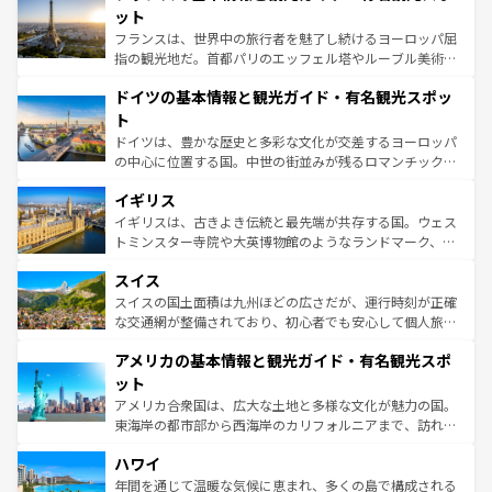
しい。
れる闘牛、そして美味しいタパスが生活の一部となってい
ット
る。首都マドリードの洗練された雰囲気や、バルセロナの
フランスは、世界中の旅行者を魅了し続けるヨーロッパ屈
アートに溢れた街角から、地方では古代ローマ遺跡や中世
指の観光地だ。首都パリのエッフェル塔やルーブル美術館
の城塞都市、穏やかなビーチリゾートまで多彩な表情を見
といった象徴的なスポットから、田舎町の古風な美しさま
せる。地方によって風土や気候が異なるスペインはその個
ドイツの基本情報と観光ガイド・有名観光スポッ
で、幅広い魅力が詰まっている。華麗な宮殿、歴史的な大
性で訪れる人を魅了する。 なお、新着のスペイン情報は
コ
聖堂、美しいビーチ、そして豊かな自然が、訪れる者を心
ト
ンテンツ一覧
を参照してほしい。
から魅了する。また、フランスは美食の国としても知ら
ドイツは、豊かな歴史と多彩な文化が交差するヨーロッパ
れ、フランス料理はユネスコ無形文化遺産にも登録されて
の中心に位置する国。中世の街並みが残るロマンチック街
いる。シャンパンの発祥地であるランス、プロヴァンスの
道から、未来を先取りするようなモダンな都市まで多様な
香り高いラベンダー畑など、多彩な楽しみ方が可能だ。さ
イギリス
顔を持つこの国は、どこを歩いても飽きることがない。ベ
らに、パリ以外の地域にも魅力が溢れており、どの街角に
ルリンの文化的活気、バイエルン州のアルプスの絶景、そ
イギリスは、古きよき伝統と最先端が共存する国。ウェス
も豊かな歴史と文化が息づいている。パリ以外の個性あふ
してライン川沿いのワイン畑といった風景は必見。ビール
トミンスター寺院や大英博物館のようなランドマーク、歴
れる地方に足を運ぶとそれぞれで全く異なる文化を体験で
とソーセージを味わいながら地元の人と過ごす楽しい時間
史ある大学都市、美しい丘陵地帯や牧歌的な風景など、エ
きるだろう。 なお、新着のフランス情報は
コンテンツ一覧
スイス
は、お酒好きな人にはぜひ体験してほしい。 なお、新着の
リアごとに異なる魅力がある。また、優雅なアフタヌーン
を参照してほしい。
ドイツ情報は
コンテンツ一覧
を参照してほしい。
ティー、ビール好きにはたまらない英国パブ、サッカー観
スイスの国土面積は九州ほどの広さだが、運行時刻が正確
戦など、本場だからこそできる体験も豊富。イギリスを旅
な交通網が整備されており、初心者でも安心して個人旅行
して楽しみつくそう。 なお、新着のイギリス情報は
コンテ
を楽しめる。日本同様に時刻表どおりの旅が可能だ。中世
アメリカの基本情報と観光ガイド・有名観光スポ
ンツ一覧
を参照してほしい。
の建物がそのまま残る町や、スイスならではのユニークな
博物館もあり、アルプス観光だけでなく町歩きも満喫する
ット
ことができる。国民の所得が高いため物価も高いが、旅行
アメリカ合衆国は、広大な土地と多様な文化が魅力の国。
者向けの交通パス提供のサービスもあり、うまく活用すれ
東海岸の都市部から西海岸のカリフォルニアまで、訪れる
ば市内交通費無料で観光を楽しむこともできる。 なお、新
場所ごとに異なる風景と体験が待っている。ニューヨーク
着のスイス情報は
コンテンツ一覧
を参照してほしい。
ハワイ
のような巨大都市は、観光、ショッピング、エンターテイ
ンメントが詰まった刺激的なスポットだ。一方、アメリカ
年間を通じて温暖な気候に恵まれ、多くの島で構成される