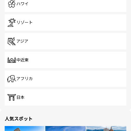
ハワイ
リゾート
アジア
中近東
アフリカ
日本
人気スポット