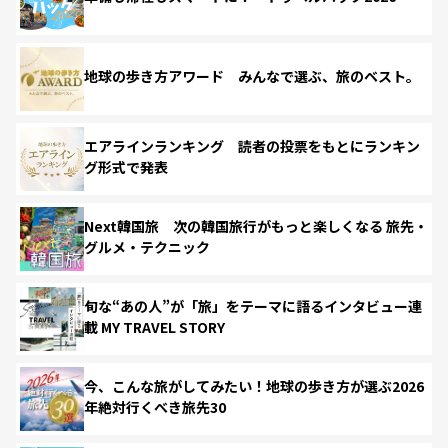
地球の歩き方アワード みんなで選ぶ、旅のベスト。
エアラインランキング 読者の投票をもとにランキン
グ形式で発表
Next韓国旅 次の韓国旅行がもっと楽しくなる 旅先・
グルメ・テクニック
旬な“あの人”が「旅」をテーマに語るインタビュー連
載 MY TRAVEL STORY
今、こんな旅がしてみたい！地球の歩き方が選ぶ2026
年絶対行くべき旅先30