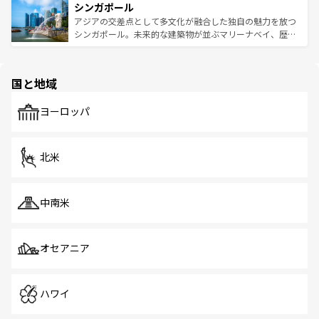
参照してほしい。
シンガポール
激する。気候は一年中温暖で、どの季節にも異なる楽しみ
み、どこを訪れても感動するはず。観光スポットが密集し
が待っている。親しみやすいタイの人々、仏教を中心とし
ており、効率よく見どころを回れるのも魅力。息をのむよ
アジアの交差点として多文化が融合した独自の魅力を放つ
た文化、そして多様な観光資源が、訪れる旅人を魅了し続
うな絶景から文化的な体験まで、香港を存分に楽しみ尽く
シンガポール。未来的な建築物が並ぶマリーナベイ、歴史
ける。 なお、新着のタイ情報は
コンテンツ一覧
を参照して
そう。 なお、新着の香港情報は
コンテンツ一覧
を参照して
と伝統を感じられるエスニックタウン、多数の緑豊かな公
ほしい。
ほしい。
園や自然保護区など、自然が調和した近代的な景観と文化
の多様性あふれるカラフルな町は、どこを歩いても新しい
国と地域
発見がある。さらに、治安のよさや充実した公共交通機関
も、旅行者にとっては魅力的なポイント。グルメも豊富
で、ホーカーズは地元の風情を楽しめる外せないスポット
ヨーロッパ
だ。訪れる人を飽きさせないシンガポールで、多様な魅力
を体感しよう。 なお、新着のシンガポール情報は
コンテン
ツ一覧
を参照してほしい。
北米
中南米
オセアニア
ハワイ