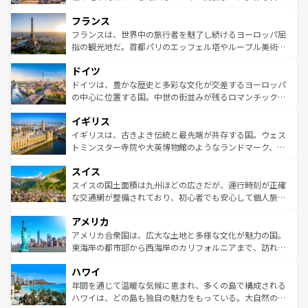
できる。朝目覚めてから夜眠るまで、すべての瞬間を楽し
と文化が詰まったヨーロッパ屈指の旅行先だ。多様な地域
フランス
ませてくれるイタリアで、忘れられない旅をしてみよう！
文化が根付くこの国では、情熱的なフラメンコ、熱気あふ
なお、新着のイタリア情報は
コンテンツ一覧
を参照してほ
れる闘牛、そして美味しいタパスが生活の一部となってい
フランスは、世界中の旅行者を魅了し続けるヨーロッパ屈
しい。
る。首都マドリードの洗練された雰囲気や、バルセロナの
指の観光地だ。首都パリのエッフェル塔やルーブル美術館
アートに溢れた街角から、地方では古代ローマ遺跡や中世
といった象徴的なスポットから、田舎町の古風な美しさま
ドイツ
の城塞都市、穏やかなビーチリゾートまで多彩な表情を見
で、幅広い魅力が詰まっている。華麗な宮殿、歴史的な大
せる。地方によって風土や気候が異なるスペインはその個
聖堂、美しいビーチ、そして豊かな自然が、訪れる者を心
ドイツは、豊かな歴史と多彩な文化が交差するヨーロッパ
性で訪れる人を魅了する。 なお、新着のスペイン情報は
コ
から魅了する。また、フランスは美食の国としても知ら
の中心に位置する国。中世の街並みが残るロマンチック街
ンテンツ一覧
を参照してほしい。
れ、フランス料理はユネスコ無形文化遺産にも登録されて
道から、未来を先取りするようなモダンな都市まで多様な
イギリス
いる。シャンパンの発祥地であるランス、プロヴァンスの
顔を持つこの国は、どこを歩いても飽きることがない。ベ
香り高いラベンダー畑など、多彩な楽しみ方が可能だ。さ
ルリンの文化的活気、バイエルン州のアルプスの絶景、そ
イギリスは、古きよき伝統と最先端が共存する国。ウェス
らに、パリ以外の地域にも魅力が溢れており、どの街角に
してライン川沿いのワイン畑といった風景は必見。ビール
トミンスター寺院や大英博物館のようなランドマーク、歴
も豊かな歴史と文化が息づいている。パリ以外の個性あふ
とソーセージを味わいながら地元の人と過ごす楽しい時間
史ある大学都市、美しい丘陵地帯や牧歌的な風景など、エ
れる地方に足を運ぶとそれぞれで全く異なる文化を体験で
スイス
は、お酒好きな人にはぜひ体験してほしい。 なお、新着の
リアごとに異なる魅力がある。また、優雅なアフタヌーン
きるだろう。 なお、新着のフランス情報は
コンテンツ一覧
ドイツ情報は
コンテンツ一覧
を参照してほしい。
ティー、ビール好きにはたまらない英国パブ、サッカー観
スイスの国土面積は九州ほどの広さだが、運行時刻が正確
を参照してほしい。
戦など、本場だからこそできる体験も豊富。イギリスを旅
な交通網が整備されており、初心者でも安心して個人旅行
して楽しみつくそう。 なお、新着のイギリス情報は
コンテ
を楽しめる。日本同様に時刻表どおりの旅が可能だ。中世
アメリカ
ンツ一覧
を参照してほしい。
の建物がそのまま残る町や、スイスならではのユニークな
博物館もあり、アルプス観光だけでなく町歩きも満喫する
アメリカ合衆国は、広大な土地と多様な文化が魅力の国。
ことができる。国民の所得が高いため物価も高いが、旅行
東海岸の都市部から西海岸のカリフォルニアまで、訪れる
者向けの交通パス提供のサービスもあり、うまく活用すれ
場所ごとに異なる風景と体験が待っている。ニューヨーク
ハワイ
ば市内交通費無料で観光を楽しむこともできる。 なお、新
のような巨大都市は、観光、ショッピング、エンターテイ
着のスイス情報は
コンテンツ一覧
を参照してほしい。
ンメントが詰まった刺激的なスポットだ。一方、アメリカ
年間を通じて温暖な気候に恵まれ、多くの島で構成される
西部には大自然が広がり、グランドキャニオンやイエロー
ハワイは、どの島も独自の魅力をもっている。大自然の神