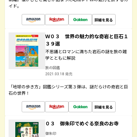
イド。
詳細を見る
Ｗ０３ 世界の魅力的な奇岩と巨石１
３９選
不思議とロマンに満ちた岩石の謎を旅の雑
学とともに解説
旅の図鑑
2021.03.18 発売
「地球の歩き方」図鑑シリーズ第３弾は、謎だらけの奇岩と巨
石の世界！
詳細を見る
０３ 御朱印でめぐる奈良のお寺
御朱印