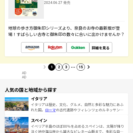
2024.06.27 発売
地球の歩き方御朱印シリーズより、奈良のお寺の最新版が登
場！すばらしい古寺と御朱印の数々に合いに出かけませんか？
詳細を見る
…
1
2
3
15
AD
AD
人気の国と地域から探す
イタリア
イタリアは歴史、文化、グルメ、自然と多彩な魅力にあふ
れた国。
ローマ
の古代遺跡やフィレンツェのルネッサンス
美術、ヴェネツィアの運河など、歴史あるスポットはもち
スペイン
ろん、トスカーナの美しい田園風景やアマルフィ海岸の絶
景など、自然景観も見逃せない。観光の合間には、本場の
イベリア半島のほぼ80％を占めるスペインは、太陽が降り
ピザやパスタなど、絶品のイタリア料理を堪能することも
注ぐ地中海沿岸から雄大なピレネー山脈まで、多彩な自然