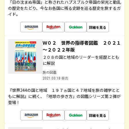
「日の沈まぬ帝国」と称されたハプスブルク帝国の栄光と動乱
の歴史をたどり、今なお各国に残る史跡を巡る歴史を旅するガ
イド。
詳細を見る
Ｗ０２ 世界の指導者図鑑 ２０２１
～２０２２年版
２０８の国と地域のリーダーを経歴ととも
に解説
旅の図鑑
2021.03.18 発売
『世界244の国と地域 １９７ヵ国と４７地域を旅の雑学とと
もに解説』に続く、「地球の歩き方」の図鑑シリーズ第２弾が
登場！
詳細を見る