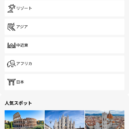
リゾート
アジア
中近東
アフリカ
日本
人気スポット