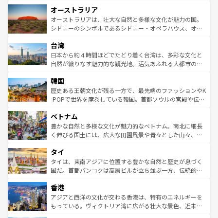
ストーン国立公園といった絶景が堪能できる。さらに、南
秘を感じたいなら、火山が生み出した壮大な景観を誇るハ
オーストラリア
部のニューオーリンズでは、音楽と美食が融合した独特の
ワイ島は見逃せない。また、定番の観光地といえばオアフ
文化が魅力。旅行者はアメリカの各地域で異なる魅力を楽
島だが、静かな自然を求めるならマウイ島やカウアイ島が
オーストラリアは、壮大な自然と多様な文化が魅力の国。
しみながら、その多様性と豊かな歴史を感じることができ
おすすめ。エメラルドグリーンに輝く海をはじめ、豊かな
シドニーのシンボルであるシドニー・オペラハウス、オー
るだろう。車でのロードトリップや列車の旅も、アメリカ
文化や歴史が息づいている。「アロハスピリット」と呼ば
ストラリア東海岸北部に広がる大サンゴ礁地帯グレートバ
ならではの贅沢な旅のスタイルだ。 なお、新着のアメリカ
台湾
れるおもてなしの心で訪れる人々を迎えてくれるハワイの
リアリーフや大陸中央部にそびえるウルル（エアーズロッ
情報は
コンテンツ一覧
を参照してほしい。
人々、おいしいローカルフードやハワイアンミュージッ
ク）、タスマニアの美しい原生林やケアンズの熱帯雨林な
日本から約４時間ほどでたどり着く台湾は、多彩な文化と
ク、伝統的なフラダンスなど、すべてがハワイの魅力を彩
ど、見どころがたくさん。また、カフェやワイン、オージ
自然が織りなす魅力的な観光地。活気あふれる大都市の台
っている。訪れるたびに新しい発見と感動が待っているハ
ービーフなどの食文化も豊かで、美味しいものであふれて
北やノスタルジックな町並みが人気な九份（ジォウフェ
ワイを、存分に味わってほしい。 なお、新着のハワイ情報
韓国
いる。アクティビティも充実しており、サーフィンやダイ
ン）、静ひつな山岳地帯である台湾東部など、都市の喧騒
は
コンテンツ一覧
を参照してほしい。
ビング、ハイキングなど、アウトドア好きにはたまらな
と山間の静けさが共存しており、訪れる人に新しい発見と
歴史ある王朝文化が残る一方で、最先端のファッションやK
い。オーストラリアの多彩な魅力を存分に味わいつくそ
驚きをもたらしてくれる。また、奥深い台湾の食文化も魅
-POPで世界を席巻している韓国。首都ソウルの宮殿や伝統
う。 なお、新着のオーストラリア情報は
コンテンツ一覧
を
力で、夜市などの屋台グルメから高級料理、ヘルシーで美
家屋が並ぶエリアでは韓国の歴史と文化に浸ることがで
参照してほしい。
ベトナム
容にもいいと評判のスイーツなど、バラエティ豊かな料理
き、地方に足を延ばせば四季折々の自然美を楽しむことが
が味わえる。 なお、新着の台湾情報は
コンテンツ一覧
を参
できる。そして、キムチや焼肉、絶品のストリートフード
豊かな自然と多様な文化が魅力的なベトナム。南北に細長
照してほしい。
まで、さまざまな韓国料理が待っている。夜には、韓国な
く伸びる国土には、広大な田園風景や青々とした山々、世
らではのナイトライフも堪能できる。あたたかいホスピタ
界遺産に登録された壮大な自然景観が点在し、都市部では
タイ
リティに包まれながら、韓国の多彩な魅力を心ゆくまで味
急速な発展と共に伝統が息づく。ハノイの古い町並みやホ
わってみてほしい。 なお、新着の韓国情報は
コンテンツ一
ーチミン市のフランス統治時代の建物も、独特の雰囲気を
タイは、東南アジアに位置する豊かな自然と歴史が息づく
覧
を参照してほしい。
醸し出している。また、バラエティの豊かさとおいしさで
国だ。首都バンコクは高層ビルが立ち並ぶ一方、伝統的な
世界中の食通を魅了してやまないベトナム料理も魅力のひ
寺院や市場がいたるところに点在し、古きよき文化と現代
香港
とつ。フォーやバインミー、ベトナムコーヒーなどは、ぜ
の活気が交差している。北部ではチェンマイなどの山岳地
ひ現地で味わいたい。どの地域を訪れてもあたたかい人々
帯で自然と触れ合い、南部ではプーケットやクラビの美し
アジアと西洋の文化が交わる香港は、特有のエネルギーを
が旅行者を迎えてくれるので、きっと忘れられない旅にな
いビーチでリゾート気分を楽しむことができる。タイ料理
もっている。ヴィクトリア湾に広がる壮大な景色、近未来
るはずだ。 なお、新着のベトナム情報は
コンテンツ一覧
を
は世界的に有名で、屋台から高級レストランまで味覚を刺
的なアートスポット、そして歴史と現代が融合した町並