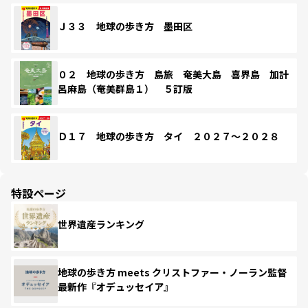
Ｊ３３ 地球の歩き方 墨田区
０２ 地球の歩き方 島旅 奄美大島 喜界島 加計
呂麻島（奄美群島１） ５訂版
Ｄ１７ 地球の歩き方 タイ ２０２７～２０２８
特設ページ
世界遺産ランキング
地球の歩き方 meets クリストファー・ノーラン監督
最新作『オデュッセイア』