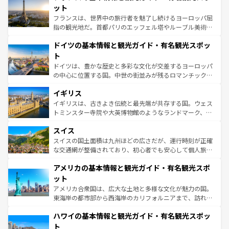
しい。
れる闘牛、そして美味しいタパスが生活の一部となってい
ット
る。首都マドリードの洗練された雰囲気や、バルセロナの
フランスは、世界中の旅行者を魅了し続けるヨーロッパ屈
アートに溢れた街角から、地方では古代ローマ遺跡や中世
指の観光地だ。首都パリのエッフェル塔やルーブル美術館
の城塞都市、穏やかなビーチリゾートまで多彩な表情を見
といった象徴的なスポットから、田舎町の古風な美しさま
せる。地方によって風土や気候が異なるスペインはその個
ドイツの基本情報と観光ガイド・有名観光スポッ
で、幅広い魅力が詰まっている。華麗な宮殿、歴史的な大
性で訪れる人を魅了する。 なお、新着のスペイン情報は
コ
聖堂、美しいビーチ、そして豊かな自然が、訪れる者を心
ト
ンテンツ一覧
を参照してほしい。
から魅了する。また、フランスは美食の国としても知ら
ドイツは、豊かな歴史と多彩な文化が交差するヨーロッパ
れ、フランス料理はユネスコ無形文化遺産にも登録されて
の中心に位置する国。中世の街並みが残るロマンチック街
いる。シャンパンの発祥地であるランス、プロヴァンスの
道から、未来を先取りするようなモダンな都市まで多様な
香り高いラベンダー畑など、多彩な楽しみ方が可能だ。さ
イギリス
顔を持つこの国は、どこを歩いても飽きることがない。ベ
らに、パリ以外の地域にも魅力が溢れており、どの街角に
ルリンの文化的活気、バイエルン州のアルプスの絶景、そ
イギリスは、古きよき伝統と最先端が共存する国。ウェス
も豊かな歴史と文化が息づいている。パリ以外の個性あふ
してライン川沿いのワイン畑といった風景は必見。ビール
トミンスター寺院や大英博物館のようなランドマーク、歴
れる地方に足を運ぶとそれぞれで全く異なる文化を体験で
とソーセージを味わいながら地元の人と過ごす楽しい時間
史ある大学都市、美しい丘陵地帯や牧歌的な風景など、エ
きるだろう。 なお、新着のフランス情報は
コンテンツ一覧
スイス
は、お酒好きな人にはぜひ体験してほしい。 なお、新着の
リアごとに異なる魅力がある。また、優雅なアフタヌーン
を参照してほしい。
ドイツ情報は
コンテンツ一覧
を参照してほしい。
ティー、ビール好きにはたまらない英国パブ、サッカー観
スイスの国土面積は九州ほどの広さだが、運行時刻が正確
戦など、本場だからこそできる体験も豊富。イギリスを旅
な交通網が整備されており、初心者でも安心して個人旅行
して楽しみつくそう。 なお、新着のイギリス情報は
コンテ
を楽しめる。日本同様に時刻表どおりの旅が可能だ。中世
アメリカの基本情報と観光ガイド・有名観光スポ
ンツ一覧
を参照してほしい。
の建物がそのまま残る町や、スイスならではのユニークな
博物館もあり、アルプス観光だけでなく町歩きも満喫する
ット
ことができる。国民の所得が高いため物価も高いが、旅行
アメリカ合衆国は、広大な土地と多様な文化が魅力の国。
者向けの交通パス提供のサービスもあり、うまく活用すれ
東海岸の都市部から西海岸のカリフォルニアまで、訪れる
ば市内交通費無料で観光を楽しむこともできる。 なお、新
場所ごとに異なる風景と体験が待っている。ニューヨーク
着のスイス情報は
コンテンツ一覧
を参照してほしい。
ハワイの基本情報と観光ガイド・有名観光スポッ
のような巨大都市は、観光、ショッピング、エンターテイ
ンメントが詰まった刺激的なスポットだ。一方、アメリカ
ト