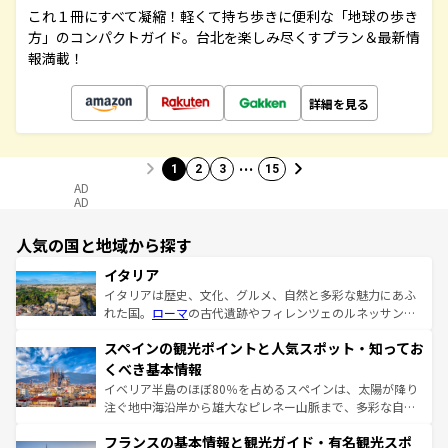
これ１冊にすべて凝縮！軽くて持ち歩きに便利な「地球の歩き
方」のコンパクトガイド。台北を楽しみ尽くすプラン＆最新情
報満載！
詳細を見る
…
1
2
3
15
AD
AD
人気の国と地域から探す
イタリア
イタリアは歴史、文化、グルメ、自然と多彩な魅力にあふ
れた国。
ローマ
の古代遺跡やフィレンツェのルネッサンス
美術、ヴェネツィアの運河など、歴史あるスポットはもち
スペインの観光ポイントと人気スポット・知ってお
ろん、トスカーナの美しい田園風景やアマルフィ海岸の絶
景など、自然景観も見逃せない。観光の合間には、本場の
くべき基本情報
ピザやパスタなど、絶品のイタリア料理を堪能することも
イベリア半島のほぼ80％を占めるスペインは、太陽が降り
できる。朝目覚めてから夜眠るまで、すべての瞬間を楽し
注ぐ地中海沿岸から雄大なピレネー山脈まで、多彩な自然
ませてくれるイタリアで、忘れられない旅をしてみよう！
と文化が詰まったヨーロッパ屈指の旅行先だ。多様な地域
なお、新着のイタリア情報は
コンテンツ一覧
を参照してほ
フランスの基本情報と観光ガイド・有名観光スポ
文化が根付くこの国では、情熱的なフラメンコ、熱気あふ