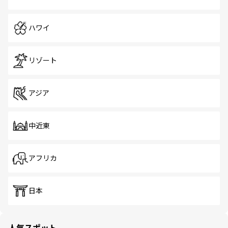
ハワイ
リゾート
アジア
中近東
アフリカ
日本
人気スポット