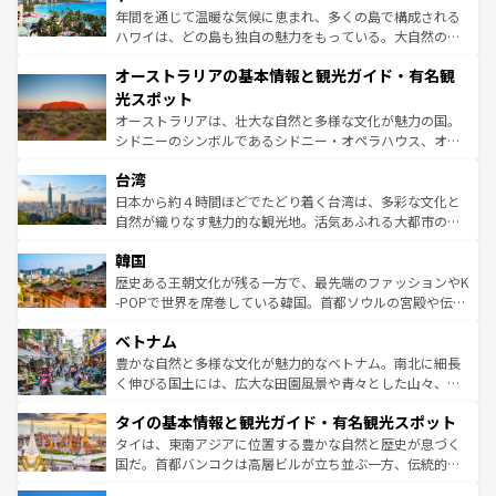
西部には大自然が広がり、グランドキャニオンやイエロー
年間を通じて温暖な気候に恵まれ、多くの島で構成される
ストーン国立公園といった絶景が堪能できる。さらに、南
ハワイは、どの島も独自の魅力をもっている。大自然の神
部のニューオーリンズでは、音楽と美食が融合した独特の
秘を感じたいなら、火山が生み出した壮大な景観を誇るハ
文化が魅力。旅行者はアメリカの各地域で異なる魅力を楽
オーストラリアの基本情報と観光ガイド・有名観
ワイ島は見逃せない。また、定番の観光地といえばオアフ
しみながら、その多様性と豊かな歴史を感じることができ
島だが、静かな自然を求めるならマウイ島やカウアイ島が
光スポット
るだろう。車でのロードトリップや列車の旅も、アメリカ
おすすめ。エメラルドグリーンに輝く海をはじめ、豊かな
オーストラリアは、壮大な自然と多様な文化が魅力の国。
ならではの贅沢な旅のスタイルだ。 なお、新着のアメリカ
文化や歴史が息づいている。「アロハスピリット」と呼ば
シドニーのシンボルであるシドニー・オペラハウス、オー
情報は
コンテンツ一覧
を参照してほしい。
れるおもてなしの心で訪れる人々を迎えてくれるハワイの
ストラリア東海岸北部に広がる大サンゴ礁地帯グレートバ
人々、おいしいローカルフードやハワイアンミュージッ
台湾
リアリーフや大陸中央部にそびえるウルル（エアーズロッ
ク、伝統的なフラダンスなど、すべてがハワイの魅力を彩
ク）、タスマニアの美しい原生林やケアンズの熱帯雨林な
日本から約４時間ほどでたどり着く台湾は、多彩な文化と
っている。訪れるたびに新しい発見と感動が待っているハ
ど、見どころがたくさん。また、カフェやワイン、オージ
自然が織りなす魅力的な観光地。活気あふれる大都市の台
ワイを、存分に味わってほしい。 なお、新着のハワイ情報
ービーフなどの食文化も豊かで、美味しいものであふれて
北やノスタルジックな町並みが人気な九份（ジォウフェ
は
コンテンツ一覧
を参照してほしい。
韓国
いる。アクティビティも充実しており、サーフィンやダイ
ン）、静ひつな山岳地帯である台湾東部など、都市の喧騒
ビング、ハイキングなど、アウトドア好きにはたまらな
と山間の静けさが共存しており、訪れる人に新しい発見と
歴史ある王朝文化が残る一方で、最先端のファッションやK
い。オーストラリアの多彩な魅力を存分に味わいつくそ
驚きをもたらしてくれる。また、奥深い台湾の食文化も魅
-POPで世界を席巻している韓国。首都ソウルの宮殿や伝統
う。 なお、新着のオーストラリア情報は
コンテンツ一覧
を
力で、夜市などの屋台グルメから高級料理、ヘルシーで美
家屋が並ぶエリアでは韓国の歴史と文化に浸ることがで
参照してほしい。
ベトナム
容にもいいと評判のスイーツなど、バラエティ豊かな料理
き、地方に足を延ばせば四季折々の自然美を楽しむことが
が味わえる。 なお、新着の台湾情報は
コンテンツ一覧
を参
できる。そして、キムチや焼肉、絶品のストリートフード
豊かな自然と多様な文化が魅力的なベトナム。南北に細長
照してほしい。
まで、さまざまな韓国料理が待っている。夜には、韓国な
く伸びる国土には、広大な田園風景や青々とした山々、世
らではのナイトライフも堪能できる。あたたかいホスピタ
界遺産に登録された壮大な自然景観が点在し、都市部では
タイの基本情報と観光ガイド・有名観光スポット
リティに包まれながら、韓国の多彩な魅力を心ゆくまで味
急速な発展と共に伝統が息づく。ハノイの古い町並みやホ
わってみてほしい。 なお、新着の韓国情報は
コンテンツ一
ーチミン市のフランス統治時代の建物も、独特の雰囲気を
タイは、東南アジアに位置する豊かな自然と歴史が息づく
覧
を参照してほしい。
醸し出している。また、バラエティの豊かさとおいしさで
国だ。首都バンコクは高層ビルが立ち並ぶ一方、伝統的な
世界中の食通を魅了してやまないベトナム料理も魅力のひ
寺院や市場がいたるところに点在し、古きよき文化と現代