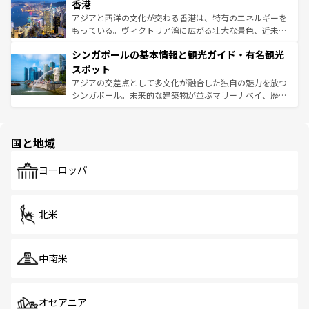
香港
とつ。フォーやバインミー、ベトナムコーヒーなどは、ぜ
の活気が交差している。北部ではチェンマイなどの山岳地
ひ現地で味わいたい。どの地域を訪れてもあたたかい人々
帯で自然と触れ合い、南部ではプーケットやクラビの美し
アジアと西洋の文化が交わる香港は、特有のエネルギーを
が旅行者を迎えてくれるので、きっと忘れられない旅にな
いビーチでリゾート気分を楽しむことができる。タイ料理
もっている。ヴィクトリア湾に広がる壮大な景色、近未来
るはずだ。 なお、新着のベトナム情報は
コンテンツ一覧
を
は世界的に有名で、屋台から高級レストランまで味覚を刺
的なアートスポット、そして歴史と現代が融合した町並
参照してほしい。
シンガポールの基本情報と観光ガイド・有名観光
激する。気候は一年中温暖で、どの季節にも異なる楽しみ
み、どこを訪れても感動するはず。観光スポットが密集し
が待っている。親しみやすいタイの人々、仏教を中心とし
ており、効率よく見どころを回れるのも魅力。息をのむよ
スポット
た文化、そして多様な観光資源が、訪れる旅人を魅了し続
うな絶景から文化的な体験まで、香港を存分に楽しみ尽く
アジアの交差点として多文化が融合した独自の魅力を放つ
ける。 なお、新着のタイ情報は
コンテンツ一覧
を参照して
そう。 なお、新着の香港情報は
コンテンツ一覧
を参照して
シンガポール。未来的な建築物が並ぶマリーナベイ、歴史
ほしい。
ほしい。
と伝統を感じられるエスニックタウン、多数の緑豊かな公
園や自然保護区など、自然が調和した近代的な景観と文化
の多様性あふれるカラフルな町は、どこを歩いても新しい
国と地域
発見がある。さらに、治安のよさや充実した公共交通機関
も、旅行者にとっては魅力的なポイント。グルメも豊富
で、ホーカーズは地元の風情を楽しめる外せないスポット
ヨーロッパ
だ。訪れる人を飽きさせないシンガポールで、多様な魅力
を体感しよう。 なお、新着のシンガポール情報は
コンテン
ツ一覧
を参照してほしい。
北米
中南米
オセアニア