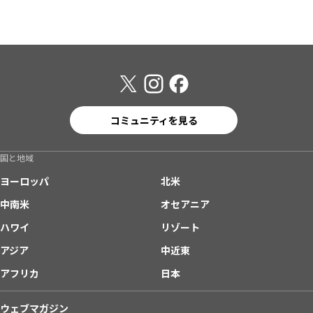
コミュニティを見る
国と地域
ヨーロッパ
北米
中南米
オセアニア
ハワイ
リゾート
アジア
中近東
アフリカ
日本
ウェブマガジン