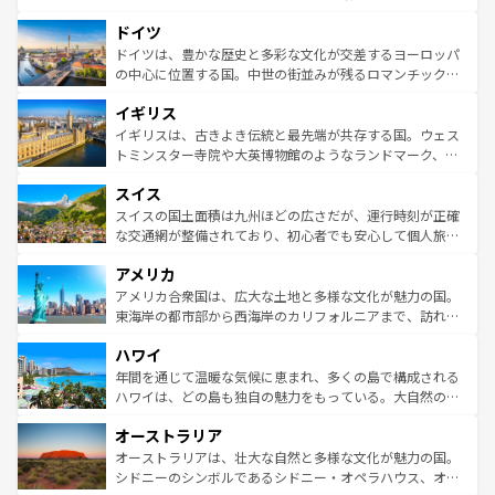
の城塞都市、穏やかなビーチリゾートまで多彩な表情を見
といった象徴的なスポットから、田舎町の古風な美しさま
せる。地方によって風土や気候が異なるスペインはその個
ドイツ
で、幅広い魅力が詰まっている。華麗な宮殿、歴史的な大
性で訪れる人を魅了する。 なお、新着のスペイン情報は
コ
聖堂、美しいビーチ、そして豊かな自然が、訪れる者を心
ドイツは、豊かな歴史と多彩な文化が交差するヨーロッパ
ンテンツ一覧
を参照してほしい。
から魅了する。また、フランスは美食の国としても知ら
の中心に位置する国。中世の街並みが残るロマンチック街
れ、フランス料理はユネスコ無形文化遺産にも登録されて
道から、未来を先取りするようなモダンな都市まで多様な
イギリス
いる。シャンパンの発祥地であるランス、プロヴァンスの
顔を持つこの国は、どこを歩いても飽きることがない。ベ
香り高いラベンダー畑など、多彩な楽しみ方が可能だ。さ
ルリンの文化的活気、バイエルン州のアルプスの絶景、そ
イギリスは、古きよき伝統と最先端が共存する国。ウェス
らに、パリ以外の地域にも魅力が溢れており、どの街角に
してライン川沿いのワイン畑といった風景は必見。ビール
トミンスター寺院や大英博物館のようなランドマーク、歴
も豊かな歴史と文化が息づいている。パリ以外の個性あふ
とソーセージを味わいながら地元の人と過ごす楽しい時間
史ある大学都市、美しい丘陵地帯や牧歌的な風景など、エ
れる地方に足を運ぶとそれぞれで全く異なる文化を体験で
スイス
は、お酒好きな人にはぜひ体験してほしい。 なお、新着の
リアごとに異なる魅力がある。また、優雅なアフタヌーン
きるだろう。 なお、新着のフランス情報は
コンテンツ一覧
ドイツ情報は
コンテンツ一覧
を参照してほしい。
ティー、ビール好きにはたまらない英国パブ、サッカー観
スイスの国土面積は九州ほどの広さだが、運行時刻が正確
を参照してほしい。
戦など、本場だからこそできる体験も豊富。イギリスを旅
な交通網が整備されており、初心者でも安心して個人旅行
して楽しみつくそう。 なお、新着のイギリス情報は
コンテ
を楽しめる。日本同様に時刻表どおりの旅が可能だ。中世
アメリカ
ンツ一覧
を参照してほしい。
の建物がそのまま残る町や、スイスならではのユニークな
博物館もあり、アルプス観光だけでなく町歩きも満喫する
アメリカ合衆国は、広大な土地と多様な文化が魅力の国。
ことができる。国民の所得が高いため物価も高いが、旅行
東海岸の都市部から西海岸のカリフォルニアまで、訪れる
者向けの交通パス提供のサービスもあり、うまく活用すれ
場所ごとに異なる風景と体験が待っている。ニューヨーク
ハワイ
ば市内交通費無料で観光を楽しむこともできる。 なお、新
のような巨大都市は、観光、ショッピング、エンターテイ
着のスイス情報は
コンテンツ一覧
を参照してほしい。
ンメントが詰まった刺激的なスポットだ。一方、アメリカ
年間を通じて温暖な気候に恵まれ、多くの島で構成される
西部には大自然が広がり、グランドキャニオンやイエロー
ハワイは、どの島も独自の魅力をもっている。大自然の神
ストーン国立公園といった絶景が堪能できる。さらに、南
秘を感じたいなら、火山が生み出した壮大な景観を誇るハ
オーストラリア
部のニューオーリンズでは、音楽と美食が融合した独特の
ワイ島は見逃せない。また、定番の観光地といえばオアフ
文化が魅力。旅行者はアメリカの各地域で異なる魅力を楽
島だが、静かな自然を求めるならマウイ島やカウアイ島が
オーストラリアは、壮大な自然と多様な文化が魅力の国。
しみながら、その多様性と豊かな歴史を感じることができ
おすすめ。エメラルドグリーンに輝く海をはじめ、豊かな
シドニーのシンボルであるシドニー・オペラハウス、オー
るだろう。車でのロードトリップや列車の旅も、アメリカ