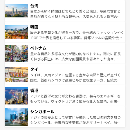
文化や歴史が息づいている。「アロハスピリット」と呼ば
ストラリア東海岸北部に広がる大サンゴ礁地帯グレートバ
ならではの贅沢な旅のスタイルだ。 なお、新着のアメリカ
台湾
れるおもてなしの心で訪れる人々を迎えてくれるハワイの
リアリーフや大陸中央部にそびえるウルル（エアーズロッ
情報は
コンテンツ一覧
を参照してほしい。
人々、おいしいローカルフードやハワイアンミュージッ
ク）、タスマニアの美しい原生林やケアンズの熱帯雨林な
日本から約４時間ほどでたどり着く台湾は、多彩な文化と
ク、伝統的なフラダンスなど、すべてがハワイの魅力を彩
ど、見どころがたくさん。また、カフェやワイン、オージ
自然が織りなす魅力的な観光地。活気あふれる大都市の台
っている。訪れるたびに新しい発見と感動が待っているハ
ービーフなどの食文化も豊かで、美味しいものであふれて
北やノスタルジックな町並みが人気な九份（ジォウフェ
ワイを、存分に味わってほしい。 なお、新着のハワイ情報
韓国
いる。アクティビティも充実しており、サーフィンやダイ
ン）、静ひつな山岳地帯である台湾東部など、都市の喧騒
は
コンテンツ一覧
を参照してほしい。
ビング、ハイキングなど、アウトドア好きにはたまらな
と山間の静けさが共存しており、訪れる人に新しい発見と
歴史ある王朝文化が残る一方で、最先端のファッションやK
い。オーストラリアの多彩な魅力を存分に味わいつくそ
驚きをもたらしてくれる。また、奥深い台湾の食文化も魅
-POPで世界を席巻している韓国。首都ソウルの宮殿や伝統
う。 なお、新着のオーストラリア情報は
コンテンツ一覧
を
力で、夜市などの屋台グルメから高級料理、ヘルシーで美
家屋が並ぶエリアでは韓国の歴史と文化に浸ることがで
参照してほしい。
ベトナム
容にもいいと評判のスイーツなど、バラエティ豊かな料理
き、地方に足を延ばせば四季折々の自然美を楽しむことが
が味わえる。 なお、新着の台湾情報は
コンテンツ一覧
を参
できる。そして、キムチや焼肉、絶品のストリートフード
豊かな自然と多様な文化が魅力的なベトナム。南北に細長
照してほしい。
まで、さまざまな韓国料理が待っている。夜には、韓国な
く伸びる国土には、広大な田園風景や青々とした山々、世
らではのナイトライフも堪能できる。あたたかいホスピタ
界遺産に登録された壮大な自然景観が点在し、都市部では
タイ
リティに包まれながら、韓国の多彩な魅力を心ゆくまで味
急速な発展と共に伝統が息づく。ハノイの古い町並みやホ
わってみてほしい。 なお、新着の韓国情報は
コンテンツ一
ーチミン市のフランス統治時代の建物も、独特の雰囲気を
タイは、東南アジアに位置する豊かな自然と歴史が息づく
覧
を参照してほしい。
醸し出している。また、バラエティの豊かさとおいしさで
国だ。首都バンコクは高層ビルが立ち並ぶ一方、伝統的な
世界中の食通を魅了してやまないベトナム料理も魅力のひ
寺院や市場がいたるところに点在し、古きよき文化と現代
香港
とつ。フォーやバインミー、ベトナムコーヒーなどは、ぜ
の活気が交差している。北部ではチェンマイなどの山岳地
ひ現地で味わいたい。どの地域を訪れてもあたたかい人々
帯で自然と触れ合い、南部ではプーケットやクラビの美し
アジアと西洋の文化が交わる香港は、特有のエネルギーを
が旅行者を迎えてくれるので、きっと忘れられない旅にな
いビーチでリゾート気分を楽しむことができる。タイ料理
もっている。ヴィクトリア湾に広がる壮大な景色、近未来
るはずだ。 なお、新着のベトナム情報は
コンテンツ一覧
を
は世界的に有名で、屋台から高級レストランまで味覚を刺
的なアートスポット、そして歴史と現代が融合した町並
参照してほしい。
シンガポール
激する。気候は一年中温暖で、どの季節にも異なる楽しみ
み、どこを訪れても感動するはず。観光スポットが密集し
が待っている。親しみやすいタイの人々、仏教を中心とし
ており、効率よく見どころを回れるのも魅力。息をのむよ
アジアの交差点として多文化が融合した独自の魅力を放つ
た文化、そして多様な観光資源が、訪れる旅人を魅了し続
うな絶景から文化的な体験まで、香港を存分に楽しみ尽く
シンガポール。未来的な建築物が並ぶマリーナベイ、歴史
ける。 なお、新着のタイ情報は
コンテンツ一覧
を参照して
そう。 なお、新着の香港情報は
コンテンツ一覧
を参照して
と伝統を感じられるエスニックタウン、多数の緑豊かな公