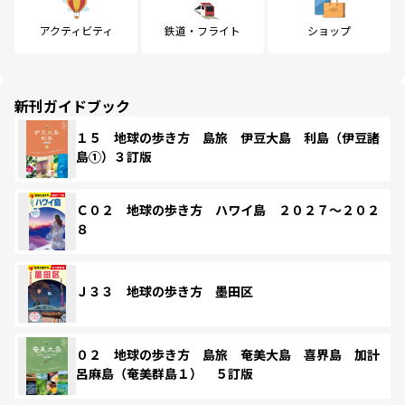
アクティビティ
鉄道・フライト
ショップ
新刊ガイドブック
１５ 地球の歩き方 島旅 伊豆大島 利島（伊豆諸
島①）３訂版
Ｃ０２ 地球の歩き方 ハワイ島 ２０２７～２０２
８
Ｊ３３ 地球の歩き方 墨田区
０２ 地球の歩き方 島旅 奄美大島 喜界島 加計
呂麻島（奄美群島１） ５訂版