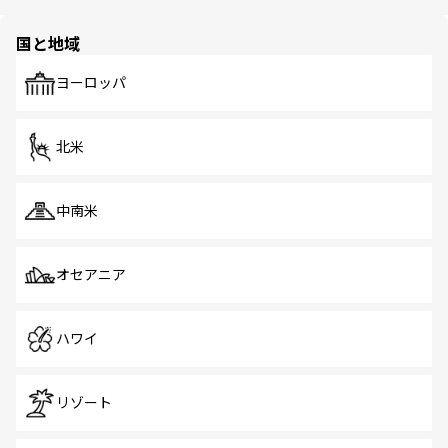
ほしい。
ほしい。
園や自然保護区など、自然が調和した近代的な景観と文化
の多様性あふれるカラフルな町は、どこを歩いても新しい
国と地域
発見がある。さらに、治安のよさや充実した公共交通機関
も、旅行者にとっては魅力的なポイント。グルメも豊富
で、ホーカーズは地元の風情を楽しめる外せないスポット
ヨーロッパ
だ。訪れる人を飽きさせないシンガポールで、多様な魅力
を体感しよう。 なお、新着のシンガポール情報は
コンテン
ツ一覧
を参照してほしい。
北米
中南米
オセアニア
ハワイ
リゾート