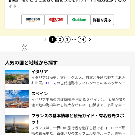
イド。
詳細を見る
…
1
2
3
14
AD
AD
人気の国と地域から探す
イタリア
イタリアは歴史、文化、グルメ、自然と多彩な魅力にあふ
れた国。
ローマ
の古代遺跡やフィレンツェのルネッサンス
美術、ヴェネツィアの運河など、歴史あるスポットはもち
スペイン
ろん、トスカーナの美しい田園風景やアマルフィ海岸の絶
景など、自然景観も見逃せない。観光の合間には、本場の
イベリア半島のほぼ80％を占めるスペインは、太陽が降り
ピザやパスタなど、絶品のイタリア料理を堪能することも
注ぐ地中海沿岸から雄大なピレネー山脈まで、多彩な自然
できる。朝目覚めてから夜眠るまで、すべての瞬間を楽し
と文化が詰まったヨーロッパ屈指の旅行先だ。多様な地域
フランスの基本情報と観光ガイド・有名観光スポ
ませてくれるイタリアで、忘れられない旅をしてみよう！
文化が根付くこの国では、情熱的なフラメンコ、熱気あふ
なお、新着のイタリア情報は
コンテンツ一覧
を参照してほ
れる闘牛、そして美味しいタパスが生活の一部となってい
ット
しい。
る。首都マドリードの洗練された雰囲気や、バルセロナの
フランスは、世界中の旅行者を魅了し続けるヨーロッパ屈
アートに溢れた街角から、地方では古代ローマ遺跡や中世
指の観光地だ。首都パリのエッフェル塔やルーブル美術館