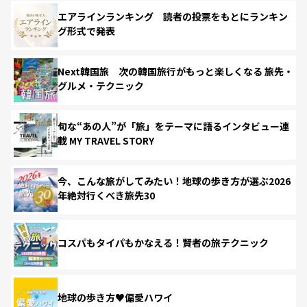
エアラインランキング 読者の投票をもとにランキン
グ形式で発表
Next韓国旅 次の韓国旅行がもっと楽しくなる 旅先・
グルメ・テクニック
旬な“あの人”が「旅」をテーマに語るインタビュー連
載 MY TRAVEL STORY
今、こんな旅がしてみたい！地球の歩き方が選ぶ2026
年絶対行くべき旅先30
コスパもタイパもかなえる！賢者の旅テクニック
地球の歩き方♥偏愛ハワイ