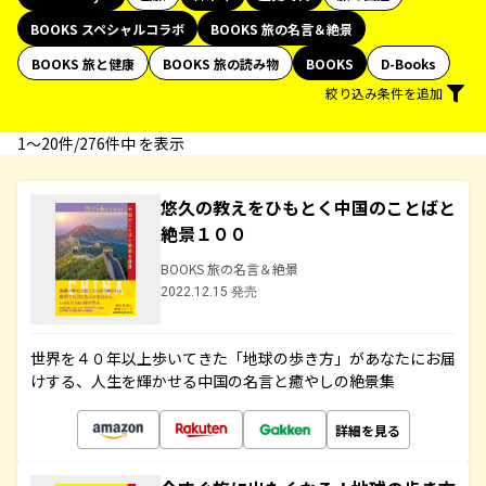
BOOKS スペシャルコラボ
BOOKS 旅の名言＆絶景
BOOKS 旅と健康
BOOKS 旅の読み物
BOOKS
D-Books
絞り込み条件を追加
1〜20件/276件中 を表示
悠久の教えをひもとく中国のことばと
絶景１００
BOOKS 旅の名言＆絶景
2022.12.15 発売
世界を４０年以上歩いてきた「地球の歩き方」があなたにお届
けする、人生を輝かせる中国の名言と癒やしの絶景集
詳細を見る