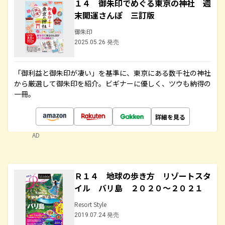
１４ 御朱印でめぐる東京の神社 週
末開運さんぽ 三訂版
御朱印
2025.05.26 発売
「御利益と御朱印が凄い」を基準に、東京にある数千社の神社
から厳選して御朱印を紹介。ビギナーに優しく、ツウも納得の
一冊。
詳細を見る
AD
Ｒ１４ 地球の歩き方 リゾートスタ
イル バリ島 ２０２０～２０２１
Resort Style
2019.07.24 発売