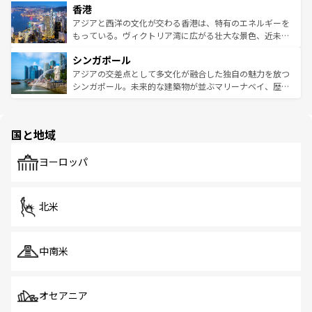
香港
とつ。フォーやバインミー、ベトナムコーヒーなどは、ぜ
の活気が交差している。北部ではチェンマイなどの山岳地
ひ現地で味わいたい。どの地域を訪れてもあたたかい人々
帯で自然と触れ合い、南部ではプーケットやクラビの美し
アジアと西洋の文化が交わる香港は、特有のエネルギーを
が旅行者を迎えてくれるので、きっと忘れられない旅にな
いビーチでリゾート気分を楽しむことができる。タイ料理
もっている。ヴィクトリア湾に広がる壮大な景色、近未来
るはずだ。 なお、新着のベトナム情報は
コンテンツ一覧
を
は世界的に有名で、屋台から高級レストランまで味覚を刺
的なアートスポット、そして歴史と現代が融合した町並
参照してほしい。
シンガポール
激する。気候は一年中温暖で、どの季節にも異なる楽しみ
み、どこを訪れても感動するはず。観光スポットが密集し
が待っている。親しみやすいタイの人々、仏教を中心とし
ており、効率よく見どころを回れるのも魅力。息をのむよ
アジアの交差点として多文化が融合した独自の魅力を放つ
た文化、そして多様な観光資源が、訪れる旅人を魅了し続
うな絶景から文化的な体験まで、香港を存分に楽しみ尽く
シンガポール。未来的な建築物が並ぶマリーナベイ、歴史
ける。 なお、新着のタイ情報は
コンテンツ一覧
を参照して
そう。 なお、新着の香港情報は
コンテンツ一覧
を参照して
と伝統を感じられるエスニックタウン、多数の緑豊かな公
ほしい。
ほしい。
園や自然保護区など、自然が調和した近代的な景観と文化
の多様性あふれるカラフルな町は、どこを歩いても新しい
国と地域
発見がある。さらに、治安のよさや充実した公共交通機関
も、旅行者にとっては魅力的なポイント。グルメも豊富
で、ホーカーズは地元の風情を楽しめる外せないスポット
ヨーロッパ
だ。訪れる人を飽きさせないシンガポールで、多様な魅力
を体感しよう。 なお、新着のシンガポール情報は
コンテン
ツ一覧
を参照してほしい。
北米
中南米
オセアニア