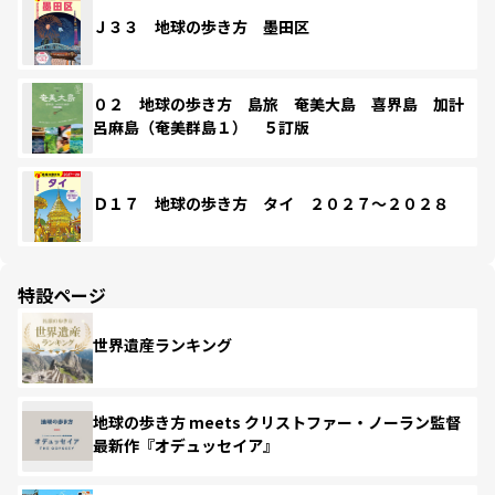
Ｊ３３ 地球の歩き方 墨田区
０２ 地球の歩き方 島旅 奄美大島 喜界島 加計
呂麻島（奄美群島１） ５訂版
Ｄ１７ 地球の歩き方 タイ ２０２７～２０２８
特設ページ
世界遺産ランキング
地球の歩き方 meets クリストファー・ノーラン監督
最新作『オデュッセイア』