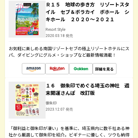
Ｒ１５ 地球の歩き方 リゾートスタ
イル セブ＆ボラカイ ボホール シ
キホール ２０２０～２０２１
Resort Style
2020.03.18 発売
お気軽に楽しめる南国リゾートセブの極上リゾートホテルにス
パ、ダイビングにグルメ・ショップなど最新情報満載！
詳細を見る
１６ 御朱印でめぐる埼玉の神社 週
末開運さんぽ 改訂版
御朱印
2023.12.07 発売
「御利益と御朱印が凄い」を基準に、埼玉県内に数千社ある神
社から厳選して御朱印を紹介。ビギナーに優しく、ツウも納得