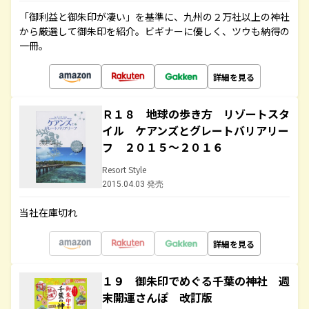
「御利益と御朱印が凄い」を基準に、九州の２万社以上の神社
から厳選して御朱印を紹介。ビギナーに優しく、ツウも納得の
一冊。
詳細を見る
Ｒ１８ 地球の歩き方 リゾートスタ
イル ケアンズとグレートバリアリー
フ ２０１５～２０１６
Resort Style
2015.04.03 発売
当社在庫切れ
詳細を見る
１９ 御朱印でめぐる千葉の神社 週
末開運さんぽ 改訂版