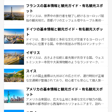
ませてくれるイタリアで、忘れられない旅をしてみよう！
と文化が詰まったヨーロッパ屈指の旅行先だ。多様な地域
なお、新着のイタリア情報は
コンテンツ一覧
を参照してほ
フランスの基本情報と観光ガイド・有名観光スポ
文化が根付くこの国では、情熱的なフラメンコ、熱気あふ
しい。
れる闘牛、そして美味しいタパスが生活の一部となってい
ット
る。首都マドリードの洗練された雰囲気や、バルセロナの
フランスは、世界中の旅行者を魅了し続けるヨーロッパ屈
アートに溢れた街角から、地方では古代ローマ遺跡や中世
指の観光地だ。首都パリのエッフェル塔やルーブル美術館
の城塞都市、穏やかなビーチリゾートまで多彩な表情を見
といった象徴的なスポットから、田舎町の古風な美しさま
せる。地方によって風土や気候が異なるスペインはその個
ドイツの基本情報と観光ガイド・有名観光スポッ
で、幅広い魅力が詰まっている。華麗な宮殿、歴史的な大
性で訪れる人を魅了する。 なお、新着のスペイン情報は
コ
聖堂、美しいビーチ、そして豊かな自然が、訪れる者を心
ト
ンテンツ一覧
を参照してほしい。
から魅了する。また、フランスは美食の国としても知ら
ドイツは、豊かな歴史と多彩な文化が交差するヨーロッパ
れ、フランス料理はユネスコ無形文化遺産にも登録されて
の中心に位置する国。中世の街並みが残るロマンチック街
いる。シャンパンの発祥地であるランス、プロヴァンスの
道から、未来を先取りするようなモダンな都市まで多様な
香り高いラベンダー畑など、多彩な楽しみ方が可能だ。さ
イギリス
顔を持つこの国は、どこを歩いても飽きることがない。ベ
らに、パリ以外の地域にも魅力が溢れており、どの街角に
ルリンの文化的活気、バイエルン州のアルプスの絶景、そ
イギリスは、古きよき伝統と最先端が共存する国。ウェス
も豊かな歴史と文化が息づいている。パリ以外の個性あふ
してライン川沿いのワイン畑といった風景は必見。ビール
トミンスター寺院や大英博物館のようなランドマーク、歴
れる地方に足を運ぶとそれぞれで全く異なる文化を体験で
とソーセージを味わいながら地元の人と過ごす楽しい時間
史ある大学都市、美しい丘陵地帯や牧歌的な風景など、エ
きるだろう。 なお、新着のフランス情報は
コンテンツ一覧
スイス
は、お酒好きな人にはぜひ体験してほしい。 なお、新着の
リアごとに異なる魅力がある。また、優雅なアフタヌーン
を参照してほしい。
ドイツ情報は
コンテンツ一覧
を参照してほしい。
ティー、ビール好きにはたまらない英国パブ、サッカー観
スイスの国土面積は九州ほどの広さだが、運行時刻が正確
戦など、本場だからこそできる体験も豊富。イギリスを旅
な交通網が整備されており、初心者でも安心して個人旅行
して楽しみつくそう。 なお、新着のイギリス情報は
コンテ
を楽しめる。日本同様に時刻表どおりの旅が可能だ。中世
アメリカの基本情報と観光ガイド・有名観光スポ
ンツ一覧
を参照してほしい。
の建物がそのまま残る町や、スイスならではのユニークな
博物館もあり、アルプス観光だけでなく町歩きも満喫する
ット
ことができる。国民の所得が高いため物価も高いが、旅行
アメリカ合衆国は、広大な土地と多様な文化が魅力の国。
者向けの交通パス提供のサービスもあり、うまく活用すれ
東海岸の都市部から西海岸のカリフォルニアまで、訪れる
ば市内交通費無料で観光を楽しむこともできる。 なお、新
場所ごとに異なる風景と体験が待っている。ニューヨーク
着のスイス情報は
コンテンツ一覧
を参照してほしい。