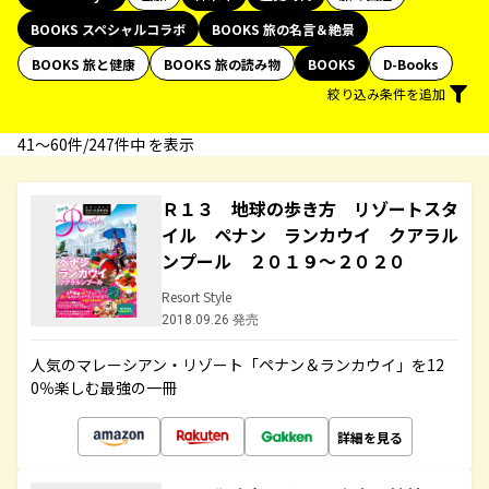
BOOKS スペシャルコラボ
BOOKS 旅の名言＆絶景
BOOKS 旅と健康
BOOKS 旅の読み物
BOOKS
D-Books
絞り込み条件を追加
41〜60件/247件中 を表示
Ｒ１３ 地球の歩き方 リゾートスタ
イル ペナン ランカウイ クアラル
ンプール ２０１９～２０２０
Resort Style
2018.09.26 発売
人気のマレーシアン・リゾート「ペナン＆ランカウイ」を12
0％楽しむ最強の一冊
詳細を見る