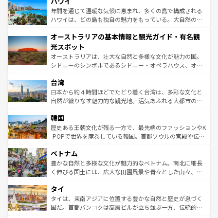
ハワイ
のような巨大都市は、観光、ショッピング、エンターテイ
ンメントが詰まった刺激的なスポットだ。一方、アメリカ
年間を通じて温暖な気候に恵まれ、多くの島で構成される
西部には大自然が広がり、グランドキャニオンやイエロー
ハワイは、どの島も独自の魅力をもっている。大自然の神
ストーン国立公園といった絶景が堪能できる。さらに、南
秘を感じたいなら、火山が生み出した壮大な景観を誇るハ
オーストラリアの基本情報と観光ガイド・有名観
部のニューオーリンズでは、音楽と美食が融合した独特の
ワイ島は見逃せない。また、定番の観光地といえばオアフ
文化が魅力。旅行者はアメリカの各地域で異なる魅力を楽
島だが、静かな自然を求めるならマウイ島やカウアイ島が
光スポット
しみながら、その多様性と豊かな歴史を感じることができ
おすすめ。エメラルドグリーンに輝く海をはじめ、豊かな
オーストラリアは、壮大な自然と多様な文化が魅力の国。
るだろう。車でのロードトリップや列車の旅も、アメリカ
文化や歴史が息づいている。「アロハスピリット」と呼ば
シドニーのシンボルであるシドニー・オペラハウス、オー
ならではの贅沢な旅のスタイルだ。 なお、新着のアメリカ
れるおもてなしの心で訪れる人々を迎えてくれるハワイの
ストラリア東海岸北部に広がる大サンゴ礁地帯グレートバ
情報は
コンテンツ一覧
を参照してほしい。
人々、おいしいローカルフードやハワイアンミュージッ
台湾
リアリーフや大陸中央部にそびえるウルル（エアーズロッ
ク、伝統的なフラダンスなど、すべてがハワイの魅力を彩
ク）、タスマニアの美しい原生林やケアンズの熱帯雨林な
日本から約４時間ほどでたどり着く台湾は、多彩な文化と
っている。訪れるたびに新しい発見と感動が待っているハ
ど、見どころがたくさん。また、カフェやワイン、オージ
自然が織りなす魅力的な観光地。活気あふれる大都市の台
ワイを、存分に味わってほしい。 なお、新着のハワイ情報
ービーフなどの食文化も豊かで、美味しいものであふれて
北やノスタルジックな町並みが人気な九份（ジォウフェ
は
コンテンツ一覧
を参照してほしい。
韓国
いる。アクティビティも充実しており、サーフィンやダイ
ン）、静ひつな山岳地帯である台湾東部など、都市の喧騒
ビング、ハイキングなど、アウトドア好きにはたまらな
と山間の静けさが共存しており、訪れる人に新しい発見と
歴史ある王朝文化が残る一方で、最先端のファッションやK
い。オーストラリアの多彩な魅力を存分に味わいつくそ
驚きをもたらしてくれる。また、奥深い台湾の食文化も魅
-POPで世界を席巻している韓国。首都ソウルの宮殿や伝統
う。 なお、新着のオーストラリア情報は
コンテンツ一覧
を
力で、夜市などの屋台グルメから高級料理、ヘルシーで美
家屋が並ぶエリアでは韓国の歴史と文化に浸ることがで
参照してほしい。
ベトナム
容にもいいと評判のスイーツなど、バラエティ豊かな料理
き、地方に足を延ばせば四季折々の自然美を楽しむことが
が味わえる。 なお、新着の台湾情報は
コンテンツ一覧
を参
できる。そして、キムチや焼肉、絶品のストリートフード
豊かな自然と多様な文化が魅力的なベトナム。南北に細長
照してほしい。
まで、さまざまな韓国料理が待っている。夜には、韓国な
く伸びる国土には、広大な田園風景や青々とした山々、世
らではのナイトライフも堪能できる。あたたかいホスピタ
界遺産に登録された壮大な自然景観が点在し、都市部では
タイ
リティに包まれながら、韓国の多彩な魅力を心ゆくまで味
急速な発展と共に伝統が息づく。ハノイの古い町並みやホ
わってみてほしい。 なお、新着の韓国情報は
コンテンツ一
ーチミン市のフランス統治時代の建物も、独特の雰囲気を
タイは、東南アジアに位置する豊かな自然と歴史が息づく
覧
を参照してほしい。
醸し出している。また、バラエティの豊かさとおいしさで
国だ。首都バンコクは高層ビルが立ち並ぶ一方、伝統的な
世界中の食通を魅了してやまないベトナム料理も魅力のひ
寺院や市場がいたるところに点在し、古きよき文化と現代