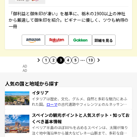
「御利益と御朱印が凄い」を基準に、栃木の1900以上の神社
から厳選して御朱印を紹介。ビギナーに優しく、ツウも納得の
一冊
詳細を見る
…
1
2
3
4
5
13
AD
AD
人気の国と地域から探す
イタリア
イタリアは歴史、文化、グルメ、自然と多彩な魅力にあふ
れた国。
ローマ
の古代遺跡やフィレンツェのルネッサンス
美術、ヴェネツィアの運河など、歴史あるスポットはもち
スペインの観光ポイントと人気スポット・知ってお
ろん、トスカーナの美しい田園風景やアマルフィ海岸の絶
景など、自然景観も見逃せない。観光の合間には、本場の
くべき基本情報
ピザやパスタなど、絶品のイタリア料理を堪能することも
イベリア半島のほぼ80％を占めるスペインは、太陽が降り
できる。朝目覚めてから夜眠るまで、すべての瞬間を楽し
注ぐ地中海沿岸から雄大なピレネー山脈まで、多彩な自然