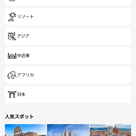
リゾート
アジア
中近東
アフリカ
日本
人気スポット