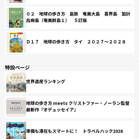
０２ 地球の歩き方 島旅 奄美大島 喜界島 加計
呂麻島（奄美群島１） ５訂版
Ｄ１７ 地球の歩き方 タイ ２０２７～２０２８
特設ページ
世界遺産ランキング
地球の歩き方 meets クリストファー・ノーラン監督
最新作『オデュッセイア』
準備も滞在もスマートに！ トラベルハック2026