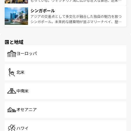
もっている。ヴィクトリア湾に広がる壮大な景色、近未来
るはずだ。 なお、新着のベトナム情報は
コンテンツ一覧
を
は世界的に有名で、屋台から高級レストランまで味覚を刺
的なアートスポット、そして歴史と現代が融合した町並
参照してほしい。
シンガポール
激する。気候は一年中温暖で、どの季節にも異なる楽しみ
み、どこを訪れても感動するはず。観光スポットが密集し
が待っている。親しみやすいタイの人々、仏教を中心とし
ており、効率よく見どころを回れるのも魅力。息をのむよ
アジアの交差点として多文化が融合した独自の魅力を放つ
た文化、そして多様な観光資源が、訪れる旅人を魅了し続
うな絶景から文化的な体験まで、香港を存分に楽しみ尽く
シンガポール。未来的な建築物が並ぶマリーナベイ、歴史
ける。 なお、新着のタイ情報は
コンテンツ一覧
を参照して
そう。 なお、新着の香港情報は
コンテンツ一覧
を参照して
と伝統を感じられるエスニックタウン、多数の緑豊かな公
ほしい。
ほしい。
園や自然保護区など、自然が調和した近代的な景観と文化
の多様性あふれるカラフルな町は、どこを歩いても新しい
国と地域
発見がある。さらに、治安のよさや充実した公共交通機関
も、旅行者にとっては魅力的なポイント。グルメも豊富
で、ホーカーズは地元の風情を楽しめる外せないスポット
ヨーロッパ
だ。訪れる人を飽きさせないシンガポールで、多様な魅力
を体感しよう。 なお、新着のシンガポール情報は
コンテン
ツ一覧
を参照してほしい。
北米
中南米
オセアニア
ハワイ