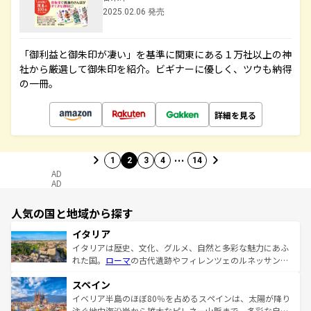
2025.02.06 発売
「御利益と御朱印が凄い」を基準に関東にある１万社以上の神
社から厳選して御朱印を紹介。ビギナーに優しく、ツウも納得
の一冊。
詳細を見る
…
1
2
3
4
14
AD
AD
人気の国と地域から探す
イタリア
イタリアは歴史、文化、グルメ、自然と多彩な魅力にあふ
れた国。
ローマ
の古代遺跡やフィレンツェのルネッサンス
美術、ヴェネツィアの運河など、歴史あるスポットはもち
スペイン
ろん、トスカーナの美しい田園風景やアマルフィ海岸の絶
景など、自然景観も見逃せない。観光の合間には、本場の
イベリア半島のほぼ80％を占めるスペインは、太陽が降り
ピザやパスタなど、絶品のイタリア料理を堪能することも
注ぐ地中海沿岸から雄大なピレネー山脈まで、多彩な自然