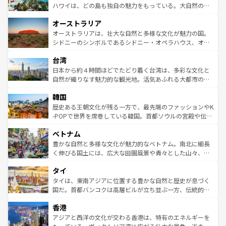
西部には大自然が広がり、グランドキャニオンやイエロー
ハワイは、どの島も独自の魅力をもっている。大自然の神
ストーン国立公園といった絶景が堪能できる。さらに、南
秘を感じたいなら、火山が生み出した壮大な景観を誇るハ
オーストラリア
部のニューオーリンズでは、音楽と美食が融合した独特の
ワイ島は見逃せない。また、定番の観光地といえばオアフ
文化が魅力。旅行者はアメリカの各地域で異なる魅力を楽
島だが、静かな自然を求めるならマウイ島やカウアイ島が
オーストラリアは、壮大な自然と多様な文化が魅力の国。
しみながら、その多様性と豊かな歴史を感じることができ
おすすめ。エメラルドグリーンに輝く海をはじめ、豊かな
シドニーのシンボルであるシドニー・オペラハウス、オー
るだろう。車でのロードトリップや列車の旅も、アメリカ
文化や歴史が息づいている。「アロハスピリット」と呼ば
ストラリア東海岸北部に広がる大サンゴ礁地帯グレートバ
ならではの贅沢な旅のスタイルだ。 なお、新着のアメリカ
台湾
れるおもてなしの心で訪れる人々を迎えてくれるハワイの
リアリーフや大陸中央部にそびえるウルル（エアーズロッ
情報は
コンテンツ一覧
を参照してほしい。
人々、おいしいローカルフードやハワイアンミュージッ
ク）、タスマニアの美しい原生林やケアンズの熱帯雨林な
日本から約４時間ほどでたどり着く台湾は、多彩な文化と
ク、伝統的なフラダンスなど、すべてがハワイの魅力を彩
ど、見どころがたくさん。また、カフェやワイン、オージ
自然が織りなす魅力的な観光地。活気あふれる大都市の台
っている。訪れるたびに新しい発見と感動が待っているハ
ービーフなどの食文化も豊かで、美味しいものであふれて
北やノスタルジックな町並みが人気な九份（ジォウフェ
ワイを、存分に味わってほしい。 なお、新着のハワイ情報
韓国
いる。アクティビティも充実しており、サーフィンやダイ
ン）、静ひつな山岳地帯である台湾東部など、都市の喧騒
は
コンテンツ一覧
を参照してほしい。
ビング、ハイキングなど、アウトドア好きにはたまらな
と山間の静けさが共存しており、訪れる人に新しい発見と
歴史ある王朝文化が残る一方で、最先端のファッションやK
い。オーストラリアの多彩な魅力を存分に味わいつくそ
驚きをもたらしてくれる。また、奥深い台湾の食文化も魅
-POPで世界を席巻している韓国。首都ソウルの宮殿や伝統
う。 なお、新着のオーストラリア情報は
コンテンツ一覧
を
力で、夜市などの屋台グルメから高級料理、ヘルシーで美
家屋が並ぶエリアでは韓国の歴史と文化に浸ることがで
参照してほしい。
ベトナム
容にもいいと評判のスイーツなど、バラエティ豊かな料理
き、地方に足を延ばせば四季折々の自然美を楽しむことが
が味わえる。 なお、新着の台湾情報は
コンテンツ一覧
を参
できる。そして、キムチや焼肉、絶品のストリートフード
豊かな自然と多様な文化が魅力的なベトナム。南北に細長
照してほしい。
まで、さまざまな韓国料理が待っている。夜には、韓国な
く伸びる国土には、広大な田園風景や青々とした山々、世
らではのナイトライフも堪能できる。あたたかいホスピタ
界遺産に登録された壮大な自然景観が点在し、都市部では
タイ
リティに包まれながら、韓国の多彩な魅力を心ゆくまで味
急速な発展と共に伝統が息づく。ハノイの古い町並みやホ
わってみてほしい。 なお、新着の韓国情報は
コンテンツ一
ーチミン市のフランス統治時代の建物も、独特の雰囲気を
タイは、東南アジアに位置する豊かな自然と歴史が息づく
覧
を参照してほしい。
醸し出している。また、バラエティの豊かさとおいしさで
国だ。首都バンコクは高層ビルが立ち並ぶ一方、伝統的な
世界中の食通を魅了してやまないベトナム料理も魅力のひ
寺院や市場がいたるところに点在し、古きよき文化と現代
香港
とつ。フォーやバインミー、ベトナムコーヒーなどは、ぜ
の活気が交差している。北部ではチェンマイなどの山岳地
ひ現地で味わいたい。どの地域を訪れてもあたたかい人々
帯で自然と触れ合い、南部ではプーケットやクラビの美し
アジアと西洋の文化が交わる香港は、特有のエネルギーを
が旅行者を迎えてくれるので、きっと忘れられない旅にな
いビーチでリゾート気分を楽しむことができる。タイ料理