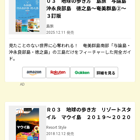
０３ 地球の歩き方 島旅 与論島
沖永良部島 徳之島～奄美群島②～
３訂版
島旅
2025.12.11 発売
見たことのない世界に心奪われる！ 奄美群島南部「与論島・
沖永良部島・徳之島」の三島だけをフィーチャーした完全ガイ
ド。
詳細を見る
AD
Ｒ０３ 地球の歩き方 リゾートスタ
イル マウイ島 ２０１９～２０２０
Resort Style
2018.12.12 発売