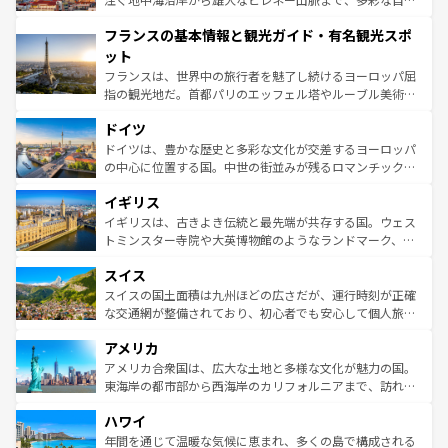
できる。朝目覚めてから夜眠るまで、すべての瞬間を楽し
と文化が詰まったヨーロッパ屈指の旅行先だ。多様な地域
フランスの基本情報と観光ガイド・有名観光スポ
ませてくれるイタリアで、忘れられない旅をしてみよう！
文化が根付くこの国では、情熱的なフラメンコ、熱気あふ
なお、新着のイタリア情報は
コンテンツ一覧
を参照してほ
れる闘牛、そして美味しいタパスが生活の一部となってい
ット
しい。
る。首都マドリードの洗練された雰囲気や、バルセロナの
フランスは、世界中の旅行者を魅了し続けるヨーロッパ屈
アートに溢れた街角から、地方では古代ローマ遺跡や中世
指の観光地だ。首都パリのエッフェル塔やルーブル美術館
の城塞都市、穏やかなビーチリゾートまで多彩な表情を見
といった象徴的なスポットから、田舎町の古風な美しさま
せる。地方によって風土や気候が異なるスペインはその個
ドイツ
で、幅広い魅力が詰まっている。華麗な宮殿、歴史的な大
性で訪れる人を魅了する。 なお、新着のスペイン情報は
コ
聖堂、美しいビーチ、そして豊かな自然が、訪れる者を心
ドイツは、豊かな歴史と多彩な文化が交差するヨーロッパ
ンテンツ一覧
を参照してほしい。
から魅了する。また、フランスは美食の国としても知ら
の中心に位置する国。中世の街並みが残るロマンチック街
れ、フランス料理はユネスコ無形文化遺産にも登録されて
道から、未来を先取りするようなモダンな都市まで多様な
イギリス
いる。シャンパンの発祥地であるランス、プロヴァンスの
顔を持つこの国は、どこを歩いても飽きることがない。ベ
香り高いラベンダー畑など、多彩な楽しみ方が可能だ。さ
ルリンの文化的活気、バイエルン州のアルプスの絶景、そ
イギリスは、古きよき伝統と最先端が共存する国。ウェス
らに、パリ以外の地域にも魅力が溢れており、どの街角に
してライン川沿いのワイン畑といった風景は必見。ビール
トミンスター寺院や大英博物館のようなランドマーク、歴
も豊かな歴史と文化が息づいている。パリ以外の個性あふ
とソーセージを味わいながら地元の人と過ごす楽しい時間
史ある大学都市、美しい丘陵地帯や牧歌的な風景など、エ
れる地方に足を運ぶとそれぞれで全く異なる文化を体験で
スイス
は、お酒好きな人にはぜひ体験してほしい。 なお、新着の
リアごとに異なる魅力がある。また、優雅なアフタヌーン
きるだろう。 なお、新着のフランス情報は
コンテンツ一覧
ドイツ情報は
コンテンツ一覧
を参照してほしい。
ティー、ビール好きにはたまらない英国パブ、サッカー観
スイスの国土面積は九州ほどの広さだが、運行時刻が正確
を参照してほしい。
戦など、本場だからこそできる体験も豊富。イギリスを旅
な交通網が整備されており、初心者でも安心して個人旅行
して楽しみつくそう。 なお、新着のイギリス情報は
コンテ
を楽しめる。日本同様に時刻表どおりの旅が可能だ。中世
アメリカ
ンツ一覧
を参照してほしい。
の建物がそのまま残る町や、スイスならではのユニークな
博物館もあり、アルプス観光だけでなく町歩きも満喫する
アメリカ合衆国は、広大な土地と多様な文化が魅力の国。
ことができる。国民の所得が高いため物価も高いが、旅行
東海岸の都市部から西海岸のカリフォルニアまで、訪れる
者向けの交通パス提供のサービスもあり、うまく活用すれ
場所ごとに異なる風景と体験が待っている。ニューヨーク
ハワイ
ば市内交通費無料で観光を楽しむこともできる。 なお、新
のような巨大都市は、観光、ショッピング、エンターテイ
着のスイス情報は
コンテンツ一覧
を参照してほしい。
ンメントが詰まった刺激的なスポットだ。一方、アメリカ
年間を通じて温暖な気候に恵まれ、多くの島で構成される