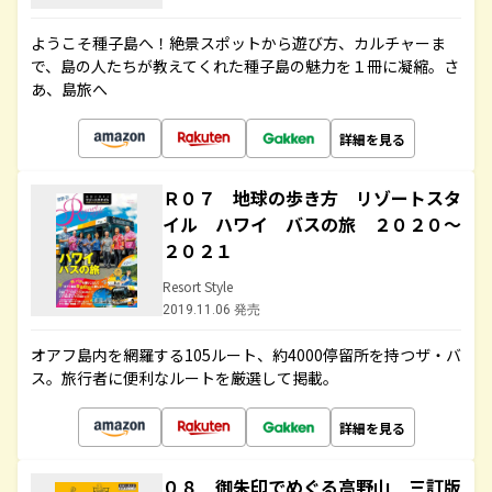
ようこそ種子島へ！絶景スポットから遊び方、カルチャーま
で、島の人たちが教えてくれた種子島の魅力を１冊に凝縮。さ
あ、島旅へ
詳細を見る
Ｒ０７ 地球の歩き方 リゾートスタ
イル ハワイ バスの旅 ２０２０～
２０２１
Resort Style
2019.11.06 発売
オアフ島内を網羅する105ルート、約4000停留所を持つザ・バ
ス。旅行者に便利なルートを厳選して掲載。
詳細を見る
０８ 御朱印でめぐる高野山 三訂版