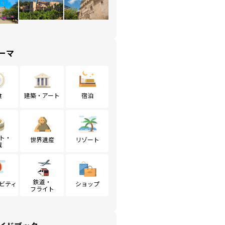
ーマ
食
建築・アート
宿泊
ト・
世界遺産
リゾート
戦
鉄道・
ビティ
ショップ
フライト