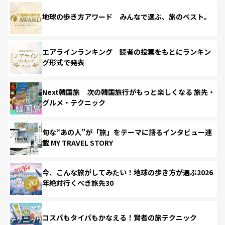
地球の歩き方アワード みんなで選ぶ、旅のベスト。
エアラインランキング 読者の投票をもとにランキン
グ形式で発表
Next韓国旅 次の韓国旅行がもっと楽しくなる 旅先・
グルメ・テクニック
旬な“あの人”が「旅」をテーマに語るインタビュー連
載 MY TRAVEL STORY
今、こんな旅がしてみたい！地球の歩き方が選ぶ2026
年絶対行くべき旅先30
コスパもタイパもかなえる！賢者の旅テクニック