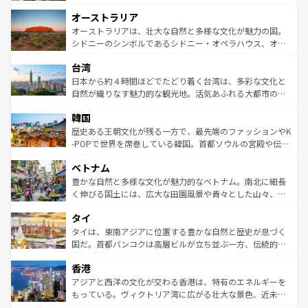
ストーン国立公園といった絶景が堪能できる。さらに、南
秘を感じたいなら、火山が生み出した壮大な景観を誇るハ
オーストラリア
部のニューオーリンズでは、音楽と美食が融合した独特の
ワイ島は見逃せない。また、定番の観光地といえばオアフ
文化が魅力。旅行者はアメリカの各地域で異なる魅力を楽
島だが、静かな自然を求めるならマウイ島やカウアイ島が
オーストラリアは、壮大な自然と多様な文化が魅力の国。
しみながら、その多様性と豊かな歴史を感じることができ
おすすめ。エメラルドグリーンに輝く海をはじめ、豊かな
シドニーのシンボルであるシドニー・オペラハウス、オー
るだろう。車でのロードトリップや列車の旅も、アメリカ
文化や歴史が息づいている。「アロハスピリット」と呼ば
ストラリア東海岸北部に広がる大サンゴ礁地帯グレートバ
ならではの贅沢な旅のスタイルだ。 なお、新着のアメリカ
台湾
れるおもてなしの心で訪れる人々を迎えてくれるハワイの
リアリーフや大陸中央部にそびえるウルル（エアーズロッ
情報は
コンテンツ一覧
を参照してほしい。
人々、おいしいローカルフードやハワイアンミュージッ
ク）、タスマニアの美しい原生林やケアンズの熱帯雨林な
日本から約４時間ほどでたどり着く台湾は、多彩な文化と
ク、伝統的なフラダンスなど、すべてがハワイの魅力を彩
ど、見どころがたくさん。また、カフェやワイン、オージ
自然が織りなす魅力的な観光地。活気あふれる大都市の台
っている。訪れるたびに新しい発見と感動が待っているハ
ービーフなどの食文化も豊かで、美味しいものであふれて
北やノスタルジックな町並みが人気な九份（ジォウフェ
ワイを、存分に味わってほしい。 なお、新着のハワイ情報
韓国
いる。アクティビティも充実しており、サーフィンやダイ
ン）、静ひつな山岳地帯である台湾東部など、都市の喧騒
は
コンテンツ一覧
を参照してほしい。
ビング、ハイキングなど、アウトドア好きにはたまらな
と山間の静けさが共存しており、訪れる人に新しい発見と
歴史ある王朝文化が残る一方で、最先端のファッションやK
い。オーストラリアの多彩な魅力を存分に味わいつくそ
驚きをもたらしてくれる。また、奥深い台湾の食文化も魅
-POPで世界を席巻している韓国。首都ソウルの宮殿や伝統
う。 なお、新着のオーストラリア情報は
コンテンツ一覧
を
力で、夜市などの屋台グルメから高級料理、ヘルシーで美
家屋が並ぶエリアでは韓国の歴史と文化に浸ることがで
参照してほしい。
ベトナム
容にもいいと評判のスイーツなど、バラエティ豊かな料理
き、地方に足を延ばせば四季折々の自然美を楽しむことが
が味わえる。 なお、新着の台湾情報は
コンテンツ一覧
を参
できる。そして、キムチや焼肉、絶品のストリートフード
豊かな自然と多様な文化が魅力的なベトナム。南北に細長
照してほしい。
まで、さまざまな韓国料理が待っている。夜には、韓国な
く伸びる国土には、広大な田園風景や青々とした山々、世
らではのナイトライフも堪能できる。あたたかいホスピタ
界遺産に登録された壮大な自然景観が点在し、都市部では
タイ
リティに包まれながら、韓国の多彩な魅力を心ゆくまで味
急速な発展と共に伝統が息づく。ハノイの古い町並みやホ
わってみてほしい。 なお、新着の韓国情報は
コンテンツ一
ーチミン市のフランス統治時代の建物も、独特の雰囲気を
タイは、東南アジアに位置する豊かな自然と歴史が息づく
覧
を参照してほしい。
醸し出している。また、バラエティの豊かさとおいしさで
国だ。首都バンコクは高層ビルが立ち並ぶ一方、伝統的な
世界中の食通を魅了してやまないベトナム料理も魅力のひ
寺院や市場がいたるところに点在し、古きよき文化と現代
香港
とつ。フォーやバインミー、ベトナムコーヒーなどは、ぜ
の活気が交差している。北部ではチェンマイなどの山岳地
ひ現地で味わいたい。どの地域を訪れてもあたたかい人々
帯で自然と触れ合い、南部ではプーケットやクラビの美し
アジアと西洋の文化が交わる香港は、特有のエネルギーを
が旅行者を迎えてくれるので、きっと忘れられない旅にな
いビーチでリゾート気分を楽しむことができる。タイ料理
もっている。ヴィクトリア湾に広がる壮大な景色、近未来
るはずだ。 なお、新着のベトナム情報は
コンテンツ一覧
を
は世界的に有名で、屋台から高級レストランまで味覚を刺
的なアートスポット、そして歴史と現代が融合した町並