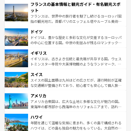
フランスの基本情報と観光ガイド・有名観光スポ
ませてくれるイタリアで、忘れられない旅をしてみよう！
文化が根付くこの国では、情熱的なフラメンコ、熱気あふ
なお、新着のイタリア情報は
コンテンツ一覧
を参照してほ
れる闘牛、そして美味しいタパスが生活の一部となってい
ット
しい。
る。首都マドリードの洗練された雰囲気や、バルセロナの
フランスは、世界中の旅行者を魅了し続けるヨーロッパ屈
アートに溢れた街角から、地方では古代ローマ遺跡や中世
指の観光地だ。首都パリのエッフェル塔やルーブル美術館
の城塞都市、穏やかなビーチリゾートまで多彩な表情を見
といった象徴的なスポットから、田舎町の古風な美しさま
せる。地方によって風土や気候が異なるスペインはその個
ドイツ
で、幅広い魅力が詰まっている。華麗な宮殿、歴史的な大
性で訪れる人を魅了する。 なお、新着のスペイン情報は
コ
聖堂、美しいビーチ、そして豊かな自然が、訪れる者を心
ドイツは、豊かな歴史と多彩な文化が交差するヨーロッパ
ンテンツ一覧
を参照してほしい。
から魅了する。また、フランスは美食の国としても知ら
の中心に位置する国。中世の街並みが残るロマンチック街
れ、フランス料理はユネスコ無形文化遺産にも登録されて
道から、未来を先取りするようなモダンな都市まで多様な
イギリス
いる。シャンパンの発祥地であるランス、プロヴァンスの
顔を持つこの国は、どこを歩いても飽きることがない。ベ
香り高いラベンダー畑など、多彩な楽しみ方が可能だ。さ
ルリンの文化的活気、バイエルン州のアルプスの絶景、そ
イギリスは、古きよき伝統と最先端が共存する国。ウェス
らに、パリ以外の地域にも魅力が溢れており、どの街角に
してライン川沿いのワイン畑といった風景は必見。ビール
トミンスター寺院や大英博物館のようなランドマーク、歴
も豊かな歴史と文化が息づいている。パリ以外の個性あふ
とソーセージを味わいながら地元の人と過ごす楽しい時間
史ある大学都市、美しい丘陵地帯や牧歌的な風景など、エ
れる地方に足を運ぶとそれぞれで全く異なる文化を体験で
スイス
は、お酒好きな人にはぜひ体験してほしい。 なお、新着の
リアごとに異なる魅力がある。また、優雅なアフタヌーン
きるだろう。 なお、新着のフランス情報は
コンテンツ一覧
ドイツ情報は
コンテンツ一覧
を参照してほしい。
ティー、ビール好きにはたまらない英国パブ、サッカー観
スイスの国土面積は九州ほどの広さだが、運行時刻が正確
を参照してほしい。
戦など、本場だからこそできる体験も豊富。イギリスを旅
な交通網が整備されており、初心者でも安心して個人旅行
して楽しみつくそう。 なお、新着のイギリス情報は
コンテ
を楽しめる。日本同様に時刻表どおりの旅が可能だ。中世
アメリカ
ンツ一覧
を参照してほしい。
の建物がそのまま残る町や、スイスならではのユニークな
博物館もあり、アルプス観光だけでなく町歩きも満喫する
アメリカ合衆国は、広大な土地と多様な文化が魅力の国。
ことができる。国民の所得が高いため物価も高いが、旅行
東海岸の都市部から西海岸のカリフォルニアまで、訪れる
者向けの交通パス提供のサービスもあり、うまく活用すれ
場所ごとに異なる風景と体験が待っている。ニューヨーク
ハワイ
ば市内交通費無料で観光を楽しむこともできる。 なお、新
のような巨大都市は、観光、ショッピング、エンターテイ
着のスイス情報は
コンテンツ一覧
を参照してほしい。
ンメントが詰まった刺激的なスポットだ。一方、アメリカ
年間を通じて温暖な気候に恵まれ、多くの島で構成される
西部には大自然が広がり、グランドキャニオンやイエロー
ハワイは、どの島も独自の魅力をもっている。大自然の神