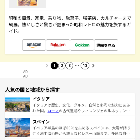
昭和の風景、家電、乗り物、駄菓子、喫茶店、カルチャーまで
網羅。懐かしさと驚きが詰まった昭和レトロの魅力を旅するガ
イド。
詳細を見る
…
1
2
3
13
AD
AD
人気の国と地域から探す
イタリア
イタリアは歴史、文化、グルメ、自然と多彩な魅力にあふ
れた国。
ローマ
の古代遺跡やフィレンツェのルネッサンス
美術、ヴェネツィアの運河など、歴史あるスポットはもち
スペイン
ろん、トスカーナの美しい田園風景やアマルフィ海岸の絶
景など、自然景観も見逃せない。観光の合間には、本場の
イベリア半島のほぼ80％を占めるスペインは、太陽が降り
ピザやパスタなど、絶品のイタリア料理を堪能することも
注ぐ地中海沿岸から雄大なピレネー山脈まで、多彩な自然
できる。朝目覚めてから夜眠るまで、すべての瞬間を楽し
と文化が詰まったヨーロッパ屈指の旅行先だ。多様な地域