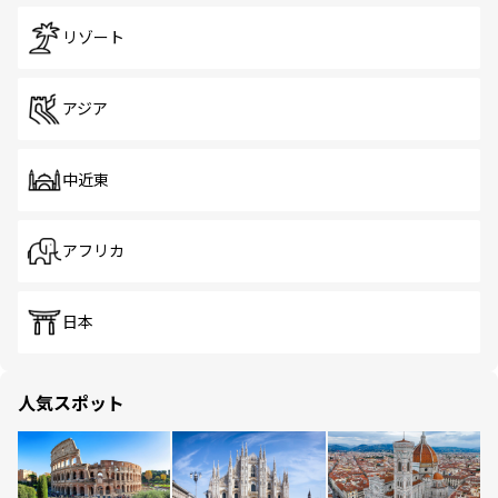
リゾート
アジア
中近東
アフリカ
日本
人気スポット