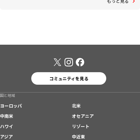
もっと見る
コミュニティを見る
国と地域
ヨーロッパ
北米
中南米
オセアニア
ハワイ
リゾート
アジア
中近東