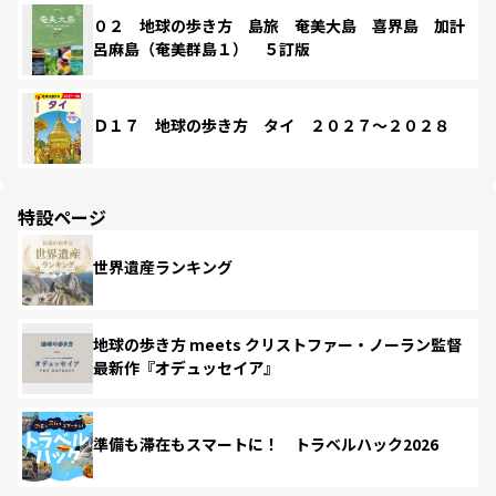
０２ 地球の歩き方 島旅 奄美大島 喜界島 加計
呂麻島（奄美群島１） ５訂版
Ｄ１７ 地球の歩き方 タイ ２０２７～２０２８
特設ページ
世界遺産ランキング
地球の歩き方 meets クリストファー・ノーラン監督
最新作『オデュッセイア』
準備も滞在もスマートに！ トラベルハック2026