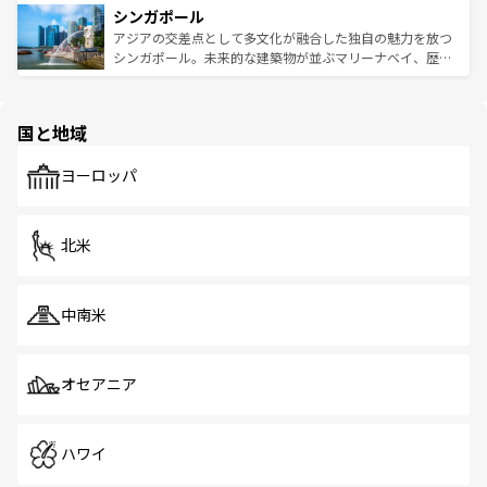
参照してほしい。
シンガポール
激する。気候は一年中温暖で、どの季節にも異なる楽しみ
み、どこを訪れても感動するはず。観光スポットが密集し
が待っている。親しみやすいタイの人々、仏教を中心とし
ており、効率よく見どころを回れるのも魅力。息をのむよ
アジアの交差点として多文化が融合した独自の魅力を放つ
た文化、そして多様な観光資源が、訪れる旅人を魅了し続
うな絶景から文化的な体験まで、香港を存分に楽しみ尽く
シンガポール。未来的な建築物が並ぶマリーナベイ、歴史
ける。 なお、新着のタイ情報は
コンテンツ一覧
を参照して
そう。 なお、新着の香港情報は
コンテンツ一覧
を参照して
と伝統を感じられるエスニックタウン、多数の緑豊かな公
ほしい。
ほしい。
園や自然保護区など、自然が調和した近代的な景観と文化
の多様性あふれるカラフルな町は、どこを歩いても新しい
国と地域
発見がある。さらに、治安のよさや充実した公共交通機関
も、旅行者にとっては魅力的なポイント。グルメも豊富
で、ホーカーズは地元の風情を楽しめる外せないスポット
ヨーロッパ
だ。訪れる人を飽きさせないシンガポールで、多様な魅力
を体感しよう。 なお、新着のシンガポール情報は
コンテン
ツ一覧
を参照してほしい。
北米
中南米
オセアニア
ハワイ