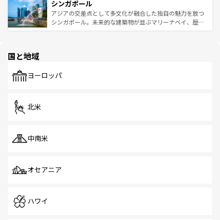
参照してほしい。
シンガポール
激する。気候は一年中温暖で、どの季節にも異なる楽しみ
み、どこを訪れても感動するはず。観光スポットが密集し
が待っている。親しみやすいタイの人々、仏教を中心とし
ており、効率よく見どころを回れるのも魅力。息をのむよ
アジアの交差点として多文化が融合した独自の魅力を放つ
た文化、そして多様な観光資源が、訪れる旅人を魅了し続
うな絶景から文化的な体験まで、香港を存分に楽しみ尽く
シンガポール。未来的な建築物が並ぶマリーナベイ、歴史
ける。 なお、新着のタイ情報は
コンテンツ一覧
を参照して
そう。 なお、新着の香港情報は
コンテンツ一覧
を参照して
と伝統を感じられるエスニックタウン、多数の緑豊かな公
ほしい。
ほしい。
園や自然保護区など、自然が調和した近代的な景観と文化
の多様性あふれるカラフルな町は、どこを歩いても新しい
国と地域
発見がある。さらに、治安のよさや充実した公共交通機関
も、旅行者にとっては魅力的なポイント。グルメも豊富
で、ホーカーズは地元の風情を楽しめる外せないスポット
ヨーロッパ
だ。訪れる人を飽きさせないシンガポールで、多様な魅力
を体感しよう。 なお、新着のシンガポール情報は
コンテン
ツ一覧
を参照してほしい。
北米
中南米
オセアニア
ハワイ