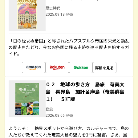
歴史時代
2025.09.18 発売
「日の沈まぬ帝国」と称されたハプスブルク帝国の栄光と動乱
の歴史をたどり、今なお各国に残る史跡を巡る歴史を旅するガ
イド。
詳細を見る
０２ 地球の歩き方 島旅 奄美大
島 喜界島 加計呂麻島（奄美群島
１） ５訂版
島旅
2026.08.06 発売
ようこそ！ 絶景スポットから遊び方、カルチャーまで、島の
人たちが教えてくれた奄美大島の魅力を1冊に凝縮。さあ、島