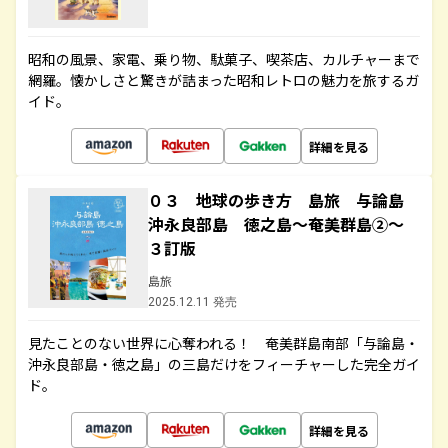
昭和の風景、家電、乗り物、駄菓子、喫茶店、カルチャーまで
網羅。懐かしさと驚きが詰まった昭和レトロの魅力を旅するガ
イド。
詳細を見る
０３ 地球の歩き方 島旅 与論島
沖永良部島 徳之島～奄美群島②～
３訂版
島旅
2025.12.11 発売
見たことのない世界に心奪われる！ 奄美群島南部「与論島・
沖永良部島・徳之島」の三島だけをフィーチャーした完全ガイ
ド。
詳細を見る