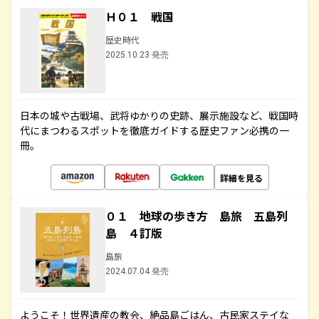
Ｈ０１ 戦国
歴史時代
2025.10.23 発売
日本の城や古戦場、武将ゆかりの史跡、展示施設など、戦国時
代にまつわるスポットを徹底ガイドする歴史ファン必携の一
冊。
詳細を見る
０１ 地球の歩き方 島旅 五島列
島 ４訂版
島旅
2024.07.04 発売
ようこそ！世界遺産の教会、絶品島ごはん、古民家ステイな