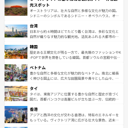
文化が魅力。旅行者はアメリカの各地域で異なる魅力を楽
島だが、静かな自然を求めるならマウイ島やカウアイ島が
光スポット
しみながら、その多様性と豊かな歴史を感じることができ
おすすめ。エメラルドグリーンに輝く海をはじめ、豊かな
オーストラリアは、壮大な自然と多様な文化が魅力の国。
るだろう。車でのロードトリップや列車の旅も、アメリカ
文化や歴史が息づいている。「アロハスピリット」と呼ば
シドニーのシンボルであるシドニー・オペラハウス、オー
ならではの贅沢な旅のスタイルだ。 なお、新着のアメリカ
れるおもてなしの心で訪れる人々を迎えてくれるハワイの
ストラリア東海岸北部に広がる大サンゴ礁地帯グレートバ
情報は
コンテンツ一覧
を参照してほしい。
人々、おいしいローカルフードやハワイアンミュージッ
台湾
リアリーフや大陸中央部にそびえるウルル（エアーズロッ
ク、伝統的なフラダンスなど、すべてがハワイの魅力を彩
ク）、タスマニアの美しい原生林やケアンズの熱帯雨林な
日本から約４時間ほどでたどり着く台湾は、多彩な文化と
っている。訪れるたびに新しい発見と感動が待っているハ
ど、見どころがたくさん。また、カフェやワイン、オージ
自然が織りなす魅力的な観光地。活気あふれる大都市の台
ワイを、存分に味わってほしい。 なお、新着のハワイ情報
ービーフなどの食文化も豊かで、美味しいものであふれて
北やノスタルジックな町並みが人気な九份（ジォウフェ
は
コンテンツ一覧
を参照してほしい。
韓国
いる。アクティビティも充実しており、サーフィンやダイ
ン）、静ひつな山岳地帯である台湾東部など、都市の喧騒
ビング、ハイキングなど、アウトドア好きにはたまらな
と山間の静けさが共存しており、訪れる人に新しい発見と
歴史ある王朝文化が残る一方で、最先端のファッションやK
い。オーストラリアの多彩な魅力を存分に味わいつくそ
驚きをもたらしてくれる。また、奥深い台湾の食文化も魅
-POPで世界を席巻している韓国。首都ソウルの宮殿や伝統
う。 なお、新着のオーストラリア情報は
コンテンツ一覧
を
力で、夜市などの屋台グルメから高級料理、ヘルシーで美
家屋が並ぶエリアでは韓国の歴史と文化に浸ることがで
参照してほしい。
ベトナム
容にもいいと評判のスイーツなど、バラエティ豊かな料理
き、地方に足を延ばせば四季折々の自然美を楽しむことが
が味わえる。 なお、新着の台湾情報は
コンテンツ一覧
を参
できる。そして、キムチや焼肉、絶品のストリートフード
豊かな自然と多様な文化が魅力的なベトナム。南北に細長
照してほしい。
まで、さまざまな韓国料理が待っている。夜には、韓国な
く伸びる国土には、広大な田園風景や青々とした山々、世
らではのナイトライフも堪能できる。あたたかいホスピタ
界遺産に登録された壮大な自然景観が点在し、都市部では
タイ
リティに包まれながら、韓国の多彩な魅力を心ゆくまで味
急速な発展と共に伝統が息づく。ハノイの古い町並みやホ
わってみてほしい。 なお、新着の韓国情報は
コンテンツ一
ーチミン市のフランス統治時代の建物も、独特の雰囲気を
タイは、東南アジアに位置する豊かな自然と歴史が息づく
覧
を参照してほしい。
醸し出している。また、バラエティの豊かさとおいしさで
国だ。首都バンコクは高層ビルが立ち並ぶ一方、伝統的な
世界中の食通を魅了してやまないベトナム料理も魅力のひ
寺院や市場がいたるところに点在し、古きよき文化と現代
香港
とつ。フォーやバインミー、ベトナムコーヒーなどは、ぜ
の活気が交差している。北部ではチェンマイなどの山岳地
ひ現地で味わいたい。どの地域を訪れてもあたたかい人々
帯で自然と触れ合い、南部ではプーケットやクラビの美し
アジアと西洋の文化が交わる香港は、特有のエネルギーを
が旅行者を迎えてくれるので、きっと忘れられない旅にな
いビーチでリゾート気分を楽しむことができる。タイ料理
もっている。ヴィクトリア湾に広がる壮大な景色、近未来
るはずだ。 なお、新着のベトナム情報は
コンテンツ一覧
を
は世界的に有名で、屋台から高級レストランまで味覚を刺
的なアートスポット、そして歴史と現代が融合した町並