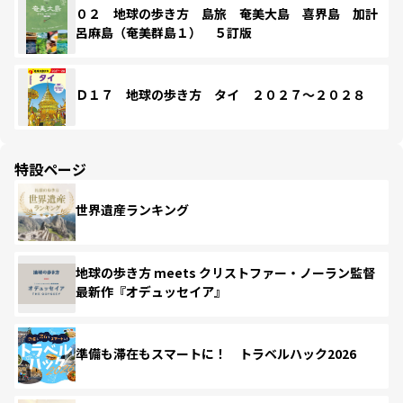
０２ 地球の歩き方 島旅 奄美大島 喜界島 加計
呂麻島（奄美群島１） ５訂版
Ｄ１７ 地球の歩き方 タイ ２０２７～２０２８
特設ページ
世界遺産ランキング
地球の歩き方 meets クリストファー・ノーラン監督
最新作『オデュッセイア』
準備も滞在もスマートに！ トラベルハック2026