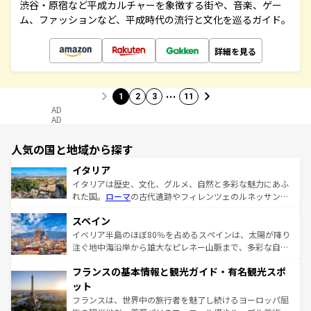
渋谷・原宿など平成カルチャーを象徴する街や、音楽、ゲー
ム、ファッションなど、平成時代の流行と文化を巡るガイド。
詳細を見る
…
1
2
3
11
AD
AD
人気の国と地域から探す
イタリア
イタリアは歴史、文化、グルメ、自然と多彩な魅力にあふ
れた国。
ローマ
の古代遺跡やフィレンツェのルネッサンス
美術、ヴェネツィアの運河など、歴史あるスポットはもち
スペイン
ろん、トスカーナの美しい田園風景やアマルフィ海岸の絶
景など、自然景観も見逃せない。観光の合間には、本場の
イベリア半島のほぼ80％を占めるスペインは、太陽が降り
ピザやパスタなど、絶品のイタリア料理を堪能することも
注ぐ地中海沿岸から雄大なピレネー山脈まで、多彩な自然
できる。朝目覚めてから夜眠るまで、すべての瞬間を楽し
と文化が詰まったヨーロッパ屈指の旅行先だ。多様な地域
フランスの基本情報と観光ガイド・有名観光スポ
ませてくれるイタリアで、忘れられない旅をしてみよう！
文化が根付くこの国では、情熱的なフラメンコ、熱気あふ
なお、新着のイタリア情報は
コンテンツ一覧
を参照してほ
れる闘牛、そして美味しいタパスが生活の一部となってい
ット
しい。
る。首都マドリードの洗練された雰囲気や、バルセロナの
フランスは、世界中の旅行者を魅了し続けるヨーロッパ屈
アートに溢れた街角から、地方では古代ローマ遺跡や中世