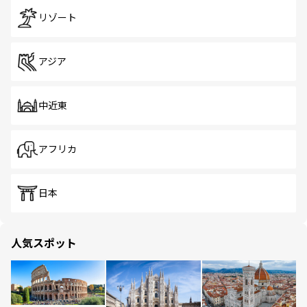
リゾート
アジア
中近東
アフリカ
日本
人気スポット