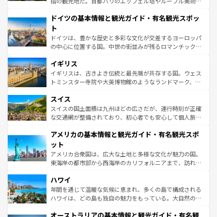
指の観光地だ。首都パリのエッフェル塔やルーブル美術館
の城塞都市、穏やかなビーチリゾートまで多彩な表情を見
といった象徴的なスポットから、田舎町の古風な美しさま
せる。地方によって風土や気候が異なるスペインはその個
ドイツの基本情報と観光ガイド・有名観光スポッ
で、幅広い魅力が詰まっている。華麗な宮殿、歴史的な大
性で訪れる人を魅了する。 なお、新着のスペイン情報は
コ
聖堂、美しいビーチ、そして豊かな自然が、訪れる者を心
ト
ンテンツ一覧
を参照してほしい。
から魅了する。また、フランスは美食の国としても知ら
ドイツは、豊かな歴史と多彩な文化が交差するヨーロッパ
れ、フランス料理はユネスコ無形文化遺産にも登録されて
の中心に位置する国。中世の街並みが残るロマンチック街
いる。シャンパンの発祥地であるランス、プロヴァンスの
道から、未来を先取りするようなモダンな都市まで多様な
香り高いラベンダー畑など、多彩な楽しみ方が可能だ。さ
イギリス
顔を持つこの国は、どこを歩いても飽きることがない。ベ
らに、パリ以外の地域にも魅力が溢れており、どの街角に
ルリンの文化的活気、バイエルン州のアルプスの絶景、そ
イギリスは、古きよき伝統と最先端が共存する国。ウェス
も豊かな歴史と文化が息づいている。パリ以外の個性あふ
してライン川沿いのワイン畑といった風景は必見。ビール
トミンスター寺院や大英博物館のようなランドマーク、歴
れる地方に足を運ぶとそれぞれで全く異なる文化を体験で
とソーセージを味わいながら地元の人と過ごす楽しい時間
史ある大学都市、美しい丘陵地帯や牧歌的な風景など、エ
きるだろう。 なお、新着のフランス情報は
コンテンツ一覧
スイス
は、お酒好きな人にはぜひ体験してほしい。 なお、新着の
リアごとに異なる魅力がある。また、優雅なアフタヌーン
を参照してほしい。
ドイツ情報は
コンテンツ一覧
を参照してほしい。
ティー、ビール好きにはたまらない英国パブ、サッカー観
スイスの国土面積は九州ほどの広さだが、運行時刻が正確
戦など、本場だからこそできる体験も豊富。イギリスを旅
な交通網が整備されており、初心者でも安心して個人旅行
して楽しみつくそう。 なお、新着のイギリス情報は
コンテ
を楽しめる。日本同様に時刻表どおりの旅が可能だ。中世
アメリカの基本情報と観光ガイド・有名観光スポ
ンツ一覧
を参照してほしい。
の建物がそのまま残る町や、スイスならではのユニークな
博物館もあり、アルプス観光だけでなく町歩きも満喫する
ット
ことができる。国民の所得が高いため物価も高いが、旅行
アメリカ合衆国は、広大な土地と多様な文化が魅力の国。
者向けの交通パス提供のサービスもあり、うまく活用すれ
東海岸の都市部から西海岸のカリフォルニアまで、訪れる
ば市内交通費無料で観光を楽しむこともできる。 なお、新
場所ごとに異なる風景と体験が待っている。ニューヨーク
着のスイス情報は
コンテンツ一覧
を参照してほしい。
ハワイ
のような巨大都市は、観光、ショッピング、エンターテイ
ンメントが詰まった刺激的なスポットだ。一方、アメリカ
年間を通じて温暖な気候に恵まれ、多くの島で構成される
西部には大自然が広がり、グランドキャニオンやイエロー
ハワイは、どの島も独自の魅力をもっている。大自然の神
ストーン国立公園といった絶景が堪能できる。さらに、南
秘を感じたいなら、火山が生み出した壮大な景観を誇るハ
オーストラリアの基本情報と観光ガイド・有名観
部のニューオーリンズでは、音楽と美食が融合した独特の
ワイ島は見逃せない。また、定番の観光地といえばオアフ