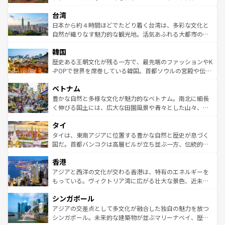
るだろう。車でのロードトリップや列車の旅も、アメリカ
文化や歴史が息づいている。「アロハスピリット」と呼ば
ストラリア東海岸北部に広がる大サンゴ礁地帯グレートバ
ならではの贅沢な旅のスタイルだ。 なお、新着のアメリカ
台湾
れるおもてなしの心で訪れる人々を迎えてくれるハワイの
リアリーフや大陸中央部にそびえるウルル（エアーズロッ
情報は
コンテンツ一覧
を参照してほしい。
人々、おいしいローカルフードやハワイアンミュージッ
ク）、タスマニアの美しい原生林やケアンズの熱帯雨林な
日本から約４時間ほどでたどり着く台湾は、多彩な文化と
ク、伝統的なフラダンスなど、すべてがハワイの魅力を彩
ど、見どころがたくさん。また、カフェやワイン、オージ
自然が織りなす魅力的な観光地。活気あふれる大都市の台
っている。訪れるたびに新しい発見と感動が待っているハ
ービーフなどの食文化も豊かで、美味しいものであふれて
北やノスタルジックな町並みが人気な九份（ジォウフェ
ワイを、存分に味わってほしい。 なお、新着のハワイ情報
韓国
いる。アクティビティも充実しており、サーフィンやダイ
ン）、静ひつな山岳地帯である台湾東部など、都市の喧騒
は
コンテンツ一覧
を参照してほしい。
ビング、ハイキングなど、アウトドア好きにはたまらな
と山間の静けさが共存しており、訪れる人に新しい発見と
歴史ある王朝文化が残る一方で、最先端のファッションやK
い。オーストラリアの多彩な魅力を存分に味わいつくそ
驚きをもたらしてくれる。また、奥深い台湾の食文化も魅
-POPで世界を席巻している韓国。首都ソウルの宮殿や伝統
う。 なお、新着のオーストラリア情報は
コンテンツ一覧
を
力で、夜市などの屋台グルメから高級料理、ヘルシーで美
家屋が並ぶエリアでは韓国の歴史と文化に浸ることがで
参照してほしい。
ベトナム
容にもいいと評判のスイーツなど、バラエティ豊かな料理
き、地方に足を延ばせば四季折々の自然美を楽しむことが
が味わえる。 なお、新着の台湾情報は
コンテンツ一覧
を参
できる。そして、キムチや焼肉、絶品のストリートフード
豊かな自然と多様な文化が魅力的なベトナム。南北に細長
照してほしい。
まで、さまざまな韓国料理が待っている。夜には、韓国な
く伸びる国土には、広大な田園風景や青々とした山々、世
らではのナイトライフも堪能できる。あたたかいホスピタ
界遺産に登録された壮大な自然景観が点在し、都市部では
タイ
リティに包まれながら、韓国の多彩な魅力を心ゆくまで味
急速な発展と共に伝統が息づく。ハノイの古い町並みやホ
わってみてほしい。 なお、新着の韓国情報は
コンテンツ一
ーチミン市のフランス統治時代の建物も、独特の雰囲気を
タイは、東南アジアに位置する豊かな自然と歴史が息づく
覧
を参照してほしい。
醸し出している。また、バラエティの豊かさとおいしさで
国だ。首都バンコクは高層ビルが立ち並ぶ一方、伝統的な
世界中の食通を魅了してやまないベトナム料理も魅力のひ
寺院や市場がいたるところに点在し、古きよき文化と現代
香港
とつ。フォーやバインミー、ベトナムコーヒーなどは、ぜ
の活気が交差している。北部ではチェンマイなどの山岳地
ひ現地で味わいたい。どの地域を訪れてもあたたかい人々
帯で自然と触れ合い、南部ではプーケットやクラビの美し
アジアと西洋の文化が交わる香港は、特有のエネルギーを
が旅行者を迎えてくれるので、きっと忘れられない旅にな
いビーチでリゾート気分を楽しむことができる。タイ料理
もっている。ヴィクトリア湾に広がる壮大な景色、近未来
るはずだ。 なお、新着のベトナム情報は
コンテンツ一覧
を
は世界的に有名で、屋台から高級レストランまで味覚を刺
的なアートスポット、そして歴史と現代が融合した町並
参照してほしい。
シンガポール
激する。気候は一年中温暖で、どの季節にも異なる楽しみ
み、どこを訪れても感動するはず。観光スポットが密集し
が待っている。親しみやすいタイの人々、仏教を中心とし
ており、効率よく見どころを回れるのも魅力。息をのむよ
アジアの交差点として多文化が融合した独自の魅力を放つ
た文化、そして多様な観光資源が、訪れる旅人を魅了し続
うな絶景から文化的な体験まで、香港を存分に楽しみ尽く
シンガポール。未来的な建築物が並ぶマリーナベイ、歴史