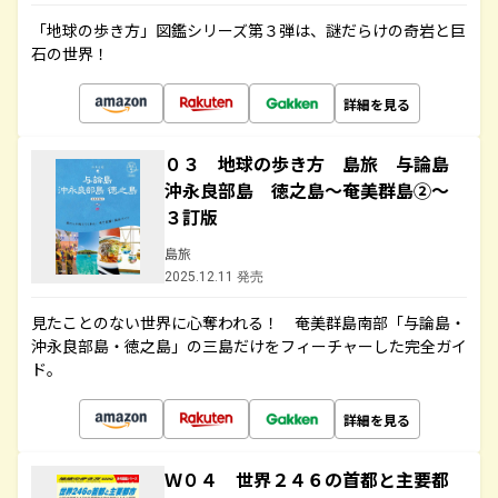
「地球の歩き方」図鑑シリーズ第３弾は、謎だらけの奇岩と巨
石の世界！
詳細を見る
０３ 地球の歩き方 島旅 与論島
沖永良部島 徳之島～奄美群島②～
３訂版
島旅
2025.12.11 発売
見たことのない世界に心奪われる！ 奄美群島南部「与論島・
沖永良部島・徳之島」の三島だけをフィーチャーした完全ガイ
ド。
詳細を見る
Ｗ０４ 世界２４６の首都と主要都