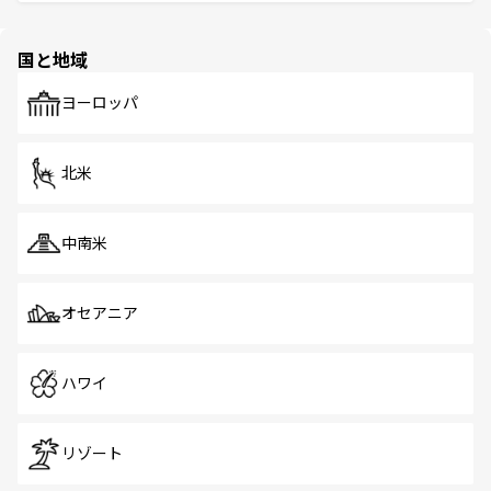
ける。 なお、新着のタイ情報は
コンテンツ一覧
を参照して
そう。 なお、新着の香港情報は
コンテンツ一覧
を参照して
と伝統を感じられるエスニックタウン、多数の緑豊かな公
ほしい。
ほしい。
園や自然保護区など、自然が調和した近代的な景観と文化
の多様性あふれるカラフルな町は、どこを歩いても新しい
国と地域
発見がある。さらに、治安のよさや充実した公共交通機関
も、旅行者にとっては魅力的なポイント。グルメも豊富
で、ホーカーズは地元の風情を楽しめる外せないスポット
ヨーロッパ
だ。訪れる人を飽きさせないシンガポールで、多様な魅力
を体感しよう。 なお、新着のシンガポール情報は
コンテン
ツ一覧
を参照してほしい。
北米
中南米
オセアニア
ハワイ
リゾート