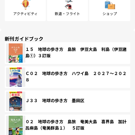
アクティビティ
鉄道・フライト
ショップ
新刊ガイドブック
１５ 地球の歩き方 島旅 伊豆大島 利島（伊豆諸
島①）３訂版
Ｃ０２ 地球の歩き方 ハワイ島 ２０２７～２０２
８
Ｊ３３ 地球の歩き方 墨田区
０２ 地球の歩き方 島旅 奄美大島 喜界島 加計
呂麻島（奄美群島１） ５訂版