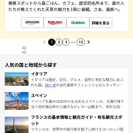
絶景スポットから島ごはん、カフェ、歴史的名所まで、島の人
たちが教えてくれた天草の魅力を1冊に凝縮。さあ、島旅へ。
詳細を見る
…
1
2
3
12
AD
AD
人気の国と地域から探す
イタリア
イタリアは歴史、文化、グルメ、自然と多彩な魅力にあふ
れた国。
ローマ
の古代遺跡やフィレンツェのルネッサンス
美術、ヴェネツィアの運河など、歴史あるスポットはもち
スペイン
ろん、トスカーナの美しい田園風景やアマルフィ海岸の絶
景など、自然景観も見逃せない。観光の合間には、本場の
イベリア半島のほぼ80％を占めるスペインは、太陽が降り
ピザやパスタなど、絶品のイタリア料理を堪能することも
注ぐ地中海沿岸から雄大なピレネー山脈まで、多彩な自然
できる。朝目覚めてから夜眠るまで、すべての瞬間を楽し
と文化が詰まったヨーロッパ屈指の旅行先だ。多様な地域
フランスの基本情報と観光ガイド・有名観光スポ
ませてくれるイタリアで、忘れられない旅をしてみよう！
文化が根付くこの国では、情熱的なフラメンコ、熱気あふ
なお、新着のイタリア情報は
コンテンツ一覧
を参照してほ
れる闘牛、そして美味しいタパスが生活の一部となってい
ット
しい。
る。首都マドリードの洗練された雰囲気や、バルセロナの
フランスは、世界中の旅行者を魅了し続けるヨーロッパ屈