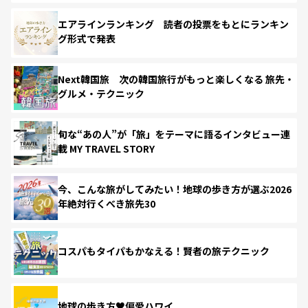
エアラインランキング 読者の投票をもとにランキン
グ形式で発表
Next韓国旅 次の韓国旅行がもっと楽しくなる 旅先・
グルメ・テクニック
旬な“あの人”が「旅」をテーマに語るインタビュー連
載 MY TRAVEL STORY
今、こんな旅がしてみたい！地球の歩き方が選ぶ2026
年絶対行くべき旅先30
コスパもタイパもかなえる！賢者の旅テクニック
地球の歩き方♥偏愛ハワイ