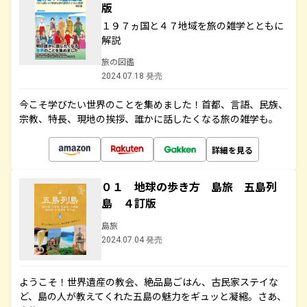
版
１９７ヵ国と４７地域を旅の雑学とともに
解説
旅の図鑑
2024.07.18 発売
今こそ学びたい世界のことを集めました！首都、言語、民族、
宗教、特長、現地の挨拶、誰かに話したくなる旅の雑学も。
詳細を見る
０１ 地球の歩き方 島旅 五島列
島 ４訂版
島旅
2024.07.04 発売
ようこそ！世界遺産の教会、絶品島ごはん、古民家ステイな
ど、島の人が教えてくれた五島の魅力をギュッと凝縮。さあ、