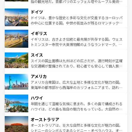
アートに溢れた街角から、地方では古代ローマ遺跡や中世
指の観光地だ。首都パリのエッフェル塔やルーブル美術館
の城塞都市、穏やかなビーチリゾートまで多彩な表情を見
といった象徴的なスポットから、田舎町の古風な美しさま
せる。地方によって風土や気候が異なるスペインはその個
ドイツ
で、幅広い魅力が詰まっている。華麗な宮殿、歴史的な大
性で訪れる人を魅了する。 なお、新着のスペイン情報は
コ
聖堂、美しいビーチ、そして豊かな自然が、訪れる者を心
ドイツは、豊かな歴史と多彩な文化が交差するヨーロッパ
ンテンツ一覧
を参照してほしい。
から魅了する。また、フランスは美食の国としても知ら
の中心に位置する国。中世の街並みが残るロマンチック街
れ、フランス料理はユネスコ無形文化遺産にも登録されて
道から、未来を先取りするようなモダンな都市まで多様な
イギリス
いる。シャンパンの発祥地であるランス、プロヴァンスの
顔を持つこの国は、どこを歩いても飽きることがない。ベ
香り高いラベンダー畑など、多彩な楽しみ方が可能だ。さ
ルリンの文化的活気、バイエルン州のアルプスの絶景、そ
イギリスは、古きよき伝統と最先端が共存する国。ウェス
らに、パリ以外の地域にも魅力が溢れており、どの街角に
してライン川沿いのワイン畑といった風景は必見。ビール
トミンスター寺院や大英博物館のようなランドマーク、歴
も豊かな歴史と文化が息づいている。パリ以外の個性あふ
とソーセージを味わいながら地元の人と過ごす楽しい時間
史ある大学都市、美しい丘陵地帯や牧歌的な風景など、エ
れる地方に足を運ぶとそれぞれで全く異なる文化を体験で
スイス
は、お酒好きな人にはぜひ体験してほしい。 なお、新着の
リアごとに異なる魅力がある。また、優雅なアフタヌーン
きるだろう。 なお、新着のフランス情報は
コンテンツ一覧
ドイツ情報は
コンテンツ一覧
を参照してほしい。
ティー、ビール好きにはたまらない英国パブ、サッカー観
スイスの国土面積は九州ほどの広さだが、運行時刻が正確
を参照してほしい。
戦など、本場だからこそできる体験も豊富。イギリスを旅
な交通網が整備されており、初心者でも安心して個人旅行
して楽しみつくそう。 なお、新着のイギリス情報は
コンテ
を楽しめる。日本同様に時刻表どおりの旅が可能だ。中世
アメリカ
ンツ一覧
を参照してほしい。
の建物がそのまま残る町や、スイスならではのユニークな
博物館もあり、アルプス観光だけでなく町歩きも満喫する
アメリカ合衆国は、広大な土地と多様な文化が魅力の国。
ことができる。国民の所得が高いため物価も高いが、旅行
東海岸の都市部から西海岸のカリフォルニアまで、訪れる
者向けの交通パス提供のサービスもあり、うまく活用すれ
場所ごとに異なる風景と体験が待っている。ニューヨーク
ハワイ
ば市内交通費無料で観光を楽しむこともできる。 なお、新
のような巨大都市は、観光、ショッピング、エンターテイ
着のスイス情報は
コンテンツ一覧
を参照してほしい。
ンメントが詰まった刺激的なスポットだ。一方、アメリカ
年間を通じて温暖な気候に恵まれ、多くの島で構成される
西部には大自然が広がり、グランドキャニオンやイエロー
ハワイは、どの島も独自の魅力をもっている。大自然の神
ストーン国立公園といった絶景が堪能できる。さらに、南
秘を感じたいなら、火山が生み出した壮大な景観を誇るハ
オーストラリア
部のニューオーリンズでは、音楽と美食が融合した独特の
ワイ島は見逃せない。また、定番の観光地といえばオアフ
文化が魅力。旅行者はアメリカの各地域で異なる魅力を楽
島だが、静かな自然を求めるならマウイ島やカウアイ島が
オーストラリアは、壮大な自然と多様な文化が魅力の国。
しみながら、その多様性と豊かな歴史を感じることができ
おすすめ。エメラルドグリーンに輝く海をはじめ、豊かな
シドニーのシンボルであるシドニー・オペラハウス、オー