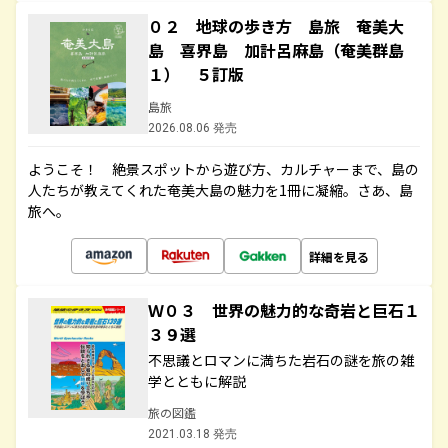
０２ 地球の歩き方 島旅 奄美大
島 喜界島 加計呂麻島（奄美群島
１） ５訂版
島旅
2026.08.06 発売
ようこそ！ 絶景スポットから遊び方、カルチャーまで、島の
人たちが教えてくれた奄美大島の魅力を1冊に凝縮。さあ、島
旅へ。
詳細を見る
Ｗ０３ 世界の魅力的な奇岩と巨石１
３９選
不思議とロマンに満ちた岩石の謎を旅の雑
学とともに解説
旅の図鑑
2021.03.18 発売