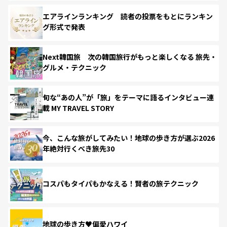
エアラインランキング 読者の投票をもとにランキン
グ形式で発表
Next韓国旅 次の韓国旅行がもっと楽しくなる 旅先・
グルメ・テクニック
旬な“あの人”が「旅」をテーマに語るインタビュー連
載 MY TRAVEL STORY
今、こんな旅がしてみたい！地球の歩き方が選ぶ2026
年絶対行くべき旅先30
コスパもタイパもかなえる！賢者の旅テクニック
地球の歩き方♥偏愛ハワイ