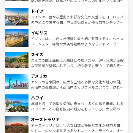
指の観光地だ。首都パリのエッフェル塔やルーブル美術館
の城塞都市、穏やかなビーチリゾートまで多彩な表情を見
といった象徴的なスポットから、田舎町の古風な美しさま
せる。地方によって風土や気候が異なるスペインはその個
ドイツ
で、幅広い魅力が詰まっている。華麗な宮殿、歴史的な大
性で訪れる人を魅了する。 なお、新着のスペイン情報は
コ
聖堂、美しいビーチ、そして豊かな自然が、訪れる者を心
ドイツは、豊かな歴史と多彩な文化が交差するヨーロッパ
ンテンツ一覧
を参照してほしい。
から魅了する。また、フランスは美食の国としても知ら
の中心に位置する国。中世の街並みが残るロマンチック街
れ、フランス料理はユネスコ無形文化遺産にも登録されて
道から、未来を先取りするようなモダンな都市まで多様な
イギリス
いる。シャンパンの発祥地であるランス、プロヴァンスの
顔を持つこの国は、どこを歩いても飽きることがない。ベ
香り高いラベンダー畑など、多彩な楽しみ方が可能だ。さ
ルリンの文化的活気、バイエルン州のアルプスの絶景、そ
イギリスは、古きよき伝統と最先端が共存する国。ウェス
らに、パリ以外の地域にも魅力が溢れており、どの街角に
してライン川沿いのワイン畑といった風景は必見。ビール
トミンスター寺院や大英博物館のようなランドマーク、歴
も豊かな歴史と文化が息づいている。パリ以外の個性あふ
とソーセージを味わいながら地元の人と過ごす楽しい時間
史ある大学都市、美しい丘陵地帯や牧歌的な風景など、エ
れる地方に足を運ぶとそれぞれで全く異なる文化を体験で
スイス
は、お酒好きな人にはぜひ体験してほしい。 なお、新着の
リアごとに異なる魅力がある。また、優雅なアフタヌーン
きるだろう。 なお、新着のフランス情報は
コンテンツ一覧
ドイツ情報は
コンテンツ一覧
を参照してほしい。
ティー、ビール好きにはたまらない英国パブ、サッカー観
スイスの国土面積は九州ほどの広さだが、運行時刻が正確
を参照してほしい。
戦など、本場だからこそできる体験も豊富。イギリスを旅
な交通網が整備されており、初心者でも安心して個人旅行
して楽しみつくそう。 なお、新着のイギリス情報は
コンテ
を楽しめる。日本同様に時刻表どおりの旅が可能だ。中世
アメリカ
ンツ一覧
を参照してほしい。
の建物がそのまま残る町や、スイスならではのユニークな
博物館もあり、アルプス観光だけでなく町歩きも満喫する
アメリカ合衆国は、広大な土地と多様な文化が魅力の国。
ことができる。国民の所得が高いため物価も高いが、旅行
東海岸の都市部から西海岸のカリフォルニアまで、訪れる
者向けの交通パス提供のサービスもあり、うまく活用すれ
場所ごとに異なる風景と体験が待っている。ニューヨーク
ハワイ
ば市内交通費無料で観光を楽しむこともできる。 なお、新
のような巨大都市は、観光、ショッピング、エンターテイ
着のスイス情報は
コンテンツ一覧
を参照してほしい。
ンメントが詰まった刺激的なスポットだ。一方、アメリカ
年間を通じて温暖な気候に恵まれ、多くの島で構成される
西部には大自然が広がり、グランドキャニオンやイエロー
ハワイは、どの島も独自の魅力をもっている。大自然の神
ストーン国立公園といった絶景が堪能できる。さらに、南
秘を感じたいなら、火山が生み出した壮大な景観を誇るハ
オーストラリア
部のニューオーリンズでは、音楽と美食が融合した独特の
ワイ島は見逃せない。また、定番の観光地といえばオアフ
文化が魅力。旅行者はアメリカの各地域で異なる魅力を楽
島だが、静かな自然を求めるならマウイ島やカウアイ島が
オーストラリアは、壮大な自然と多様な文化が魅力の国。
しみながら、その多様性と豊かな歴史を感じることができ
おすすめ。エメラルドグリーンに輝く海をはじめ、豊かな
シドニーのシンボルであるシドニー・オペラハウス、オー