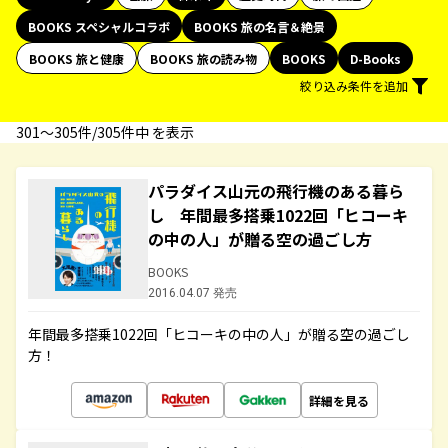
BOOKS スペシャルコラボ
BOOKS 旅の名言＆絶景
BOOKS 旅と健康
BOOKS 旅の読み物
BOOKS
D-Books
絞り込み条件を追加
301〜305件/305件中 を表示
パラダイス山元の飛行機のある暮ら
し 年間最多搭乗1022回「ヒコーキ
の中の人」が贈る空の過ごし方
BOOKS
2016.04.07 発売
年間最多搭乗1022回「ヒコーキの中の人」が贈る空の過ごし
方！
詳細を見る