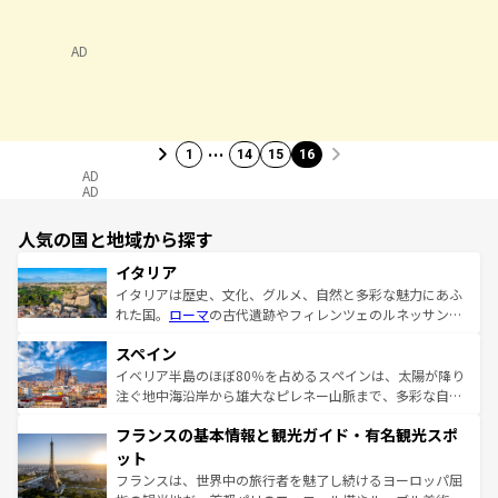
AD
…
1
14
15
16
AD
AD
人気の国と地域から探す
イタリア
イタリアは歴史、文化、グルメ、自然と多彩な魅力にあふ
れた国。
ローマ
の古代遺跡やフィレンツェのルネッサンス
美術、ヴェネツィアの運河など、歴史あるスポットはもち
スペイン
ろん、トスカーナの美しい田園風景やアマルフィ海岸の絶
景など、自然景観も見逃せない。観光の合間には、本場の
イベリア半島のほぼ80％を占めるスペインは、太陽が降り
ピザやパスタなど、絶品のイタリア料理を堪能することも
注ぐ地中海沿岸から雄大なピレネー山脈まで、多彩な自然
できる。朝目覚めてから夜眠るまで、すべての瞬間を楽し
と文化が詰まったヨーロッパ屈指の旅行先だ。多様な地域
フランスの基本情報と観光ガイド・有名観光スポ
ませてくれるイタリアで、忘れられない旅をしてみよう！
文化が根付くこの国では、情熱的なフラメンコ、熱気あふ
なお、新着のイタリア情報は
コンテンツ一覧
を参照してほ
れる闘牛、そして美味しいタパスが生活の一部となってい
ット
しい。
る。首都マドリードの洗練された雰囲気や、バルセロナの
フランスは、世界中の旅行者を魅了し続けるヨーロッパ屈
アートに溢れた街角から、地方では古代ローマ遺跡や中世