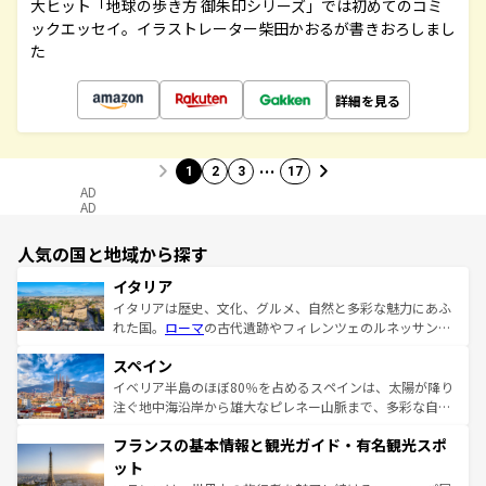
大ヒット「地球の歩き方 御朱印シリーズ」では初めてのコミ
ックエッセイ。イラストレーター柴田かおるが書きおろしまし
た
詳細を見る
…
1
2
3
17
AD
AD
人気の国と地域から探す
イタリア
イタリアは歴史、文化、グルメ、自然と多彩な魅力にあふ
れた国。
ローマ
の古代遺跡やフィレンツェのルネッサンス
美術、ヴェネツィアの運河など、歴史あるスポットはもち
スペイン
ろん、トスカーナの美しい田園風景やアマルフィ海岸の絶
景など、自然景観も見逃せない。観光の合間には、本場の
イベリア半島のほぼ80％を占めるスペインは、太陽が降り
ピザやパスタなど、絶品のイタリア料理を堪能することも
注ぐ地中海沿岸から雄大なピレネー山脈まで、多彩な自然
できる。朝目覚めてから夜眠るまで、すべての瞬間を楽し
と文化が詰まったヨーロッパ屈指の旅行先だ。多様な地域
フランスの基本情報と観光ガイド・有名観光スポ
ませてくれるイタリアで、忘れられない旅をしてみよう！
文化が根付くこの国では、情熱的なフラメンコ、熱気あふ
なお、新着のイタリア情報は
コンテンツ一覧
を参照してほ
れる闘牛、そして美味しいタパスが生活の一部となってい
ット
しい。
る。首都マドリードの洗練された雰囲気や、バルセロナの