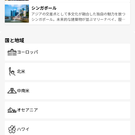
るはずだ。 なお、新着のベトナム情報は
コンテンツ一覧
を
は世界的に有名で、屋台から高級レストランまで味覚を刺
的なアートスポット、そして歴史と現代が融合した町並
参照してほしい。
シンガポール
激する。気候は一年中温暖で、どの季節にも異なる楽しみ
み、どこを訪れても感動するはず。観光スポットが密集し
が待っている。親しみやすいタイの人々、仏教を中心とし
ており、効率よく見どころを回れるのも魅力。息をのむよ
アジアの交差点として多文化が融合した独自の魅力を放つ
た文化、そして多様な観光資源が、訪れる旅人を魅了し続
うな絶景から文化的な体験まで、香港を存分に楽しみ尽く
シンガポール。未来的な建築物が並ぶマリーナベイ、歴史
ける。 なお、新着のタイ情報は
コンテンツ一覧
を参照して
そう。 なお、新着の香港情報は
コンテンツ一覧
を参照して
と伝統を感じられるエスニックタウン、多数の緑豊かな公
ほしい。
ほしい。
園や自然保護区など、自然が調和した近代的な景観と文化
の多様性あふれるカラフルな町は、どこを歩いても新しい
国と地域
発見がある。さらに、治安のよさや充実した公共交通機関
も、旅行者にとっては魅力的なポイント。グルメも豊富
で、ホーカーズは地元の風情を楽しめる外せないスポット
ヨーロッパ
だ。訪れる人を飽きさせないシンガポールで、多様な魅力
を体感しよう。 なお、新着のシンガポール情報は
コンテン
ツ一覧
を参照してほしい。
北米
中南米
オセアニア
ハワイ