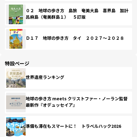
０２ 地球の歩き方 島旅 奄美大島 喜界島 加計
呂麻島（奄美群島１） ５訂版
Ｄ１７ 地球の歩き方 タイ ２０２７～２０２８
特設ページ
世界遺産ランキング
地球の歩き方 meets クリストファー・ノーラン監督
最新作『オデュッセイア』
準備も滞在もスマートに！ トラベルハック2026