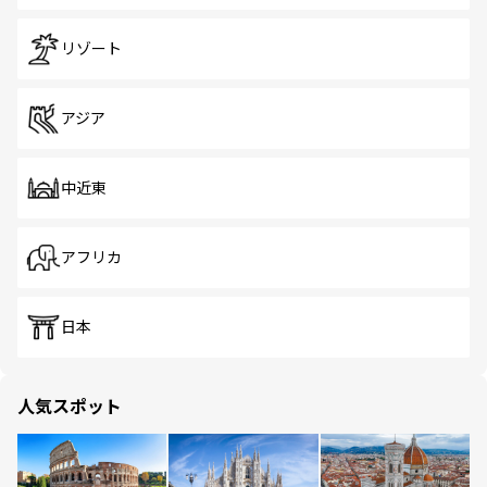
リゾート
アジア
中近東
アフリカ
日本
人気スポット