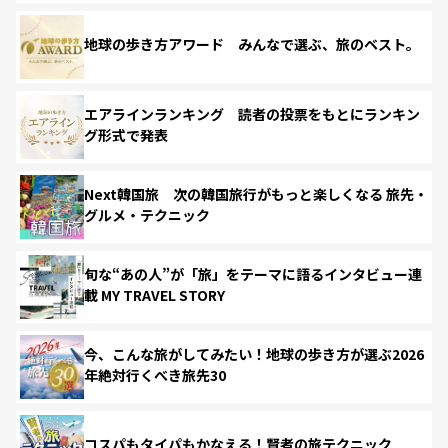
地球の歩き方アワード みんなで選ぶ、旅のベスト。
エアラインランキング 読者の投票をもとにランキン
グ形式で発表
Next韓国旅 次の韓国旅行がもっと楽しくなる 旅先・
グルメ・テクニック
旬な“あの人”が「旅」をテーマに語るインタビュー連
載 MY TRAVEL STORY
今、こんな旅がしてみたい！地球の歩き方が選ぶ2026
年絶対行くべき旅先30
コスパもタイパもかなえる！賢者の旅テクニック