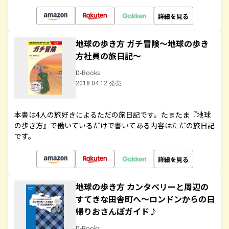
詳細を見る
地球の歩き方 ガチ冒険～地球の歩き
方社員の旅日記～
D-Books
2018.04.12 発売
本書は4人の旅好きによるただの旅日記です。たまたま『地球
の歩き方』で働いているだけで書いてある内容はただの旅日記
です。
詳細を見る
地球の歩き方 カンタベリーと周辺の
すてきな田舎町へ～ロンドンからの日
帰りおさんぽガイド♪
D-Books