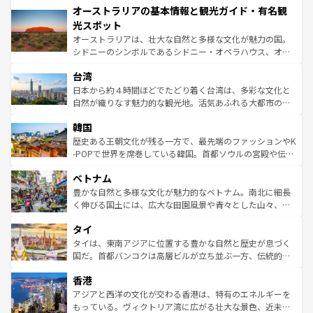
オーストラリアの基本情報と観光ガイド・有名観
部のニューオーリンズでは、音楽と美食が融合した独特の
ワイ島は見逃せない。また、定番の観光地といえばオアフ
文化が魅力。旅行者はアメリカの各地域で異なる魅力を楽
島だが、静かな自然を求めるならマウイ島やカウアイ島が
光スポット
しみながら、その多様性と豊かな歴史を感じることができ
おすすめ。エメラルドグリーンに輝く海をはじめ、豊かな
オーストラリアは、壮大な自然と多様な文化が魅力の国。
るだろう。車でのロードトリップや列車の旅も、アメリカ
文化や歴史が息づいている。「アロハスピリット」と呼ば
シドニーのシンボルであるシドニー・オペラハウス、オー
ならではの贅沢な旅のスタイルだ。 なお、新着のアメリカ
れるおもてなしの心で訪れる人々を迎えてくれるハワイの
ストラリア東海岸北部に広がる大サンゴ礁地帯グレートバ
情報は
コンテンツ一覧
を参照してほしい。
人々、おいしいローカルフードやハワイアンミュージッ
台湾
リアリーフや大陸中央部にそびえるウルル（エアーズロッ
ク、伝統的なフラダンスなど、すべてがハワイの魅力を彩
ク）、タスマニアの美しい原生林やケアンズの熱帯雨林な
日本から約４時間ほどでたどり着く台湾は、多彩な文化と
っている。訪れるたびに新しい発見と感動が待っているハ
ど、見どころがたくさん。また、カフェやワイン、オージ
自然が織りなす魅力的な観光地。活気あふれる大都市の台
ワイを、存分に味わってほしい。 なお、新着のハワイ情報
ービーフなどの食文化も豊かで、美味しいものであふれて
北やノスタルジックな町並みが人気な九份（ジォウフェ
は
コンテンツ一覧
を参照してほしい。
韓国
いる。アクティビティも充実しており、サーフィンやダイ
ン）、静ひつな山岳地帯である台湾東部など、都市の喧騒
ビング、ハイキングなど、アウトドア好きにはたまらな
と山間の静けさが共存しており、訪れる人に新しい発見と
歴史ある王朝文化が残る一方で、最先端のファッションやK
い。オーストラリアの多彩な魅力を存分に味わいつくそ
驚きをもたらしてくれる。また、奥深い台湾の食文化も魅
-POPで世界を席巻している韓国。首都ソウルの宮殿や伝統
う。 なお、新着のオーストラリア情報は
コンテンツ一覧
を
力で、夜市などの屋台グルメから高級料理、ヘルシーで美
家屋が並ぶエリアでは韓国の歴史と文化に浸ることがで
参照してほしい。
ベトナム
容にもいいと評判のスイーツなど、バラエティ豊かな料理
き、地方に足を延ばせば四季折々の自然美を楽しむことが
が味わえる。 なお、新着の台湾情報は
コンテンツ一覧
を参
できる。そして、キムチや焼肉、絶品のストリートフード
豊かな自然と多様な文化が魅力的なベトナム。南北に細長
照してほしい。
まで、さまざまな韓国料理が待っている。夜には、韓国な
く伸びる国土には、広大な田園風景や青々とした山々、世
らではのナイトライフも堪能できる。あたたかいホスピタ
界遺産に登録された壮大な自然景観が点在し、都市部では
タイ
リティに包まれながら、韓国の多彩な魅力を心ゆくまで味
急速な発展と共に伝統が息づく。ハノイの古い町並みやホ
わってみてほしい。 なお、新着の韓国情報は
コンテンツ一
ーチミン市のフランス統治時代の建物も、独特の雰囲気を
タイは、東南アジアに位置する豊かな自然と歴史が息づく
覧
を参照してほしい。
醸し出している。また、バラエティの豊かさとおいしさで
国だ。首都バンコクは高層ビルが立ち並ぶ一方、伝統的な
世界中の食通を魅了してやまないベトナム料理も魅力のひ
寺院や市場がいたるところに点在し、古きよき文化と現代
香港
とつ。フォーやバインミー、ベトナムコーヒーなどは、ぜ
の活気が交差している。北部ではチェンマイなどの山岳地
ひ現地で味わいたい。どの地域を訪れてもあたたかい人々
帯で自然と触れ合い、南部ではプーケットやクラビの美し
アジアと西洋の文化が交わる香港は、特有のエネルギーを
が旅行者を迎えてくれるので、きっと忘れられない旅にな
いビーチでリゾート気分を楽しむことができる。タイ料理
もっている。ヴィクトリア湾に広がる壮大な景色、近未来