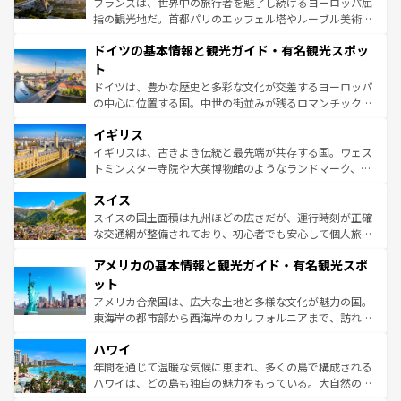
フランスは、世界中の旅行者を魅了し続けるヨーロッパ屈
アートに溢れた街角から、地方では古代ローマ遺跡や中世
指の観光地だ。首都パリのエッフェル塔やルーブル美術館
の城塞都市、穏やかなビーチリゾートまで多彩な表情を見
といった象徴的なスポットから、田舎町の古風な美しさま
せる。地方によって風土や気候が異なるスペインはその個
ドイツの基本情報と観光ガイド・有名観光スポッ
で、幅広い魅力が詰まっている。華麗な宮殿、歴史的な大
性で訪れる人を魅了する。 なお、新着のスペイン情報は
コ
聖堂、美しいビーチ、そして豊かな自然が、訪れる者を心
ト
ンテンツ一覧
を参照してほしい。
から魅了する。また、フランスは美食の国としても知ら
ドイツは、豊かな歴史と多彩な文化が交差するヨーロッパ
れ、フランス料理はユネスコ無形文化遺産にも登録されて
の中心に位置する国。中世の街並みが残るロマンチック街
いる。シャンパンの発祥地であるランス、プロヴァンスの
道から、未来を先取りするようなモダンな都市まで多様な
香り高いラベンダー畑など、多彩な楽しみ方が可能だ。さ
イギリス
顔を持つこの国は、どこを歩いても飽きることがない。ベ
らに、パリ以外の地域にも魅力が溢れており、どの街角に
ルリンの文化的活気、バイエルン州のアルプスの絶景、そ
イギリスは、古きよき伝統と最先端が共存する国。ウェス
も豊かな歴史と文化が息づいている。パリ以外の個性あふ
してライン川沿いのワイン畑といった風景は必見。ビール
トミンスター寺院や大英博物館のようなランドマーク、歴
れる地方に足を運ぶとそれぞれで全く異なる文化を体験で
とソーセージを味わいながら地元の人と過ごす楽しい時間
史ある大学都市、美しい丘陵地帯や牧歌的な風景など、エ
きるだろう。 なお、新着のフランス情報は
コンテンツ一覧
スイス
は、お酒好きな人にはぜひ体験してほしい。 なお、新着の
リアごとに異なる魅力がある。また、優雅なアフタヌーン
を参照してほしい。
ドイツ情報は
コンテンツ一覧
を参照してほしい。
ティー、ビール好きにはたまらない英国パブ、サッカー観
スイスの国土面積は九州ほどの広さだが、運行時刻が正確
戦など、本場だからこそできる体験も豊富。イギリスを旅
な交通網が整備されており、初心者でも安心して個人旅行
して楽しみつくそう。 なお、新着のイギリス情報は
コンテ
を楽しめる。日本同様に時刻表どおりの旅が可能だ。中世
アメリカの基本情報と観光ガイド・有名観光スポ
ンツ一覧
を参照してほしい。
の建物がそのまま残る町や、スイスならではのユニークな
博物館もあり、アルプス観光だけでなく町歩きも満喫する
ット
ことができる。国民の所得が高いため物価も高いが、旅行
アメリカ合衆国は、広大な土地と多様な文化が魅力の国。
者向けの交通パス提供のサービスもあり、うまく活用すれ
東海岸の都市部から西海岸のカリフォルニアまで、訪れる
ば市内交通費無料で観光を楽しむこともできる。 なお、新
場所ごとに異なる風景と体験が待っている。ニューヨーク
着のスイス情報は
コンテンツ一覧
を参照してほしい。
ハワイ
のような巨大都市は、観光、ショッピング、エンターテイ
ンメントが詰まった刺激的なスポットだ。一方、アメリカ
年間を通じて温暖な気候に恵まれ、多くの島で構成される
西部には大自然が広がり、グランドキャニオンやイエロー
ハワイは、どの島も独自の魅力をもっている。大自然の神
ストーン国立公園といった絶景が堪能できる。さらに、南
秘を感じたいなら、火山が生み出した壮大な景観を誇るハ