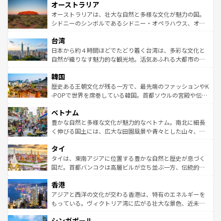
オーストラリア
部のニューオーリンズでは、音楽と美食が融合した独特の
ワイ島は見逃せない。また、定番の観光地といえばオアフ
文化が魅力。旅行者はアメリカの各地域で異なる魅力を楽
島だが、静かな自然を求めるならマウイ島やカウアイ島が
オーストラリアは、壮大な自然と多様な文化が魅力の国。
しみながら、その多様性と豊かな歴史を感じることができ
おすすめ。エメラルドグリーンに輝く海をはじめ、豊かな
シドニーのシンボルであるシドニー・オペラハウス、オー
るだろう。車でのロードトリップや列車の旅も、アメリカ
文化や歴史が息づいている。「アロハスピリット」と呼ば
ストラリア東海岸北部に広がる大サンゴ礁地帯グレートバ
ならではの贅沢な旅のスタイルだ。 なお、新着のアメリカ
台湾
れるおもてなしの心で訪れる人々を迎えてくれるハワイの
リアリーフや大陸中央部にそびえるウルル（エアーズロッ
情報は
コンテンツ一覧
を参照してほしい。
人々、おいしいローカルフードやハワイアンミュージッ
ク）、タスマニアの美しい原生林やケアンズの熱帯雨林な
日本から約４時間ほどでたどり着く台湾は、多彩な文化と
ク、伝統的なフラダンスなど、すべてがハワイの魅力を彩
ど、見どころがたくさん。また、カフェやワイン、オージ
自然が織りなす魅力的な観光地。活気あふれる大都市の台
っている。訪れるたびに新しい発見と感動が待っているハ
ービーフなどの食文化も豊かで、美味しいものであふれて
北やノスタルジックな町並みが人気な九份（ジォウフェ
ワイを、存分に味わってほしい。 なお、新着のハワイ情報
韓国
いる。アクティビティも充実しており、サーフィンやダイ
ン）、静ひつな山岳地帯である台湾東部など、都市の喧騒
は
コンテンツ一覧
を参照してほしい。
ビング、ハイキングなど、アウトドア好きにはたまらな
と山間の静けさが共存しており、訪れる人に新しい発見と
歴史ある王朝文化が残る一方で、最先端のファッションやK
い。オーストラリアの多彩な魅力を存分に味わいつくそ
驚きをもたらしてくれる。また、奥深い台湾の食文化も魅
-POPで世界を席巻している韓国。首都ソウルの宮殿や伝統
う。 なお、新着のオーストラリア情報は
コンテンツ一覧
を
力で、夜市などの屋台グルメから高級料理、ヘルシーで美
家屋が並ぶエリアでは韓国の歴史と文化に浸ることがで
参照してほしい。
ベトナム
容にもいいと評判のスイーツなど、バラエティ豊かな料理
き、地方に足を延ばせば四季折々の自然美を楽しむことが
が味わえる。 なお、新着の台湾情報は
コンテンツ一覧
を参
できる。そして、キムチや焼肉、絶品のストリートフード
豊かな自然と多様な文化が魅力的なベトナム。南北に細長
照してほしい。
まで、さまざまな韓国料理が待っている。夜には、韓国な
く伸びる国土には、広大な田園風景や青々とした山々、世
らではのナイトライフも堪能できる。あたたかいホスピタ
界遺産に登録された壮大な自然景観が点在し、都市部では
タイ
リティに包まれながら、韓国の多彩な魅力を心ゆくまで味
急速な発展と共に伝統が息づく。ハノイの古い町並みやホ
わってみてほしい。 なお、新着の韓国情報は
コンテンツ一
ーチミン市のフランス統治時代の建物も、独特の雰囲気を
タイは、東南アジアに位置する豊かな自然と歴史が息づく
覧
を参照してほしい。
醸し出している。また、バラエティの豊かさとおいしさで
国だ。首都バンコクは高層ビルが立ち並ぶ一方、伝統的な
世界中の食通を魅了してやまないベトナム料理も魅力のひ
寺院や市場がいたるところに点在し、古きよき文化と現代
香港
とつ。フォーやバインミー、ベトナムコーヒーなどは、ぜ
の活気が交差している。北部ではチェンマイなどの山岳地
ひ現地で味わいたい。どの地域を訪れてもあたたかい人々
帯で自然と触れ合い、南部ではプーケットやクラビの美し
アジアと西洋の文化が交わる香港は、特有のエネルギーを
が旅行者を迎えてくれるので、きっと忘れられない旅にな
いビーチでリゾート気分を楽しむことができる。タイ料理
もっている。ヴィクトリア湾に広がる壮大な景色、近未来
るはずだ。 なお、新着のベトナム情報は
コンテンツ一覧
を
は世界的に有名で、屋台から高級レストランまで味覚を刺
的なアートスポット、そして歴史と現代が融合した町並
参照してほしい。
シンガポール
激する。気候は一年中温暖で、どの季節にも異なる楽しみ
み、どこを訪れても感動するはず。観光スポットが密集し