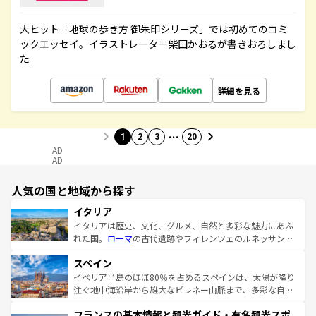
大ヒット「地球の歩き方 御朱印シリーズ」では初めてのコミ
ックエッセイ。イラストレーター柴田かおるが書きおろしまし
た
詳細を見る
…
1
2
3
20
AD
AD
人気の国と地域から探す
イタリア
イタリアは歴史、文化、グルメ、自然と多彩な魅力にあふ
れた国。
ローマ
の古代遺跡やフィレンツェのルネッサンス
美術、ヴェネツィアの運河など、歴史あるスポットはもち
スペイン
ろん、トスカーナの美しい田園風景やアマルフィ海岸の絶
景など、自然景観も見逃せない。観光の合間には、本場の
イベリア半島のほぼ80％を占めるスペインは、太陽が降り
ピザやパスタなど、絶品のイタリア料理を堪能することも
注ぐ地中海沿岸から雄大なピレネー山脈まで、多彩な自然
できる。朝目覚めてから夜眠るまで、すべての瞬間を楽し
と文化が詰まったヨーロッパ屈指の旅行先だ。多様な地域
フランスの基本情報と観光ガイド・有名観光スポ
ませてくれるイタリアで、忘れられない旅をしてみよう！
文化が根付くこの国では、情熱的なフラメンコ、熱気あふ