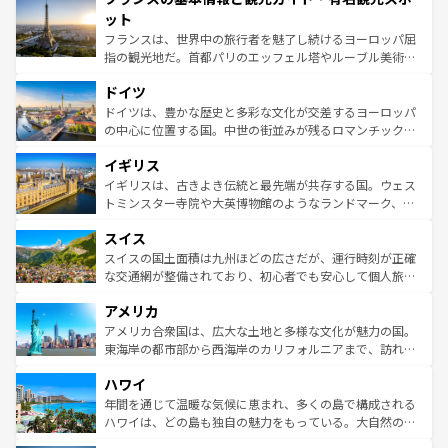
なお、新着のイタリア情報は
コンテンツ一覧
を参照してほ
れる闘牛、そして美味しいタパスが生活の一部となってい
ット
しい。
る。首都マドリードの洗練された雰囲気や、バルセロナの
フランスは、世界中の旅行者を魅了し続けるヨーロッパ屈
アートに溢れた街角から、地方では古代ローマ遺跡や中世
指の観光地だ。首都パリのエッフェル塔やルーブル美術館
の城塞都市、穏やかなビーチリゾートまで多彩な表情を見
といった象徴的なスポットから、田舎町の古風な美しさま
せる。地方によって風土や気候が異なるスペインはその個
ドイツ
で、幅広い魅力が詰まっている。華麗な宮殿、歴史的な大
性で訪れる人を魅了する。 なお、新着のスペイン情報は
コ
聖堂、美しいビーチ、そして豊かな自然が、訪れる者を心
ドイツは、豊かな歴史と多彩な文化が交差するヨーロッパ
ンテンツ一覧
を参照してほしい。
から魅了する。また、フランスは美食の国としても知ら
の中心に位置する国。中世の街並みが残るロマンチック街
れ、フランス料理はユネスコ無形文化遺産にも登録されて
道から、未来を先取りするようなモダンな都市まで多様な
イギリス
いる。シャンパンの発祥地であるランス、プロヴァンスの
顔を持つこの国は、どこを歩いても飽きることがない。ベ
香り高いラベンダー畑など、多彩な楽しみ方が可能だ。さ
ルリンの文化的活気、バイエルン州のアルプスの絶景、そ
イギリスは、古きよき伝統と最先端が共存する国。ウェス
らに、パリ以外の地域にも魅力が溢れており、どの街角に
してライン川沿いのワイン畑といった風景は必見。ビール
トミンスター寺院や大英博物館のようなランドマーク、歴
も豊かな歴史と文化が息づいている。パリ以外の個性あふ
とソーセージを味わいながら地元の人と過ごす楽しい時間
史ある大学都市、美しい丘陵地帯や牧歌的な風景など、エ
れる地方に足を運ぶとそれぞれで全く異なる文化を体験で
スイス
は、お酒好きな人にはぜひ体験してほしい。 なお、新着の
リアごとに異なる魅力がある。また、優雅なアフタヌーン
きるだろう。 なお、新着のフランス情報は
コンテンツ一覧
ドイツ情報は
コンテンツ一覧
を参照してほしい。
ティー、ビール好きにはたまらない英国パブ、サッカー観
スイスの国土面積は九州ほどの広さだが、運行時刻が正確
を参照してほしい。
戦など、本場だからこそできる体験も豊富。イギリスを旅
な交通網が整備されており、初心者でも安心して個人旅行
して楽しみつくそう。 なお、新着のイギリス情報は
コンテ
を楽しめる。日本同様に時刻表どおりの旅が可能だ。中世
アメリカ
ンツ一覧
を参照してほしい。
の建物がそのまま残る町や、スイスならではのユニークな
博物館もあり、アルプス観光だけでなく町歩きも満喫する
アメリカ合衆国は、広大な土地と多様な文化が魅力の国。
ことができる。国民の所得が高いため物価も高いが、旅行
東海岸の都市部から西海岸のカリフォルニアまで、訪れる
者向けの交通パス提供のサービスもあり、うまく活用すれ
場所ごとに異なる風景と体験が待っている。ニューヨーク
ハワイ
ば市内交通費無料で観光を楽しむこともできる。 なお、新
のような巨大都市は、観光、ショッピング、エンターテイ
着のスイス情報は
コンテンツ一覧
を参照してほしい。
ンメントが詰まった刺激的なスポットだ。一方、アメリカ
年間を通じて温暖な気候に恵まれ、多くの島で構成される
西部には大自然が広がり、グランドキャニオンやイエロー
ハワイは、どの島も独自の魅力をもっている。大自然の神
ストーン国立公園といった絶景が堪能できる。さらに、南
秘を感じたいなら、火山が生み出した壮大な景観を誇るハ