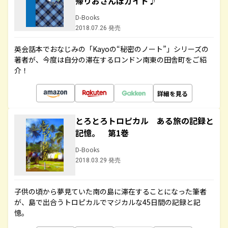
帰りおさんぽガイド♪
D-Books
2018.07.26 発売
英会話本でおなじみの「Kayoの“秘密のノート”」シリーズの
著者が、今度は自分の滞在するロンドン南東の田舎町をご紹
介！
詳細を見る
とろとろトロピカル ある旅の記録と
記憶。 第1巻
D-Books
2018.03.29 発売
子供の頃から夢見ていた南の島に滞在することになった筆者
が、島で出合うトロピカルでマジカルな45日間の記録と記
憶。