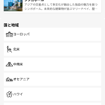
が待っている。親しみやすいタイの人々、仏教を中心とし
ており、効率よく見どころを回れるのも魅力。息をのむよ
アジアの交差点として多文化が融合した独自の魅力を放つ
た文化、そして多様な観光資源が、訪れる旅人を魅了し続
うな絶景から文化的な体験まで、香港を存分に楽しみ尽く
シンガポール。未来的な建築物が並ぶマリーナベイ、歴史
ける。 なお、新着のタイ情報は
コンテンツ一覧
を参照して
そう。 なお、新着の香港情報は
コンテンツ一覧
を参照して
と伝統を感じられるエスニックタウン、多数の緑豊かな公
ほしい。
ほしい。
園や自然保護区など、自然が調和した近代的な景観と文化
の多様性あふれるカラフルな町は、どこを歩いても新しい
国と地域
発見がある。さらに、治安のよさや充実した公共交通機関
も、旅行者にとっては魅力的なポイント。グルメも豊富
で、ホーカーズは地元の風情を楽しめる外せないスポット
ヨーロッパ
だ。訪れる人を飽きさせないシンガポールで、多様な魅力
を体感しよう。 なお、新着のシンガポール情報は
コンテン
ツ一覧
を参照してほしい。
北米
中南米
オセアニア
ハワイ