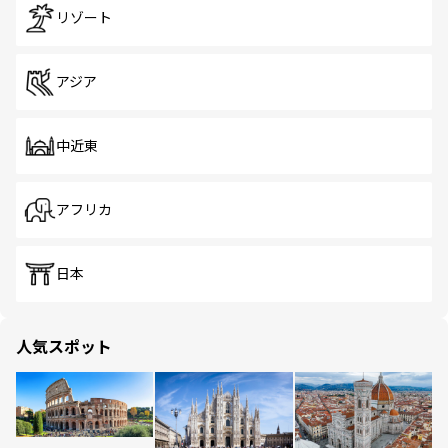
リゾート
アジア
中近東
アフリカ
日本
人気スポット