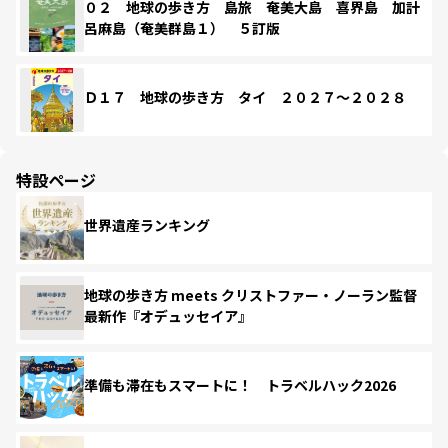
０２ 地球の歩き方 島旅 奄美大島 喜界島 加計
呂麻島（奄美群島１） ５訂版
Ｄ１７ 地球の歩き方 タイ ２０２７～２０２８
特設ページ
世界遺産ランキング
地球の歩き方 meets クリストファー・ノーラン監督
最新作『オデュッセイア』
準備も滞在もスマートに！ トラベルハック2026