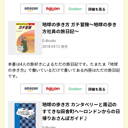
詳細を見る
地球の歩き方 ガチ冒険～地球の歩き
方社員の旅日記～
D-Books
2018.04.12 発売
本書は4人の旅好きによるただの旅日記です。たまたま『地球
の歩き方』で働いているだけで書いてある内容はただの旅日記
です。
詳細を見る
地球の歩き方 カンタベリーと周辺の
すてきな田舎町へ～ロンドンからの日
帰りおさんぽガイド♪
D-Books