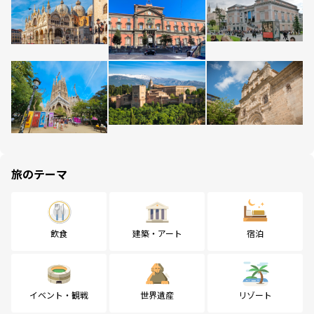
旅のテーマ
飲食
建築・アート
宿泊
イベント・観戦
世界遺産
リゾート