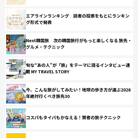
エアラインランキング 読者の投票をもとにランキン
グ形式で発表
Next韓国旅 次の韓国旅行がもっと楽しくなる 旅先・
グルメ・テクニック
旬な“あの人”が「旅」をテーマに語るインタビュー連
載 MY TRAVEL STORY
今、こんな旅がしてみたい！地球の歩き方が選ぶ2026
年絶対行くべき旅先30
コスパもタイパもかなえる！賢者の旅テクニック