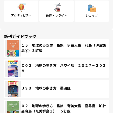
アクティビティ
鉄道・フライト
ショップ
新刊ガイドブック
１５ 地球の歩き方 島旅 伊豆大島 利島（伊豆諸
島①）３訂版
Ｃ０２ 地球の歩き方 ハワイ島 ２０２７～２０２
８
Ｊ３３ 地球の歩き方 墨田区
０２ 地球の歩き方 島旅 奄美大島 喜界島 加計
呂麻島（奄美群島１） ５訂版