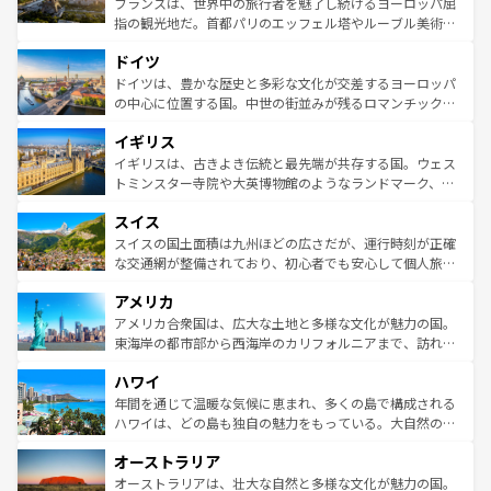
フランスは、世界中の旅行者を魅了し続けるヨーロッパ屈
アートに溢れた街角から、地方では古代ローマ遺跡や中世
指の観光地だ。首都パリのエッフェル塔やルーブル美術館
の城塞都市、穏やかなビーチリゾートまで多彩な表情を見
といった象徴的なスポットから、田舎町の古風な美しさま
せる。地方によって風土や気候が異なるスペインはその個
ドイツ
で、幅広い魅力が詰まっている。華麗な宮殿、歴史的な大
性で訪れる人を魅了する。 なお、新着のスペイン情報は
コ
聖堂、美しいビーチ、そして豊かな自然が、訪れる者を心
ドイツは、豊かな歴史と多彩な文化が交差するヨーロッパ
ンテンツ一覧
を参照してほしい。
から魅了する。また、フランスは美食の国としても知ら
の中心に位置する国。中世の街並みが残るロマンチック街
れ、フランス料理はユネスコ無形文化遺産にも登録されて
道から、未来を先取りするようなモダンな都市まで多様な
イギリス
いる。シャンパンの発祥地であるランス、プロヴァンスの
顔を持つこの国は、どこを歩いても飽きることがない。ベ
香り高いラベンダー畑など、多彩な楽しみ方が可能だ。さ
ルリンの文化的活気、バイエルン州のアルプスの絶景、そ
イギリスは、古きよき伝統と最先端が共存する国。ウェス
らに、パリ以外の地域にも魅力が溢れており、どの街角に
してライン川沿いのワイン畑といった風景は必見。ビール
トミンスター寺院や大英博物館のようなランドマーク、歴
も豊かな歴史と文化が息づいている。パリ以外の個性あふ
とソーセージを味わいながら地元の人と過ごす楽しい時間
史ある大学都市、美しい丘陵地帯や牧歌的な風景など、エ
れる地方に足を運ぶとそれぞれで全く異なる文化を体験で
スイス
は、お酒好きな人にはぜひ体験してほしい。 なお、新着の
リアごとに異なる魅力がある。また、優雅なアフタヌーン
きるだろう。 なお、新着のフランス情報は
コンテンツ一覧
ドイツ情報は
コンテンツ一覧
を参照してほしい。
ティー、ビール好きにはたまらない英国パブ、サッカー観
スイスの国土面積は九州ほどの広さだが、運行時刻が正確
を参照してほしい。
戦など、本場だからこそできる体験も豊富。イギリスを旅
な交通網が整備されており、初心者でも安心して個人旅行
して楽しみつくそう。 なお、新着のイギリス情報は
コンテ
を楽しめる。日本同様に時刻表どおりの旅が可能だ。中世
アメリカ
ンツ一覧
を参照してほしい。
の建物がそのまま残る町や、スイスならではのユニークな
博物館もあり、アルプス観光だけでなく町歩きも満喫する
アメリカ合衆国は、広大な土地と多様な文化が魅力の国。
ことができる。国民の所得が高いため物価も高いが、旅行
東海岸の都市部から西海岸のカリフォルニアまで、訪れる
者向けの交通パス提供のサービスもあり、うまく活用すれ
場所ごとに異なる風景と体験が待っている。ニューヨーク
ハワイ
ば市内交通費無料で観光を楽しむこともできる。 なお、新
のような巨大都市は、観光、ショッピング、エンターテイ
着のスイス情報は
コンテンツ一覧
を参照してほしい。
ンメントが詰まった刺激的なスポットだ。一方、アメリカ
年間を通じて温暖な気候に恵まれ、多くの島で構成される
西部には大自然が広がり、グランドキャニオンやイエロー
ハワイは、どの島も独自の魅力をもっている。大自然の神
ストーン国立公園といった絶景が堪能できる。さらに、南
秘を感じたいなら、火山が生み出した壮大な景観を誇るハ
オーストラリア
部のニューオーリンズでは、音楽と美食が融合した独特の
ワイ島は見逃せない。また、定番の観光地といえばオアフ
文化が魅力。旅行者はアメリカの各地域で異なる魅力を楽
島だが、静かな自然を求めるならマウイ島やカウアイ島が
オーストラリアは、壮大な自然と多様な文化が魅力の国。