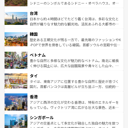
しみながら、その多様性と豊かな歴史を感じることができ
おすすめ。エメラルドグリーンに輝く海をはじめ、豊かな
シドニーのシンボルであるシドニー・オペラハウス、オー
るだろう。車でのロードトリップや列車の旅も、アメリカ
文化や歴史が息づいている。「アロハスピリット」と呼ば
ストラリア東海岸北部に広がる大サンゴ礁地帯グレートバ
ならではの贅沢な旅のスタイルだ。 なお、新着のアメリカ
台湾
れるおもてなしの心で訪れる人々を迎えてくれるハワイの
リアリーフや大陸中央部にそびえるウルル（エアーズロッ
情報は
コンテンツ一覧
を参照してほしい。
人々、おいしいローカルフードやハワイアンミュージッ
ク）、タスマニアの美しい原生林やケアンズの熱帯雨林な
日本から約４時間ほどでたどり着く台湾は、多彩な文化と
ク、伝統的なフラダンスなど、すべてがハワイの魅力を彩
ど、見どころがたくさん。また、カフェやワイン、オージ
自然が織りなす魅力的な観光地。活気あふれる大都市の台
っている。訪れるたびに新しい発見と感動が待っているハ
ービーフなどの食文化も豊かで、美味しいものであふれて
北やノスタルジックな町並みが人気な九份（ジォウフェ
ワイを、存分に味わってほしい。 なお、新着のハワイ情報
韓国
いる。アクティビティも充実しており、サーフィンやダイ
ン）、静ひつな山岳地帯である台湾東部など、都市の喧騒
は
コンテンツ一覧
を参照してほしい。
ビング、ハイキングなど、アウトドア好きにはたまらな
と山間の静けさが共存しており、訪れる人に新しい発見と
歴史ある王朝文化が残る一方で、最先端のファッションやK
い。オーストラリアの多彩な魅力を存分に味わいつくそ
驚きをもたらしてくれる。また、奥深い台湾の食文化も魅
-POPで世界を席巻している韓国。首都ソウルの宮殿や伝統
う。 なお、新着のオーストラリア情報は
コンテンツ一覧
を
力で、夜市などの屋台グルメから高級料理、ヘルシーで美
家屋が並ぶエリアでは韓国の歴史と文化に浸ることがで
参照してほしい。
ベトナム
容にもいいと評判のスイーツなど、バラエティ豊かな料理
き、地方に足を延ばせば四季折々の自然美を楽しむことが
が味わえる。 なお、新着の台湾情報は
コンテンツ一覧
を参
できる。そして、キムチや焼肉、絶品のストリートフード
豊かな自然と多様な文化が魅力的なベトナム。南北に細長
照してほしい。
まで、さまざまな韓国料理が待っている。夜には、韓国な
く伸びる国土には、広大な田園風景や青々とした山々、世
らではのナイトライフも堪能できる。あたたかいホスピタ
界遺産に登録された壮大な自然景観が点在し、都市部では
タイ
リティに包まれながら、韓国の多彩な魅力を心ゆくまで味
急速な発展と共に伝統が息づく。ハノイの古い町並みやホ
わってみてほしい。 なお、新着の韓国情報は
コンテンツ一
ーチミン市のフランス統治時代の建物も、独特の雰囲気を
タイは、東南アジアに位置する豊かな自然と歴史が息づく
覧
を参照してほしい。
醸し出している。また、バラエティの豊かさとおいしさで
国だ。首都バンコクは高層ビルが立ち並ぶ一方、伝統的な
世界中の食通を魅了してやまないベトナム料理も魅力のひ
寺院や市場がいたるところに点在し、古きよき文化と現代
香港
とつ。フォーやバインミー、ベトナムコーヒーなどは、ぜ
の活気が交差している。北部ではチェンマイなどの山岳地
ひ現地で味わいたい。どの地域を訪れてもあたたかい人々
帯で自然と触れ合い、南部ではプーケットやクラビの美し
アジアと西洋の文化が交わる香港は、特有のエネルギーを
が旅行者を迎えてくれるので、きっと忘れられない旅にな
いビーチでリゾート気分を楽しむことができる。タイ料理
もっている。ヴィクトリア湾に広がる壮大な景色、近未来
るはずだ。 なお、新着のベトナム情報は
コンテンツ一覧
を
は世界的に有名で、屋台から高級レストランまで味覚を刺
的なアートスポット、そして歴史と現代が融合した町並
参照してほしい。
シンガポール
激する。気候は一年中温暖で、どの季節にも異なる楽しみ
み、どこを訪れても感動するはず。観光スポットが密集し
が待っている。親しみやすいタイの人々、仏教を中心とし
ており、効率よく見どころを回れるのも魅力。息をのむよ
アジアの交差点として多文化が融合した独自の魅力を放つ
た文化、そして多様な観光資源が、訪れる旅人を魅了し続
うな絶景から文化的な体験まで、香港を存分に楽しみ尽く