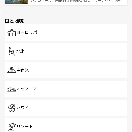
シンガポール。未来的な建築物が並ぶマリーナベイ、歴史
ける。 なお、新着のタイ情報は
コンテンツ一覧
を参照して
そう。 なお、新着の香港情報は
コンテンツ一覧
を参照して
と伝統を感じられるエスニックタウン、多数の緑豊かな公
ほしい。
ほしい。
園や自然保護区など、自然が調和した近代的な景観と文化
の多様性あふれるカラフルな町は、どこを歩いても新しい
国と地域
発見がある。さらに、治安のよさや充実した公共交通機関
も、旅行者にとっては魅力的なポイント。グルメも豊富
で、ホーカーズは地元の風情を楽しめる外せないスポット
ヨーロッパ
だ。訪れる人を飽きさせないシンガポールで、多様な魅力
を体感しよう。 なお、新着のシンガポール情報は
コンテン
ツ一覧
を参照してほしい。
北米
中南米
オセアニア
ハワイ
リゾート