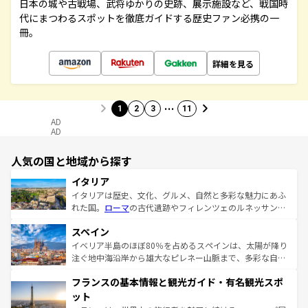
日本の城や古戦場、武将ゆかりの史跡、展示施設など、戦国時
代にまつわるスポットを徹底ガイドする歴史ファン必携の一
冊。
詳細を見る
…
1
2
3
11
AD
AD
人気の国と地域から探す
イタリア
イタリアは歴史、文化、グルメ、自然と多彩な魅力にあふ
れた国。
ローマ
の古代遺跡やフィレンツェのルネッサンス
美術、ヴェネツィアの運河など、歴史あるスポットはもち
スペイン
ろん、トスカーナの美しい田園風景やアマルフィ海岸の絶
景など、自然景観も見逃せない。観光の合間には、本場の
イベリア半島のほぼ80％を占めるスペインは、太陽が降り
ピザやパスタなど、絶品のイタリア料理を堪能することも
注ぐ地中海沿岸から雄大なピレネー山脈まで、多彩な自然
できる。朝目覚めてから夜眠るまで、すべての瞬間を楽し
と文化が詰まったヨーロッパ屈指の旅行先だ。多様な地域
フランスの基本情報と観光ガイド・有名観光スポ
ませてくれるイタリアで、忘れられない旅をしてみよう！
文化が根付くこの国では、情熱的なフラメンコ、熱気あふ
なお、新着のイタリア情報は
コンテンツ一覧
を参照してほ
れる闘牛、そして美味しいタパスが生活の一部となってい
ット
しい。
る。首都マドリードの洗練された雰囲気や、バルセロナの