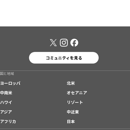
コミュニティを見る
国と地域
ヨーロッパ
北米
中南米
オセアニア
ハワイ
リゾート
アジア
中近東
アフリカ
日本