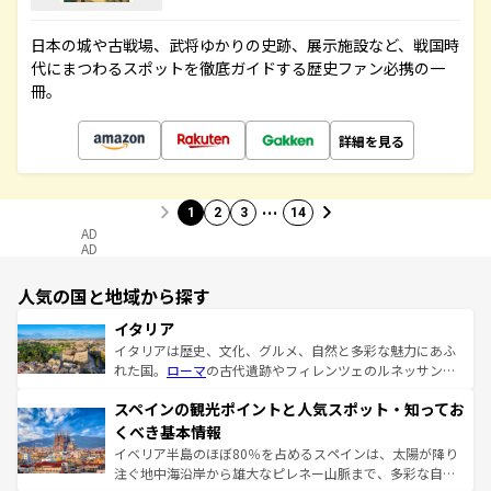
日本の城や古戦場、武将ゆかりの史跡、展示施設など、戦国時
代にまつわるスポットを徹底ガイドする歴史ファン必携の一
冊。
詳細を見る
…
1
2
3
14
AD
AD
人気の国と地域から探す
イタリア
イタリアは歴史、文化、グルメ、自然と多彩な魅力にあふ
れた国。
ローマ
の古代遺跡やフィレンツェのルネッサンス
美術、ヴェネツィアの運河など、歴史あるスポットはもち
スペインの観光ポイントと人気スポット・知ってお
ろん、トスカーナの美しい田園風景やアマルフィ海岸の絶
景など、自然景観も見逃せない。観光の合間には、本場の
くべき基本情報
ピザやパスタなど、絶品のイタリア料理を堪能することも
イベリア半島のほぼ80％を占めるスペインは、太陽が降り
できる。朝目覚めてから夜眠るまで、すべての瞬間を楽し
注ぐ地中海沿岸から雄大なピレネー山脈まで、多彩な自然
ませてくれるイタリアで、忘れられない旅をしてみよう！