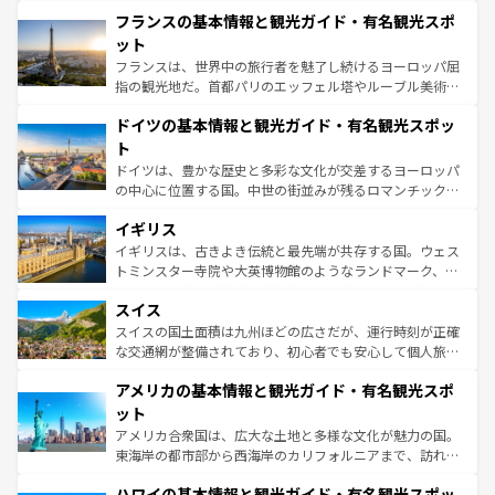
と文化が詰まったヨーロッパ屈指の旅行先だ。多様な地域
なお、新着のイタリア情報は
コンテンツ一覧
を参照してほ
フランスの基本情報と観光ガイド・有名観光スポ
文化が根付くこの国では、情熱的なフラメンコ、熱気あふ
しい。
れる闘牛、そして美味しいタパスが生活の一部となってい
ット
る。首都マドリードの洗練された雰囲気や、バルセロナの
フランスは、世界中の旅行者を魅了し続けるヨーロッパ屈
アートに溢れた街角から、地方では古代ローマ遺跡や中世
指の観光地だ。首都パリのエッフェル塔やルーブル美術館
の城塞都市、穏やかなビーチリゾートまで多彩な表情を見
といった象徴的なスポットから、田舎町の古風な美しさま
せる。地方によって風土や気候が異なるスペインはその個
ドイツの基本情報と観光ガイド・有名観光スポッ
で、幅広い魅力が詰まっている。華麗な宮殿、歴史的な大
性で訪れる人を魅了する。 なお、新着のスペイン情報は
コ
聖堂、美しいビーチ、そして豊かな自然が、訪れる者を心
ト
ンテンツ一覧
を参照してほしい。
から魅了する。また、フランスは美食の国としても知ら
ドイツは、豊かな歴史と多彩な文化が交差するヨーロッパ
れ、フランス料理はユネスコ無形文化遺産にも登録されて
の中心に位置する国。中世の街並みが残るロマンチック街
いる。シャンパンの発祥地であるランス、プロヴァンスの
道から、未来を先取りするようなモダンな都市まで多様な
香り高いラベンダー畑など、多彩な楽しみ方が可能だ。さ
イギリス
顔を持つこの国は、どこを歩いても飽きることがない。ベ
らに、パリ以外の地域にも魅力が溢れており、どの街角に
ルリンの文化的活気、バイエルン州のアルプスの絶景、そ
イギリスは、古きよき伝統と最先端が共存する国。ウェス
も豊かな歴史と文化が息づいている。パリ以外の個性あふ
してライン川沿いのワイン畑といった風景は必見。ビール
トミンスター寺院や大英博物館のようなランドマーク、歴
れる地方に足を運ぶとそれぞれで全く異なる文化を体験で
とソーセージを味わいながら地元の人と過ごす楽しい時間
史ある大学都市、美しい丘陵地帯や牧歌的な風景など、エ
きるだろう。 なお、新着のフランス情報は
コンテンツ一覧
スイス
は、お酒好きな人にはぜひ体験してほしい。 なお、新着の
リアごとに異なる魅力がある。また、優雅なアフタヌーン
を参照してほしい。
ドイツ情報は
コンテンツ一覧
を参照してほしい。
ティー、ビール好きにはたまらない英国パブ、サッカー観
スイスの国土面積は九州ほどの広さだが、運行時刻が正確
戦など、本場だからこそできる体験も豊富。イギリスを旅
な交通網が整備されており、初心者でも安心して個人旅行
して楽しみつくそう。 なお、新着のイギリス情報は
コンテ
を楽しめる。日本同様に時刻表どおりの旅が可能だ。中世
アメリカの基本情報と観光ガイド・有名観光スポ
ンツ一覧
を参照してほしい。
の建物がそのまま残る町や、スイスならではのユニークな
博物館もあり、アルプス観光だけでなく町歩きも満喫する
ット
ことができる。国民の所得が高いため物価も高いが、旅行
アメリカ合衆国は、広大な土地と多様な文化が魅力の国。
者向けの交通パス提供のサービスもあり、うまく活用すれ
東海岸の都市部から西海岸のカリフォルニアまで、訪れる
ば市内交通費無料で観光を楽しむこともできる。 なお、新
場所ごとに異なる風景と体験が待っている。ニューヨーク
着のスイス情報は
コンテンツ一覧
を参照してほしい。
ハワイの基本情報と観光ガイド・有名観光スポッ
のような巨大都市は、観光、ショッピング、エンターテイ