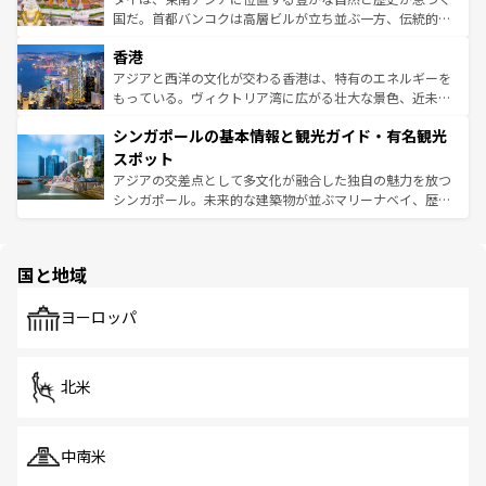
醸し出している。また、バラエティの豊かさとおいしさで
国だ。首都バンコクは高層ビルが立ち並ぶ一方、伝統的な
世界中の食通を魅了してやまないベトナム料理も魅力のひ
寺院や市場がいたるところに点在し、古きよき文化と現代
香港
とつ。フォーやバインミー、ベトナムコーヒーなどは、ぜ
の活気が交差している。北部ではチェンマイなどの山岳地
ひ現地で味わいたい。どの地域を訪れてもあたたかい人々
帯で自然と触れ合い、南部ではプーケットやクラビの美し
アジアと西洋の文化が交わる香港は、特有のエネルギーを
が旅行者を迎えてくれるので、きっと忘れられない旅にな
いビーチでリゾート気分を楽しむことができる。タイ料理
もっている。ヴィクトリア湾に広がる壮大な景色、近未来
るはずだ。 なお、新着のベトナム情報は
コンテンツ一覧
を
は世界的に有名で、屋台から高級レストランまで味覚を刺
的なアートスポット、そして歴史と現代が融合した町並
参照してほしい。
シンガポールの基本情報と観光ガイド・有名観光
激する。気候は一年中温暖で、どの季節にも異なる楽しみ
み、どこを訪れても感動するはず。観光スポットが密集し
が待っている。親しみやすいタイの人々、仏教を中心とし
ており、効率よく見どころを回れるのも魅力。息をのむよ
スポット
た文化、そして多様な観光資源が、訪れる旅人を魅了し続
うな絶景から文化的な体験まで、香港を存分に楽しみ尽く
アジアの交差点として多文化が融合した独自の魅力を放つ
ける。 なお、新着のタイ情報は
コンテンツ一覧
を参照して
そう。 なお、新着の香港情報は
コンテンツ一覧
を参照して
シンガポール。未来的な建築物が並ぶマリーナベイ、歴史
ほしい。
ほしい。
と伝統を感じられるエスニックタウン、多数の緑豊かな公
園や自然保護区など、自然が調和した近代的な景観と文化
の多様性あふれるカラフルな町は、どこを歩いても新しい
国と地域
発見がある。さらに、治安のよさや充実した公共交通機関
も、旅行者にとっては魅力的なポイント。グルメも豊富
で、ホーカーズは地元の風情を楽しめる外せないスポット
ヨーロッパ
だ。訪れる人を飽きさせないシンガポールで、多様な魅力
を体感しよう。 なお、新着のシンガポール情報は
コンテン
ツ一覧
を参照してほしい。
北米
中南米