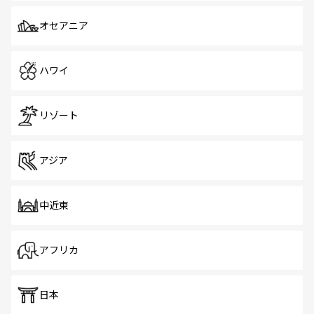
オセアニア
ハワイ
リゾート
アジア
中近東
アフリカ
日本