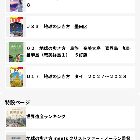
８
Ｊ３３ 地球の歩き方 墨田区
０２ 地球の歩き方 島旅 奄美大島 喜界島 加計
呂麻島（奄美群島１） ５訂版
Ｄ１７ 地球の歩き方 タイ ２０２７～２０２８
特設ページ
世界遺産ランキング
地球の歩き方 meets クリストファー・ノーラン監督