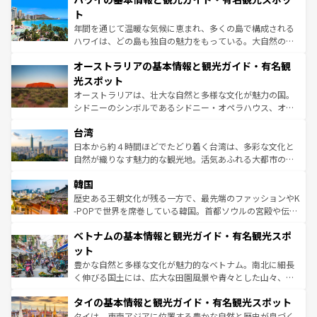
ンメントが詰まった刺激的なスポットだ。一方、アメリカ
ト
西部には大自然が広がり、グランドキャニオンやイエロー
年間を通じて温暖な気候に恵まれ、多くの島で構成される
ストーン国立公園といった絶景が堪能できる。さらに、南
ハワイは、どの島も独自の魅力をもっている。大自然の神
部のニューオーリンズでは、音楽と美食が融合した独特の
秘を感じたいなら、火山が生み出した壮大な景観を誇るハ
文化が魅力。旅行者はアメリカの各地域で異なる魅力を楽
オーストラリアの基本情報と観光ガイド・有名観
ワイ島は見逃せない。また、定番の観光地といえばオアフ
しみながら、その多様性と豊かな歴史を感じることができ
島だが、静かな自然を求めるならマウイ島やカウアイ島が
光スポット
るだろう。車でのロードトリップや列車の旅も、アメリカ
おすすめ。エメラルドグリーンに輝く海をはじめ、豊かな
オーストラリアは、壮大な自然と多様な文化が魅力の国。
ならではの贅沢な旅のスタイルだ。 なお、新着のアメリカ
文化や歴史が息づいている。「アロハスピリット」と呼ば
シドニーのシンボルであるシドニー・オペラハウス、オー
情報は
コンテンツ一覧
を参照してほしい。
れるおもてなしの心で訪れる人々を迎えてくれるハワイの
ストラリア東海岸北部に広がる大サンゴ礁地帯グレートバ
人々、おいしいローカルフードやハワイアンミュージッ
台湾
リアリーフや大陸中央部にそびえるウルル（エアーズロッ
ク、伝統的なフラダンスなど、すべてがハワイの魅力を彩
ク）、タスマニアの美しい原生林やケアンズの熱帯雨林な
日本から約４時間ほどでたどり着く台湾は、多彩な文化と
っている。訪れるたびに新しい発見と感動が待っているハ
ど、見どころがたくさん。また、カフェやワイン、オージ
自然が織りなす魅力的な観光地。活気あふれる大都市の台
ワイを、存分に味わってほしい。 なお、新着のハワイ情報
ービーフなどの食文化も豊かで、美味しいものであふれて
北やノスタルジックな町並みが人気な九份（ジォウフェ
は
コンテンツ一覧
を参照してほしい。
韓国
いる。アクティビティも充実しており、サーフィンやダイ
ン）、静ひつな山岳地帯である台湾東部など、都市の喧騒
ビング、ハイキングなど、アウトドア好きにはたまらな
と山間の静けさが共存しており、訪れる人に新しい発見と
歴史ある王朝文化が残る一方で、最先端のファッションやK
い。オーストラリアの多彩な魅力を存分に味わいつくそ
驚きをもたらしてくれる。また、奥深い台湾の食文化も魅
-POPで世界を席巻している韓国。首都ソウルの宮殿や伝統
う。 なお、新着のオーストラリア情報は
コンテンツ一覧
を
力で、夜市などの屋台グルメから高級料理、ヘルシーで美
家屋が並ぶエリアでは韓国の歴史と文化に浸ることがで
参照してほしい。
ベトナムの基本情報と観光ガイド・有名観光スポ
容にもいいと評判のスイーツなど、バラエティ豊かな料理
き、地方に足を延ばせば四季折々の自然美を楽しむことが
が味わえる。 なお、新着の台湾情報は
コンテンツ一覧
を参
できる。そして、キムチや焼肉、絶品のストリートフード
ット
照してほしい。
まで、さまざまな韓国料理が待っている。夜には、韓国な
豊かな自然と多様な文化が魅力的なベトナム。南北に細長
らではのナイトライフも堪能できる。あたたかいホスピタ
く伸びる国土には、広大な田園風景や青々とした山々、世
リティに包まれながら、韓国の多彩な魅力を心ゆくまで味
界遺産に登録された壮大な自然景観が点在し、都市部では
わってみてほしい。 なお、新着の韓国情報は
コンテンツ一
タイの基本情報と観光ガイド・有名観光スポット
急速な発展と共に伝統が息づく。ハノイの古い町並みやホ
覧
を参照してほしい。
ーチミン市のフランス統治時代の建物も、独特の雰囲気を
タイは、東南アジアに位置する豊かな自然と歴史が息づく