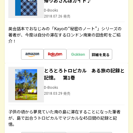
帰りおさんぽガイド♪
D-Books
2018.07.26 発売
英会話本でおなじみの「Kayoの“秘密のノート”」シリーズの
著者が、今度は自分の滞在するロンドン南東の田舎町をご紹
介！
詳細を見る
とろとろトロピカル ある旅の記録と
記憶。 第1巻
D-Books
2018.03.29 発売
子供の頃から夢見ていた南の島に滞在することになった筆者
が、島で出合うトロピカルでマジカルな45日間の記録と記
憶。