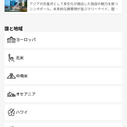
が待っている。親しみやすいタイの人々、仏教を中心とし
ており、効率よく見どころを回れるのも魅力。息をのむよ
アジアの交差点として多文化が融合した独自の魅力を放つ
た文化、そして多様な観光資源が、訪れる旅人を魅了し続
うな絶景から文化的な体験まで、香港を存分に楽しみ尽く
シンガポール。未来的な建築物が並ぶマリーナベイ、歴史
ける。 なお、新着のタイ情報は
コンテンツ一覧
を参照して
そう。 なお、新着の香港情報は
コンテンツ一覧
を参照して
と伝統を感じられるエスニックタウン、多数の緑豊かな公
ほしい。
ほしい。
園や自然保護区など、自然が調和した近代的な景観と文化
の多様性あふれるカラフルな町は、どこを歩いても新しい
国と地域
発見がある。さらに、治安のよさや充実した公共交通機関
も、旅行者にとっては魅力的なポイント。グルメも豊富
で、ホーカーズは地元の風情を楽しめる外せないスポット
ヨーロッパ
だ。訪れる人を飽きさせないシンガポールで、多様な魅力
を体感しよう。 なお、新着のシンガポール情報は
コンテン
ツ一覧
を参照してほしい。
北米
中南米
オセアニア
ハワイ