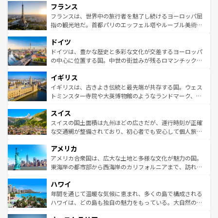
フランス
ませてくれるイタリアで、忘れられない旅をしてみよう！
文化が根付くこの国では、情熱的なフラメンコ、熱気あふ
なお、新着のイタリア情報は
コンテンツ一覧
を参照してほ
れる闘牛、そして美味しいタパスが生活の一部となってい
フランスは、世界中の旅行者を魅了し続けるヨーロッパ屈
しい。
る。首都マドリードの洗練された雰囲気や、バルセロナの
指の観光地だ。首都パリのエッフェル塔やルーブル美術館
アートに溢れた街角から、地方では古代ローマ遺跡や中世
といった象徴的なスポットから、田舎町の古風な美しさま
ドイツ
の城塞都市、穏やかなビーチリゾートまで多彩な表情を見
で、幅広い魅力が詰まっている。華麗な宮殿、歴史的な大
せる。地方によって風土や気候が異なるスペインはその個
聖堂、美しいビーチ、そして豊かな自然が、訪れる者を心
ドイツは、豊かな歴史と多彩な文化が交差するヨーロッパ
性で訪れる人を魅了する。 なお、新着のスペイン情報は
コ
から魅了する。また、フランスは美食の国としても知ら
の中心に位置する国。中世の街並みが残るロマンチック街
ンテンツ一覧
を参照してほしい。
れ、フランス料理はユネスコ無形文化遺産にも登録されて
道から、未来を先取りするようなモダンな都市まで多様な
イギリス
いる。シャンパンの発祥地であるランス、プロヴァンスの
顔を持つこの国は、どこを歩いても飽きることがない。ベ
香り高いラベンダー畑など、多彩な楽しみ方が可能だ。さ
ルリンの文化的活気、バイエルン州のアルプスの絶景、そ
イギリスは、古きよき伝統と最先端が共存する国。ウェス
らに、パリ以外の地域にも魅力が溢れており、どの街角に
してライン川沿いのワイン畑といった風景は必見。ビール
トミンスター寺院や大英博物館のようなランドマーク、歴
も豊かな歴史と文化が息づいている。パリ以外の個性あふ
とソーセージを味わいながら地元の人と過ごす楽しい時間
史ある大学都市、美しい丘陵地帯や牧歌的な風景など、エ
れる地方に足を運ぶとそれぞれで全く異なる文化を体験で
スイス
は、お酒好きな人にはぜひ体験してほしい。 なお、新着の
リアごとに異なる魅力がある。また、優雅なアフタヌーン
きるだろう。 なお、新着のフランス情報は
コンテンツ一覧
ドイツ情報は
コンテンツ一覧
を参照してほしい。
ティー、ビール好きにはたまらない英国パブ、サッカー観
スイスの国土面積は九州ほどの広さだが、運行時刻が正確
を参照してほしい。
戦など、本場だからこそできる体験も豊富。イギリスを旅
な交通網が整備されており、初心者でも安心して個人旅行
して楽しみつくそう。 なお、新着のイギリス情報は
コンテ
を楽しめる。日本同様に時刻表どおりの旅が可能だ。中世
アメリカ
ンツ一覧
を参照してほしい。
の建物がそのまま残る町や、スイスならではのユニークな
博物館もあり、アルプス観光だけでなく町歩きも満喫する
アメリカ合衆国は、広大な土地と多様な文化が魅力の国。
ことができる。国民の所得が高いため物価も高いが、旅行
東海岸の都市部から西海岸のカリフォルニアまで、訪れる
者向けの交通パス提供のサービスもあり、うまく活用すれ
場所ごとに異なる風景と体験が待っている。ニューヨーク
ハワイ
ば市内交通費無料で観光を楽しむこともできる。 なお、新
のような巨大都市は、観光、ショッピング、エンターテイ
着のスイス情報は
コンテンツ一覧
を参照してほしい。
ンメントが詰まった刺激的なスポットだ。一方、アメリカ
年間を通じて温暖な気候に恵まれ、多くの島で構成される
西部には大自然が広がり、グランドキャニオンやイエロー
ハワイは、どの島も独自の魅力をもっている。大自然の神
ストーン国立公園といった絶景が堪能できる。さらに、南
秘を感じたいなら、火山が生み出した壮大な景観を誇るハ