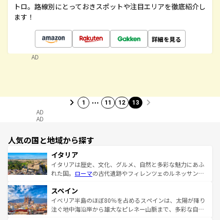
トロ。路線別にとっておきスポットや注目エリアを徹底紹介し
ます！
詳細を見る
AD
…
1
11
12
13
AD
AD
人気の国と地域から探す
イタリア
イタリアは歴史、文化、グルメ、自然と多彩な魅力にあふ
れた国。
ローマ
の古代遺跡やフィレンツェのルネッサンス
美術、ヴェネツィアの運河など、歴史あるスポットはもち
スペイン
ろん、トスカーナの美しい田園風景やアマルフィ海岸の絶
景など、自然景観も見逃せない。観光の合間には、本場の
イベリア半島のほぼ80％を占めるスペインは、太陽が降り
ピザやパスタなど、絶品のイタリア料理を堪能することも
注ぐ地中海沿岸から雄大なピレネー山脈まで、多彩な自然
できる。朝目覚めてから夜眠るまで、すべての瞬間を楽し
と文化が詰まったヨーロッパ屈指の旅行先だ。多様な地域