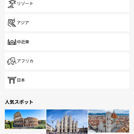
リゾート
アジア
中近東
アフリカ
日本
人気スポット