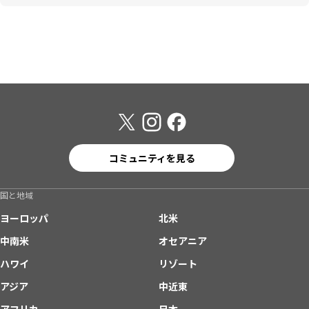
コミュニティを見る
国と地域
ヨーロッパ
北米
中南米
オセアニア
ハワイ
リゾート
アジア
中近東
アフリカ
日本